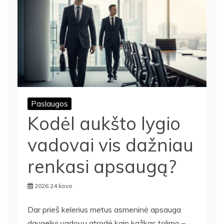
Paslaugos
Kodėl aukšto lygio
vadovai vis dažniau
renkasi apsaugą?
2026 24 kovo
Dar prieš kelerius metus asmeninė apsauga
daugeliui vadovų atrodė kaip kažkas tolimo –