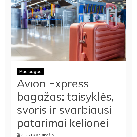
Paslaugos
Avion Express
bagažas: taisyklės,
svoris ir svarbiausi
patarimai kelionei
2026 19 balandžio