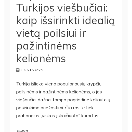
Turkijos viešbučiai:
kaip išsirinkti idealią
vietą poilsiui ir
pažintinėms
kelionėms
2026 15 kovo
Turkija išlieka viena populiariausių krypčių
poilsinėms ir pažintinėms kelionėms, o jos
viešbučiai dažnai tampa pagrindine keliautojų
pasirinkimo priežastimi. Čia rasite tiek
prabangius „viskas įskaičiuota“ kurortus,
Skaityti