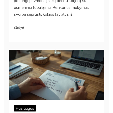
pažangą ir žmonių siekį derinti karjerą su
asmeniniu tobulėjimu. Renkantis mokymus
svarbu suprasti, kokios kryptys iš
Skaityti
Paslaugos