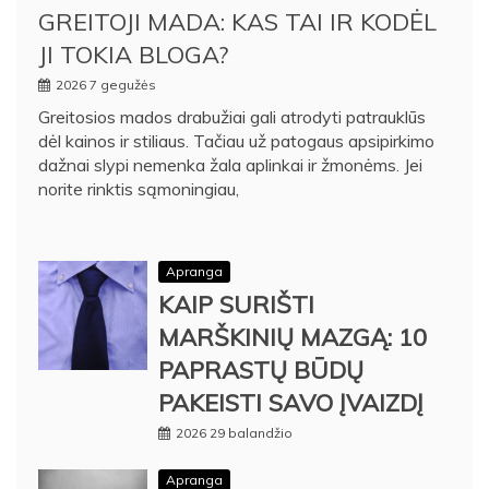
GREITOJI MADA: KAS TAI IR KODĖL
JI TOKIA BLOGA?
2026 7 gegužės
Greitosios mados drabužiai gali atrodyti patrauklūs
dėl kainos ir stiliaus. Tačiau už patogaus apsipirkimo
dažnai slypi nemenka žala aplinkai ir žmonėms. Jei
norite rinktis sąmoningiau,
Apranga
KAIP SURIŠTI
MARŠKINIŲ MAZGĄ: 10
PAPRASTŲ BŪDŲ
PAKEISTI SAVO ĮVAIZDĮ
2026 29 balandžio
Apranga