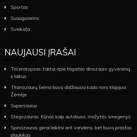
Sportas
Suaugusiems
Sveikata
NAUJAUSI ĮRAŠAI
Triceratopsas: faktai apie trigarbio dinozauro gyvenimą
ir laikus
Titanozaurų šeima buvo didžiausia kada nors klajojusi
Žemėje
Supersaurus
Stegozauras: Kūnas kaip autobuso, mažytės smegenys
Spinozauras gerai laikėsi ant vandens, bet buvo prastas
plaukikas