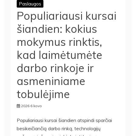
Paslaugos
Populiariausi kursai
šiandien: kokius
mokymus rinktis,
kad laimėtumėte
darbo rinkoje ir
asmeniniame
tobulėjime
2026 6 kovo
Populiariausi kursai šiandien atspindi sparčiai
besikeičiančią darbo rinką, technologijų