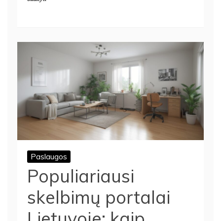
Paslaugos
Populiariausi
skelbimų portalai
Lietuvoje: kaip