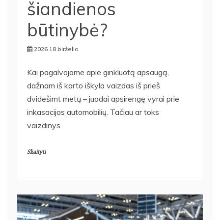
šiandienos
būtinybė?
2026 18 birželio
Kai pagalvojame apie ginkluotą apsaugą,
dažnam iš karto iškyla vaizdas iš prieš
dvidešimt metų – juodai apsirengę vyrai prie
inkasacijos automobilių. Tačiau ar toks
vaizdinys
Skaityti