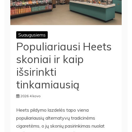
Suaugusiems
Populiariausi Heets
skoniai ir kaip
išsirinkti
tinkamiausią
2026 4 kovo
Heets pildymo lazdelės tapo viena
populiariausių alternatyvų tradicinėms
cigaretėms, o jų skonių pasirinkimas nuolat