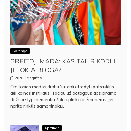
Apranga
GREITOJI MADA: KAS TAI IR KODĖL
JI TOKIA BLOGA?
2026 7 gegužės
Greitosios mados drabužiai gali atrodyti patrauklūs
dėl kainos ir stiliaus. Tačiau už patogaus apsipirkimo
dažnai slypi nemenka žala aplinkai ir žmonėms. Jei
norite rinktis sąmoningiau,
Apranga