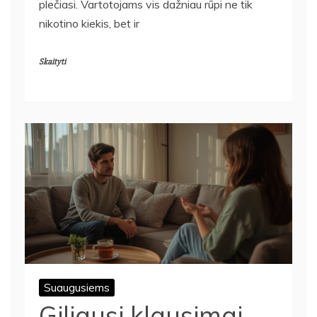
plečiasi. Vartotojams vis dažniau rūpi ne tik
nikotino kiekis, bet ir
Skaityti
Suaugusiems
Giliausi klausimai