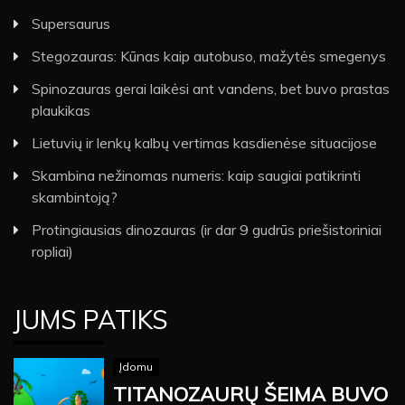
Supersaurus
Stegozauras: Kūnas kaip autobuso, mažytės smegenys
Spinozauras gerai laikėsi ant vandens, bet buvo prastas
plaukikas
Lietuvių ir lenkų kalbų vertimas kasdienėse situacijose
Skambina nežinomas numeris: kaip saugiai patikrinti
skambintoją?
Protingiausias dinozauras (ir dar 9 gudrūs priešistoriniai
ropliai)
JUMS PATIKS
Įdomu
TITANOZAURŲ ŠEIMA BUVO