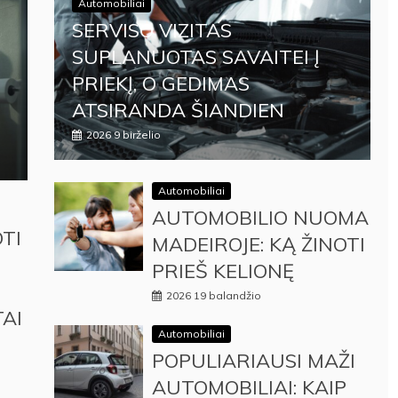
Automobiliai
SERVISO VIZITAS
SUPLANUOTAS SAVAITEI Į
PRIEKĮ, O GEDIMAS
ATSIRANDA ŠIANDIEN
2026 9 birželio
Automobiliai
AUTOMOBILIO NUOMA
TI
MADEIROJE: KĄ ŽINOTI
PRIEŠ KELIONĘ
2026 19 balandžio
TAI
Automobiliai
POPULIARIAUSI MAŽI
AUTOMOBILIAI: KAIP