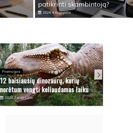
ip autobuso, mažytės smegenys
patikrinti skambintoją?
2026 4 rugpjūčio
Pramogos
Įdomu
12 baisiausių dinozaurų, kurių
Pteran
norėtum vengti keliaudamas laiku
dinoza
2026 2 rugpjūčio
2026 1 