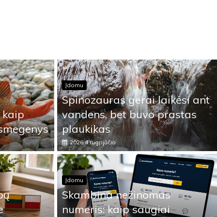
Įdomu
Spinozauras gerai laikėsi ant
 kaip
vandens, bet buvo prastas
 smegenys
plaukikas
2026 4 rugpjūčio
Įdomu
lbų
Skambina nežinomas
e
numeris: kaip saugiai