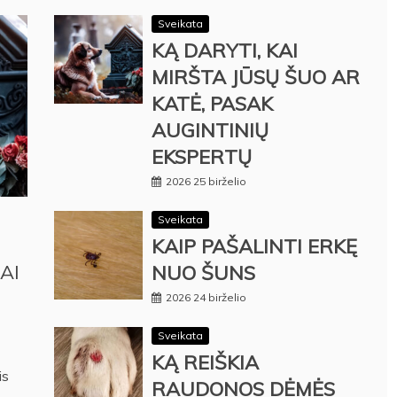
Sveikata
KĄ DARYTI, KAI
MIRŠTA JŪSŲ ŠUO AR
KATĖ, PASAK
AUGINTINIŲ
EKSPERTŲ
2026 25 birželio
Sveikata
KAIP PAŠALINTI ERKĘ
AI
NUO ŠUNS
2026 24 birželio
Sveikata
KĄ REIŠKIA
is
RAUDONOS DĖMĖS