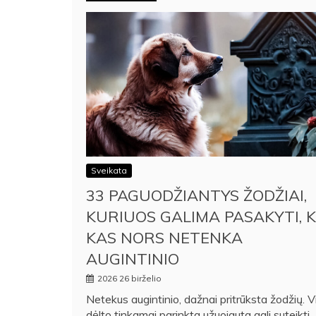
Sveikata
33 PAGUODŽIANTYS ŽODŽIAI,
KURIUOS GALIMA PASAKYTI, K
KAS NORS NETENKA
AUGINTINIO
2026 26 birželio
Netekus augintinio, dažnai pritrūksta žodžių. V
dėlto tinkamai parinkta užuojauta gali suteikti