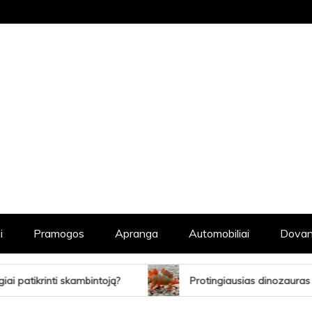
STRAIPSNIŲ KATALOGAS, KADANGI KIE
i
Pramogos
Apranga
Automobiliai
Dovan
ą?
Protingiausias dinozauras (ir dar 9 gudrūs priešistor