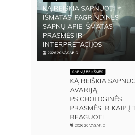
KĄ REIŠKIA SAPNUOTI
IŠMATAS: PAGRINDINĖS
SAPNŲ APIE IŠMATAS
PRASMĖS IR
INTERPRETACIJOS
2026 20 VASARIO
SAPNŲ REIKŠMĖS
KĄ REIŠKIA SAPNUO
AVARIJĄ:
PSICHOLOGINĖS
PRASMĖS IR KAIP Į 
REAGUOTI
2026 20 VASARIO