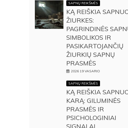
SAPNŲ REIKŠMĖS
KĄ REIŠKIA SAPNUO
ŽIURKES:
PAGRINDINĖS SAPN
SIMBOLIKOS IR
PASIKARTOJANČIŲ
ŽIURKIŲ SAPNŲ
PRASMĖS
2026 19 VASARIO
SAPNŲ REIKŠMĖS
KĄ REIŠKIA SAPNUO
KARĄ: GILUMINĖS
PRASMĖS IR
PSICHOLOGINIAI
SIGNALAI