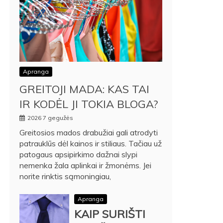
Apranga
GREITOJI MADA: KAS TAI
IR KODĖL JI TOKIA BLOGA?
2026 7 gegužės
Greitosios mados drabužiai gali atrodyti
patrauklūs dėl kainos ir stiliaus. Tačiau už
patogaus apsipirkimo dažnai slypi
nemenka žala aplinkai ir žmonėms. Jei
norite rinktis sąmoningiau,
Apranga
KAIP SURIŠTI