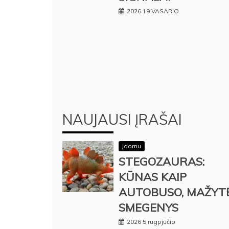
2026 19 VASARIO
NAUJAUSI ĮRAŠAI
Įdomu
STEGOZAURAS:
KŪNAS KAIP
AUTOBUSO, MAŽYT
SMEGENYS
2026 5 rugpjūčio