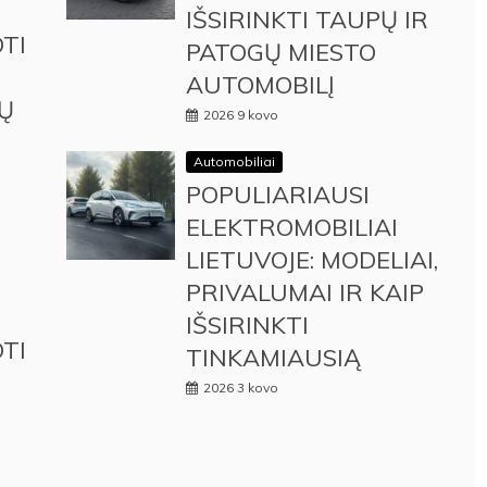
IŠSIRINKTI TAUPŲ IR
TI
PATOGŲ MIESTO
AUTOMOBILĮ
Ų
2026 9 kovo
Automobiliai
POPULIARIAUSI
ELEKTROMOBILIAI
LIETUVOJE: MODELIAI,
PRIVALUMAI IR KAIP
IŠSIRINKTI
TI
TINKAMIAUSIĄ
2026 3 kovo