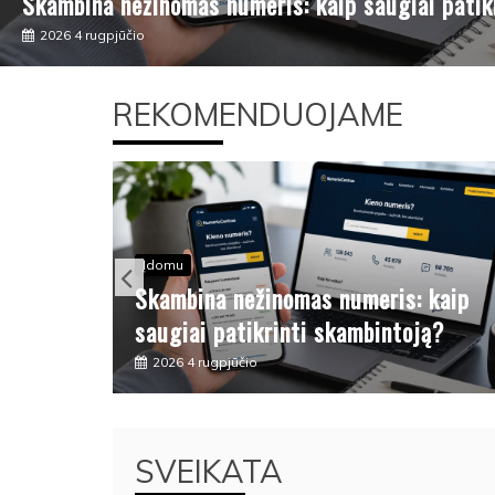
Skambina nežinomas numeris: kaip saugiai patik
2026 4 rugpjūčio
REKOMENDUOJAME
Įdomu
as
Skambina nežinomas numeris: kaip
saugiai patikrinti skambintoją?
2026 4 rugpjūčio
SVEIKATA