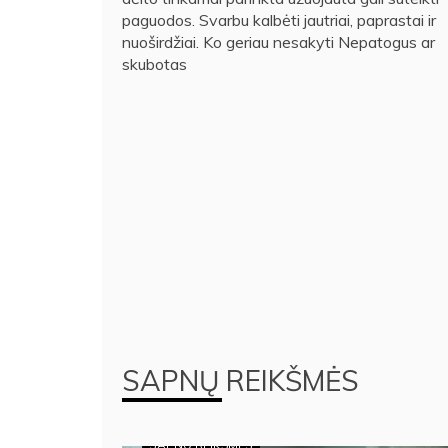
paguodos. Svarbu kalbėti jautriai, paprastai ir
nuoširdžiai. Ko geriau nesakyti Nepatogus ar
skubotas
SAPNŲ REIKŠMĖS
SAPNŲ REIKŠMĖS