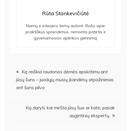
Rūta Stankevičiūtė
Namų ir interjero temų autorė. Rašo apie
praktiškus sprendimus, remonto patirtis ir
gyvenamosios aplinkos gerinimą.
Navigacija
Ką reiškia raudonos dėmės apskritimu ant
jūsų šuns – juodųjų musių įkandimų atpažinimas
tarp
ant šuns pilvo
įrašų
Ką daryti, kai miršta jūsų šuo ar katė, pasak
augintinių ekspertų