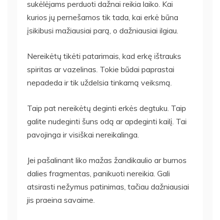
sukėlėjams perduoti dažnai reikia laiko. Kai
kurios jų pernešamos tik tada, kai erkė būna
įsikibusi mažiausiai parą, o dažniausiai ilgiau.
Nereikėtų tikėti patarimais, kad erkę ištrauks
spiritas ar vazelinas. Tokie būdai paprastai
nepadeda ir tik uždelsia tinkamą veiksmą.
Taip pat nereikėtų deginti erkės degtuku. Taip
galite nudeginti šuns odą ar apdeginti kailį. Tai
pavojinga ir visiškai nereikalinga.
Jei pašalinant liko mažas žandikaulio ar burnos
dalies fragmentas, panikuoti nereikia. Gali
atsirasti nežymus patinimas, tačiau dažniausiai
jis praeina savaime.