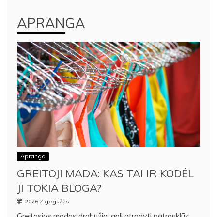
APRANGA
Apranga
GREITOJI MADA: KAS TAI IR KODĖL
JI TOKIA BLOGA?
2026 7 gegužės
Greitosios mados drabužiai gali atrodyti patrauklūs