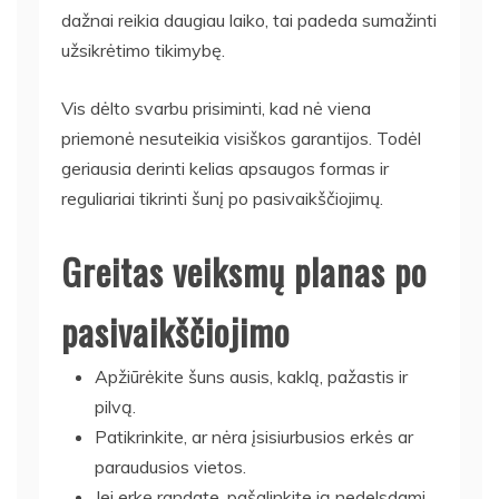
dažnai reikia daugiau laiko, tai padeda sumažinti
užsikrėtimo tikimybę.
Vis dėlto svarbu prisiminti, kad nė viena
priemonė nesuteikia visiškos garantijos. Todėl
geriausia derinti kelias apsaugos formas ir
reguliariai tikrinti šunį po pasivaikščiojimų.
Greitas veiksmų planas po
pasivaikščiojimo
Apžiūrėkite šuns ausis, kaklą, pažastis ir
pilvą.
Patikrinkite, ar nėra įsisiurbusios erkės ar
paraudusios vietos.
Jei erkę randate, pašalinkite ją nedelsdami.