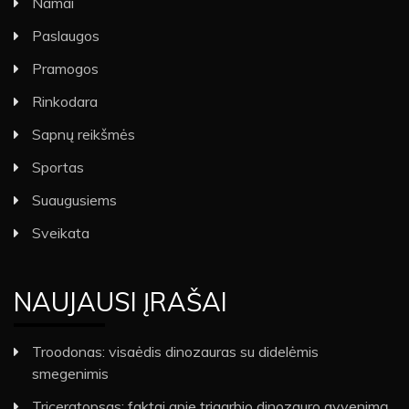
Namai
Paslaugos
Pramogos
Rinkodara
Sapnų reikšmės
Sportas
Suaugusiems
Sveikata
NAUJAUSI ĮRAŠAI
Troodonas: visaėdis dinozauras su didelėmis
smegenimis
Triceratopsas: faktai apie trigarbio dinozauro gyvenimą