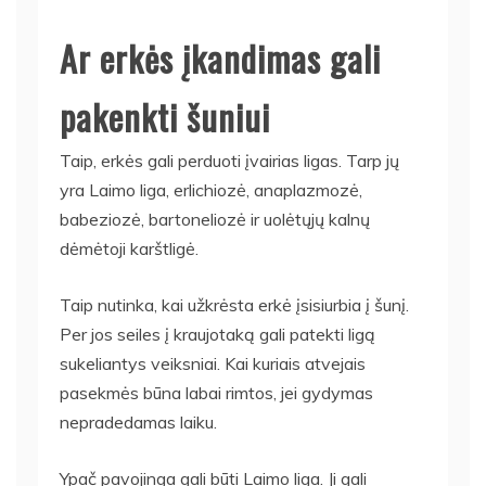
Ar erkės įkandimas gali
pakenkti šuniui
Taip, erkės gali perduoti įvairias ligas. Tarp jų
yra Laimo liga, erlichiozė, anaplazmozė,
babeziozė, bartoneliozė ir uolėtųjų kalnų
dėmėtoji karštligė.
Taip nutinka, kai užkrėsta erkė įsisiurbia į šunį.
Per jos seiles į kraujotaką gali patekti ligą
sukeliantys veiksniai. Kai kuriais atvejais
pasekmės būna labai rimtos, jei gydymas
nepradedamas laiku.
Ypač pavojinga gali būti Laimo liga. Ji gali