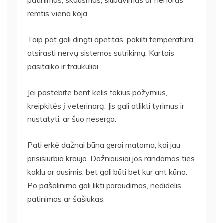
remtis viena koja.
Taip pat gali dingti apetitas, pakilti temperatūra,
atsirasti nervų sistemos sutrikimų. Kartais
pasitaiko ir traukuliai.
Jei pastebite bent kelis tokius požymius,
kreipkitės į veterinarą. Jis gali atlikti tyrimus ir
nustatyti, ar šuo neserga.
Pati erkė dažnai būna gerai matoma, kai jau
prisisiurbia kraujo. Dažniausiai jos randamos ties
kaklu ar ausimis, bet gali būti bet kur ant kūno.
Po pašalinimo gali likti paraudimas, nedidelis
patinimas ar šašiukas.