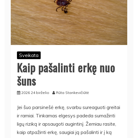
Sveikata
Kaip pašalinti erkę nuo
šuns
2026 24 birželio
Rūta Stankevičiūtė
Jei šuo parsinešė erkę, svarbu sureaguoti greitai
ir ramiai. Tinkamas elgesys padeda sumažinti
ligų riziką ir apsaugoti augintinį. Žemiau rasite,
kaip atpažinti erkę, saugiai ją pašalinti ir į ką