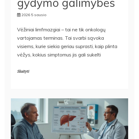
gydymo galimybės
2026 5 sausio
Vėžiniai limfmazgiai – tai ne tik onkologų
vartojamas terminas. Tai svarbi sąvoka
visiems, kurie siekia geriau suprasti, kaip plinta
vėžys, kokius simptomus jis gali sukelti
Skaityti