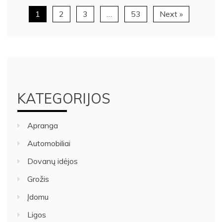
1
2
3
…
53
Next »
KATEGORIJOS
Apranga
Automobiliai
Dovanų idėjos
Grožis
Įdomu
Ligos