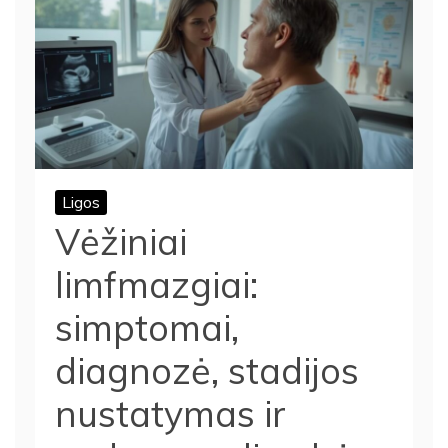
Ligos
Vėžiniai
limfmazgiai:
simptomai,
diagnozė, stadijos
nustatymas ir