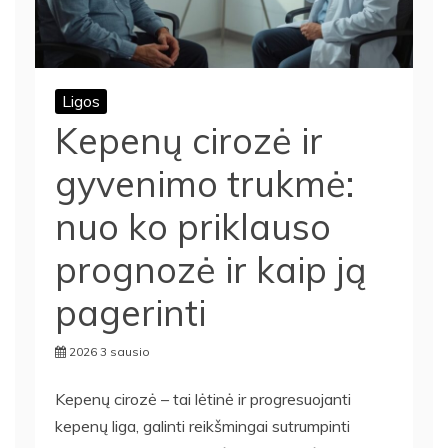
Ligos
Kepenų cirozė ir
gyvenimo trukmė:
nuo ko priklauso
prognozė ir kaip ją
pagerinti
2026 3 sausio
Kepenų cirozė – tai lėtinė ir progresuojanti
kepenų liga, galinti reikšmingai sutrumpinti