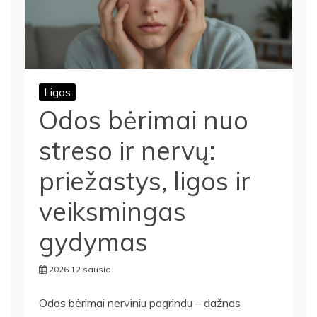
Ligos
Odos bėrimai nuo
streso ir nervų:
priežastys, ligos ir
veiksmingas
gydymas
2026 12 sausio
Odos bėrimai nerviniu pagrindu – dažnas