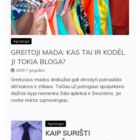
Apranga
GREITOJI MADA: KAS TAI IR KODĖL
JI TOKIA BLOGA?
2026 7 gegužės
Greitosios mados drabužiai gali atrodyti patrauklūs
dėl kainos ir stiliaus. Tačiau už patogaus apsipirkimo
dažnai slypi nemenka žala aplinkai ir žmonėms. Jei
norite rinktis sąmoningiau,
Apranga
KAIP SURIŠTI