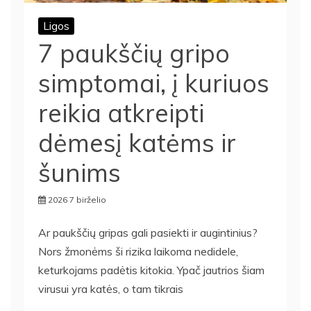
Ligos
7 paukščių gripo
simptomai, į kuriuos
reikia atkreipti
dėmesį katėms ir
šunims
2026 7 birželio
Ar paukščių gripas gali pasiekti ir augintinius?
Nors žmonėms ši rizika laikoma nedidele,
keturkojams padėtis kitokia. Ypač jautrios šiam
virusui yra katės, o tam tikrais