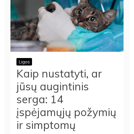
Ligos
Kaip nustatyti, ar
jūsų augintinis
serga: 14
įspėjamųjų požymių
ir simptomų