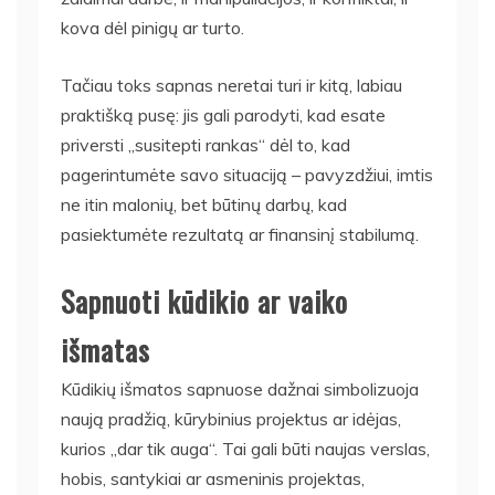
kova dėl pinigų ar turto.
Tačiau toks sapnas neretai turi ir kitą, labiau
praktišką pusę: jis gali parodyti, kad esate
priversti „susitepti rankas“ dėl to, kad
pagerintumėte savo situaciją – pavyzdžiui, imtis
ne itin malonių, bet būtinų darbų, kad
pasiektumėte rezultatą ar finansinį stabilumą.
Sapnuoti kūdikio ar vaiko
išmatas
Kūdikių išmatos sapnuose dažnai simbolizuoja
naują pradžią, kūrybinius projektus ar idėjas,
kurios „dar tik auga“. Tai gali būti naujas verslas,
hobis, santykiai ar asmeninis projektas,