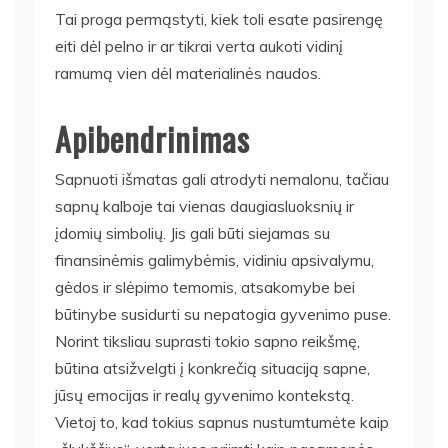
Tai proga permąstyti, kiek toli esate pasirengę
eiti dėl pelno ir ar tikrai verta aukoti vidinį
ramumą vien dėl materialinės naudos.
Apibendrinimas
Sapnuoti išmatas gali atrodyti nemalonu, tačiau
sapnų kalboje tai vienas daugiasluoksnių ir
įdomių simbolių. Jis gali būti siejamas su
finansinėmis galimybėmis, vidiniu apsivalymu,
gėdos ir slėpimo temomis, atsakomybe bei
būtinybe susidurti su nepatogia gyvenimo puse.
Norint tiksliau suprasti tokio sapno reikšmę,
būtina atsižvelgti į konkrečią situaciją sapne,
jūsų emocijas ir realų gyvenimo kontekstą.
Vietoj to, kad tokius sapnus nustumtumėte kaip