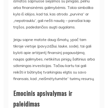
išmatos sapnuose siejamos su pinigais, pelnu
arba finansinėmis galimybėmis. Tokia simbolika
kyla iš idėjos, kad tai, kas atrodo „purvina“ ar
„nepatrauklu“, gali nešti naudą – panašiai kaip
trąšos, padedančios augti augalams.
Jeigu sapne matote daug išmatų, ypač tam
tikroje vietoje (pavyzdžiui, lauke, sode), tai gali
byloti apie artėjantį finansinį pagausėjimą,
naujas galimybes, netikėtus pinigų šaltinius arba
sėkmingas investicijas. Tačiau kartu tai gali
reikšti ir būtinybę tvarkingiau elgtis su savo
finansais, kad „neišmėtytumėte“ turimų resursų.
Emocinis apsivalymas ir
paleidimas