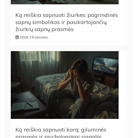
Ką reiškia sapnuoti žiurkes: pagrindinės
sapnų simbolikos ir pasikartojančių
žiurkių sapnų prasmės
2026 19 vasario
Ką reiškia sapnuoti karą: giluminės
prasmės ir psichologiniai signalai