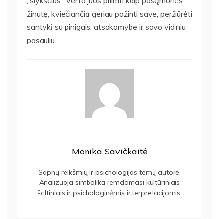
„šlykščius“, verta juos priimti kaip pasąmonės
žinutę, kviečiančią geriau pažinti save, peržiūrėti
santykį su pinigais, atsakomybe ir savo vidiniu
pasauliu.
Monika Savičkaitė
Sapnų reikšmių ir psichologijos temų autorė.
Analizuoja simboliką remdamasi kultūriniais
šaltiniais ir psichologinėmis interpretacijomis.