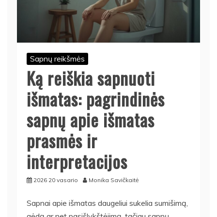
Sapnų reikšmės
Ką reiškia sapnuoti
išmatas: pagrindinės
sapnų apie išmatas
prasmės ir
interpretacijos
2026 20 vasario
Monika Savičkaitė
Sapnai apie išmatas daugeliui sukelia sumišimą,
gėdą ar net pasišlykštėjimą, tačiau sapnų