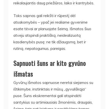
reikalaujantis daug priežiūros, laiko ir kantrybės.
Toks sapnas gali reikšti ir rūpestį dėl
atsakomybės – ypač jei realiame gyvenime
esate tėvai ar planuojate šeimą. Išmatos šiuo
atveju atspindi praktišką, neidealizuotą
kasdienybės pusę: ne tik džiaugsmą, bet ir
rutiną, nepatogumus, pareigas.
Sapnuoti šuns ar kito gyvūno
išmatas
Gyvūnų išmatos sapnuose neretai siejamos su
ištikimybe, instinktais ir mūsų „gyvuliškąja“
puse. Šuns ekskrementai gali atspindėti
santykius su artimiausiais žmonėmis, draugais,
šeima, taip pat lojalumo ir pasitikėjimo temas.