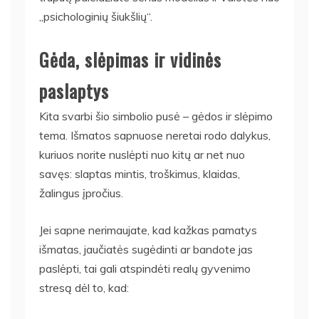
„psichologinių šiukšlių“.
Gėda, slėpimas ir vidinės
paslaptys
Kita svarbi šio simbolio pusė – gėdos ir slėpimo
tema. Išmatos sapnuose neretai rodo dalykus,
kuriuos norite nuslėpti nuo kitų ar net nuo
savęs: slaptas mintis, troškimus, klaidas,
žalingus įpročius.
Jei sapne nerimaujate, kad kažkas pamatys
išmatas, jaučiatės sugėdinti ar bandote jas
paslėpti, tai gali atspindėti realų gyvenimo
stresą dėl to, kad: