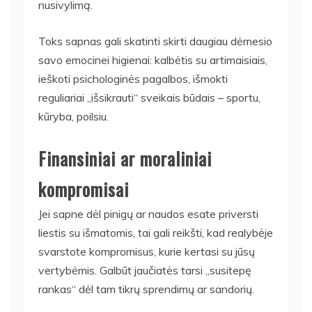
nusivylimą.
Toks sapnas gali skatinti skirti daugiau dėmesio
savo emocinei higienai: kalbėtis su artimaisiais,
ieškoti psichologinės pagalbos, išmokti
reguliariai „išsikrauti“ sveikais būdais – sportu,
kūryba, poilsiu.
Finansiniai ar moraliniai
kompromisai
Jei sapne dėl pinigų ar naudos esate priversti
liestis su išmatomis, tai gali reikšti, kad realybėje
svarstote kompromisus, kurie kertasi su jūsų
vertybėmis. Galbūt jaučiatės tarsi „susitepę
rankas“ dėl tam tikrų sprendimų ar sandorių.