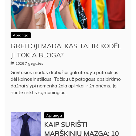
Apranga
GREITOJI MADA: KAS TAI IR KODĖL
JI TOKIA BLOGA?
2026 7 gegužės
Greitosios mados drabužiai gali atrodyti patrauklūs
dėl kainos ir stiliaus. Tačiau už patogaus apsipirkimo
dažnai slypi nemenka žala aplinkai ir žmonėms. Jei
norite rinktis sąmoningiau,
Apranga
KAIP SURIŠTI
MARŠKINIŲ MAZGĄ: 10