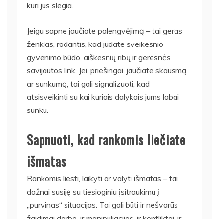
kuri jus slegia.
Jeigu sapne jaučiate palengvėjimą – tai geras
ženklas, rodantis, kad judate sveikesnio
gyvenimo būdo, aiškesnių ribų ir geresnės
savijautos link. Jei, priešingai, jaučiate skausmą
ar sunkumą, tai gali signalizuoti, kad
atsisveikinti su kai kuriais dalykais jums labai
sunku.
Sapnuoti, kad rankomis liečiate
išmatas
Rankomis liesti, laikyti ar valyti išmatas – tai
dažnai susiję su tiesioginiu įsitraukimu į
„purvinas“ situacijas. Tai gali būti ir nešvarūs
žaidimai darbe, ir manipuliacijos, ir konfliktai, ir