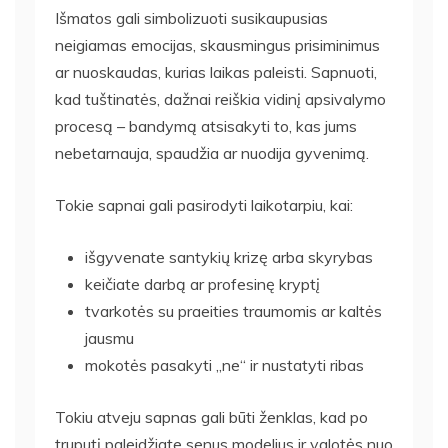
Išmatos gali simbolizuoti susikaupusias
neigiamas emocijas, skausmingus prisiminimus
ar nuoskaudas, kurias laikas paleisti. Sapnuoti,
kad tuštinatės, dažnai reiškia vidinį apsivalymo
procesą – bandymą atsisakyti to, kas jums
nebetarnauja, spaudžia ar nuodija gyvenimą.
Tokie sapnai gali pasirodyti laikotarpiu, kai:
išgyvenate santykių krizę arba skyrybas
keičiate darbą ar profesinę kryptį
tvarkotės su praeities traumomis ar kaltės
jausmu
mokotės pasakyti „ne“ ir nustatyti ribas
Tokiu atveju sapnas gali būti ženklas, kad po
truputį paleidžiate senus modelius ir valotės nuo