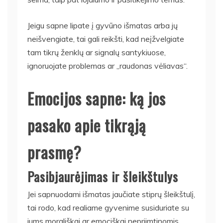
Jeigu sapne lipate į gyvūno išmatas arba jų
neišvengiate, tai gali reikšti, kad neįžvelgiate
tam tikrų ženklų ar signalų santykiuose,
ignoruojate problemas ar „raudonas vėliavas“.
Emocijos sapne: ką jos
pasako apie tikrąją
prasmę?
Pasibjaurėjimas ir šleikštulys
Jei sapnuodami išmatas jaučiate stiprų šleikštulį,
tai rodo, kad realiame gyvenime susiduriate su
jums morališkai ar emociškai nepriimtinomis