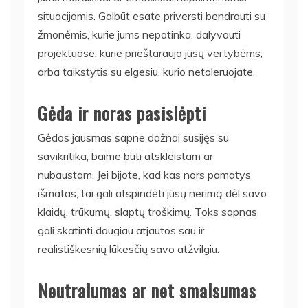
situacijomis. Galbūt esate priversti bendrauti su
žmonėmis, kurie jums nepatinka, dalyvauti
projektuose, kurie prieštarauja jūsų vertybėms,
arba taikstytis su elgesiu, kurio netoleruojate.
Gėda ir noras pasislėpti
Gėdos jausmas sapne dažnai susijęs su
savikritika, baime būti atskleistam ar
nubaustam. Jei bijote, kad kas nors pamatys
išmatas, tai gali atspindėti jūsų nerimą dėl savo
klaidų, trūkumų, slaptų troškimų. Toks sapnas
gali skatinti daugiau atjautos sau ir
realistiškesnių lūkesčių savo atžvilgiu.
Neutralumas ar net smalsumas