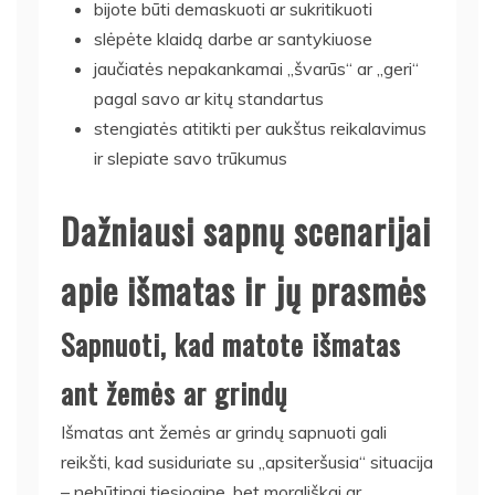
bijote būti demaskuoti ar sukritikuoti
slėpėte klaidą darbe ar santykiuose
jaučiatės nepakankamai „švarūs“ ar „geri“
pagal savo ar kitų standartus
stengiatės atitikti per aukštus reikalavimus
ir slepiate savo trūkumus
Dažniausi sapnų scenarijai
apie išmatas ir jų prasmės
Sapnuoti, kad matote išmatas
ant žemės ar grindų
Išmatas ant žemės ar grindų sapnuoti gali
reikšti, kad susiduriate su „apsiteršusia“ situacija
– nebūtinai tiesiogine, bet morališkai ar