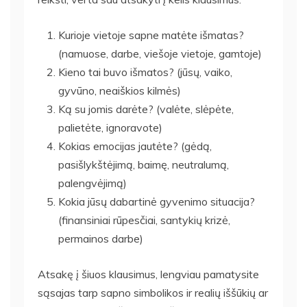
Kurioje vietoje sapne matėte išmatas?
(namuose, darbe, viešoje vietoje, gamtoje)
Kieno tai buvo išmatos? (jūsų, vaiko,
gyvūno, neaiškios kilmės)
Ką su jomis darėte? (valėte, slėpėte,
palietėte, ignoravote)
Kokias emocijas jautėte? (gėdą,
pasišlykštėjimą, baimę, neutralumą,
palengvėjimą)
Kokia jūsų dabartinė gyvenimo situacija?
(finansiniai rūpesčiai, santykių krizė,
permainos darbe)
Atsakę į šiuos klausimus, lengviau pamatysite
sąsajas tarp sapno simbolikos ir realių iššūkių ar