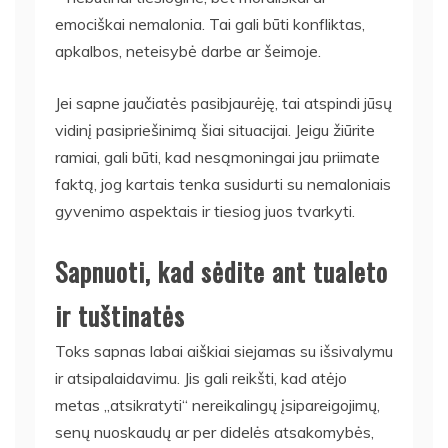
emociškai nemalonia. Tai gali būti konfliktas,
apkalbos, neteisybė darbe ar šeimoje.
Jei sapne jaučiatės pasibjaurėję, tai atspindi jūsų
vidinį pasipriešinimą šiai situacijai. Jeigu žiūrite
ramiai, gali būti, kad nesąmoningai jau priimate
faktą, jog kartais tenka susidurti su nemaloniais
gyvenimo aspektais ir tiesiog juos tvarkyti.
Sapnuoti, kad sėdite ant tualeto
ir tuštinatės
Toks sapnas labai aiškiai siejamas su išsivalymu
ir atsipalaidavimu. Jis gali reikšti, kad atėjo
metas „atsikratyti“ nereikalingų įsipareigojimų,
senų nuoskaudų ar per didelės atsakomybės,