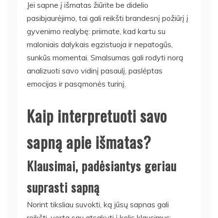
Jei sapne į išmatas žiūrite be didelio
pasibjaurėjimo, tai gali reikšti brandesnį požiūrį į
gyvenimo realybę: priimate, kad kartu su
maloniais dalykais egzistuoja ir nepatogūs,
sunkūs momentai. Smalsumas gali rodyti norą
analizuoti savo vidinį pasaulį, paslėptas
emocijas ir pasąmonės turinį.
Kaip interpretuoti savo
sapną apie išmatas?
Klausimai, padėsiantys geriau
suprasti sapną
Norint tiksliau suvokti, ką jūsų sapnas gali
reikšti, verta sau atsakyti į kelis klausimus: