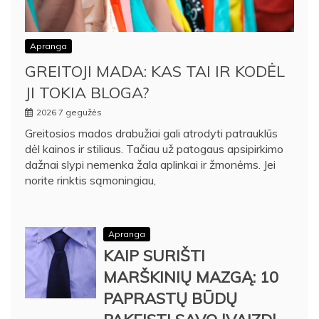
Apranga
GREITOJI MADA: KAS TAI IR KODĖL
JI TOKIA BLOGA?
2026 7 gegužės
Greitosios mados drabužiai gali atrodyti patrauklūs
dėl kainos ir stiliaus. Tačiau už patogaus apsipirkimo
dažnai slypi nemenka žala aplinkai ir žmonėms. Jei
norite rinktis sąmoningiau,
Apranga
KAIP SURIŠTI
MARŠKINIŲ MAZGĄ: 10
PAPRASTŲ BŪDŲ