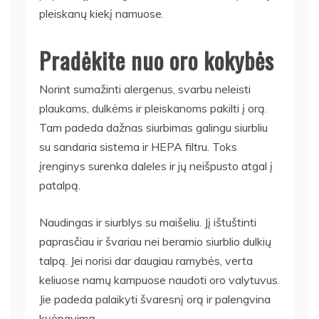
pleiskanų kiekį namuose.
Pradėkite nuo oro kokybės
Norint sumažinti alergenus, svarbu neleisti
plaukams, dulkėms ir pleiskanoms pakilti į orą.
Tam padeda dažnas siurbimas galingu siurbliu
su sandaria sistema ir HEPA filtru. Toks
įrenginys surenka daleles ir jų neišpusto atgal į
patalpą.
Naudingas ir siurblys su maišeliu. Jį ištuštinti
paprasčiau ir švariau nei beramio siurblio dulkių
talpą. Jei norisi dar daugiau ramybės, verta
keliuose namų kampuose naudoti oro valytuvus.
Jie padeda palaikyti švaresnį orą ir palengvina
kvėpavimą.