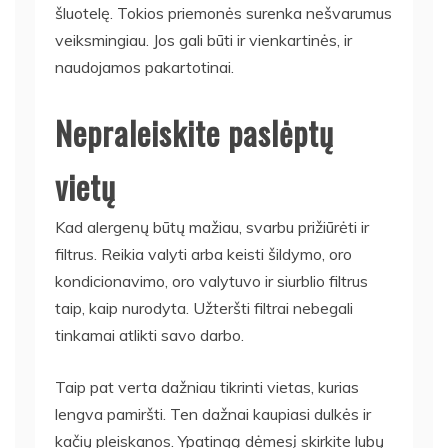
šluotelę. Tokios priemonės surenka nešvarumus
veiksmingiau. Jos gali būti ir vienkartinės, ir
naudojamos pakartotinai.
Nepraleiskite paslėptų
vietų
Kad alergenų būtų mažiau, svarbu prižiūrėti ir
filtrus. Reikia valyti arba keisti šildymo, oro
kondicionavimo, oro valytuvo ir siurblio filtrus
taip, kaip nurodyta. Užteršti filtrai nebegali
tinkamai atlikti savo darbo.
Taip pat verta dažniau tikrinti vietas, kurias
lengva pamiršti. Ten dažnai kaupiasi dulkės ir
kačių pleiskanos. Ypatingą dėmesį skirkite lubų