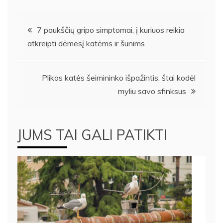
Navigacija
7 paukščių gripo simptomai, į kuriuos reikia
atkreipti dėmesį katėms ir šunims
tarp
įrašų
Plikos katės šeimininko išpažintis: štai kodėl
myliu savo sfinksus
JUMS TAI GALI PATIKTI