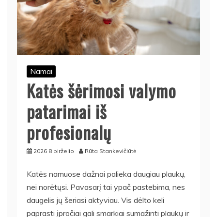
Namai
Katės šėrimosi valymo
patarimai iš
profesionalų
2026 8 birželio
Rūta Stankevičiūtė
Katės namuose dažnai palieka daugiau plaukų,
nei norėtųsi. Pavasarį tai ypač pastebima, nes
daugelis jų šeriasi aktyviau. Vis dėlto keli
paprasti įpročiai gali smarkiai sumažinti plaukų ir