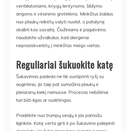
ventiliatoriams, knygų lentynoms, šildymo
angoms ir vėsinimo grotelėms. Minkštus baldus
nuo plaukų reikėtų valyti nuolat, o patalynę
skalbti kas savaitę. Čiužiniams ir pagalvėms
naudokite užvalkalus, kad alergenai
neprasiskverbtų į minkštas miego vietas.
Reguliariai šukuokite katę
Šukavimas padeda ne tik sustiprinti ryšį su
augintiniu. Jis taip pat sumažina plaukų ir
pleiskanų kiekį namuose. Procesas nebūtinai
turi būti ilgas ar sudėtingas.
Pradėkite nuo trumpų sesijų ir jas pamažu
ilginkite. Katę verta girti ir po šukavimo palepinti
skanėstu. Jei šukavimas taps įprasta ir ramiu