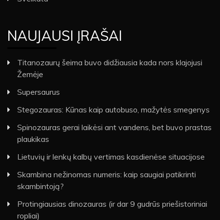
NAUJAUSI ĮRAŠAI
Titanozaurų šeima buvo didžiausia kada nors klajojusi
Žemėje
Supersaurus
Stegozauras: Kūnas kaip autobuso, mažytės smegenys
Spinozauras gerai laikėsi ant vandens, bet buvo prastas
plaukikas
Lietuvių ir lenkų kalbų vertimas kasdienėse situacijose
Skambina nežinomas numeris: kaip saugiai patikrinti
skambintoją?
Protingiausias dinozauras (ir dar 9 gudrūs priešistoriniai
ropliai)