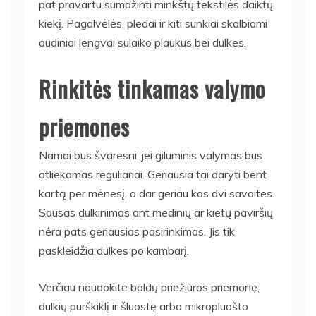
pat pravartu sumažinti minkštų tekstilės daiktų
kiekį. Pagalvėlės, pledai ir kiti sunkiai skalbiami
audiniai lengvai sulaiko plaukus bei dulkes.
Rinkitės tinkamas valymo
priemones
Namai bus švaresni, jei giluminis valymas bus
atliekamas reguliariai. Geriausia tai daryti bent
kartą per mėnesį, o dar geriau kas dvi savaites.
Sausas dulkinimas ant medinių ar kietų paviršių
nėra pats geriausias pasirinkimas. Jis tik
paskleidžia dulkes po kambarį.
Verčiau naudokite baldų priežiūros priemonę,
dulkių purškiklį ir šluostę arba mikropluošto