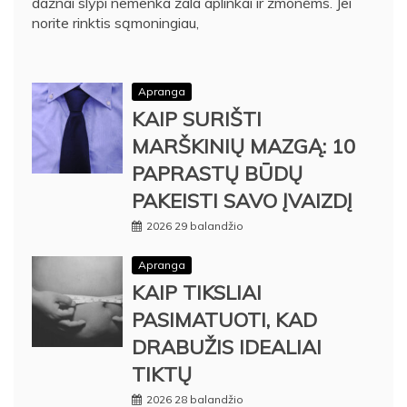
dažnai slypi nemenka žala aplinkai ir žmonėms. Jei
norite rinktis sąmoningiau,
Apranga
KAIP SURIŠTI
MARŠKINIŲ MAZGĄ: 10
PAPRASTŲ BŪDŲ
PAKEISTI SAVO ĮVAIZDĮ
2026 29 balandžio
Apranga
KAIP TIKSLIAI
PASIMATUOTI, KAD
DRABUŽIS IDEALIAI
TIKTŲ
2026 28 balandžio