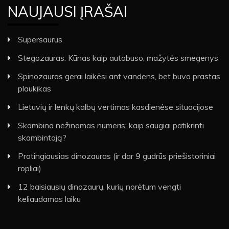
NAUJAUSI ĮRAŠAI
Supersaurus
Stegozauras: Kūnas kaip autobuso, mažytės smegenys
Spinozauras gerai laikėsi ant vandens, bet buvo prastas
plaukikas
Lietuvių ir lenkų kalbų vertimas kasdienėse situacijose
Skambina nežinomas numeris: kaip saugiai patikrinti
skambintoją?
Protingiausias dinozauras (ir dar 9 gudrūs priešistoriniai
ropliai)
12 baisiausių dinozaurų, kurių norėtum vengti
keliaudamas laiku