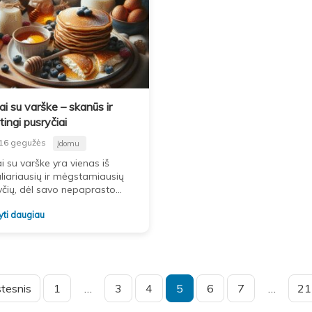
ai su varške – skanūs ir
tingi pusryčiai
16 gegužės
Įdomu
i su varške yra vienas iš
liariausių ir mėgstamiausių
yčių, dėl savo nepaprasto
o ir maistingumo. Tai puikus
yti daugiau
inkimas ne tik šventiniams
čiams, bet ir
tesnis
1
…
3
4
5
6
7
…
21