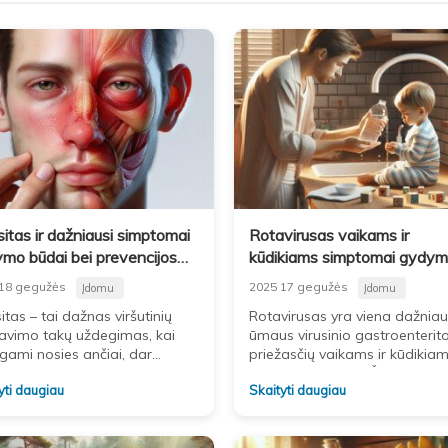
sitas ir dažniausi simptomai
Rotavirusas vaikams ir
mo būdai bei prevencijos
kūdikiams simptomai gydyma
monės
prevencija
18 gegužės
2025 17 gegužės
Įdomu
Įdomu
itas – tai dažnas viršutinių
Rotavirusas yra viena dažniau
avimo takų uždegimas, kai
ūmaus virusinio gastroenterit
gami nosies ančiai, dar
priežasčių vaikams ir kūdikia
nami sinusais. Vis daugiau
visame pasaulyje. Ši infekcija
yti daugiau
Skaityti daugiau
ų susiduria su sinusito
sukelia stiprų viduriavimą, vė
tomais, o tinkamas šios
karščiavimą ir greitai gali sukel
dehidrataciją,