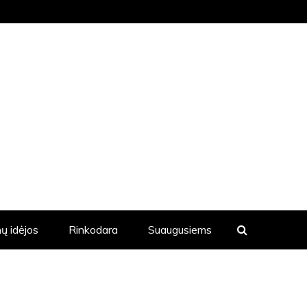
KVIENĄ DIENĄ YRA SKELBIAMOS
ų idėjos
Rinkodara
Suaugusiems