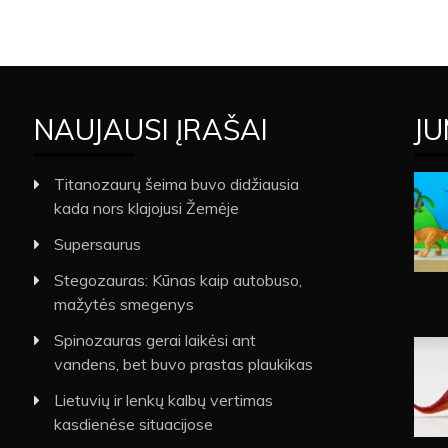
NAUJAUSI ĮRAŠAI
JU
Titanozaurų šeima buvo didžiausia
kada nors klajojusi Žemėje
Supersaurus
Stegozauras: Kūnas kaip autobuso,
mažytės smegenys
Spinozauras gerai laikėsi ant
vandens, bet buvo prastas plaukikas
Lietuvių ir lenkų kalbų vertimas
kasdienėse situacijose