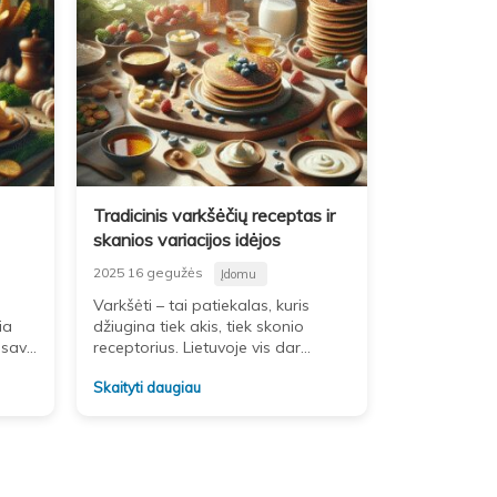
Tradicinis varkšėčių receptas ir
skanios variacijos idėjos
2025 16 gegužės
Įdomu
Varkšėti – tai patiekalas, kuris
ia
džiugina tiek akis, tiek skonio
 savo
receptorius. Lietuvoje vis dar
omas
populiarus ir dažnai gaminamas,
Skaityti daugiau
liu,
varkšėčiai yra gan universalus
patiekalas, tinkantis pusryčiams,