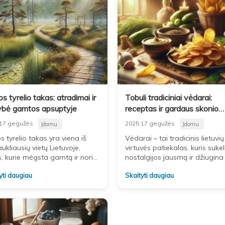
s tyrelio takas: atradimai ir
Tobuli tradiciniai vėdarai:
bė gamtos apsuptyje
receptas ir gardaus skonio
paslaptys
17 gegužės
2025 17 gegužės
Įdomu
Įdomu
 tyrelio takas yra viena iš
Vėdarai – tai tradicinis lietuvių
ukliausių vietų Lietuvoje,
virtuvės patiekalas, kuris sukel
, kurie mėgsta gamtą ir nori
nostalgijos jausmą ir džiugina
alaiduoti nuo kasdienio
unikaliu skoniu. Ilgą laiką laik
yti daugiau
Skaityti daugiau
imo šurmulio. Šis takas,
paprasto ir sočio maisto simbo
is netoli Joniškio
jis