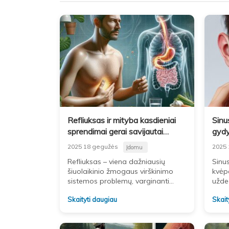
Refliuksas ir mityba kasdieniai
Sinu
sprendimai gerai savijautai
gydy
palaikyti
prie
2025 18 gegužės
2025 
Įdomu
Refliuksas – viena dažniausių
Sinus
šiuolaikinio žmogaus virškinimo
kvėp
sistemos problemų, varginanti
užde
įvairaus amžiaus sulaukusius
vadi
Skaityti daugiau
Skait
žmones. Ši būklė sukelia
žmoni
nemalonius simptomus, trikdo
simp
kasdienę veiklą ir ilgainiui gali