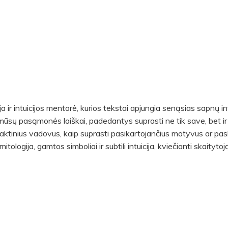
 ir intuicijos mentorė, kurios tekstai apjungia senąsias sapnų inte
tai mūsų pasąmonės laiškai, padedantys suprasti ne tik save, bet ir
raktinius vadovus, kaip suprasti pasikartojančius motyvus ar pas
mitologija, gamtos simboliai ir subtili intuicija, kviečianti skaityt