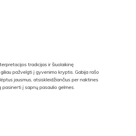
rpretacijos tradicijas ir šiuolaikinę
 giliau pažvelgti į gyvenimo kryptis. Gabija rašo
lėptus jausmus, atsiskleidžiančius per naktines
oją pasinerti į sapnų pasaulio gelmes.