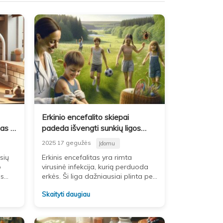
Erkinio encefalito skiepai
s ir
padeda išvengti sunkių ligos
pasekmių
2025 17 gegužės
Įdomu
sių
Erkinis encefalitas yra rimta
o
virusinė infekcija, kurią perduoda
ms
erkės. Ši liga dažniausiai plinta per
erkių įkandimus, tačiau retais
Skaityti daugiau
mimą,
atvejais galima užsikrėsti ir
ti
vartojant nepakankamai termiškai