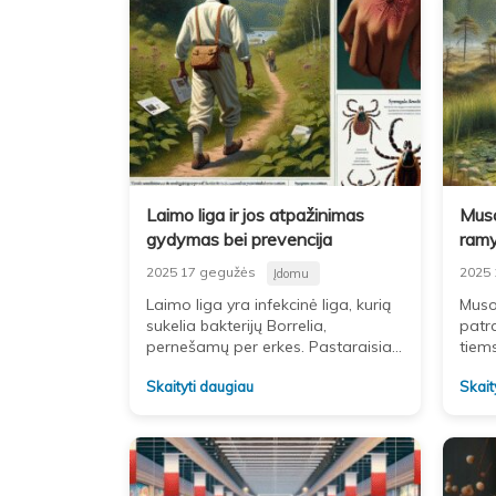
Laimo liga ir jos atpažinimas
Muso
gydymas bei prevencija
ramy
2025 17 gegužės
2025 
Įdomu
Laimo liga yra infekcinė liga, kurią
Musos
sukelia bakterijų Borrelia,
patra
pernešamų per erkes. Pastaraisiais
tiems
metais ši liga tapo vis dažnesnė,
atsip
Skaityti daugiau
Skait
todėl svarbu žinoti, kaip ją
gyven
atpažinti,
esant