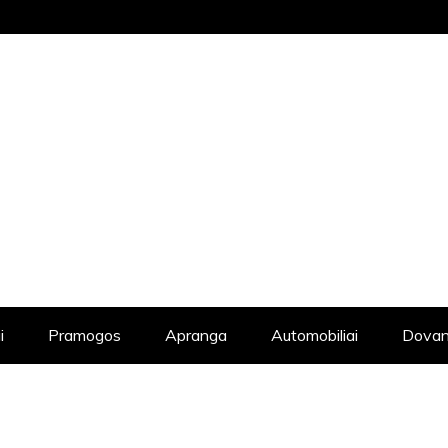
STRAIPSNIŲ KATALOGAS, KADANGI KIE
i
Pramogos
Apranga
Automobiliai
Dovan