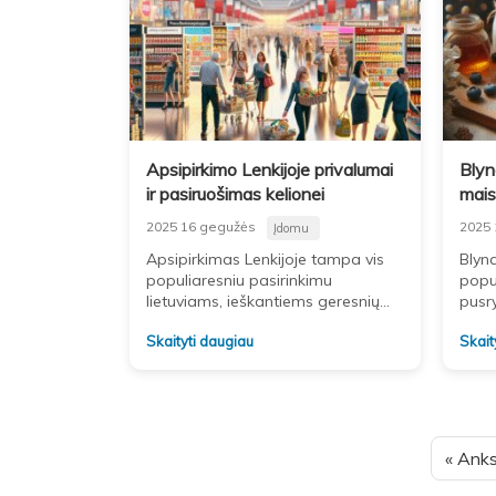
Apsipirkimo Lenkijoje privalumai
Blyn
ir pasiruošimas kelionei
mais
2025 16 gegužės
2025 
Įdomu
Apsipirkimas Lenkijoje tampa vis
Blyna
populiaresniu pasirinkimu
popu
lietuviams, ieškantiems geresnių
pusr
kainų ar platesnio prekių
skoni
Skaityti daugiau
Skait
asortimento. Ši tendencija verčia
pasir
vis daugiau žmonių keltis į Lenkiją
pusry
su tikslais
« Anks