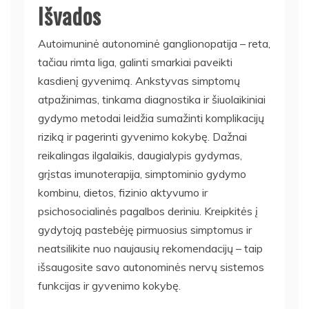
Išvados
Autoimuninė autonominė ganglionopatija – reta,
tačiau rimta liga, galinti smarkiai paveikti
kasdienį gyvenimą. Ankstyvas simptomų
atpažinimas, tinkama diagnostika ir šiuolaikiniai
gydymo metodai leidžia sumažinti komplikacijų
riziką ir pagerinti gyvenimo kokybę. Dažnai
reikalingas ilgalaikis, daugialypis gydymas,
grįstas imunoterapija, simptominio gydymo
kombinu, dietos, fizinio aktyvumo ir
psichosocialinės pagalbos deriniu. Kreipkitės į
gydytoją pastebėję pirmuosius simptomus ir
neatsilikite nuo naujausių rekomendacijų – taip
išsaugosite savo autonominės nervų sistemos
funkcijas ir gyvenimo kokybę.