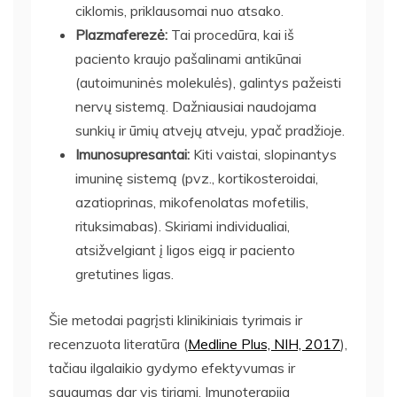
ciklomis, priklausomai nuo atsako.
Plazmaferezė:
Tai procedūra, kai iš
paciento kraujo pašalinami antikūnai
(autoimuninės molekulės), galintys pažeisti
nervų sistemą. Dažniausiai naudojama
sunkių ir ūmių atvejų atveju, ypač pradžioje.
Imunosupresantai:
Kiti vaistai, slopinantys
imuninę sistemą (pvz., kortikosteroidai,
azatioprinas, mikofenolatas mofetilis,
rituksimabas). Skiriami individualiai,
atsižvelgiant į ligos eigą ir paciento
gretutines ligas.
Šie metodai pagrįsti klinikiniais tyrimais ir
recenzuota literatūra (
Medline Plus, NIH, 2017
),
tačiau ilgalaikio gydymo efektyvumas ir
saugumas dar vis tiriami. Imunoterapija