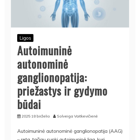
Ligos
Autoimuninė
autonominė
ganglionopatija:
priežastys ir gydymo
būdai
2025 18 birželio
Solveiga Vaitkevičienė
Autoimuninė autonominė ganglionopatija (AAG)
– reta, tačiau sunki autoimuninė liga, kuri