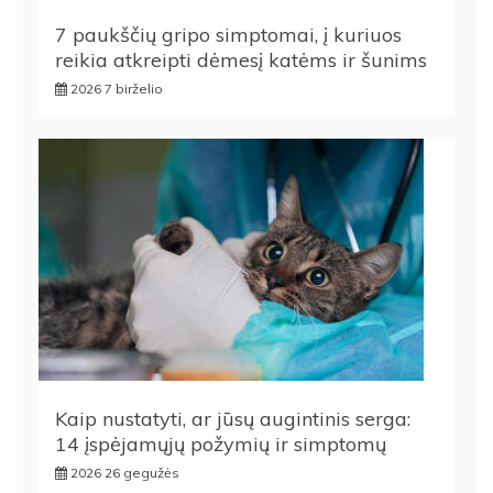
7 paukščių gripo simptomai, į kuriuos
reikia atkreipti dėmesį katėms ir šunims
2026 7 birželio
Kaip nustatyti, ar jūsų augintinis serga:
14 įspėjamųjų požymių ir simptomų
2026 26 gegužės