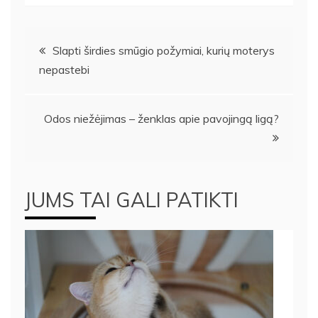
Navigacija
Slapti širdies smūgio požymiai, kurių moterys
nepastebi
tarp
įrašų
Odos niežėjimas – ženklas apie pavojingą ligą?
JUMS TAI GALI PATIKTI