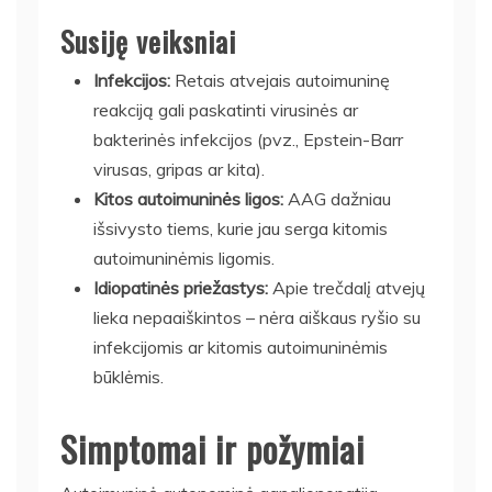
Susiję veiksniai
Infekcijos:
Retais atvejais autoimuninę
reakciją gali paskatinti virusinės ar
bakterinės infekcijos (pvz., Epstein-Barr
virusas, gripas ar kita).
Kitos autoimuninės ligos:
AAG dažniau
išsivysto tiems, kurie jau serga kitomis
autoimuninėmis ligomis.
Idiopatinės priežastys:
Apie trečdalį atvejų
lieka nepaaiškintos – nėra aiškaus ryšio su
infekcijomis ar kitomis autoimuninėmis
būklėmis.
Simptomai ir požymiai