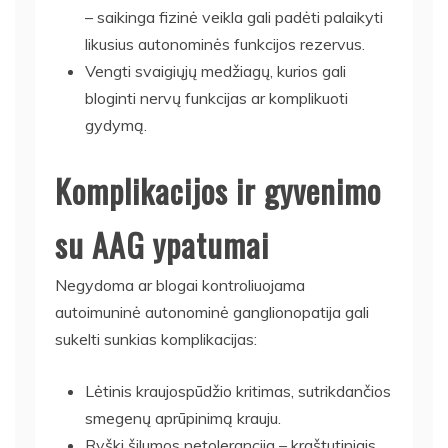
– saikinga fizinė veikla gali padėti palaikyti
likusius autonominės funkcijos rezervus.
Vengti svaigiųjų medžiagų, kurios gali
bloginti nervų funkcijas ar komplikuoti
gydymą.
Komplikacijos ir gyvenimo
su AAG ypatumai
Negydoma ar blogai kontroliuojama
autoimuninė autonominė ganglionopatija gali
sukelti sunkias komplikacijas:
Lėtinis kraujospūdžio kritimas, sutrikdančios
smegenų aprūpinimą krauju.
Ryški šilumos netolerancija – kraštutiniais