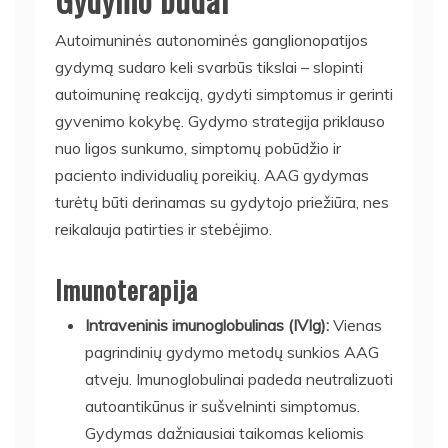
Autoimuninės autonominės ganglionopatijos
gydymą sudaro keli svarbūs tikslai – slopinti
autoimuninę reakciją, gydyti simptomus ir gerinti
gyvenimo kokybę. Gydymo strategija priklauso
nuo ligos sunkumo, simptomų pobūdžio ir
paciento individualių poreikių. AAG gydymas
turėtų būti derinamas su gydytojo priežiūra, nes
reikalauja patirties ir stebėjimo.
Imunoterapija
Intraveninis imunoglobulinas (IVIg):
Vienas
pagrindinių gydymo metodų sunkios AAG
atveju. Imunoglobulinai padeda neutralizuoti
autoantikūnus ir sušvelninti simptomus.
Gydymas dažniausiai taikomas keliomis