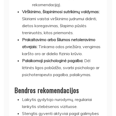
rekomendaciją).
Virškinimo, šlapinimosi sutrikimų valdymas:
Skiriami vaistai virškinimo judrumui didinti,
dietos koregavimas, šlapimo pūslės
treniruotės, kitos priemonės.
Prakaitavimo arba šilumos netoleravimo
atvejais:
Tinkama odos priežiūra, vengimas
karšto oro ar didelio fizinio krūvio.
Palaikomoji psichologinė pagalba:
Dėl
lėtinės ligos pobūdžio, svarbi psichologo ar
psichoterapeuto pagalba, palaikymas.
Bendros rekomendacijos
Laikytis gydytojo nurodymų, reguliariai
lankytis stebėsenos vizituose.
Stengtis gyventi aktyviai pagal galimybes