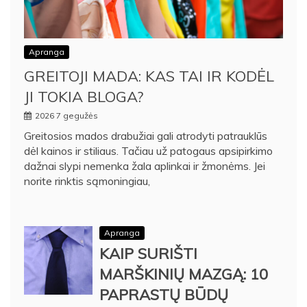
Apranga
GREITOJI MADA: KAS TAI IR KODĖL
JI TOKIA BLOGA?
2026 7 gegužės
Greitosios mados drabužiai gali atrodyti patrauklūs
dėl kainos ir stiliaus. Tačiau už patogaus apsipirkimo
dažnai slypi nemenka žala aplinkai ir žmonėms. Jei
norite rinktis sąmoningiau,
Apranga
KAIP SURIŠTI
MARŠKINIŲ MAZGĄ: 10
PAPRASTŲ BŪDŲ