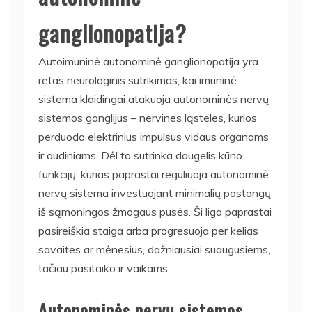
ganglionopatija?
Autoimuninė autonominė ganglionopatija yra
retas neurologinis sutrikimas, kai imuninė
sistema klaidingai atakuoja autonominės nervų
sistemos ganglijus – nervines ląsteles, kurios
perduoda elektrinius impulsus vidaus organams
ir audiniams. Dėl to sutrinka daugelis kūno
funkcijų, kurias paprastai reguliuoja autonominė
nervų sistema investuojant minimalių pastangų
iš sąmoningos žmogaus pusės. Ši liga paprastai
pasireiškia staiga arba progresuoja per kelias
savaites ar mėnesius, dažniausiai suaugusiems,
tačiau pasitaiko ir vaikams.
Autonominės nervų sistemos