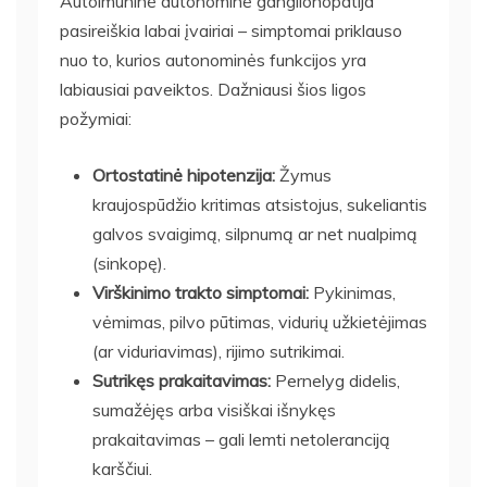
Autoimuninė autonominė ganglionopatija
pasireiškia labai įvairiai – simptomai priklauso
nuo to, kurios autonominės funkcijos yra
labiausiai paveiktos. Dažniausi šios ligos
požymiai:
Ortostatinė hipotenzija:
Žymus
kraujospūdžio kritimas atsistojus, sukeliantis
galvos svaigimą, silpnumą ar net nualpimą
(sinkopę).
Virškinimo trakto simptomai:
Pykinimas,
vėmimas, pilvo pūtimas, vidurių užkietėjimas
(ar viduriavimas), rijimo sutrikimai.
Sutrikęs prakaitavimas:
Pernelyg didelis,
sumažėjęs arba visiškai išnykęs
prakaitavimas – gali lemti netoleranciją
karščiui.