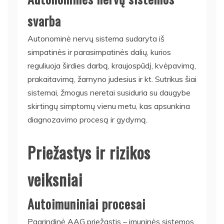
svarba
Autonominė nervų sistema sudaryta iš
simpatinės ir parasimpatinės dalių, kurios
reguliuoja širdies darbą, kraujospūdį, kvėpavimą,
prakaitavimą, žarnyno judesius ir kt. Sutrikus šiai
sistemai, žmogus neretai susiduria su daugybe
skirtingų simptomų vienu metu, kas apsunkina
diagnozavimo procesą ir gydymą.
Priežastys ir rizikos
veiksniai
Autoimuniniai procesai
Pagrindinė AAG priežastis – imuninės sistemos