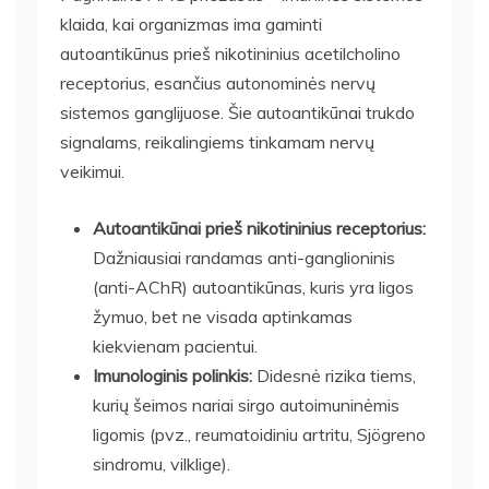
klaida, kai organizmas ima gaminti
autoantikūnus prieš nikotininius acetilcholino
receptorius, esančius autonominės nervų
sistemos ganglijuose. Šie autoantikūnai trukdo
signalams, reikalingiems tinkamam nervų
veikimui.
Autoantikūnai prieš nikotininius receptorius:
Dažniausiai randamas anti-ganglioninis
(anti-AChR) autoantikūnas, kuris yra ligos
žymuo, bet ne visada aptinkamas
kiekvienam pacientui.
Imunologinis polinkis:
Didesnė rizika tiems,
kurių šeimos nariai sirgo autoimuninėmis
ligomis (pvz., reumatoidiniu artritu, Sjögreno
sindromu, vilklige).