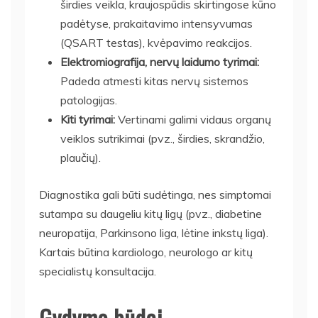
širdies veikla, kraujospūdis skirtingose kūno
padėtyse, prakaitavimo intensyvumas
(QSART testas), kvėpavimo reakcijos.
Elektromiografija, nervų laidumo tyrimai:
Padeda atmesti kitas nervų sistemos
patologijas.
Kiti tyrimai:
Vertinami galimi vidaus organų
veiklos sutrikimai (pvz., širdies, skrandžio,
plaučių).
Diagnostika gali būti sudėtinga, nes simptomai
sutampa su daugeliu kitų ligų (pvz., diabetine
neuropatija, Parkinsono liga, lėtine inkstų liga).
Kartais būtina kardiologo, neurologo ar kitų
specialistų konsultacija.
Gydymo būdai