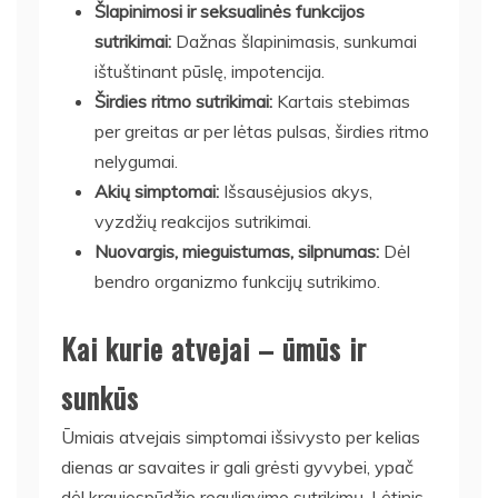
Šlapinimosi ir seksualinės funkcijos
sutrikimai:
Dažnas šlapinimasis, sunkumai
ištuštinant pūslę, impotencija.
Širdies ritmo sutrikimai:
Kartais stebimas
per greitas ar per lėtas pulsas, širdies ritmo
nelygumai.
Akių simptomai:
Išsausėjusios akys,
vyzdžių reakcijos sutrikimai.
Nuovargis, mieguistumas, silpnumas:
Dėl
bendro organizmo funkcijų sutrikimo.
Kai kurie atvejai – ūmūs ir
sunkūs
Ūmiais atvejais simptomai išsivysto per kelias
dienas ar savaites ir gali grėsti gyvybei, ypač
dėl kraujospūdžio reguliavimo sutrikimų. Lėtinis