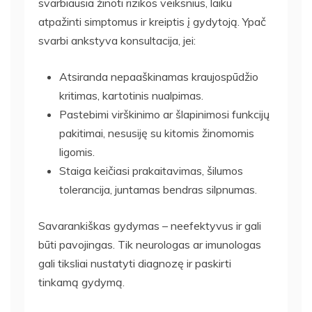
svarbiausia žinoti rizikos veiksnius, laiku
atpažinti simptomus ir kreiptis į gydytoją. Ypač
svarbi ankstyva konsultacija, jei:
Atsiranda nepaaškinamas kraujospūdžio
kritimas, kartotinis nualpimas.
Pastebimi virškinimo ar šlapinimosi funkcijų
pakitimai, nesusiję su kitomis žinomomis
ligomis.
Staiga keičiasi prakaitavimas, šilumos
tolerancija, juntamas bendras silpnumas.
Savarankiškas gydymas – neefektyvus ir gali
būti pavojingas. Tik neurologas ar imunologas
gali tiksliai nustatyti diagnozę ir paskirti
tinkamą gydymą.