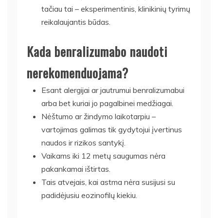
tačiau tai – eksperimentinis, klinikinių tyrimų
reikalaujantis būdas.
Kada benralizumabo naudoti
nerekomenduojama?
Esant alergijai ar jautrumui benralizumabui
arba bet kuriai jo pagalbinei medžiagai.
Nėštumo ar žindymo laikotarpiu –
vartojimas galimas tik gydytojui įvertinus
naudos ir rizikos santykį.
Vaikams iki 12 metų saugumas nėra
pakankamai ištirtas.
Tais atvejais, kai astma nėra susijusi su
padidėjusiu eozinofilų kiekiu.