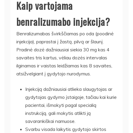
Kaip vartojama
benralizumabo injekcija?
Benralizumabas švirkščiamas po oda (poodinė
injekcija), paprastai į žastą, pilvą ar šlaunį.
Pradinė dozė dažniausiai siekia 30 mg kas 4
savaites tris kartus, vėliau dozės intervalas
ilginamas ir vaistas leidžiamas kas 8 savaites,
atsižvelgiant į gydytojo nurodymus.
Injekciją dažniausiai atlieka slaugytojas ar
gydytojas gydymo įstaigoje, tačiau kai kurie
pacientai, išmokyti pagal specialią
instrukciją, gali mokytis atlikti ją
savarankiškai namuose.
Svarbu visada laikytis gydytojo skirtos