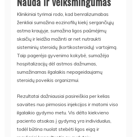
Nauda ir veiksmingumas
Klinikiniai tyrimai rodo, kad benralizumabas
ženkliai sumažina eozinofilų kiekį sergančiųjų
astma kraujyje, sumažina ligos paūmėjimų
skaičių ir leidžia mažinti ar net nutraukti
sisteminių steroidų (kortikosteroidų) vartojimą.
Taip pagerėja gyvenimo kokybė, sumažėja
hospitalizacijų dėl astmos dažnumas,
sumažinamas ilgalaikis nepageidaujamų
steroidų poveikis organizmui.
Rezultatai dažniausiai pasireiškia per kelias
savaites nuo pirmosios injekcijos ir matomi viso
ilgalaikio gydymo metu. Vis dėlto kiekvieno
paciento atsakas į gydymą yra individualus,
todėl būtina nuolat stebėti ligos eigą ir