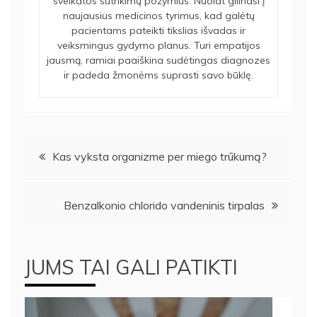
sveikatos sutrikimų požymius. Nuolat gilinasi į
naujausius medicinos tyrimus, kad galėtų
pacientams pateikti tikslias išvadas ir
veiksmingus gydymo planus. Turi empatijos
jausmą, ramiai paaiškina sudėtingas diagnozes
ir padeda žmonėms suprasti savo būklę.
Navigacija
Kas vyksta organizme per miego trūkumą?
tarp
Benzalkonio chlorido vandeninis tirpalas
įrašų
JUMS TAI GALI PATIKTI