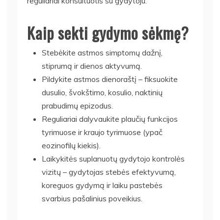
reguliariai konsultuotis su gydytoju.
Kaip sekti gydymo sėkmę?
Stebėkite astmos simptomų dažnį,
stiprumą ir dienos aktyvumą.
Pildykite astmos dienoraštį – fiksuokite
dusulio, švokštimo, kosulio, naktinių
prabudimų epizodus.
Reguliariai dalyvaukite plaučių funkcijos
tyrimuose ir kraujo tyrimuose (ypač
eozinofilų kiekis).
Laikykitės suplanuotų gydytojo kontrolės
vizitų – gydytojas stebės efektyvumą,
koreguos gydymą ir laiku pastebės
svarbius pašalinius poveikius.