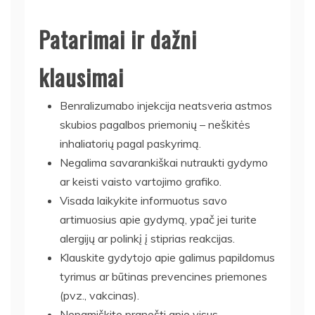
Patarimai ir dažni
klausimai
Benralizumabo injekcija neatsveria astmos
skubios pagalbos priemonių – neškitės
inhaliatorių pagal paskyrimą.
Negalima savarankiškai nutraukti gydymo
ar keisti vaisto vartojimo grafiko.
Visada laikykite informuotus savo
artimuosius apie gydymą, ypač jei turite
alergijų ar polinkį į stiprias reakcijas.
Klauskite gydytojo apie galimus papildomus
tyrimus ar būtinas prevencines priemones
(pvz., vakcinas).
Nepamiškite pranešti apie visus