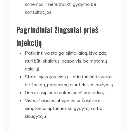
schemos ir nenutraukti gydymo be
konsultacijos.
Pagrindiniai žingsniai prieš
injekciją
Patikrinti vaisto galiojimo laiką, išvaizdą
(turi būti skaidrus, bespalvis, be matomų
dalelių).
Stato injekcijos vietą – oda turi būti sveika,
be žaizdų, paraudimų ar infekcijos požymių.
Gerai nusiplauti rankas prieš procedūrą.
Visos iškilusios abejonės ar šalutiniai
simptomai aptariami su gydytoju arba
slaugytoju.