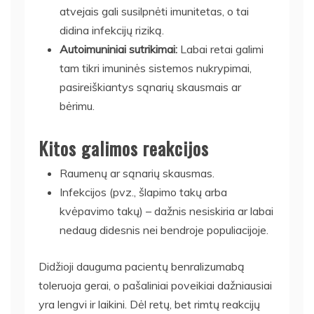
atvejais gali susilpnėti imunitetas, o tai
didina infekcijų riziką.
Autoimuniniai sutrikimai:
Labai retai galimi
tam tikri imuninės sistemos nukrypimai,
pasireiškiantys sąnarių skausmais ar
bėrimu.
Kitos galimos reakcijos
Raumenų ar sąnarių skausmas.
Infekcijos (pvz., šlapimo takų arba
kvėpavimo takų) – dažnis nesiskiria ar labai
nedaug didesnis nei bendroje populiacijoje.
Didžioji dauguma pacientų benralizumabą
toleruoja gerai, o pašaliniai poveikiai dažniausiai
yra lengvi ir laikini. Dėl retų, bet rimtų reakcijų