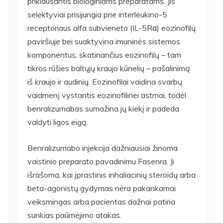
priklausantis biologiniams preparatams. Jis
selektyviai prisijungia prie interleukino-5
receptoriaus alfa subvieneto (IL-5Rα) eozinofilų
paviršiuje bei suaktyvina imuninės sistemos
komponentus, skatinančius eozinofilų – tam
tikros rūšies baltųjų kraujo kūnelių – pašalinimą
iš kraujo ir audinių. Eozinofilai vaidina svarbų
vaidmenį vystantis eozinofilinei astmai, todėl
benralizumabas sumažina jų kiekį ir padeda
valdyti ligos eigą.
Benralizumabo injekcija dažniausiai žinoma
vaistinio preparato pavadinimu Fasenra. Ji
išrašoma, kai įprastinis inhaliacinių steroidų arba
beta-agonistų gydymas nėra pakankamai
veiksmingas arba pacientas dažnai patiria
sunkias paūmėjimo atakas.