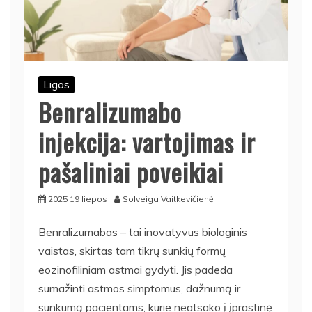
Ligos
Benralizumabo
injekcija: vartojimas ir
pašaliniai poveikiai
2025 19 liepos
Solveiga Vaitkevičienė
Benralizumabas – tai inovatyvus biologinis
vaistas, skirtas tam tikrų sunkių formų
eozinofiliniam astmai gydyti. Jis padeda
sumažinti astmos simptomus, dažnumą ir
sunkumą pacientams, kurie neatsako į įprastinę