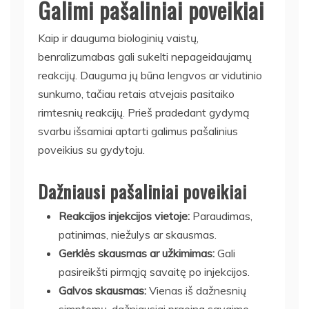
Galimi pašaliniai poveikiai
Kaip ir dauguma biologinių vaistų,
benralizumabas gali sukelti nepageidaujamų
reakcijų. Dauguma jų būna lengvos ar vidutinio
sunkumo, tačiau retais atvejais pasitaiko
rimtesnių reakcijų. Prieš pradedant gydymą
svarbu išsamiai aptarti galimus pašalinius
poveikius su gydytoju.
Dažniausi pašaliniai poveikiai
Reakcijos injekcijos vietoje:
Paraudimas,
patinimas, niežulys ar skausmas.
Gerklės skausmas ar užkimimas:
Gali
pasireikšti pirmąją savaitę po injekcijos.
Galvos skausmas:
Vienas iš dažnesnių
simptomų, dažniausiai praeina savaime.