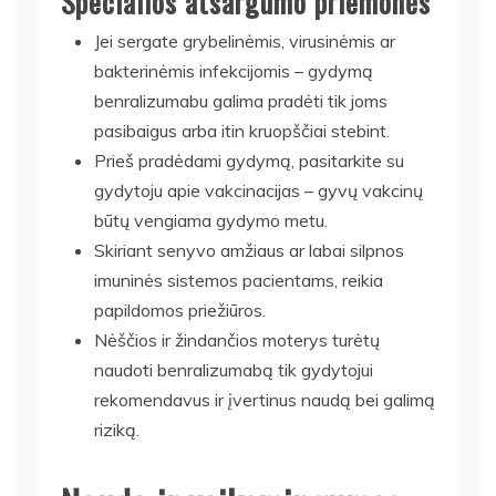
Specialios atsargumo priemonės
Jei sergate grybelinėmis, virusinėmis ar
bakterinėmis infekcijomis – gydymą
benralizumabu galima pradėti tik joms
pasibaigus arba itin kruopščiai stebint.
Prieš pradėdami gydymą, pasitarkite su
gydytoju apie vakcinacijas – gyvų vakcinų
būtų vengiama gydymo metu.
Skiriant senyvo amžiaus ar labai silpnos
imuninės sistemos pacientams, reikia
papildomos priežiūros.
Nėščios ir žindančios moterys turėtų
naudoti benralizumabą tik gydytojui
rekomendavus ir įvertinus naudą bei galimą
riziką.