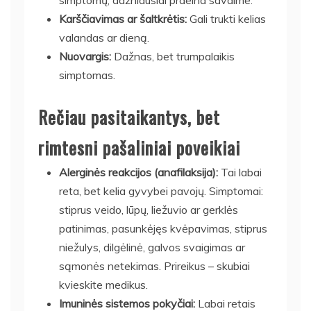
Karščiavimas ar šaltkrėtis:
Gali trukti kelias
valandas ar dieną.
Nuovargis:
Dažnas, bet trumpalaikis
simptomas.
Rečiau pasitaikantys, bet
rimtesni pašaliniai poveikiai
Alerginės reakcijos (anafilaksija):
Tai labai
reta, bet kelia gyvybei pavojų. Simptomai:
stiprus veido, lūpų, liežuvio ar gerklės
patinimas, pasunkėjęs kvėpavimas, stiprus
niežulys, dilgėlinė, galvos svaigimas ar
sąmonės netekimas. Prireikus – skubiai
kvieskite medikus.
Imuninės sistemos pokyčiai:
Labai retais