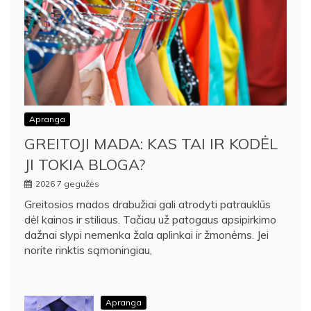
Apranga
GREITOJI MADA: KAS TAI IR KODĖL
JI TOKIA BLOGA?
2026 7 gegužės
Greitosios mados drabužiai gali atrodyti patrauklūs
dėl kainos ir stiliaus. Tačiau už patogaus apsipirkimo
dažnai slypi nemenka žala aplinkai ir žmonėms. Jei
norite rinktis sąmoningiau,
Apranga