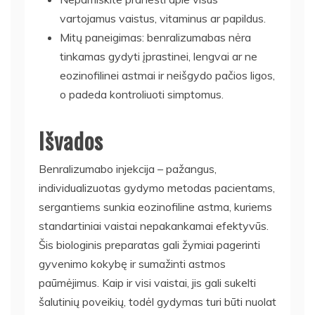
vartojamus vaistus, vitaminus ar papildus.
Mitų paneigimas: benralizumabas nėra
tinkamas gydyti įprastinei, lengvai ar ne
eozinofilinei astmai ir neišgydo pačios ligos,
o padeda kontroliuoti simptomus.
Išvados
Benralizumabo injekcija – pažangus,
individualizuotas gydymo metodas pacientams,
sergantiems sunkia eozinofiline astma, kuriems
standartiniai vaistai nepakankamai efektyvūs.
Šis biologinis preparatas gali žymiai pagerinti
gyvenimo kokybę ir sumažinti astmos
paūmėjimus. Kaip ir visi vaistai, jis gali sukelti
šalutinių poveikių, todėl gydymas turi būti nuolat