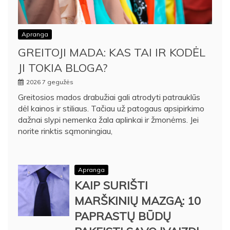
Apranga
GREITOJI MADA: KAS TAI IR KODĖL
JI TOKIA BLOGA?
2026 7 gegužės
Greitosios mados drabužiai gali atrodyti patrauklūs
dėl kainos ir stiliaus. Tačiau už patogaus apsipirkimo
dažnai slypi nemenka žala aplinkai ir žmonėms. Jei
norite rinktis sąmoningiau,
Apranga
KAIP SURIŠTI
MARŠKINIŲ MAZGĄ: 10
PAPRASTŲ BŪDŲ