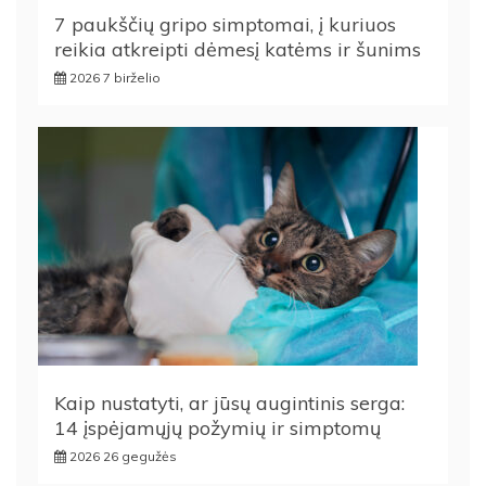
7 paukščių gripo simptomai, į kuriuos
reikia atkreipti dėmesį katėms ir šunims
2026 7 birželio
Kaip nustatyti, ar jūsų augintinis serga:
14 įspėjamųjų požymių ir simptomų
2026 26 gegužės