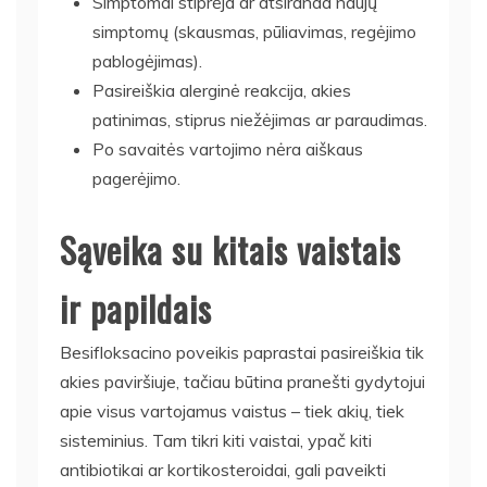
Simptomai stiprėja ar atsiranda naujų
simptomų (skausmas, pūliavimas, regėjimo
pablogėjimas).
Pasireiškia alerginė reakcija, akies
patinimas, stiprus niežėjimas ar paraudimas.
Po savaitės vartojimo nėra aiškaus
pagerėjimo.
Sąveika su kitais vaistais
ir papildais
Besifloksacino poveikis paprastai pasireiškia tik
akies paviršiuje, tačiau būtina pranešti gydytojui
apie visus vartojamus vaistus – tiek akių, tiek
sisteminius. Tam tikri kiti vaistai, ypač kiti
antibiotikai ar kortikosteroidai, gali paveikti