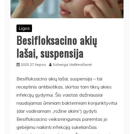
Ligos
Besifloksacino akių
lašai, suspensija
2025 27 liepos
Solveiga Vaitkevičienė
Besifloksacino akių lašai, suspensija – tai
receptinis antibiotikas, skirtas tam tikrų akies
infekcijų gydymui. Šis vaistas dažniausiai
naudojamas ūminiam bakteriniam konjunktyvitui
(dar vadinamam „rožine akimi“) gydyti.
Besifloksacino veiksmingumas paremtas jo
gebėjimu naikinti infekciją sukeliančias