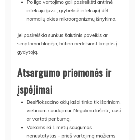
Po ilgo vartojimo gali pasireikšti antrinė
infekcija (pvz., grybelinė infekcija) dėl
normalių akies mikroorganizmų išnykimo.
Jei pasireiškia sunkus šalutinis poveikis ar
simptomai blogėja, būtina nedelsiant kreiptis į
gydytoją.
Atsargumo priemonės ir
įspėjimai
Besifloksacino akių lašai tinka tik išoriniam,
vietiniam naudojimui. Negalima lašinti į ausį
ar vartoti per burną.
Vaikams iki 1 metų saugumas
nenustatytas – prieš vartojimą mažiems