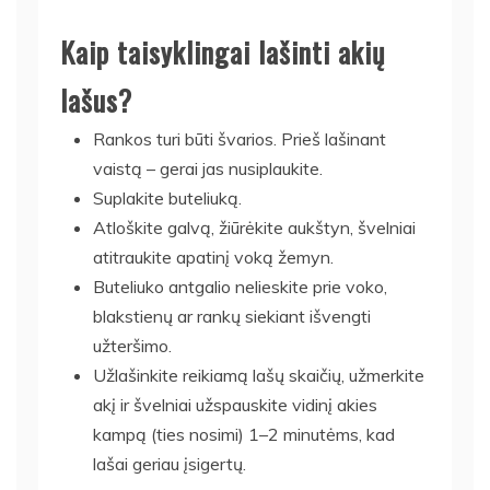
Kaip taisyklingai lašinti akių
lašus?
Rankos turi būti švarios. Prieš lašinant
vaistą – gerai jas nusiplaukite.
Suplakite buteliuką.
Atloškite galvą, žiūrėkite aukštyn, švelniai
atitraukite apatinį voką žemyn.
Buteliuko antgalio nelieskite prie voko,
blakstienų ar rankų siekiant išvengti
užteršimo.
Užlašinkite reikiamą lašų skaičių, užmerkite
akį ir švelniai užspauskite vidinį akies
kampą (ties nosimi) 1–2 minutėms, kad
lašai geriau įsigertų.