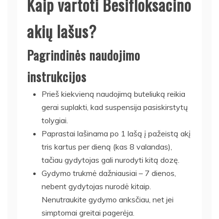
Kaip vartoti Besifloksacino
akių lašus?
Pagrindinės naudojimo
instrukcijos
Prieš kiekvieną naudojimą buteliuką reikia
gerai suplakti, kad suspensija pasiskirstytų
tolygiai.
Paprastai lašinama po 1 lašą į pažeistą akį
tris kartus per dieną (kas 8 valandas),
tačiau gydytojas gali nurodyti kitą dozę.
Gydymo trukmė dažniausiai – 7 dienos,
nebent gydytojas nurodė kitaip.
Nenutraukite gydymo anksčiau, net jei
simptomai greitai pagerėja.