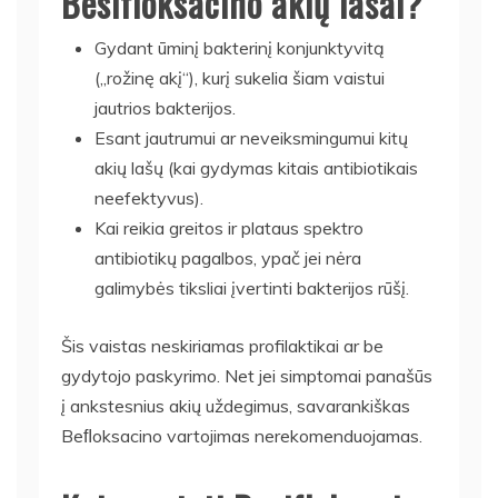
Besifloksacino akių lašai?
Gydant ūminį bakterinį konjunktyvitą
(„rožinę akį“), kurį sukelia šiam vaistui
jautrios bakterijos.
Esant jautrumui ar neveiksmingumui kitų
akių lašų (kai gydymas kitais antibiotikais
neefektyvus).
Kai reikia greitos ir plataus spektro
antibiotikų pagalbos, ypač jei nėra
galimybės tiksliai įvertinti bakterijos rūšį.
Šis vaistas neskiriamas profilaktikai ar be
gydytojo paskyrimo. Net jei simptomai panašūs
į ankstesnius akių uždegimus, savarankiškas
Beﬂoksacino vartojimas nerekomenduojamas.