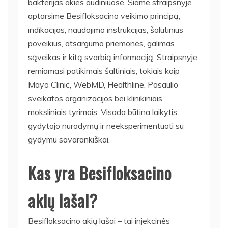
bakterijas akies audiniuose. Šiame straipsnyje
aptarsime Besifloksacino veikimo principą,
indikacijas, naudojimo instrukcijas, šalutinius
poveikius, atsargumo priemones, galimas
sąveikas ir kitą svarbią informaciją. Straipsnyje
remiamasi patikimais šaltiniais, tokiais kaip
Mayo Clinic, WebMD, Healthline, Pasaulio
sveikatos organizacijos bei klinikiniais
moksliniais tyrimais. Visada būtina laikytis
gydytojo nurodymų ir neeksperimentuoti su
gydymu savarankiškai.
Kas yra Besifloksacino
akių lašai?
Besifloksacino akių lašai – tai injekcinės