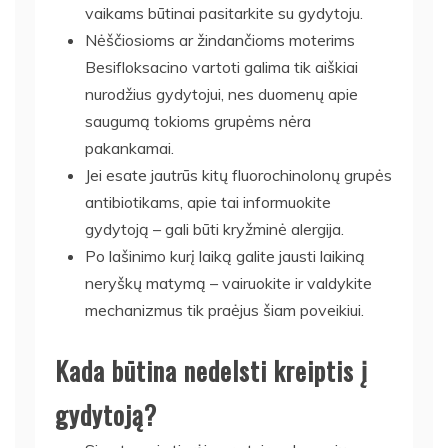
vaikams būtinai pasitarkite su gydytoju.
Nėščiosioms ar žindančioms moterims
Besifloksacino vartoti galima tik aiškiai
nurodžius gydytojui, nes duomenų apie
saugumą tokioms grupėms nėra
pakankamai.
Jei esate jautrūs kitų fluorochinolonų grupės
antibiotikams, apie tai informuokite
gydytoją – gali būti kryžminė alergija.
Po lašinimo kurį laiką galite jausti laikiną
neryškų matymą – vairuokite ir valdykite
mechanizmus tik praėjus šiam poveikiui.
Kada būtina nedelsti kreiptis į
gydytoją?