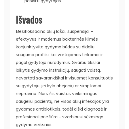
paskirti gydytojas.
Išvados
Besifloksacino akių lašai, suspensija, –
efektyvus ir modernus bakterinės kilmės
konjunktyvito gydymo būdas su dideliu
saugumo profiliu, kai vartojamas tinkamai ir
pagal gydytojo nurodymus. Svarbu tiksliai
laikytis gydymo instrukcijų, saugoti vaistą,
nevartoti savarankiškai ir visuomet konsultuotis
su gydytoju, jei kyla abejonių ar simptomai
nepraeina. Nors šis vaistas veiksmingas
daugeliui pacientų, ne visos akių infekcijos yra
gydomos antibiotikais, todėl aiški diagnozė ir
profesionali priežiūra – svarbiausi sėkmingo
gydymo veiksniai.