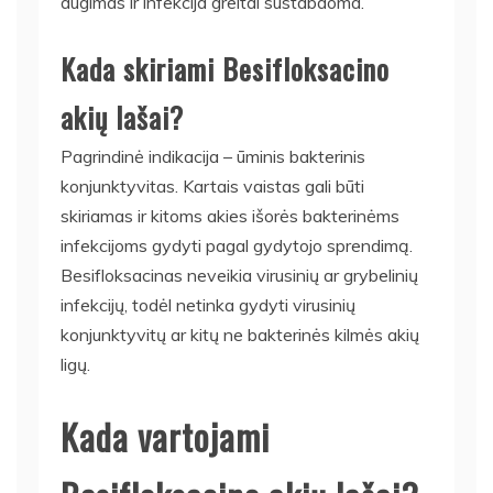
augimas ir infekcija greitai sustabdoma.
Kada skiriami Besifloksacino
akių lašai?
Pagrindinė indikacija – ūminis bakterinis
konjunktyvitas. Kartais vaistas gali būti
skiriamas ir kitoms akies išorės bakterinėms
infekcijoms gydyti pagal gydytojo sprendimą.
Besifloksacinas neveikia virusinių ar grybelinių
infekcijų, todėl netinka gydyti virusinių
konjunktyvitų ar kitų ne bakterinės kilmės akių
ligų.
Kada vartojami