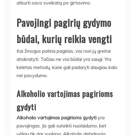
atkurti savo sveikatą po girtavimo.
Pavojingi pagirių gydymo
būdai, kurių reikia vengti
Kai žmogus patiria pagirias, visi nori jų greitai
atsikratyti. Tačiau ne visi būdai yra saugi. Yra
keletas metodų, kurie gali padaryti daugiau kalo
nei pavydumo.
Alkoholio vartojimas pagirioms
gydyti
Alkoholio vartojimas pagirioms gydyti
yra
pavojingas. Jis gali suteikti nuolaidumo, bet
vėliau tik dar sunkina. Alkoholis dehidruoja,