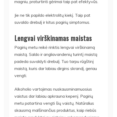
magniu, praturtinti gėrimai taip pat efektyvūs.
Jie ne tik papildo elektrolitų kiekį. Taip pat
suvaldo drebulį ir kitus pagirių simptomus.
Lengvai virškinamas maistas
Pagirių metu reikė rinktis lengvai virškinamą
maistą. Saldo ir angliavandenių turintį maistą
padeda suvaldyti drebulį. Tuo tarpu rūgštinį
maistą, kuris dar labiau dirgins skrandį, geriau
vengti.
Alkoholio vartojimas nuskausminamuosius
vaistus dar labiau apkrauna kepenį. Pagirių
metu patartina vengti šių vaistų. Natūralius
skausmą malšinančius produktus, kaip riebūs