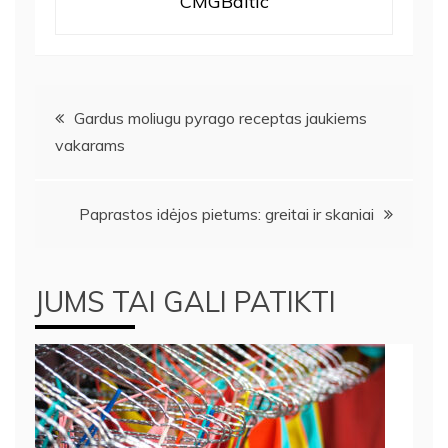
CMGBaltic
Navigacija
Gardus moliugu pyrago receptas jaukiems
vakarams
tarp
įrašų
Paprastos idėjos pietums: greitai ir skaniai
JUMS TAI GALI PATIKTI