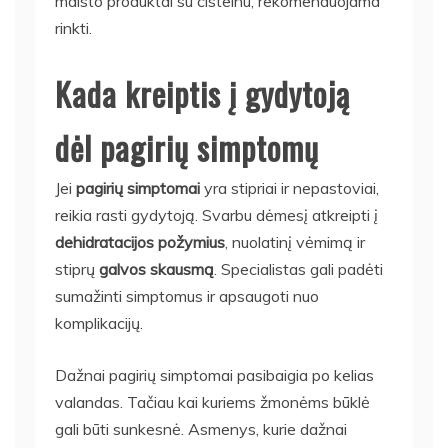
maisto produktai su cisteinu, rekomenduojama
rinkti.
Kada kreiptis į gydytoją
dėl pagirių simptomų
Jei
pagirių simptomai
yra stipriai ir nepastoviai,
reikia rasti gydytoją. Svarbu dėmesį atkreipti į
dehidratacijos požymius
, nuolatinį vėmimą ir
stiprų
galvos skausmą
. Specialistas gali padėti
sumažinti simptomus ir apsaugoti nuo
komplikacijų.
Dažnai pagirių simptomai pasibaigia po kelias
valandas. Tačiau kai kuriems žmonėms būklė
gali būti sunkesnė. Asmenys, kurie dažnai