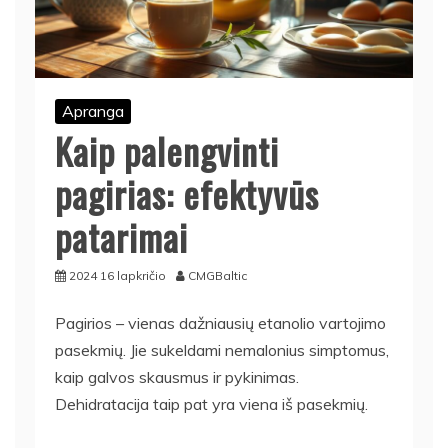
Apranga
Kaip palengvinti
pagirias: efektyvūs
patarimai
2024 16 lapkričio
CMGBaltic
Pagirios – vienas dažniausių etanolio vartojimo
pasekmių. Jie sukeldami nemalonius simptomus,
kaip galvos skausmus ir pykinimas.
Dehidratacija taip pat yra viena iš pasekmių.