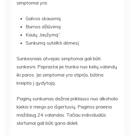
simptomai yra:
Galvos skausmą
Burnos džiūvimą
Kaulų „laužymą”
Sunkumą sutelkti dėmesį
Sunkesniais atvejais simptomai gali būti
sunkesni. Paprastai jie trunka nuo kelių valandų
iki paros. Jei simptomai yra stiprūs, būtina
kreiptis į gydytoją.
Pagirių sunkumas dažnai priklauso nuo alkoholio
kiekio ir miego po išgertuvių. Pagirios praeina
maždaug 24 valandas. Tačiau individualūs
skirtumai gali būti gana dideli.