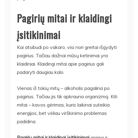
Pagirių mitai ir klaidingi
įsitikinimai
Kai atsibudi po vakaro, visi nori greitai išgydyti
pagirius. Tačiau dažnai mūsų ketinimai yra
klaidiniai. Klaidingi mitai apie pagirius gali
padaryti daugiau kalo.
Vienas iš tokių mitų – alkoholis pagalina po
pagirius. Tačiau jis tik apkrauna organizmą. Kiti
mitai – kavos gėrimas, kuris laikinai suteikia
energijos, bet vėliau virškinimo problemas
padidina.
Pagirių mitai ir klaidingi įsitikinimai
apima ir