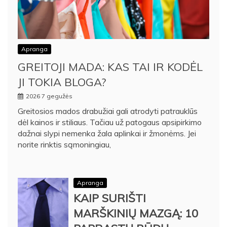
Apranga
GREITOJI MADA: KAS TAI IR KODĖL
JI TOKIA BLOGA?
2026 7 gegužės
Greitosios mados drabužiai gali atrodyti patrauklūs
dėl kainos ir stiliaus. Tačiau už patogaus apsipirkimo
dažnai slypi nemenka žala aplinkai ir žmonėms. Jei
norite rinktis sąmoningiau,
Apranga
KAIP SURIŠTI
MARŠKINIŲ MAZGĄ: 10