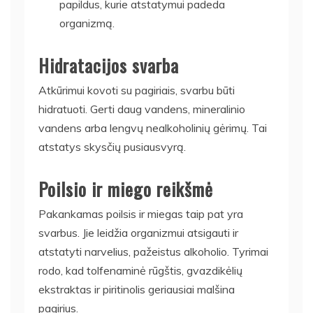
papildus, kurie atstatymui padeda
organizmą.
Hidratacijos svarba
Atkūrimui kovoti su pagiriais, svarbu būti
hidratuoti. Gerti daug vandens, mineralinio
vandens arba lengvų nealkoholinių gėrimų. Tai
atstatys skysčių pusiausvyrą.
Poilsio ir miego reikšmė
Pakankamas poilsis ir miegas taip pat yra
svarbus. Jie leidžia organizmui atsigauti ir
atstatyti narvelius, pažeistus alkoholio. Tyrimai
rodo, kad tolfenaminė rūgštis, gvazdikėlių
ekstraktas ir piritinolis geriausiai malšina
pagirius.