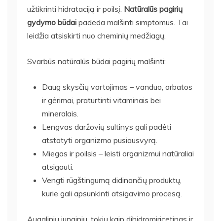
užtikrinti hidrataciją ir poilsį.
Natūralūs pagirių
gydymo būdai
padeda malšinti simptomus. Tai
leidžia atsiskirti nuo cheminių medžiagų.
Svarbūs natūralūs būdai pagirių malšinti:
Daug skysčių vartojimas – vanduo, arbatos
ir gėrimai, praturtinti vitaminais bei
mineralais.
Lengvas daržovių sultinys gali padėti
atstatyti organizmo pusiausvyrą.
Miegas ir poilsis – leisti organizmui natūraliai
atsigauti.
Vengti rūgštingumą didinančių produktų,
kurie gali apsunkinti atsigavimo procesą.
Augalinių junginių, tokių kaip dihidromiricetinas ir