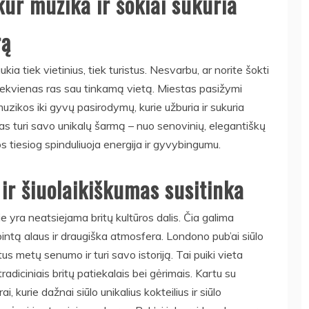
kur muzika ir šokiai sukuria
rą
ia tiek vietinius, tiek turistus. Nesvarbu, ar norite šokti
 kiekvienas ras sau tinkamą vietą. Miestas pasižymi
muzikos iki gyvų pasirodymų, kurie užburia ir sukuria
 turi savo unikalų šarmą – nuo senovinių, elegantiškų
rios tiesiog spinduliuoja energija ir gyvybingumu.
a ir šiuolaikiškumas susitinka
e yra neatsiejama britų kultūros dalis. Čia galima
pintą alaus ir draugiška atmosfera. Londono pub’ai siūlo
mtus metų senumo ir turi savo istoriją. Tai puiki vieta
adiciniais britų patiekalais bei gėrimais. Kartu su
i, kurie dažnai siūlo unikalius kokteilius ir siūlo