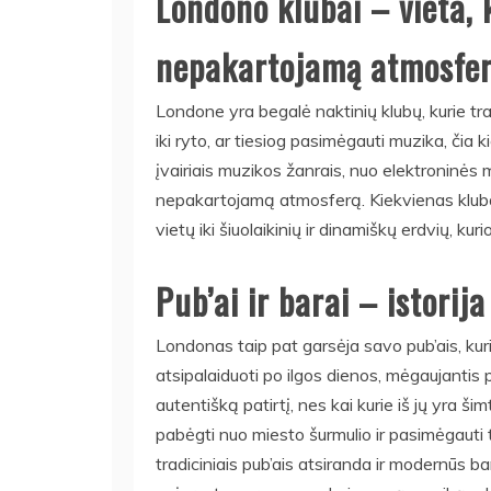
Londono klubai – vieta, 
nepakartojamą atmosfe
Londone yra begalė naktinių klubų, kurie trauk
iki ryto, ar tiesiog pasimėgauti muzika, čia
įvairiais muzikos žanrais, nuo elektroninės 
nepakartojamą atmosferą. Kiekvienas klubas
vietų iki šiuolaikinių ir dinamiškų erdvių, ku
Pub’ai ir barai – istorij
Londonas taip pat garsėja savo pub’ais, kuri
atsipalaiduoti po ilgos dienos, mėgaujantis 
autentišką patirtį, nes kai kurie iš jų yra ši
pabėgti nuo miesto šurmulio ir pasimėgauti tr
tradiciniais pub’ais atsiranda ir modernūs bara