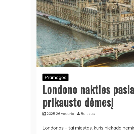
Pramogos
Londono nakties pasla
prikausto dėmesį
2025 26 vasario
Balticas
Londonas – tai miestas, kuris niekada nemi