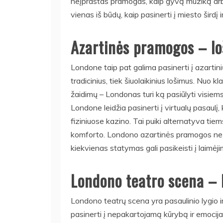
neįprastas pramogas, kaip gyvą muziką arba 
vienas iš būdų, kaip pasinerti į miesto širdį ir
Azartinės pramogos – lo
Londone taip pat galima pasinerti į azartini
tradicinius, tiek šiuolaikinius lošimus. Nuo kl
žaidimų – Londonas turi ką pasiūlyti visie
Londone leidžia pasinerti į virtualų pasaulį, k
fiziniuose kazino. Tai puiki alternatyva tiem
komforto. Londono azartinės pramogos ne tik
kiekvienas statymas gali pasikeisti į laimėj
Londono teatro scena – 
Londono teatrų scena yra pasaulinio lygio ir 
pasinerti į nepakartojamą kūrybą ir emocij