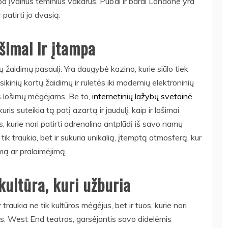
įvairius teminius vakarus. Pub’ai ir barai Londone yra
 patirti jo dvasią.
šimai ir įtampa
ų žaidimų pasaulį. Yra daugybė kazino, kurie siūlo tiek
asikinių kortų žaidimų ir ruletės iki modernių elektroninių
ms lošimų mėgėjams. Be to,
internetinių lažybų svetainė
uris suteikia tą patį azartą ir jaudulį, kaip ir lošimai
s, kurie nori patirti adrenalino antplūdį iš savo namų
 traukia, bet ir sukuria unikalią, įtemptą atmosferą, kur
imą ar pralaimėjimą.
kultūra, kuri užburia
traukia ne tik kultūros mėgėjus, bet ir tuos, kurie nori
as. West End teatras, garsėjantis savo didelėmis