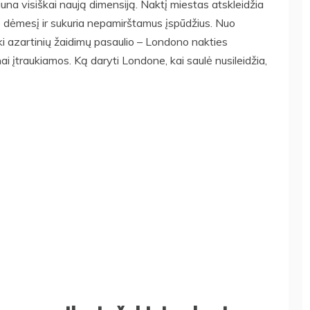
na visiškai naują dimensiją. Naktį miestas atskleidžia
o dėmesį ir sukuria nepamirštamus įspūdžius. Nuo
 iki azartinių žaidimų pasaulio – Londono nakties
inai įtraukiamos. Ką daryti Londone, kai saulė nusileidžia,