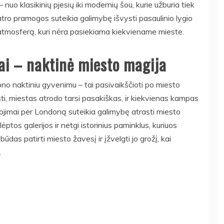
 nuo klasikinių pjesių iki modernių šou, kurie užburia tiek
tro pramogos suteikia galimybę išvysti pasaulinio lygio
ę atmosferą, kuri nėra pasiekiama kiekviename mieste.
ai – naktinė miesto magija
no naktiniu gyvenimu – tai pasivaikščioti po miesto
i, miestas atrodo tarsi pasakiškas, ir kiekvienas kampas
iojimai per Londoną suteikia galimybę atrasti miesto
ptos galerijos ir netgi istorinius paminklus, kuriuos
ūdas patirti miesto žavesį ir įžvelgti jo grožį, kai
.