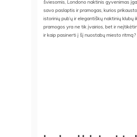
šviesomis, Londono naktinis gyvenimas įgau
savo paslaptis ir pramogas, kurios prikaust
istorinių pub’ų ir elegantiškų naktinių klubų
pramogos yra ne tik įvairios, bet ir neįtikėt
ir kaip pasinerti į šį nuostabų miesto ritmą?