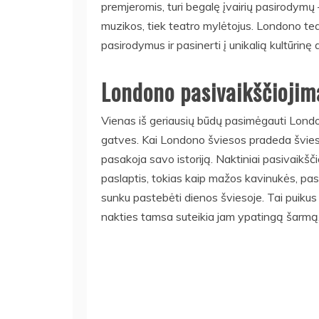
premjeromis, turi begalę įvairių pasirodymų –
muzikos, tiek teatro mylėtojus. Londono tea
pasirodymus ir pasinerti į unikalią kultūrin
Londono pasivaikščiojim
Vienas iš geriausių būdų pasimėgauti Londo
gatves. Kai Londono šviesos pradeda šviest
pasakoja savo istoriją. Naktiniai pasivaikšč
paslaptis, tokias kaip mažos kavinukės, paslė
sunku pastebėti dienos šviesoje. Tai puikus b
nakties tamsa suteikia jam ypatingą šarmą