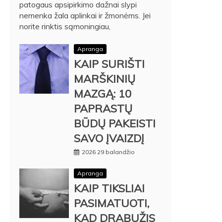
patogaus apsipirkimo dažnai slypi
nemenka žala aplinkai ir žmonėms. Jei
norite rinktis sąmoningiau,
Apranga
KAIP SURIŠTI
MARŠKINIŲ
MAZGĄ: 10
PAPRASTŲ
BŪDŲ PAKEISTI
SAVO ĮVAIZDĮ
2026 29 balandžio
Apranga
KAIP TIKSLIAI
PASIMATUOTI,
KAD DRABUŽIS