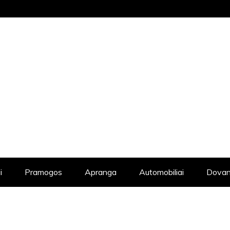
STRAIPSNIŲ KATALOGAS, KADANGI KIE
i
Pramogos
Apranga
Automobiliai
Dovan