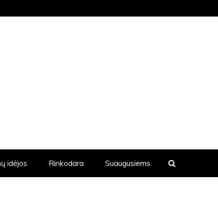
KVIENĄ DIENĄ YRA SKELBIAMOS
ų idėjos
Rinkodara
Suaugusiems