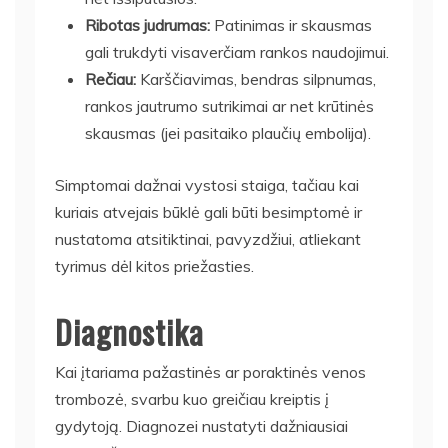
Ribotas judrumas:
Patinimas ir skausmas
gali trukdyti visaverčiam rankos naudojimui.
Rečiau:
Karščiavimas, bendras silpnumas,
rankos jautrumo sutrikimai ar net krūtinės
skausmas (jei pasitaiko plaučių embolija).
Simptomai dažnai vystosi staiga, tačiau kai
kuriais atvejais būklė gali būti besimptomė ir
nustatoma atsitiktinai, pavyzdžiui, atliekant
tyrimus dėl kitos priežasties.
Diagnostika
Kai įtariama pažastinės ar poraktinės venos
trombozė, svarbu kuo greičiau kreiptis į
gydytoją. Diagnozei nustatyti dažniausiai