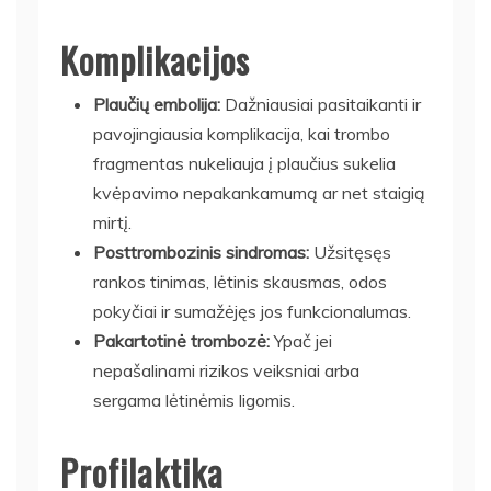
Komplikacijos
Plaučių embolija:
Dažniausiai pasitaikanti ir
pavojingiausia komplikacija, kai trombo
fragmentas nukeliauja į plaučius sukelia
kvėpavimo nepakankamumą ar net staigią
mirtį.
Posttrombozinis sindromas:
Užsitęsęs
rankos tinimas, lėtinis skausmas, odos
pokyčiai ir sumažėjęs jos funkcionalumas.
Pakartotinė trombozė:
Ypač jei
nepašalinami rizikos veiksniai arba
sergama lėtinėmis ligomis.
Profilaktika