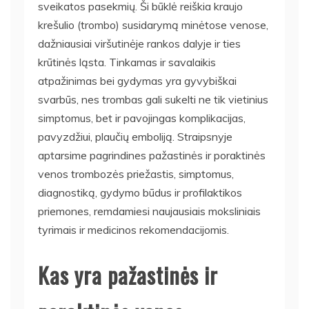
sveikatos pasekmių. Ši būklė reiškia kraujo
krešulio (trombo) susidarymą minėtose venose,
dažniausiai viršutinėje rankos dalyje ir ties
krūtinės ląsta. Tinkamas ir savalaikis
atpažinimas bei gydymas yra gyvybiškai
svarbūs, nes trombas gali sukelti ne tik vietinius
simptomus, bet ir pavojingas komplikacijas,
pavyzdžiui, plaučių emboliją. Straipsnyje
aptarsime pagrindines pažastinės ir poraktinės
venos trombozės priežastis, simptomus,
diagnostiką, gydymo būdus ir profilaktikos
priemones, remdamiesi naujausiais moksliniais
tyrimais ir medicinos rekomendacijomis.
Kas yra pažastinės ir