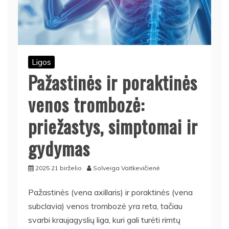
Ligos
Pažastinės ir poraktinės
venos trombozė:
priežastys, simptomai ir
gydymas
2025 21 birželio
Solveiga Vaitkevičienė
Pažastinės (vena axillaris) ir poraktinės (vena
subclavia) venos trombozė yra reta, tačiau
svarbi kraujagyslių liga, kuri gali turėti rimtų