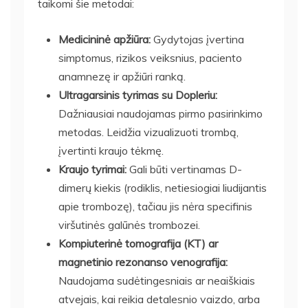
taikomi šie metodai:
Medicininė apžiūra:
Gydytojas įvertina
simptomus, rizikos veiksnius, paciento
anamnezę ir apžiūri ranką.
Ultragarsinis tyrimas su Dopleriu:
Dažniausiai naudojamas pirmo pasirinkimo
metodas. Leidžia vizualizuoti trombą,
įvertinti kraujo tėkmę.
Kraujo tyrimai:
Gali būti vertinamas D-
dimerų kiekis (rodiklis, netiesiogiai liudijantis
apie trombozę), tačiau jis nėra specifinis
viršutinės galūnės trombozei.
Kompiuterinė tomografija (KT) ar
magnetinio rezonanso venografija:
Naudojama sudėtingesniais ar neaiškiais
atvejais, kai reikia detalesnio vaizdo, arba