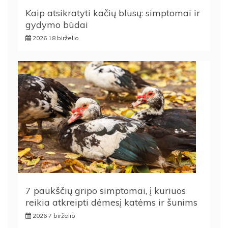
Kaip atsikratyti kačių blusų: simptomai ir
gydymo būdai
2026 18 birželio
7 paukščių gripo simptomai, į kuriuos
reikia atkreipti dėmesį katėms ir šunims
2026 7 birželio