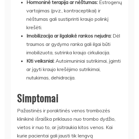
Hormoninė terapija ar nėštumas:
Estrogenų
vartojimas (pvz., kontraceptikai) ir
nėštumas gali sustiprinti kraujo polinkį
krešėti.
Imobilizacija ar ilgalaikė rankos nejudra:
Dėl
traumos ar gydymo ranka gali ilgai būti
imobilizuota, sutrinka kraujo cirkuliacija.
Kiti veiksniai:
Autoimuniniai sutrikimai, įgimti
ar įgyti kraujo krešėjimo sutrikimai,
nutukimas, dehidracija.
Simptomai
Pažastinės ir poraktinės venos trombozės
klinikinė išraiška priklauso nuo trombo dydžio,
vietos ir nuo to, ar įsitraukia kitos venos. Kai
kurie pacientai gali jausti tik lengvą