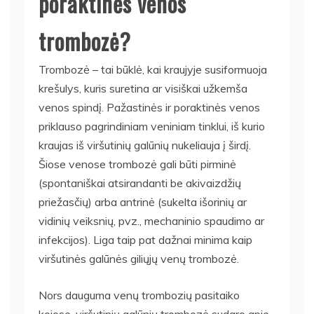
poraktinės venos
trombozė?
Trombozė – tai būklė, kai kraujyje susiformuoja
krešulys, kuris suretina ar visiškai užkemša
venos spindį. Pažastinės ir poraktinės venos
priklauso pagrindiniam veniniam tinklui, iš kurio
kraujas iš viršutinių galūnių nukeliauja į širdį.
Šiose venose trombozė gali būti pirminė
(spontaniškai atsirandanti be akivaizdžių
priežasčių) arba antrinė (sukelta išorinių ar
vidinių veiksnių, pvz., mechaninio spaudimo ar
infekcijos). Liga taip pat dažnai minima kaip
viršutinės galūnės giliųjų venų trombozė.
Nors dauguma venų trombozių pasitaiko
kojose, viršutinių galūnių trombozė sudaro apie