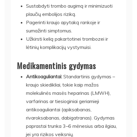
Sustabdyti trombo augimą ir minimizuoti
plaučių embolijos riziką.
Pagerinti kraujo apytaką rankoje ir
sumažinti simptomus.
Užkirsti kelią pakartotinei trombozei ir
lėtinių komplikacijų vystymuisi.
Medikamentinis gydymas
Antikoaguliantai:
Standartinis gydymas –
kraujo skiedikliai, tokie kaip mažos
molekulinės masės heparinas (LMWH),
varfarinas ar tiesioginiai geriamieji
antikoaguliantai (apiksabanas,
rivaroksabanas, dabigatranas). Gydymas
paprastai trunka 3–6 mėnesius arba ilgiau,
jei yra rizikos veiksnių.