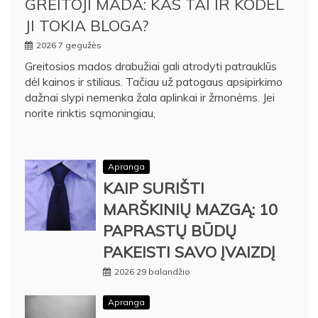
GREITOJI MADA: KAS TAI IR KODĖL
JI TOKIA BLOGA?
2026 7 gegužės
Greitosios mados drabužiai gali atrodyti patrauklūs
dėl kainos ir stiliaus. Tačiau už patogaus apsipirkimo
dažnai slypi nemenka žala aplinkai ir žmonėms. Jei
norite rinktis sąmoningiau,
Apranga
KAIP SURIŠTI
MARŠKINIŲ MAZGĄ: 10
PAPRASTŲ BŪDŲ
PAKEISTI SAVO ĮVAIZDĮ
2026 29 balandžio
Apranga