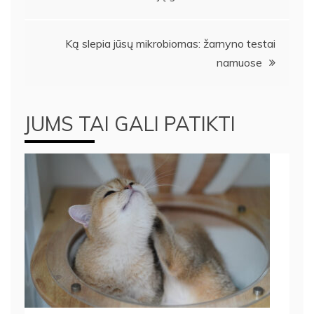
tarp
Ką slepia jūsų mikrobiomas: žarnyno testai
įrašų
namuose
JUMS TAI GALI PATIKTI