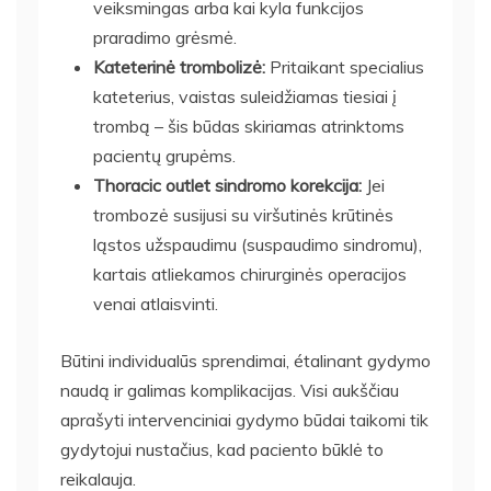
veiksmingas arba kai kyla funkcijos
praradimo grėsmė.
Kateterinė trombolizė:
Pritaikant specialius
kateterius, vaistas suleidžiamas tiesiai į
trombą – šis būdas skiriamas atrinktoms
pacientų grupėms.
Thoracic outlet sindromo korekcija:
Jei
trombozė susijusi su viršutinės krūtinės
ląstos užspaudimu (suspaudimo sindromu),
kartais atliekamos chirurginės operacijos
venai atlaisvinti.
Būtini individualūs sprendimai, étalinant gydymo
naudą ir galimas komplikacijas. Visi aukščiau
aprašyti intervenciniai gydymo būdai taikomi tik
gydytojui nustačius, kad paciento būklė to
reikalauja.