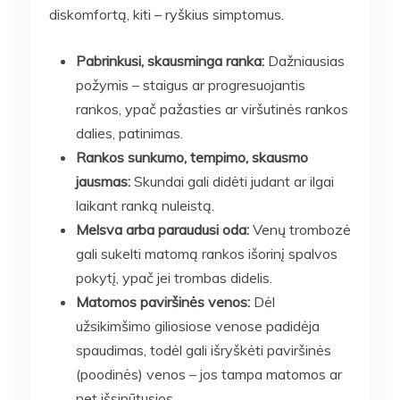
diskomfortą, kiti – ryškius simptomus.
Pabrinkusi, skausminga ranka:
Dažniausias
požymis – staigus ar progresuojantis
rankos, ypač pažasties ar viršutinės rankos
dalies, patinimas.
Rankos sunkumo, tempimo, skausmo
jausmas:
Skundai gali didėti judant ar ilgai
laikant ranką nuleistą.
Melsva arba paraudusi oda:
Venų trombozė
gali sukelti matomą rankos išorinį spalvos
pokytį, ypač jei trombas didelis.
Matomos paviršinės venos:
Dėl
užsikimšimo giliosiose venose padidėja
spaudimas, todėl gali išryškėti paviršinės
(poodinės) venos – jos tampa matomos ar
net išsipūtusios.