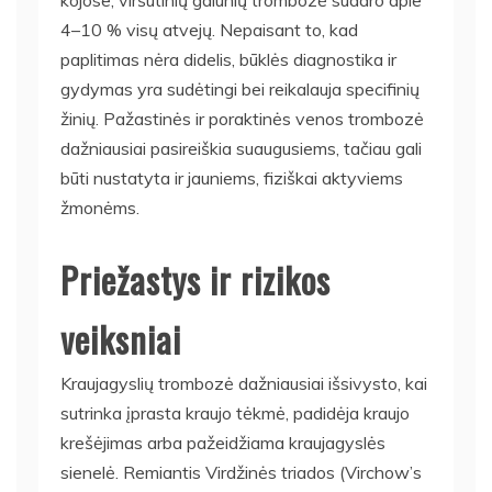
4–10 % visų atvejų. Nepaisant to, kad
paplitimas nėra didelis, būklės diagnostika ir
gydymas yra sudėtingi bei reikalauja specifinių
žinių. Pažastinės ir poraktinės venos trombozė
dažniausiai pasireiškia suaugusiems, tačiau gali
būti nustatyta ir jauniems, fiziškai aktyviems
žmonėms.
Priežastys ir rizikos
veiksniai
Kraujagyslių trombozė dažniausiai išsivysto, kai
sutrinka įprasta kraujo tėkmė, padidėja kraujo
krešėjimas arba pažeidžiama kraujagyslės
sienelė. Remiantis Virdžinės triados (Virchow’s