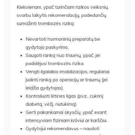
Kiekvienam, ypač turinčiam rizikos veiksnių,
svarbu laikytis rekomendacijų, padedančių
sumažinti trombozės riziką:
Nevartoti hormoninių preparatų be
gydytojo paskyrimo.
Saugoti ranką nuo traumų, ypač, jei
padidėjusi trombozės rizika.
Vengti ilgalaikio imobilizacijos, reguliariai
judinti ranką po operacijų ar traumų (jei
leidžia gydytojas).
Kontroliuoti lėtines ligas (pvz., cukrinį
diabetą, vėžį, nutukimą).
Gerti pakankamai skysčių, ypač esant
intensyviam fiziniam krūviui ar karščiui.
Gydytojui rekomendavus – naudoti