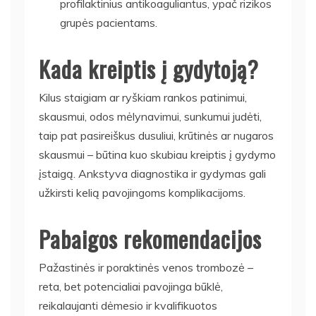
profilaktinius antikoaguliantus, ypač rizikos
grupės pacientams.
Kada kreiptis į gydytoją?
Kilus staigiam ar ryškiam rankos patinimui,
skausmui, odos mėlynavimui, sunkumui judėti,
taip pat pasireiškus dusuliui, krūtinės ar nugaros
skausmui – būtina kuo skubiau kreiptis į gydymo
įstaigą. Ankstyva diagnostika ir gydymas gali
užkirsti kelią pavojingoms komplikacijoms.
Pabaigos rekomendacijos
Pažastinės ir poraktinės venos trombozė –
reta, bet potencialiai pavojinga būklė,
reikalaujanti dėmesio ir kvalifikuotos