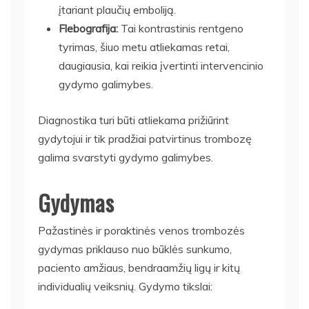
įtariant plaučių emboliją.
Flebografija:
Tai kontrastinis rentgeno
tyrimas, šiuo metu atliekamas retai,
daugiausia, kai reikia įvertinti intervencinio
gydymo galimybes.
Diagnostika turi būti atliekama prižiūrint
gydytojui ir tik pradžiai patvirtinus trombozę
galima svarstyti gydymo galimybes.
Gydymas
Pažastinės ir poraktinės venos trombozės
gydymas priklauso nuo būklės sunkumo,
paciento amžiaus, bendraamžių ligų ir kitų
individualių veiksnių. Gydymo tikslai: