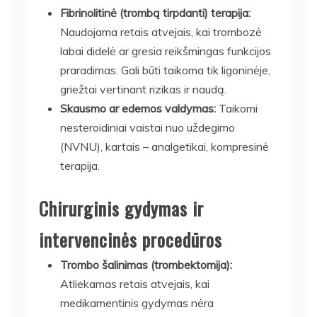
Fibrinolitinė (trombą tirpdanti) terapija:
Naudojama retais atvejais, kai trombozė
labai didelė ar gresia reikšmingas funkcijos
praradimas. Gali būti taikoma tik ligoninėje,
griežtai vertinant rizikas ir naudą.
Skausmo ar edemos valdymas:
Taikomi
nesteroidiniai vaistai nuo uždegimo
(NVNU), kartais – analgetikai, kompresinė
terapija.
Chirurginis gydymas ir
intervencinės procedūros
Trombo šalinimas (trombektomija):
Atliekamas retais atvejais, kai
medikamentinis gydymas nėra