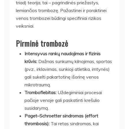
triad) teorija, tai – pagrindinės priežastys,
lemiančios trombozę. Pažastinei ir poraktinei
venos trombozei būdingi specifiniai rizikos
veiksniai.
Pirminė trombozė
Intensyvus rankų naudojimas ir fizinis
krūvis:
Dažnas sunkumų kilnojimas, sportas
(pvz., irklavimas, sunkioji atletika, imtynės)
gali sukelti pakartotinę išorinę venos
mikrotraumą.
Tromboflebitas:
Uždegiminiai procesai
pačioje venoje gali paskatinti krešulio
susidarymą.
Paget–Schroetter sindromas (effort
thrombosis):
Tai retas sindromas, kai