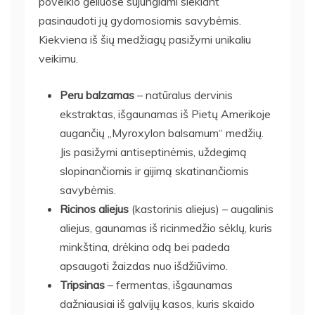
poveikio geliuose sujungiami siekiant
pasinaudoti jų gydomosiomis savybėmis.
Kiekviena iš šių medžiagų pasižymi unikaliu
veikimu.
Peru balzamas
– natūralus dervinis
ekstraktas, išgaunamas iš Pietų Amerikoje
augančių „Myroxylon balsamum“ medžių.
Jis pasižymi antiseptinėmis, uždegimą
slopinančiomis ir gijimą skatinančiomis
savybėmis.
Ricinos aliejus
(kastorinis aliejus) – augalinis
aliejus, gaunamas iš ricinmedžio sėklų, kuris
minkština, drėkina odą bei padeda
apsaugoti žaizdas nuo išdžiūvimo.
Tripsinas
– fermentas, išgaunamas
dažniausiai iš galvijų kasos, kuris skaido