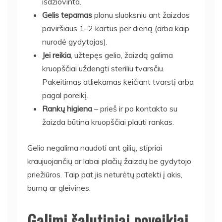
išdžiovinta.
Gelis tepamas
plonu sluoksniu ant žaizdos
paviršiaus 1–2 kartus per dieną (arba kaip
nurodė gydytojas).
Jei reikia
, užtepęs gelio, žaizdą galima
kruopščiai uždengti steriliu tvarsčiu.
Pakeitimas atliekamas keičiant tvarstį arba
pagal poreikį.
Rankų higiena
– prieš ir po kontakto su
žaizda būtina kruopščiai plauti rankas.
Gelio negalima naudoti ant gilių, stipriai
kraujuojančių ar labai plačių žaizdų be gydytojo
priežiūros. Taip pat jis neturėtų patekti į akis,
burną ar gleivines.
Galimi šalutiniai poveikiai