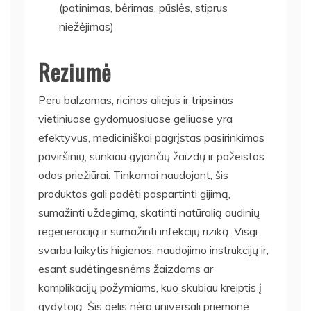
(patinimas, bėrimas, pūslės, stiprus
niežėjimas)
Reziumė
Peru balzamas, ricinos aliejus ir tripsinas
vietiniuose gydomuosiuose geliuose yra
efektyvus, mediciniškai pagrįstas pasirinkimas
paviršinių, sunkiau gyjančių žaizdų ir pažeistos
odos priežiūrai. Tinkamai naudojant, šis
produktas gali padėti paspartinti gijimą,
sumažinti uždegimą, skatinti natūralią audinių
regeneraciją ir sumažinti infekcijų riziką. Visgi
svarbu laikytis higienos, naudojimo instrukcijų ir,
esant sudėtingesnėms žaizdoms ar
komplikacijų požymiams, kuo skubiau kreiptis į
gydytoją. Šis gelis nėra universali priemonė