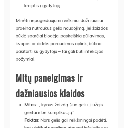
kreiptis į gydytoją.
Minėti nepageidaujami reiškiniai dažniausiai
praeina nutraukus gelio naudojimą. Jei žaizdos
būklė sparčiai blogėja, pasireiškia pūliavimas,
kvapas ar didelis paraudimas aplink, būtina
pasitarti su gydytoju – tai gali būti infekcijos
požymiai.
Mitų paneigimas ir
dažniausios klaidos
Mitas:
„Įtrynus žaizdą šiuo geliu, ji užgis
greitai ir be komplikacijų.“
Faktas:
Nors gelis gali reikšmingai padėti,
bet visiškai negalima atmesti infekcijos ar