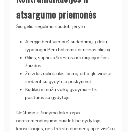
atsargumo priemonės
Šio gelio negalima naudoti, jei yra:
Alergija bent vienai iš sudedamųjų dalių
(ypatingai Peru balzamui ar ricinos aliejui)
Gilios, stipriai užkrėstos ar kraujuojančios
žaizdos
Žaizdos aplink akis, burną arba gleivinėse
(nebent su gydytojo paskyrimu)
Kūdikių ir mažų vaikų gydymui – tik
pasitarus su gydytoju
Nėštumo ir žindymo laikotarpiu
nerekomenduojama naudoti be gydytojo
konsultacijos, nes trūksta duomenų apie visišką