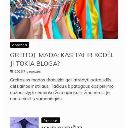
Apranga
GREITOJI MADA: KAS TAI IR KODĖL
JI TOKIA BLOGA?
2026 7 gegužės
Greitosios mados drabužiai gali atrodyti patrauklūs
dėl kainos ir stiliaus. Tačiau už patogaus apsipirkimo
dažnai slypi nemenka žala aplinkai ir žmonėms. Jei
norite rinktis sąmoningiau,
Apranga