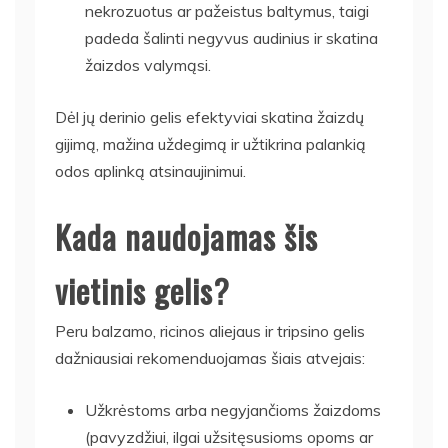
nekrozuotus ar pažeistus baltymus, taigi
padeda šalinti negyvus audinius ir skatina
žaizdos valymąsi.
Dėl jų derinio gelis efektyviai skatina žaizdų
gijimą, mažina uždegimą ir užtikrina palankią
odos aplinką atsinaujinimui.
Kada naudojamas šis
vietinis gelis?
Peru balzamo, ricinos aliejaus ir tripsino gelis
dažniausiai rekomenduojamas šiais atvejais:
Užkrėstoms arba negyjančioms žaizdoms
(pavyzdžiui, ilgai užsitęsusioms opoms ar