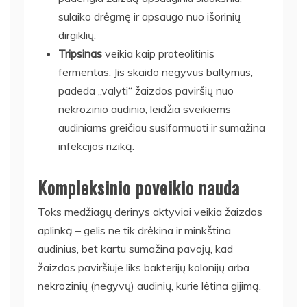
sulaiko drėgmę ir apsaugo nuo išorinių
dirgiklių.
Tripsinas
veikia kaip proteolitinis
fermentas. Jis skaido negyvus baltymus,
padeda „valyti“ žaizdos paviršių nuo
nekrozinio audinio, leidžia sveikiems
audiniams greičiau susiformuoti ir sumažina
infekcijos riziką.
Kompleksinio poveikio nauda
Toks medžiagų derinys aktyviai veikia žaizdos
aplinką – gelis ne tik drėkina ir minkština
audinius, bet kartu sumažina pavojų, kad
žaizdos paviršiuje liks bakterijų kolonijų arba
nekrozinių (negyvų) audinių, kurie lėtina gijimą.