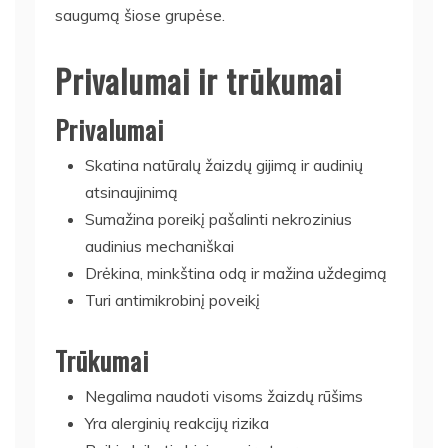
saugumą šiose grupėse.
Privalumai ir trūkumai
Privalumai
Skatina natūralų žaizdų gijimą ir audinių
atsinaujinimą
Sumažina poreikį pašalinti nekrozinius
audinius mechaniškai
Drėkina, minkština odą ir mažina uždegimą
Turi antimikrobinį poveikį
Trūkumai
Negalima naudoti visoms žaizdų rūšims
Yra alerginių reakcijų rizika