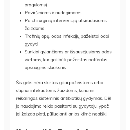
praguloms)
Paviršiniams ir nudegimams
Po chirurginių intervencijų atsiradusioms
žaizdoms
Trofinių opų, odos infekcijų pažeistai odai
gydyti
Sunkiai gyjančioms ar išsausėjusioms odos
vietoms, kur gali būti pažeistas natūralus
apsauginis sluoksnis
Šis gelis nėra skirtas giliai pažeistoms arba
stipriai infekuotoms žaizdoms, kurioms
reikalingas sisteminis antibiotikų gydymas. Dėl
jo naudojimo reikia pasitarti su gydytoju, ypač
jei žaizda plati, pūliuojanti ar jos kilmė neaiški.