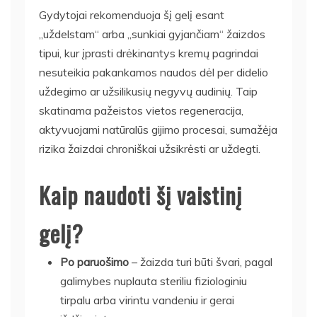
Gydytojai rekomenduoja šį gelį esant
„uždelstam“ arba „sunkiai gyjančiam“ žaizdos
tipui, kur įprasti drėkinantys kremų pagrindai
nesuteikia pakankamos naudos dėl per didelio
uždegimo ar užsilikusių negyvų audinių. Taip
skatinama pažeistos vietos regeneracija,
aktyvuojami natūralūs gijimo procesai, sumažėja
rizika žaizdai chroniškai užsikrėsti ar uždegti.
Kaip naudoti šį vaistinį
gelį?
Po paruošimo
– žaizda turi būti švari, pagal
galimybes nuplauta steriliu fiziologiniu
tirpalu arba virintu vandeniu ir gerai