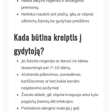
Reikia laikytis higienos ir atsargumo
priemonių
Netinka naudoti ant plačių, gilių ar stipriai
užkrėstų žaizdų be gydytojo priežiūros
Kada būtina kreiptis į
gydytoją?
Jei žaizda negerėja ar darosi vis labiau
skausminga per 7–10 dienų
Atsiranda pūliavimas, paraudimas,
karščiavimas ar bet kokie bendro
negalavimo požymiai
Žaizda didelė, gili, stipriai kraujuoja arba kyla
pagrįstų įtarimų dėl infekcijos
Pastebima alerginė reakcija į gelį