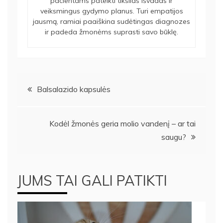
pacientams pateikti tikslias išvadas ir
veiksmingus gydymo planus. Turi empatijos
jausmą, ramiai paaiškina sudėtingas diagnozes
ir padeda žmonėms suprasti savo būklę.
Navigacija
Balsalazido kapsulės
tarp
Kodėl žmonės geria molio vandenį – ar tai
įrašų
saugu?
JUMS TAI GALI PATIKTI