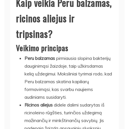
Kaip veikia Peru balzamas,
ricinos aliejus ir
tripsinas?
Veikimo principas
Peru balzamas
pirmiausia slopina bakterijų
dauginimąsi žaizdoje, taip užkirsdamas
kelią uždegimui. Moksliniai tyrimai rodo, kad
Peru balzamas skatina kapiliarų
formavimąsi, kas svarbu naujiems
audiniams susidaryti.
Ricinos aliejus
didele dalimi sudarytas iš
ricinoleino rūgšties, turinčios uždegimą
mažinančių ir minkštinančių savybių. Jis
padengia žaizdą apsauginiu sluoksniu,