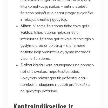
kitų komplikacijų rizikos – būtina stebėti
žaizdos pokyčius, o esant progresuojančiai
infekcijai, kreiptis į gydytoją.
Mitas:
„Visoms žaizdoms tinka toks gelis.“
Faktas:
Gilios, stipriai nekrozinės ar
infekuotos žaizdos gali reikalauti chirurginio
gydymo arba antibiotikų – ši priemonė
netinka kaip vienintelis gydymo metodas
visoms žaizdoms.
Dažna klaida:
Gelis naudojamas be poreikio,
net ant sveikos, nepažeistos odos.
Gydymas reikalingas tik pažeistai odai –
nerekomenduojama naudoti profilaktiškai
be gydytojo patarimo.
Kontraindikacijos ir