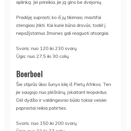
aplinką. Jei prireikia, jie ją gins be dvejonių.
Pradėję suprasti, ko iš jų tikimasi, mastifai
stengiasi įtikti. Kai kurie būna drovūs, todėl į
nepažįstamus žmones gali reaguoti atsargiai.
Svoris: nuo 120 iki 230 svarų
Ūgis: nuo 27,5 iki 30 colių
Boerboel
Šie stiprūs ūkio šunys kilę iš Pietų Afrikos. Ten
jie saugojo nuo plėšrūnų, įskaitant leopardus.
Dėl dydžio ir valdingesnio būdo tokiai veislei
paprastai reikia patirties.
Svoris: nuo 150 iki 200 svarų
Ūgis: nuo 22 iki 27 colių