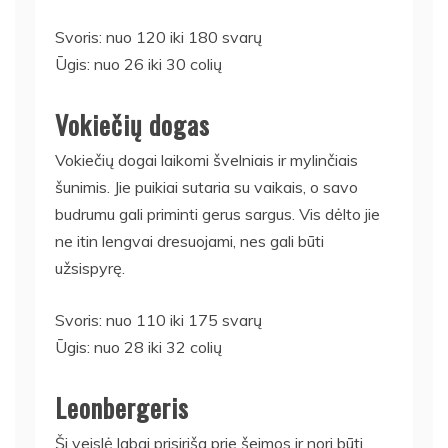
Svoris: nuo 120 iki 180 svarų
Ūgis: nuo 26 iki 30 colių
Vokiečių dogas
Vokiečių dogai laikomi švelniais ir mylinčiais
šunimis. Jie puikiai sutaria su vaikais, o savo
budrumu gali priminti gerus sargus. Vis dėlto jie
ne itin lengvai dresuojami, nes gali būti
užsispyrę.
Svoris: nuo 110 iki 175 svarų
Ūgis: nuo 28 iki 32 colių
Leonbergeris
Ši veislė labai prisiriša prie šeimos ir nori būti