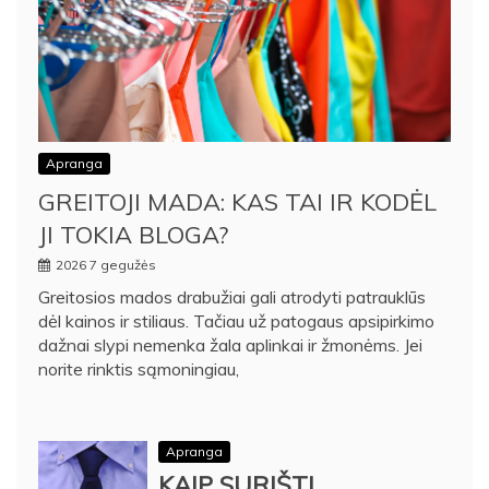
Apranga
GREITOJI MADA: KAS TAI IR KODĖL
JI TOKIA BLOGA?
2026 7 gegužės
Greitosios mados drabužiai gali atrodyti patrauklūs
dėl kainos ir stiliaus. Tačiau už patogaus apsipirkimo
dažnai slypi nemenka žala aplinkai ir žmonėms. Jei
norite rinktis sąmoningiau,
Apranga
KAIP SURIŠTI