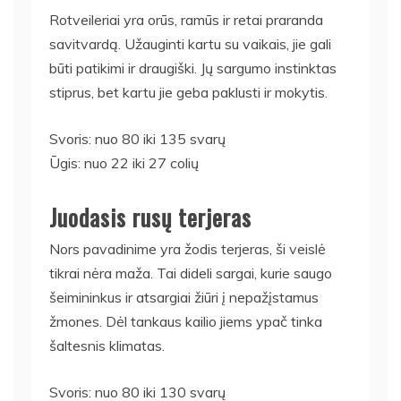
Rotveileriai yra orūs, ramūs ir retai praranda
savitvardą. Užauginti kartu su vaikais, jie gali
būti patikimi ir draugiški. Jų sargumo instinktas
stiprus, bet kartu jie geba paklusti ir mokytis.
Svoris: nuo 80 iki 135 svarų
Ūgis: nuo 22 iki 27 colių
Juodasis rusų terjeras
Nors pavadinime yra žodis terjeras, ši veislė
tikrai nėra maža. Tai dideli sargai, kurie saugo
šeimininkus ir atsargiai žiūri į nepažįstamus
žmones. Dėl tankaus kailio jiems ypač tinka
šaltesnis klimatas.
Svoris: nuo 80 iki 130 svarų