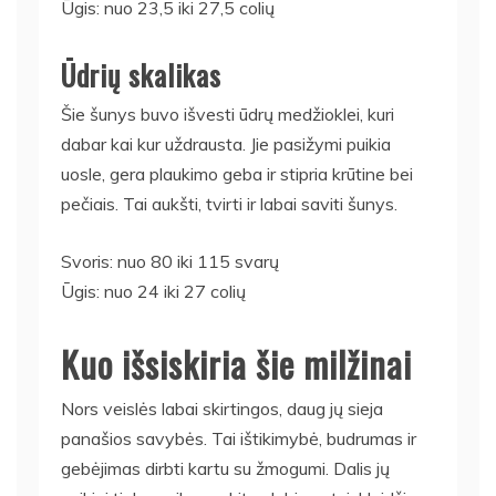
Ūgis: nuo 23,5 iki 27,5 colių
Ūdrių skalikas
Šie šunys buvo išvesti ūdrų medžioklei, kuri
dabar kai kur uždrausta. Jie pasižymi puikia
uosle, gera plaukimo geba ir stipria krūtine bei
pečiais. Tai aukšti, tvirti ir labai saviti šunys.
Svoris: nuo 80 iki 115 svarų
Ūgis: nuo 24 iki 27 colių
Kuo išsiskiria šie milžinai
Nors veislės labai skirtingos, daug jų sieja
panašios savybės. Tai ištikimybė, budrumas ir
gebėjimas dirbti kartu su žmogumi. Dalis jų