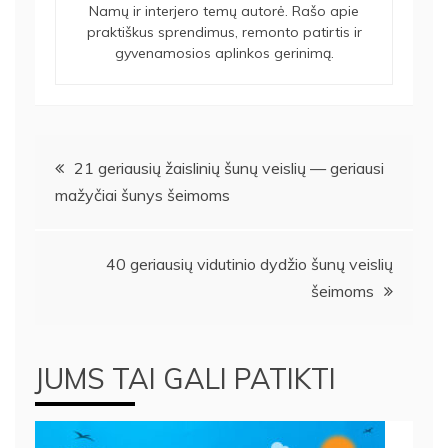
Namų ir interjero temų autorė. Rašo apie
praktiškus sprendimus, remonto patirtis ir
gyvenamosios aplinkos gerinimą.
Navigacija
21 geriausių žaislinių šunų veislių — geriausi
mažyčiai šunys šeimoms
tarp
įrašų
40 geriausių vidutinio dydžio šunų veislių
šeimoms
JUMS TAI GALI PATIKTI