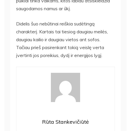
puikiai tinka vaikams, kitos labiau atsiskleidžia
saugodamos namus ar ūkį.
Didelis šuo nebūtinai reiškia sudėtingą
charakterį. Kartais tai tiesiog daugiau meilės,
daugiau kailio ir daugiau vietos ant sofos.
Tačiau prieš pasirenkant tokią veislę verta
įvertinti jos poreikius, dydį ir energijos lygį.
Rūta Stankevičiūtė