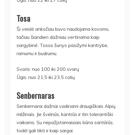
Tosa
Ši veislė anksčiau buvo naudojama kovoms,
tačiau šiandien dažniau vertinama kaip
sargybinė. Tosos šunys pasižymi kantrybe,
ramumu ir budrumu.
Svoris: nuo 100 iki 200 svarų
Ūgis: nuo 21,5 iki 23,5 colių
Senbernaras
Senbernarai dažnai vadinami draugiškais Alpių
milžinais. Jie švelnūs, kantrūs ir itin tolerantiški
vaikams. Su nepažįstamaisiais būna santūrūs,
todėl gali tikti ir kaip sargai.