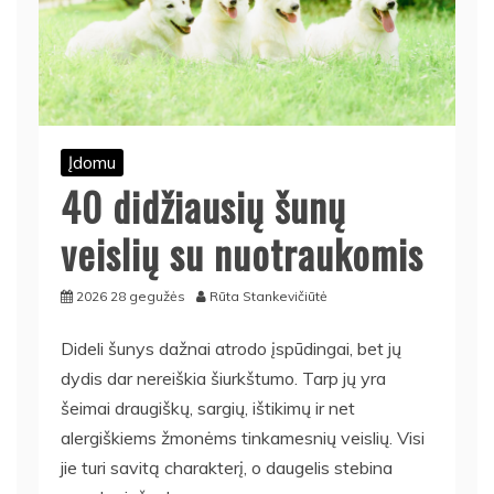
Įdomu
40 didžiausių šunų
veislių su nuotraukomis
2026 28 gegužės
Rūta Stankevičiūtė
Dideli šunys dažnai atrodo įspūdingai, bet jų
dydis dar nereiškia šiurkštumo. Tarp jų yra
šeimai draugiškų, sargių, ištikimų ir net
alergiškiems žmonėms tinkamesnių veislių. Visi
jie turi savitą charakterį, o daugelis stebina