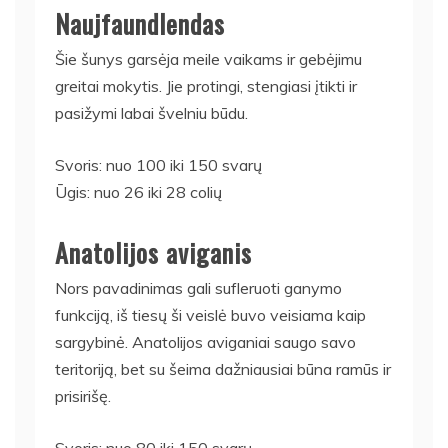
Naujfaundlendas
Šie šunys garsėja meile vaikams ir gebėjimu
greitai mokytis. Jie protingi, stengiasi įtikti ir
pasižymi labai švelniu būdu.
Svoris: nuo 100 iki 150 svarų
Ūgis: nuo 26 iki 28 colių
Anatolijos aviganis
Nors pavadinimas gali sufleruoti ganymo
funkciją, iš tiesų ši veislė buvo veisiama kaip
sargybinė. Anatolijos aviganiai saugo savo
teritoriją, bet su šeima dažniausiai būna ramūs ir
prisirišę.
Svoris: nuo 80 iki 150 svarų