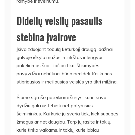
ramybe ir švelnumu.
Didelių veislių pasaulis
stebina įvairove
Įsivaizduojant tobulą keturkojį draugą, dažnai
galvoje iškyla mažas, minkštas ir lengvai
pakeliamas šuo. Tačiau tikri ištikimybės
pavyzdžiai nebūtinai būna nedideli. Kai kurios
stipriausios ir meiliausios veislės yra tikri milžinai.
Šiame sąraše pateikiami šunys, kurie savo
dydžiu gali nustebinti net patyrusius
šeimininkus. Kai kurie jų sveria tiek, kiek suaugęs
žmogus ar net daugiau. Tarp jų rasite ir tokių,
kurie tinka vaikams, ir tokių, kurie labiau