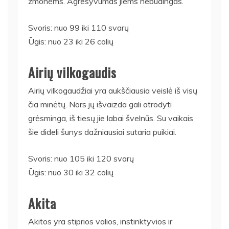
žmonėms. Agresyvumas jiems nebūdingas.
Svoris: nuo 99 iki 110 svarų
Ūgis: nuo 23 iki 26 colių
Airių vilkogaudis
Airių vilkogaudžiai yra aukščiausia veislė iš visų
čia minėtų. Nors jų išvaizda gali atrodyti
grėsminga, iš tiesų jie labai švelnūs. Su vaikais
šie dideli šunys dažniausiai sutaria puikiai.
Svoris: nuo 105 iki 120 svarų
Ūgis: nuo 30 iki 32 colių
Akita
Akitos yra stiprios valios, instinktyvios ir