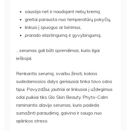
sausėja net ir naudojant riebų kremą,
greitai parausta nuo temperatūrų pokyčių,
linkusi į spuogus ar bėrimus,
prarado elastingumą ir gyvybingumą,
…serumas gali būti sprendimas, kurio ilgai
ieškojai.
Renkantis serumą, svarbu žinoti, kokios
sudedamosios dalys geriausiai tinka tavo odos
tipui. Pavyzdžiui, jautriai ar linkusiai į uždegimus
odai puikiai tiks Glo Skin Beauty Phyto-Calm
raminantis alavijo serumas, kuris padeda
sumažinti paraudimą, gaivina ir saugo nuo
aplinkos streso.