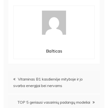
Balticas
Navigacija
Vitaminas B1 kasdienėje mityboje ir jo
svarba energijai bei nervams
tarp
įrašų
TOP 5 geriausi vasarinių padangų modeliai