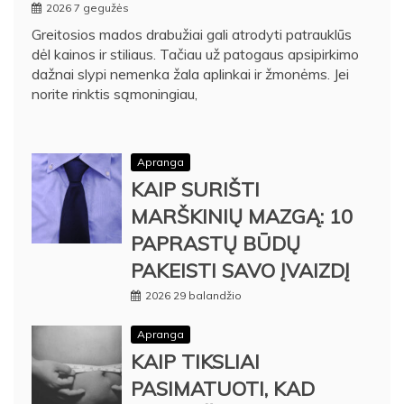
2026 7 gegužės
Greitosios mados drabužiai gali atrodyti patrauklūs
dėl kainos ir stiliaus. Tačiau už patogaus apsipirkimo
dažnai slypi nemenka žala aplinkai ir žmonėms. Jei
norite rinktis sąmoningiau,
Apranga
KAIP SURIŠTI
MARŠKINIŲ MAZGĄ: 10
PAPRASTŲ BŪDŲ
PAKEISTI SAVO ĮVAIZDĮ
2026 29 balandžio
Apranga
KAIP TIKSLIAI
PASIMATUOTI, KAD