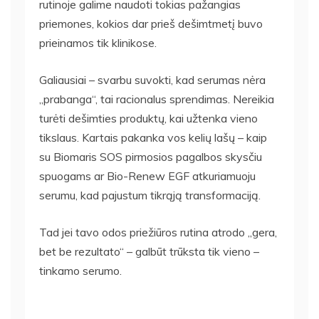
rutinoje galime naudoti tokias pažangias
priemones, kokios dar prieš dešimtmetį buvo
prieinamos tik klinikose.
Galiausiai – svarbu suvokti, kad serumas nėra
„prabanga“, tai racionalus sprendimas. Nereikia
turėti dešimties produktų, kai užtenka vieno
tikslaus. Kartais pakanka vos kelių lašų – kaip
su Biomaris SOS pirmosios pagalbos skysčiu
spuogams ar Bio-Renew EGF atkuriamuoju
serumu, kad pajustum tikrąją transformaciją.
Tad jei tavo odos priežiūros rutina atrodo „gera,
bet be rezultato“ – galbūt trūksta tik vieno –
tinkamo serumo.