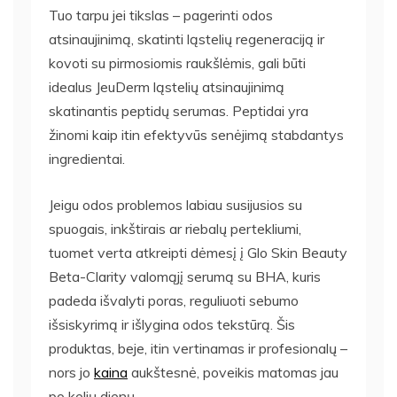
Tuo tarpu jei tikslas – pagerinti odos
atsinaujinimą, skatinti ląstelių regeneraciją ir
kovoti su pirmosiomis raukšlėmis, gali būti
idealus JeuDerm ląstelių atsinaujinimą
skatinantis peptidų serumas. Peptidai yra
žinomi kaip itin efektyvūs senėjimą stabdantys
ingredientai.
Jeigu odos problemos labiau susijusios su
spuogais, inkštirais ar riebalų pertekliumi,
tuomet verta atkreipti dėmesį į Glo Skin Beauty
Beta-Clarity valomąjį serumą su BHA, kuris
padeda išvalyti poras, reguliuoti sebumo
išsiskyrimą ir išlygina odos tekstūrą. Šis
produktas, beje, itin vertinamas ir profesionalų –
nors jo
kaina
aukštesnė, poveikis matomas jau
po kelių dienų.