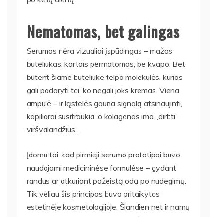
Nematomas, bet galingas
Serumas nėra vizualiai įspūdingas – mažas
buteliukas, kartais permatomas, be kvapo. Bet
būtent šiame buteliuke telpa molekulės, kurios
gali padaryti tai, ko negali joks kremas. Viena
ampulė – ir ląstelės gauna signalą atsinaujinti,
kapiliarai susitraukia, o kolagenas ima „dirbti
viršvalandžius“.
Įdomu tai, kad pirmieji serumo prototipai buvo
naudojami medicininėse formulėse – gydant
randus ar atkuriant pažeistą odą po nudegimų.
Tik vėliau šis principas buvo pritaikytas
estetinėje kosmetologijoje. Šiandien net ir namų