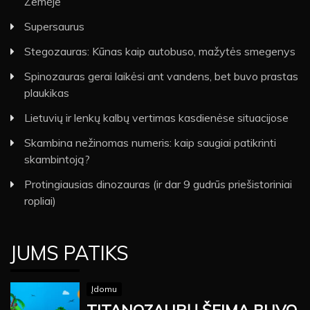
Žemėje
Supersaurus
Stegozauras: Kūnas kaip autobuso, mažytės smegenys
Spinozauras gerai laikėsi ant vandens, bet buvo prastas
plaukikas
Lietuvių ir lenkų kalbų vertimas kasdienėse situacijose
Skambina nežinomas numeris: kaip saugiai patikrinti
skambintoją?
Protingiausias dinozauras (ir dar 9 gudrūs priešistoriniai
ropliai)
JUMS PATIKS
Įdomu
TITANOZAURŲ ŠEIMA BUVO