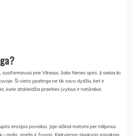
nga?
siformavusi prie Vilniaus, šalia Neries upės. Ji siekia iki
uvoje. Ši vieta ypatinga ne tik savo dydžiu, bet ir
s, kurie atskleidžia praeities įvykius ir natūralius
pės erozijos poveikio. Joje aiškiai matomi per milijonus
i – molis, smėlis ir žvyras. Kiekvienas sluoksnis pasakoja