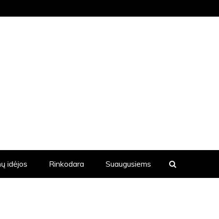
KVIENĄ DIENĄ YRA SKELBIAMOS
ų idėjos
Rinkodara
Suaugusiems