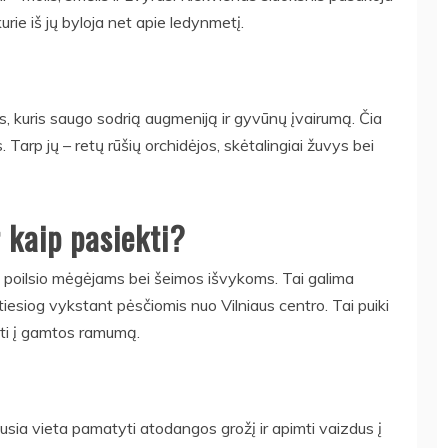
kurie iš jų byloja net apie ledynmetį.
s, kuris saugo sodrią augmeniją ir gyvūnų įvairumą. Čia
s. Tarp jų – retų rūšių orchidėjos, skėtalingiai žuvys bei
r kaip pasiekti?
 poilsio mėgėjams bei šeimos išvykoms. Tai galima
 tiesiog vykstant pėsčiomis nuo Vilniaus centro. Tai puiki
rti į gamtos ramumą.
usia vieta pamatyti atodangos grožį ir apimti vaizdus į