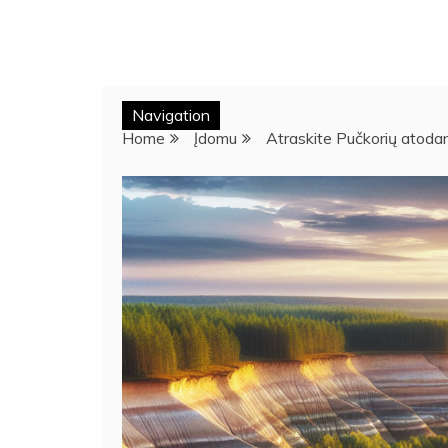
Navigation
Home
Įdomu
Atraskite Pučkorių atodan