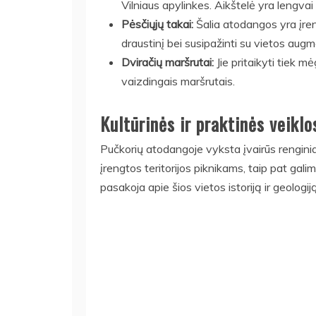
Vilniaus apylinkes. Aikštelė yra lengvai
Pėsčiųjų takai:
Šalia atodangos yra įrengt
draustinį bei susipažinti su vietos augm
Dviračių maršrutai:
Jie pritaikyti tiek 
vaizdingais maršrutais.
Kultūrinės ir praktinės veiklo
Pučkorių atodangoje vyksta įvairūs renginia
įrengtos teritorijos piknikams, taip pat gali
pasakoja apie šios vietos istoriją ir geologiją