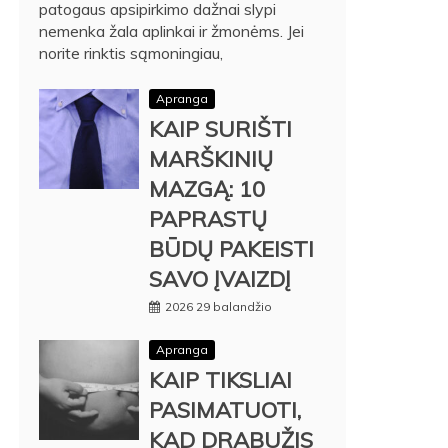
patogaus apsipirkimo dažnai slypi
nemenka žala aplinkai ir žmonėms. Jei
norite rinktis sąmoningiau,
Apranga
KAIP SURIŠTI
MARŠKINIŲ
MAZGĄ: 10
PAPRASTŲ
BŪDŲ PAKEISTI
SAVO ĮVAIZDĮ
2026 29 balandžio
Apranga
KAIP TIKSLIAI
PASIMATUOTI,
KAD DRABUŽIS