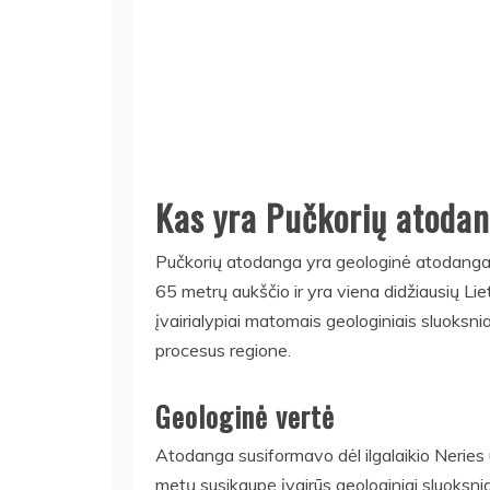
Kas yra Pučkorių atoda
Pučkorių atodanga yra geologinė atodanga, su
65 metrų aukščio ir yra viena didžiausių Liet
įvairialypiai matomais geologiniais sluoksniai
procesus regione.
Geologinė vertė
Atodanga susiformavo dėl ilgalaikio Neries u
metų susikaupę įvairūs geologiniai sluoksnia