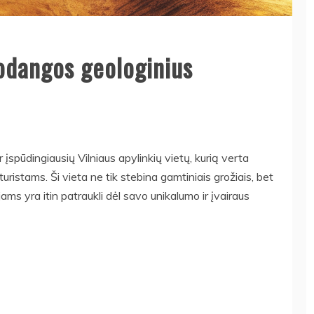
odangos geologinius
 įspūdingiausių Vilniaus apylinkių vietų, kurią verta
uristams. Ši vieta ne tik stebina gamtiniais grožiais, bet
ojams yra itin patraukli dėl savo unikalumo ir įvairaus