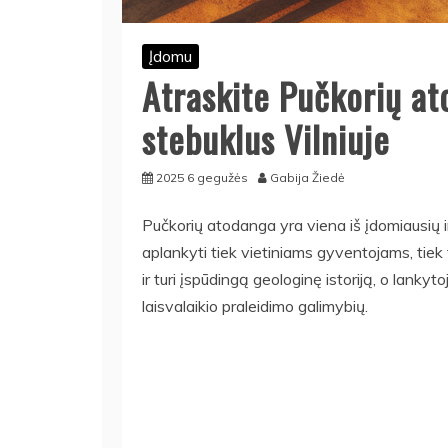
Įdomu
Atraskite Pučkorių at
stebuklus Vilniuje
2025 6 gegužės
Gabija Žiedė
Pučkorių atodanga yra viena iš įdomiausių ir
aplankyti tiek vietiniams gyventojams, tiek t
ir turi įspūdingą geologinę istoriją, o lankyt
laisvalaikio praleidimo galimybių.