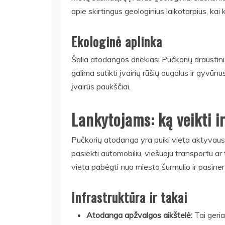
apie skirtingus geologinius laikotarpius, kai 
Ekologinė aplinka
Šalia atodangos driekiasi Pučkorių draustini
galima sutikti įvairių rūšių augalus ir gyvūnu
įvairūs paukščiai.
Lankytojams: ką veikti i
Pučkorių atodanga yra puiki vieta aktyvaus
pasiekti automobiliu, viešuoju transportu ar
vieta pabėgti nuo miesto šurmulio ir pasine
Infrastruktūra ir takai
Atodanga apžvalgos aikštelė:
Tai geria