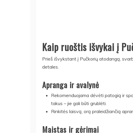
Kaip ruoštis išvykai į P
Prieš išvykstant į Pučkorių atodangą, svarbu 
detales.
Apranga ir avalynė
Rekomenduojama dėvėti patogią ir sport
takus – jie gali būti grublėti.
Rinkitės laisvą, orą praleidžiančią apr
Maistas ir gėrimai