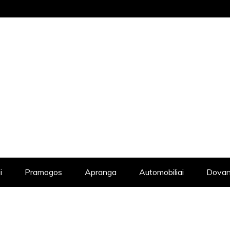
STRAIPSNIŲ KATALOGAS, KADANGI KIE
i
Pramogos
Apranga
Automobiliai
Dovan