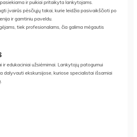
 pasiekiama ir puikiai pritaikyta lankytojams.
i įvairūs pėsčiųjų takai, kurie leidžia pasivaikščioti po
enija ir gamtiniu paveldu.
mėgėjams, tiek profesionalams, čia galima mėgautis
s
i ir edukaciniai užsiėmimai. Lankytojų patogumui
ma dalyvauti ekskursijose, kuriose specialistai išsamiai
.