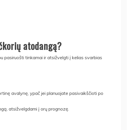
učkorių atodangą?
pasiruošti tinkamai ir atsižvelgti į kelias svarbias
inę avalynę, ypač jei planuojate pasivaikščioti po
angą, atsižvelgdami į orų prognozę.