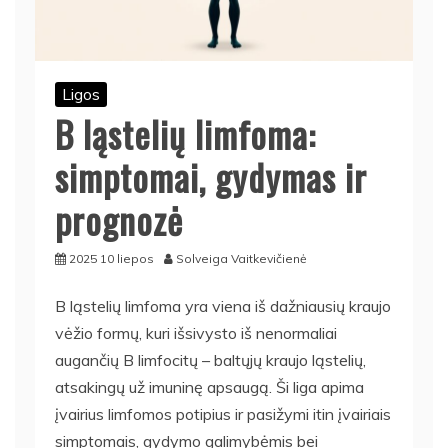
Ligos
B ląstelių limfoma:
simptomai, gydymas ir
prognozė
2025 10 liepos
Solveiga Vaitkevičienė
B ląstelių limfoma yra viena iš dažniausių kraujo
vėžio formų, kuri išsivysto iš nenormaliai
augančių B limfocitų – baltųjų kraujo ląstelių,
atsakingų už imuninę apsaugą. Ši liga apima
įvairius limfomos potipius ir pasižymi itin įvairiais
simptomais, gydymo galimybėmis bei