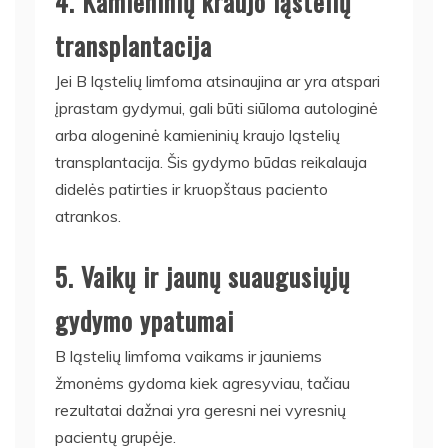
4. Kamieninių kraujo ląstelių
transplantacija
Jei B ląstelių limfoma atsinaujina ar yra atspari
įprastam gydymui, gali būti siūloma autologinė
arba alogeninė kamieninių kraujo ląstelių
transplantacija. Šis gydymo būdas reikalauja
didelės patirties ir kruopštaus paciento
atrankos.
5. Vaikų ir jaunų suaugusiųjų
gydymo ypatumai
B ląstelių limfoma vaikams ir jauniems
žmonėms gydoma kiek agresyviau, tačiau
rezultatai dažnai yra geresni nei vyresnių
pacientų grupėje.