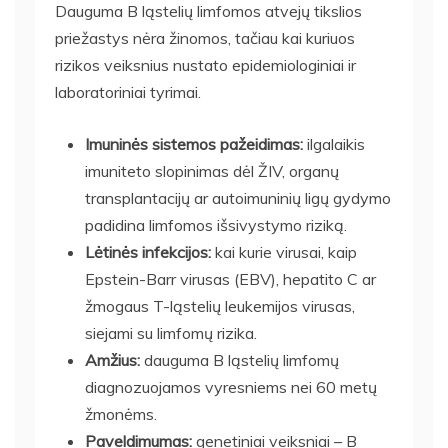
Dauguma B ląstelių limfomos atvejų tikslios
priežastys nėra žinomos, tačiau kai kuriuos
rizikos veiksnius nustato epidemiologiniai ir
laboratoriniai tyrimai.
Imuninės sistemos pažeidimas:
ilgalaikis
imuniteto slopinimas dėl ŽIV, organų
transplantacijų ar autoimuninių ligų gydymo
padidina limfomos išsivystymo riziką.
Lėtinės infekcijos:
kai kurie virusai, kaip
Epstein-Barr virusas (EBV), hepatito C ar
žmogaus T-ląstelių leukemijos virusas,
siejami su limfomų rizika.
Amžius:
dauguma B ląstelių limfomų
diagnozuojamos vyresniems nei 60 metų
žmonėms.
Paveldimumas:
genetiniai veiksniai – B