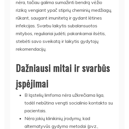
nėra, tačiau galima sumažinti bendrą vėžio
riziką vengiant ypač stiprių cheminių medžiagų,
rūkant, saugant imunitetą ir gydant lėtines
infekcijas. Svarbu laikytis subalansuotos
mitybos, reguliariai judėti, pakankamai ilsėtis,
stebėti savo sveikatą ir laikytis gydytojų
rekomendacijų.
Dažniausi mitai ir svarbūs
įspėjimai
B ląstelių limfoma nėra užkrečiama liga,
todėl nebūtina vengti socialinio kontakto su
pacientais.
Nėra jokių klinikinių įrodymų, kad
alternatyvūs gydymo metodai (pvz.,