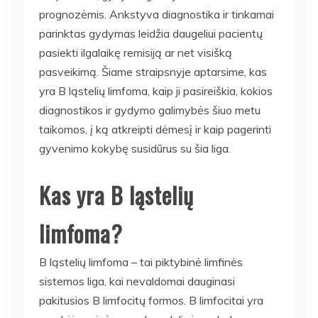
prognozėmis. Ankstyva diagnostika ir tinkamai
parinktas gydymas leidžia daugeliui pacientų
pasiekti ilgalaikę remisiją ar net visišką
pasveikimą. Šiame straipsnyje aptarsime, kas
yra B ląstelių limfoma, kaip ji pasireiškia, kokios
diagnostikos ir gydymo galimybės šiuo metu
taikomos, į ką atkreipti dėmesį ir kaip pagerinti
gyvenimo kokybę susidūrus su šia liga.
Kas yra B ląstelių
limfoma?
B ląstelių limfoma – tai piktybinė limfinės
sistemos liga, kai nevaldomai dauginasi
pakitusios B limfocitų formos. B limfocitai yra