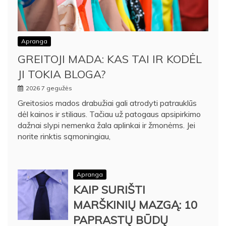
Apranga
GREITOJI MADA: KAS TAI IR KODĖL
JI TOKIA BLOGA?
2026 7 gegužės
Greitosios mados drabužiai gali atrodyti patrauklūs
dėl kainos ir stiliaus. Tačiau už patogaus apsipirkimo
dažnai slypi nemenka žala aplinkai ir žmonėms. Jei
norite rinktis sąmoningiau,
Apranga
KAIP SURIŠTI
MARŠKINIŲ MAZGĄ: 10
PAPRASTŲ BŪDŲ