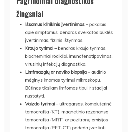
Pagrindiniai diagnostikos
žingsniai
Išsamus klinikinis įvertinimas
– pokalbis
apie simptomus, bendros sveikatos būklės
įvertinimas, fizinis ištyrimas.
Kraujo tyrimai
– bendras kraujo tyrimas,
biocheminiai rodikliai, imunofenotipavimas,
virusinių infekcijų diagnostika.
Limfmazgių ar naviko biopsija
– audinio
mėginys imamas tyrimui mikroskopu.
Būtinas tiksliam limfomos tipui ir stadijai
nustatyti.
Vaizdo tyrimai
– ultragarsas, kompiuterinė
tomografija (KT), magnetinio rezonanso
tomografija (MRT) ar pozitronų emisijos
tomografija (PET-CT) padeda įvertinti