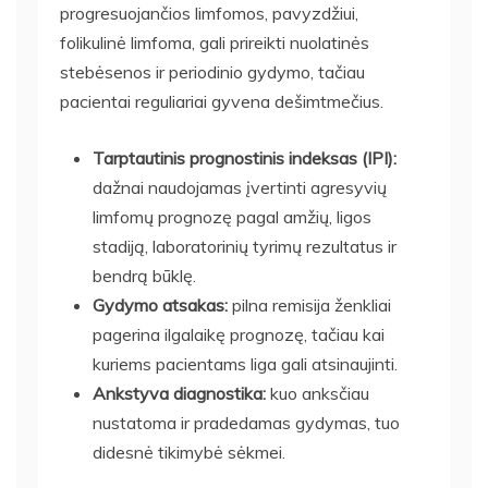
progresuojančios limfomos, pavyzdžiui,
folikulinė limfoma, gali prireikti nuolatinės
stebėsenos ir periodinio gydymo, tačiau
pacientai reguliariai gyvena dešimtmečius.
Tarptautinis prognostinis indeksas (IPI):
dažnai naudojamas įvertinti agresyvių
limfomų prognozę pagal amžių, ligos
stadiją, laboratorinių tyrimų rezultatus ir
bendrą būklę.
Gydymo atsakas:
pilna remisija ženkliai
pagerina ilgalaikę prognozę, tačiau kai
kuriems pacientams liga gali atsinaujinti.
Ankstyva diagnostika:
kuo anksčiau
nustatoma ir pradedamas gydymas, tuo
didesnė tikimybė sėkmei.