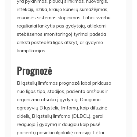
yra pykinimas, plaukų slinkimas, nuovargis,
infekcijų rizika, kraujo kūnelių sumažėjimas,
imuninės sistemos slopinimas. Labai svarbu
reguliariai lankytis pas gydytoją, atliekami
stebėsenos (monitoringo) tyrimai padeda
anksti pastebėti ligos atkrytį ar gydymo
komplikacijas.
Prognozė
B ląstelių limfomos prognozė labai priklauso
nuo ligos tipo, stadijos, paciento amžiaus ir
organizmo atsako į gydymą. Dauguma
agresyvių B ląstelių limfomų, kaip difuzinė
didelių B ląstelių limfoma (DLBCL), gerai
reaguoja į gydymą ir daugiau kaip pusė
pacientų pasiekia ilgalaikę remisiją. Lėtai