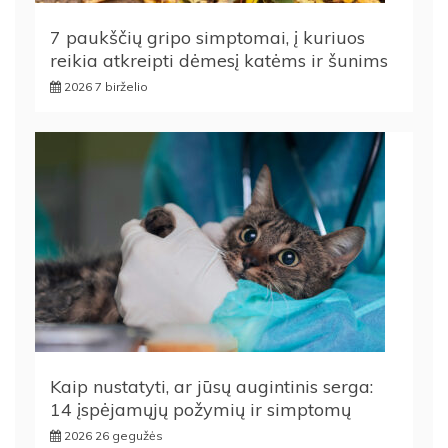
7 paukščių gripo simptomai, į kuriuos
reikia atkreipti dėmesį katėms ir šunims
2026 7 birželio
Kaip nustatyti, ar jūsų augintinis serga:
14 įspėjamųjų požymių ir simptomų
2026 26 gegužės