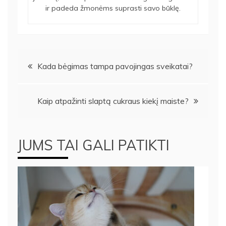
ir padeda žmonėms suprasti savo būklę.
Navigacija
Kada bėgimas tampa pavojingas sveikatai?
tarp
Kaip atpažinti slaptą cukraus kiekį maiste?
įrašų
JUMS TAI GALI PATIKTI