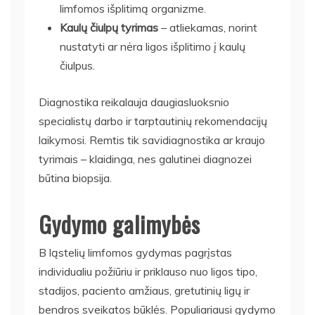
limfomos išplitimą organizme.
Kaulų čiulpų tyrimas
– atliekamas, norint
nustatyti ar nėra ligos išplitimo į kaulų
čiulpus.
Diagnostika reikalauja daugiasluoksnio
specialistų darbo ir tarptautinių rekomendacijų
laikymosi. Remtis tik savidiagnostika ar kraujo
tyrimais – klaidinga, nes galutinei diagnozei
būtina biopsija.
Gydymo galimybės
B ląstelių limfomos gydymas pagrįstas
individualiu požiūriu ir priklauso nuo ligos tipo,
stadijos, paciento amžiaus, gretutinių ligų ir
bendros sveikatos būklės. Populiariausi gydymo