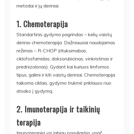
metodai ir jų deriniai:
1. Chemoterapija
Standartinis gydymo pagrindas – kelių vaistų
derinio chemoterapija. Dažniausiai naudojamas
režimas – R-CHOP (rituksimabas,
ciklofosfamidas, doksorubicinas, vinkristinas ir
prednizolonas). Gydant kai kuriuos limfomos
tipus, galimi ir kiti vaistų deriniai. Chemoterapija
taikoma ciklais, gydymo trukmė priklauso nuo
atsako į gydymą.
2. Imunoterapija ir taikinių
terapija
Imunoterapija vis labiau populiarėja, ypač