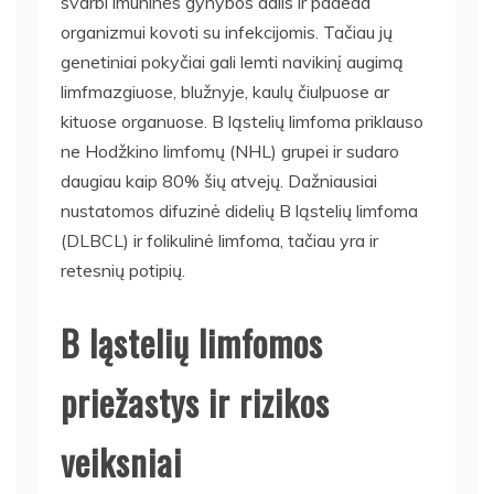
svarbi imuninės gynybos dalis ir padeda
organizmui kovoti su infekcijomis. Tačiau jų
genetiniai pokyčiai gali lemti navikinį augimą
limfmazgiuose, blužnyje, kaulų čiulpuose ar
kituose organuose. B ląstelių limfoma priklauso
ne Hodžkino limfomų (NHL) grupei ir sudaro
daugiau kaip 80% šių atvejų. Dažniausiai
nustatomos difuzinė didelių B ląstelių limfoma
(DLBCL) ir folikulinė limfoma, tačiau yra ir
retesnių potipių.
B ląstelių limfomos
priežastys ir rizikos
veiksniai