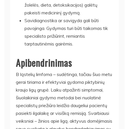
žolelės, dieta, detoksikacijos) galėtų
pakeisti medicininį gydymą.
Savidiagnostika ar savigyda gali būti
pavojinga. Gydymas turi būti taikomas tik
specialisto prižiūrint, remiantis
tarptautinėmis gairėmis.
Apibendrinimas
B ląstelių limfoma – sudėtinga, tačiau šiuo metu
gerai tiriama ir efektyviai gydoma piktybinių
kraujo ligų grupė. Laiku atpažinti simptomai,
šiuolaikiniai gydymo metodai bei nuolatinė
specialistų priežiūra leidžia daugeliui pacientų
pasiekti ilgalaikę ar visišką remisiją. Svarbiausi
veiksniai – žinios apie ligą, aktyvus domėjimasis
savo sveikata ir glaudus bendradarbiavimas su