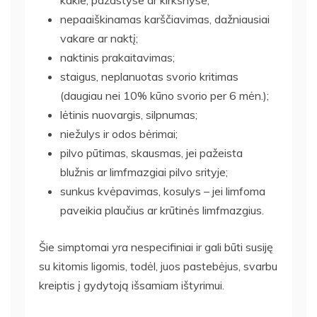
nepaaiškinamas karščiavimas, dažniausiai
vakare ar naktį;
naktinis prakaitavimas;
staigus, neplanuotas svorio kritimas
(daugiau nei 10% kūno svorio per 6 mėn.);
lėtinis nuovargis, silpnumas;
niežulys ir odos bėrimai;
pilvo pūtimas, skausmas, jei pažeista
blužnis ar limfmazgiai pilvo srityje;
sunkus kvėpavimas, kosulys – jei limfoma
paveikia plaučius ar krūtinės limfmazgius.
Šie simptomai yra nespecifiniai ir gali būti susiję
su kitomis ligomis, todėl, juos pastebėjus, svarbu
kreiptis į gydytoją išsamiam ištyrimui.