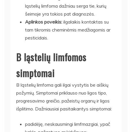
ląstelių limfoma dažniau serga tie, kurių
šeimoje yra tokios pat diagnozės.
Aplinkos poveikis:
ilgalaikis kontaktas su
tam tikromis cheminėmis medžiagomis ar
pesticidais.
B ląstelių limfomos
simptomai
B ląstelių limfoma gali ilgai vystytis be aiškių
požymių. Simptomai priklauso nuo ligos tipo,
progresavimo greičio, pažeistų organų ir ligos
išplitimo. Dažniausiai pasitaikantys simptomai:
padidėję, neskausmingi limfmazgiai, ypač
kakle, pažastyse ar kirkšnyse;