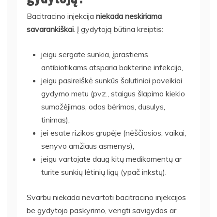
Bacitracino injekcija
niekada neskiriama
savarankiškai
. Į gydytoją būtina kreiptis:
jeigu sergate sunkia, įprastiems
antibiotikams atsparia bakterine infekcija,
jeigu pasireiškė sunkūs šalutiniai poveikiai
gydymo metu (pvz., staigus šlapimo kiekio
sumažėjimas, odos bėrimas, dusulys,
tinimas),
jei esate rizikos grupėje (nėščiosios, vaikai,
senyvo amžiaus asmenys),
jeigu vartojate daug kitų medikamentų ar
turite sunkių lėtinių ligų (ypač inkstų).
Svarbu niekada nevartoti bacitracino injekcijos
be gydytojo paskyrimo, vengti savigydos ar