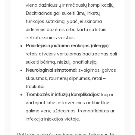
viena dažniausių ir rimčiausių komplikacijų.
Bacitracinas gali sukelti ūmų inkstų
funkcijos sutrikimą, ypač jei skiriama
didelėmis dozėmis arba kartu su kitais
nefrotoksiniais vaistais.
Padidėjusio jautrumo reakcijos (alergija):
retais atvejais vartojamas bacitracinas gali
sukelti bėrimą, niežulį, anafilaksiją.
Neurologiniai simptomai:
svaigimas, galvos
skausmas, raumenų silpnumas, retai –
traukuliai.
Trombozės ir infuzijų komplikacijos:
kaip ir
vartojant kitus intraveninius antibiotikus,
galima venų uždegimas, tromboflebitas ar
infekcija injekcijos vietoje.
Dėl tokių rizikų šis gydymo būdas taikomas tik