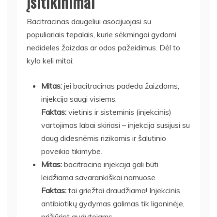
įsitikinimai
Bacitracinas daugeliui asocijuojasi su
populiariais tepalais, kurie sėkmingai gydomi
nedideles žaizdas ar odos pažeidimus. Dėl to
kyla keli mitai:
Mitas:
jei bacitracinas padeda žaizdoms,
injekcija saugi visiems.
Faktas:
vietinis ir sisteminis (injekcinis)
vartojimas labai skiriasi – injekcija susijusi su
daug didesnėmis rizikomis ir šalutinio
poveikio tikimybe.
Mitas:
bacitracino injekcija gali būti
leidžiama savarankiškai namuose.
Faktas:
tai griežtai draudžiama! Injekcinis
antibiotikų gydymas galimas tik ligoninėje,
prižiūrint gydytojams.