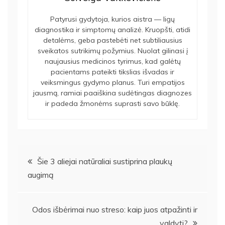
Patyrusi gydytoja, kurios aistra — ligų
diagnostika ir simptomų analizė. Kruopšti, atidi
detalėms, geba pastebėti net subtiliausius
sveikatos sutrikimų požymius. Nuolat gilinasi į
naujausius medicinos tyrimus, kad galėtų
pacientams pateikti tikslias išvadas ir
veiksmingus gydymo planus. Turi empatijos
jausmą, ramiai paaiškina sudėtingas diagnozes
ir padeda žmonėms suprasti savo būklę.
Navigacija
Šie 3 aliejai natūraliai sustiprina plaukų
augimą
tarp
įrašų
Odos išbėrimai nuo streso: kaip juos atpažinti ir
valdyti?