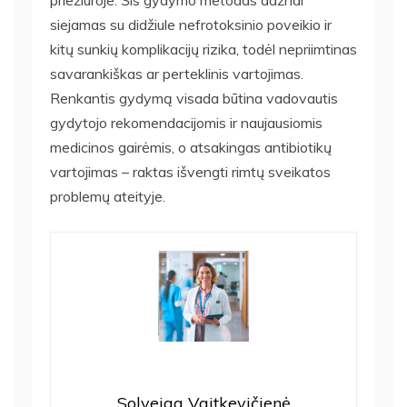
siejamas su didžiule nefrotoksinio poveikio ir
kitų sunkių komplikacijų rizika, todėl nepriimtinas
savarankiškas ar perteklinis vartojimas.
Renkantis gydymą visada būtina vadovautis
gydytojo rekomendacijomis ir naujausiomis
medicinos gairėmis, o atsakingas antibiotikų
vartojimas – raktas išvengti rimtų sveikatos
problemų ateityje.
Solveiga Vaitkevičienė