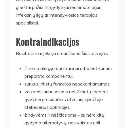
griežtai prižiūrint gydytojui reanimatologui,
infekcinių ligų ar intensyviosios terapijos
specialistui.
Kontraindikacijos
Bacitracino injekcija draudžiama šiais atvejais:
žinoma alergija bacitracinui arba bet kuriam
preparato komponentui,
sunkus inkstų funkcijos nepakankamumas,
vaikams jaunesniems nei 2 metų (nebent
gyvybei gresiančiais atvejais, griežtoje
stebėsenos aplinkoje),
žindyvėms ir nėščiosioms – jei nėra kitų
gydymo alternatyvų, nes vaistas gali