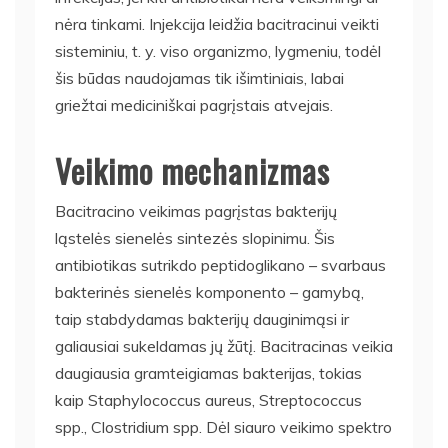
nėra tinkami. Injekcija leidžia bacitracinui veikti
sisteminiu, t. y. viso organizmo, lygmeniu, todėl
šis būdas naudojamas tik išimtiniais, labai
griežtai mediciniškai pagrįstais atvejais.
Veikimo mechanizmas
Bacitracino veikimas pagrįstas bakterijų
ląstelės sienelės sintezės slopinimu. Šis
antibiotikas sutrikdo peptidoglikano – svarbaus
bakterinės sienelės komponento – gamybą,
taip stabdydamas bakterijų dauginimąsi ir
galiausiai sukeldamas jų žūtį. Bacitracinas veikia
daugiausia gramteigiamas bakterijas, tokias
kaip Staphylococcus aureus, Streptococcus
spp., Clostridium spp. Dėl siauro veikimo spektro