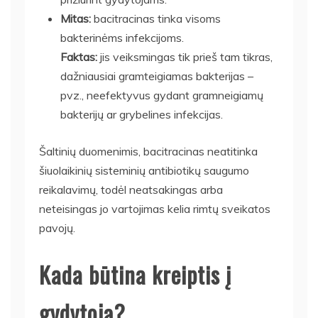
Mitas:
bacitracinas tinka visoms
bakterinėms infekcijoms.
Faktas:
jis veiksmingas tik prieš tam tikras,
dažniausiai gramteigiamas bakterijas –
pvz., neefektyvus gydant gramneigiamų
bakterijų ar grybelines infekcijas.
Šaltinių duomenimis, bacitracinas neatitinka
šiuolaikinių sisteminių antibiotikų saugumo
reikalavimų, todėl neatsakingas arba
neteisingas jo vartojimas kelia rimtų sveikatos
pavojų.
Kada būtina kreiptis į
gydytoją?