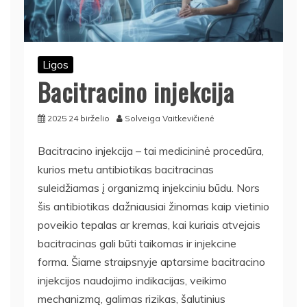
Ligos
Bacitracino injekcija
2025 24 birželio
Solveiga Vaitkevičienė
Bacitracino injekcija – tai medicininė procedūra,
kurios metu antibiotikas bacitracinas
suleidžiamas į organizmą injekciniu būdu. Nors
šis antibiotikas dažniausiai žinomas kaip vietinio
poveikio tepalas ar kremas, kai kuriais atvejais
bacitracinas gali būti taikomas ir injekcine
forma. Šiame straipsnyje aptarsime bacitracino
injekcijos naudojimo indikacijas, veikimo
mechanizmą, galimas rizikas, šalutinius