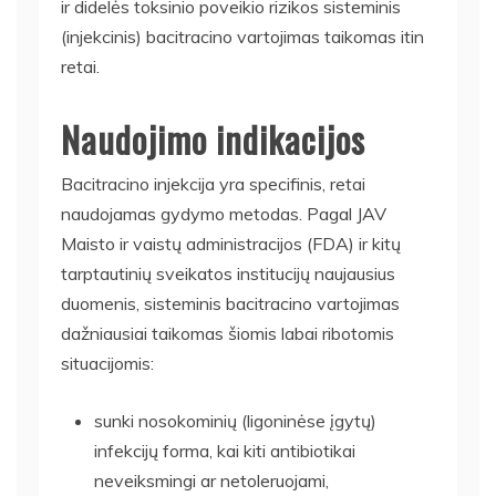
ir didelės toksinio poveikio rizikos sisteminis
(injekcinis) bacitracino vartojimas taikomas itin
retai.
Naudojimo indikacijos
Bacitracino injekcija yra specifinis, retai
naudojamas gydymo metodas. Pagal JAV
Maisto ir vaistų administracijos (FDA) ir kitų
tarptautinių sveikatos institucijų naujausius
duomenis, sisteminis bacitracino vartojimas
dažniausiai taikomas šiomis labai ribotomis
situacijomis:
sunki nosokominių (ligoninėse įgytų)
infekcijų forma, kai kiti antibiotikai
neveiksmingi ar netoleruojami,