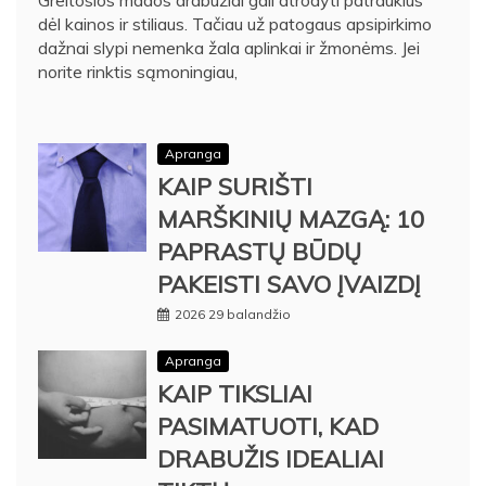
Greitosios mados drabužiai gali atrodyti patrauklūs
dėl kainos ir stiliaus. Tačiau už patogaus apsipirkimo
dažnai slypi nemenka žala aplinkai ir žmonėms. Jei
norite rinktis sąmoningiau,
Apranga
KAIP SURIŠTI
MARŠKINIŲ MAZGĄ: 10
PAPRASTŲ BŪDŲ
PAKEISTI SAVO ĮVAIZDĮ
2026 29 balandžio
Apranga
KAIP TIKSLIAI
PASIMATUOTI, KAD
DRABUŽIS IDEALIAI