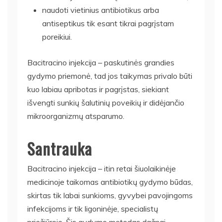
naudoti vietinius antibiotikus arba
antiseptikus tik esant tikrai pagrįstam
poreikiui.
Bacitracino injekcija – paskutinės grandies
gydymo priemonė, tad jos taikymas privalo būti
kuo labiau apribotas ir pagrįstas, siekiant
išvengti sunkių šalutinių poveikių ir didėjančio
mikroorganizmų atsparumo.
Santrauka
Bacitracino injekcija – itin retai šiuolaikinėje
medicinoje taikomas antibiotikų gydymo būdas,
skirtas tik labai sunkioms, gyvybei pavojingoms
infekcijoms ir tik ligoninėje, specialistų
priežiūroje. Šis gydymo metodas dažnai