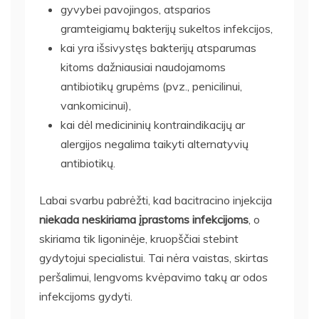
gyvybei pavojingos, atsparios
gramteigiamų bakterijų sukeltos infekcijos,
kai yra išsivystęs bakterijų atsparumas
kitoms dažniausiai naudojamoms
antibiotikų grupėms (pvz., penicilinui,
vankomicinui),
kai dėl medicininių kontraindikacijų ar
alergijos negalima taikyti alternatyvių
antibiotikų.
Labai svarbu pabrėžti, kad bacitracino injekcija
niekada neskiriama įprastoms infekcijoms
, o
skiriama tik ligoninėje, kruopščiai stebint
gydytojui specialistui. Tai nėra vaistas, skirtas
peršalimui, lengvoms kvėpavimo takų ar odos
infekcijoms gydyti.