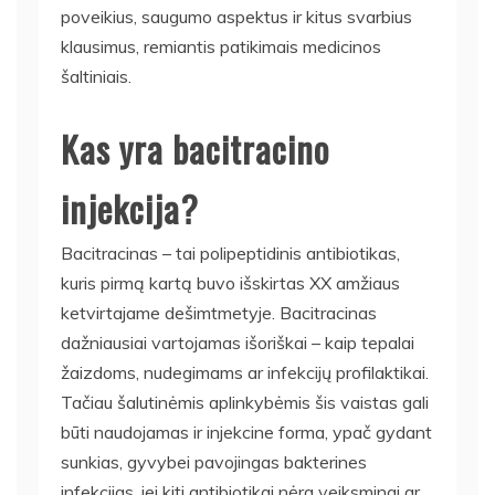
poveikius, saugumo aspektus ir kitus svarbius
klausimus, remiantis patikimais medicinos
šaltiniais.
Kas yra bacitracino
injekcija?
Bacitracinas – tai polipeptidinis antibiotikas,
kuris pirmą kartą buvo išskirtas XX amžiaus
ketvirtajame dešimtmetyje. Bacitracinas
dažniausiai vartojamas išoriškai – kaip tepalai
žaizdoms, nudegimams ar infekcijų profilaktikai.
Tačiau šalutinėmis aplinkybėmis šis vaistas gali
būti naudojamas ir injekcine forma, ypač gydant
sunkias, gyvybei pavojingas bakterines
infekcijas, jei kiti antibiotikai nėra veiksmingi ar