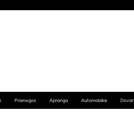
STRAIPSNIŲ KATALOGAS, KADANGI KIE
i
Pramogos
Apranga
Automobiliai
Dovan