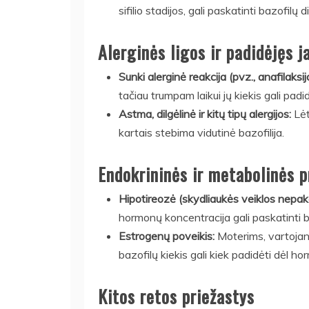
sifilio stadijos, gali paskatinti bazofilų d
Alerginės ligos ir padidėjęs 
Sunki alerginė reakcija (pvz., anafilaksij
tačiau trumpam laikui jų kiekis gali padid
Astma, dilgėlinė ir kitų tipų alergijos:
Lėt
kartais stebima vidutinė bazofilija.
Endokrininės ir metabolinės p
Hipotireozė (skydliaukės veiklos nep
hormonų koncentracija gali paskatinti b
Estrogenų poveikis:
Moterims, vartojanč
bazofilų kiekis gali kiek padidėti dėl h
Kitos retos priežastys