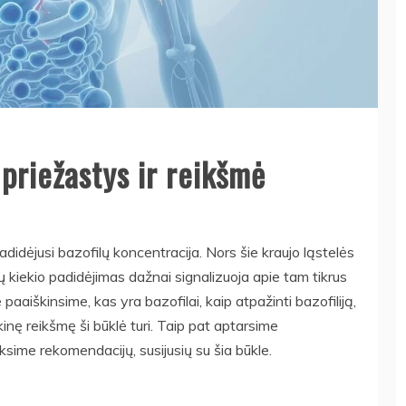
 priežastys ir reikšmė
padidėjusi bazofilų koncentracija. Nors šie kraujo ląstelės
jų kiekio padidėjimas dažnai signalizuoja apie tam tikrus
paaiškinsime, kas yra bazofilai, kaip atpažinti bazofiliją,
kinę reikšmę ši būklė turi. Taip pat aptarsime
sime rekomendacijų, susijusių su šia būkle.