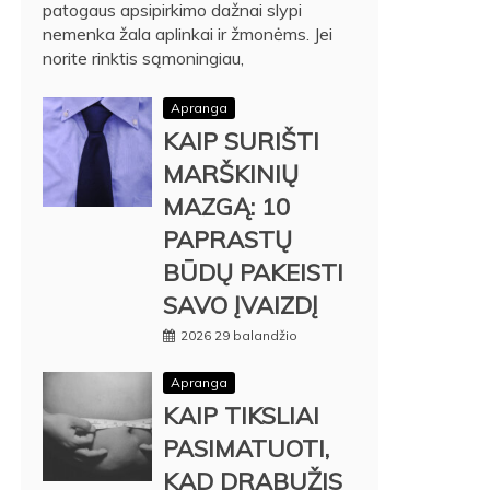
patogaus apsipirkimo dažnai slypi
nemenka žala aplinkai ir žmonėms. Jei
norite rinktis sąmoningiau,
Apranga
KAIP SURIŠTI
MARŠKINIŲ
MAZGĄ: 10
PAPRASTŲ
BŪDŲ PAKEISTI
SAVO ĮVAIZDĮ
2026 29 balandžio
Apranga
KAIP TIKSLIAI
PASIMATUOTI,
KAD DRABUŽIS