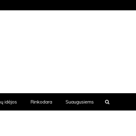
KVIENĄ DIENĄ YRA SKELBIAMOS
ų idėjos
Rinkodara
Suaugusiems