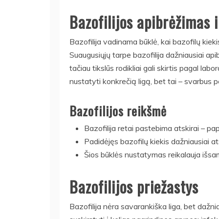
Bazofilijos apibrėžimas 
Bazofilija vadinama būklė, kai bazofilų kieki
Suaugusiųjų tarpe bazofilija dažniausiai apib
tačiau tikslūs rodikliai gali skirtis pagal labo
nustatyti konkrečią ligą, bet tai – svarbus 
Bazofilijos reikšmė
Bazofilija retai pastebima atskirai – papr
Padidėjęs bazofilų kiekis dažniausiai a
Šios būklės nustatymas reikalauja išsam
Bazofilijos priežastys
Bazofilija nėra savarankiška liga, bet dažnia