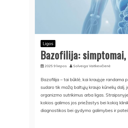
Ligos
Bazofilija: simptomai,
2025 9 liepos
Solveiga Vaitkevičienė
Bazofilija – tai būklė, kai kraujyje randama 
sudaro tik mažą baltųjų kraujo kūnelių dalį, 
organizmo sutrikimus arba ligas. Straipsnyje 
kokios galimos jos priežastys bei kokią klini
diagnostikos bei gydymo galimybes ir pateik