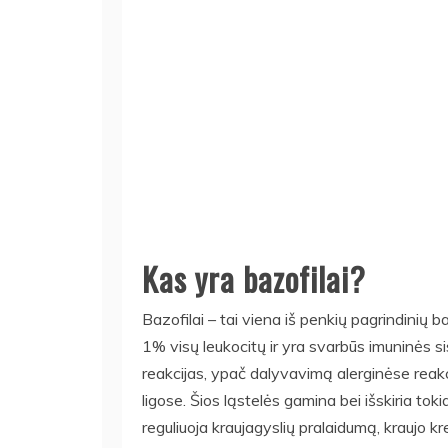
Kas yra bazofilai?
Bazofilai – tai viena iš penkių pagrindinių ba
1% visų leukocitų ir yra svarbūs imuninės s
reakcijas, ypač dalyvavimą alerginėse reakci
ligose. Šios ląstelės gamina bei išskiria tok
reguliuoja kraujagyslių pralaidumą, kraujo k