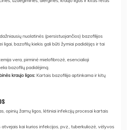
cines, uždegimines, alergines, kraujo ligas ir kitas retas
dažniausių nuolatinės (persistuojančios) bazofilijos
igai, bazofilų kiekis gali būti žymiai padidėjęs ir tai
temija vera, pirminė mielofibrozė, esencialioji
elia bazofilų padidėjimą.
binės kraujo ligos:
Kartais bazofilija aptinkama ir kitų
os
, opinių žarnų ligos, lėtiniai infekcijų procesai kartais
atvejais kai kurios infekcijos, pvz., tuberkuliozė, vėlyvos