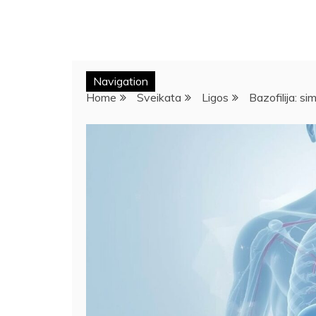
Navigation
Home
Sveikata
Ligos
Bazofilija: si