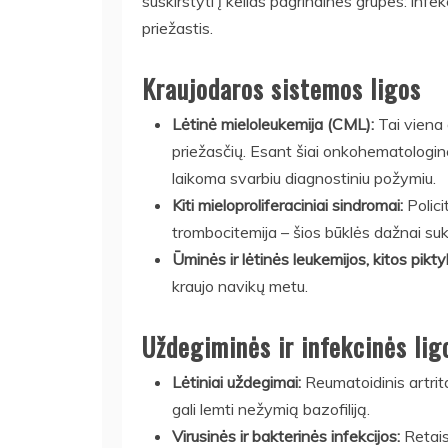
suskirstyti į kelias pagrindines grupes: infek
priežastis.
Kraujodaros sistemos ligos
Lėtinė mieloleukemija (CML):
Tai viena 
priežasčių. Esant šiai onkohematologinei l
laikoma svarbiu diagnostiniu požymiu.
Kiti mieloproliferaciniai sindromai:
Polici
trombocitemija – šios būklės dažnai suk
Ūminės ir lėtinės leukemijos, kitos pikty
kraujo navikų metu.
Uždegiminės ir infekcinės lig
Lėtiniai uždegimai:
Reumatoidinis artritas
gali lemti nežymią bazofiliją.
Virusinės ir bakterinės infekcijos:
Retais 