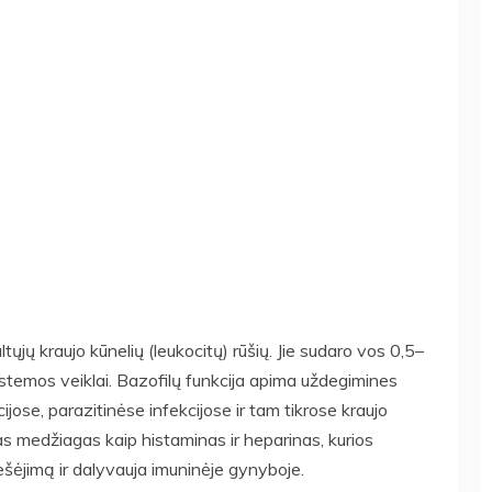
ltųjų kraujo kūnelių (leukocitų) rūšių. Jie sudaro vos 0,5–
istemos veiklai. Bazofilų funkcija apima uždegimines
jose, parazitinėse infekcijose ir tam tikrose kraujo
ias medžiagas kaip histaminas ir heparinas, kurios
rešėjimą ir dalyvauja imuninėje gynyboje.