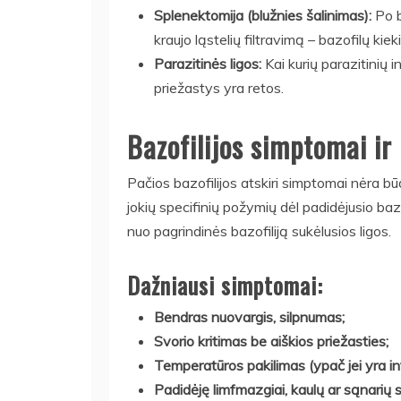
Splenektomija (blužnies šalinimas):
Po b
kraujo ląstelių filtravimą – bazofilų kieki
Parazitinės ligos:
Kai kurių parazitinių 
priežastys yra retos.
Bazofilijos simptomai ir 
Pačios bazofilijos atskiri simptomai nėra būd
jokių specifinių požymių dėl padidėjusio baz
nuo pagrindinės bazofiliją sukėlusios ligos.
Dažniausi simptomai:
Bendras nuovargis, silpnumas;
Svorio kritimas be aiškios priežasties;
Temperatūros pakilimas (ypač jei yra in
Padidėję limfmazgiai, kaulų ar sąnarių 