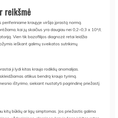
ir reikšmė
s periferiniame kraujyje viršija įprastą normą.
rėžiama, kai jų skaičius yra daugiau nei 0,2–0,3 x 10⁹/l,
ratoriją. Vien tik bazofilijos diagnozė retai leidžia
požymis ieškant galimų sveikatos sutrikimų.
astai ji lydi kitas kraujo rodiklių anomalijas.
tskleidžiamas atlikus bendrą kraujo tyrimą.
esnio ištyrimo, siekiant nustatyti pagrindinę priežastį.
u kitų būklių ar ligų simptomas. Jos priežastis galima