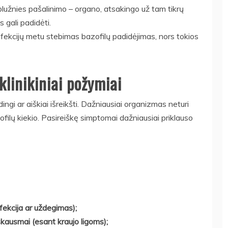
lužnies pašalinimo – organo, atsakingo už tam tikrų
s gali padidėti.
infekcijų metu stebimas bazofilų padidėjimas, nors tokios
klinikiniai požymiai
ingi ar aiškiai išreikšti. Dažniausiai organizmas neturi
ofilų kiekio. Pasireiškę simptomai dažniausiai priklauso
fekcija ar uždegimas);
skausmai (esant kraujo ligoms);