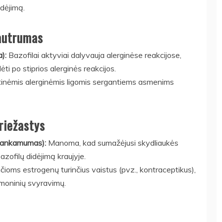
idėjimą.
jautrumas
a):
Bazofilai aktyviai dalyvauja alerginėse reakcijose,
ėti po stiprios alerginės reakcijos.
inėmis alerginėmis ligomis sergantiems asmenims
riežastys
akankamumas):
Manoma, kad sumažėjusi skydliaukės
azofilų didėjimą kraujyje.
ioms estrogenų turinčius vaistus (pvz., kontraceptikus),
ormoninių svyravimų.