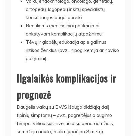
Vaikų endokrinologo, onkologo, genetikų,
ortopedų, logopedų ir kitų specialistų
konsultacijos pagal poreikį.
Reguliarūs medicininiai patikrinimai
ankstyvam komplikacijų atpažinimui.
Tėvų ir globėjų edukacija apie galimus
rizikos ženklus (pvz., hipoglikemija ar naviko
požymiai).
Ilgalaikės komplikacijos ir
prognozė
Daugelis vaikų su BWS išauga didžiąją dalį
tipinių simptomų – pvz., pagreitėjusio augimo
tempai vėliau susiniveliuoja su bendraamžiais,
sumažėja navikų rizika (ypač po 8 metų).