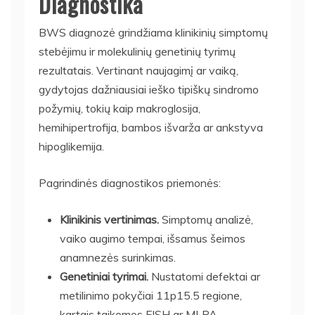
Diagnostika
BWS diagnozė grindžiama klinikinių simptomų
stebėjimu ir molekulinių genetinių tyrimų
rezultatais. Vertinant naujagimį ar vaiką,
gydytojas dažniausiai ieško tipiškų sindromo
požymių, tokių kaip makroglosija,
hemihipertrofija, bambos išvarža ar ankstyva
hipoglikemija.
Pagrindinės diagnostikos priemonės:
Klinikinis vertinimas.
Simptomų analizė,
vaiko augimo tempai, išsamus šeimos
anamnezės surinkimas.
Genetiniai tyrimai.
Nustatomi defektai ar
metilinimo pokyčiai 11p15.5 regione,
kartais taikomos FISH ar MLPA