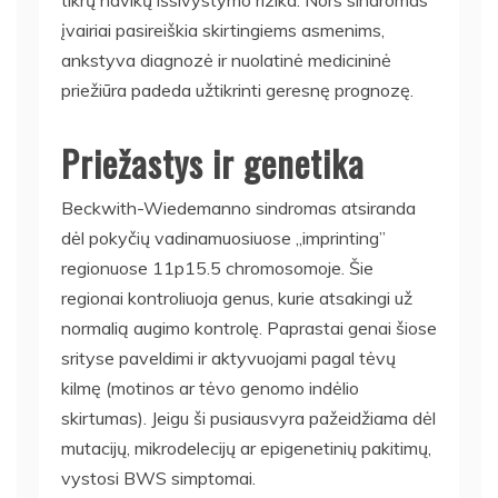
įvairiai pasireiškia skirtingiems asmenims,
ankstyva diagnozė ir nuolatinė medicininė
priežiūra padeda užtikrinti geresnę prognozę.
Priežastys ir genetika
Beckwith-Wiedemanno sindromas atsiranda
dėl pokyčių vadinamuosiuose „imprinting”
regionuose 11p15.5 chromosomoje. Šie
regionai kontroliuoja genus, kurie atsakingi už
normalią augimo kontrolę. Paprastai genai šiose
srityse paveldimi ir aktyvuojami pagal tėvų
kilmę (motinos ar tėvo genomo indėlio
skirtumas). Jeigu ši pusiausvyra pažeidžiama dėl
mutacijų, mikrodelecijų ar epigenetinių pakitimų,
vystosi BWS simptomai.