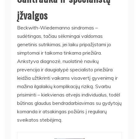
įžvalgos
Beckwith-Wiedemanno sindromas –
sudėtingas, tačiau sėkmingai valdomas
genetinis sutrikimas, jei laiku pripažįstami jo
simptomai ir taikoma tinkama priežiūra.
Ankstyva diagnozė, nuolatinė navikų
prevencija ir daugialypė specialisto priežiūra
leidžia užtikrinti vaikams visavertį gyvenimą ir
mažina ilgalaikių komplikacijų riziką. Svarbu
prisiminti – kiekvienas atvejis individualus, todėl
būtinas glaudus bendradarbiavimas su gydytojų
komanda ir atsakingas požiūris į reguliarų
sveikatos stebėjimą.