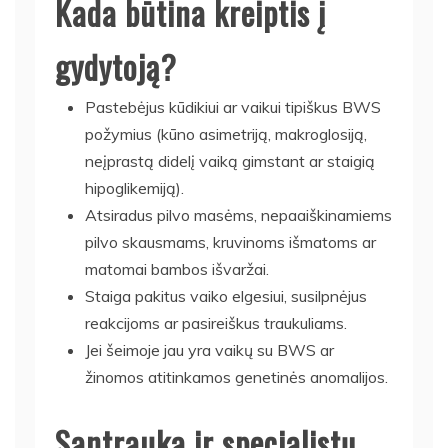
Kada būtina kreiptis į
gydytoją?
Pastebėjus kūdikiui ar vaikui tipiškus BWS
požymius (kūno asimetriją, makroglosiją,
neįprastą didelį vaiką gimstant ar staigią
hipoglikemiją).
Atsiradus pilvo masėms, nepaaiškinamiems
pilvo skausmams, kruvinoms išmatoms ar
matomai bambos išvaržai.
Staiga pakitus vaiko elgesiui, susilpnėjus
reakcijoms ar pasireiškus traukuliams.
Jei šeimoje jau yra vaikų su BWS ar
žinomos atitinkamos genetinės anomalijos.
Santrauka ir specialistų