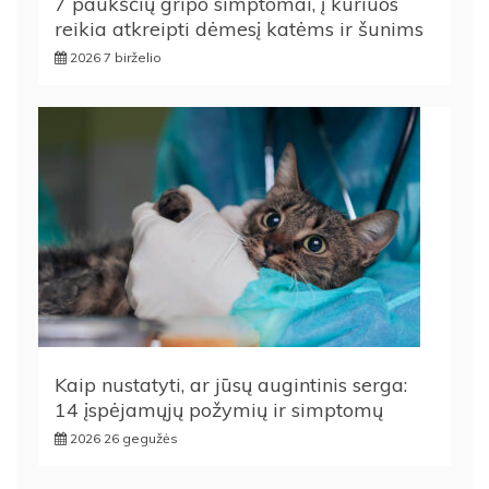
7 paukščių gripo simptomai, į kuriuos
reikia atkreipti dėmesį katėms ir šunims
2026 7 birželio
Kaip nustatyti, ar jūsų augintinis serga:
14 įspėjamųjų požymių ir simptomų
2026 26 gegužės