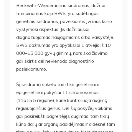
Beckwith-Wiedemanno sindromas, dažnai
trumpinamas kaip BWS, yra sudėtingas
genetinis sindromas, paveikiantis įvairius kūno
vystymosi aspektus. Jis dažniausiai
diagnozuojamas naujagimiams arba vaikystėje.
BWS dažnumas yra apytiksliai 1 atvejis iš 10
000–15 000 gyvų gimimų, nors skaičiavimai
gali skirtis dėl nevienodo diagnostinio
pasiekiamumo.
Šį sindromą sukelia tam tikri genetiniai ir
epigenetiniai pokyčiai 11 chromosomos
(11p15.5 regione), kurie kontroliuoja augimą
reguliuojančius genus. Dėl šių pokyčių vaikams
gali pasireikšti pagreitėjęs augimas, tam tikrų
kūno dalių ar organų padidėjimas ir didesnė tam
tikrų navikų išsivystymo rizika. Nors sindromas