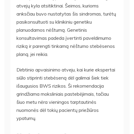
atvejų kyla atsitiktinai. Šeimos, kurioms
anksčiau buvo nustatytas šis sindromas, turėtų
pasikonsultuoti su klinikiniu genetiku
planuodamos nėštumą. Genetinis
konsultavimas padeda įvertinti paveldimumo
riziką ir parengti tinkamą nėštumo stebėsenos
planą, jei reikia.
Dirbtinio apvaisinimo atveju, kai kurie ekspertai
siūlo stiprinti stebėseną dėl galimai šiek tiek
išaugusios BWS rizikos. Ši rekomendacija
grindžiama moksliniais pastebėjimais, tačiau
šiuo metu nėra vieningos tarptautinės
nuomonės dėl tokių pacientų priežiūros
ypatumų.