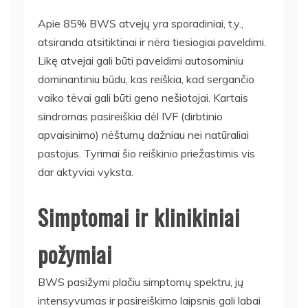
Apie 85% BWS atvejų yra sporadiniai, t.y.,
atsiranda atsitiktinai ir nėra tiesiogiai paveldimi.
Likę atvejai gali būti paveldimi autosominiu
dominantiniu būdu, kas reiškia, kad sergančio
vaiko tėvai gali būti geno nešiotojai. Kartais
sindromas pasireiškia dėl IVF (dirbtinio
apvaisinimo) nėštumų dažniau nei natūraliai
pastojus. Tyrimai šio reiškinio priežastimis vis
dar aktyviai vyksta.
Simptomai ir klinikiniai
požymiai
BWS pasižymi plačiu simptomų spektru, jų
intensyvumas ir pasireiškimo laipsnis gali labai