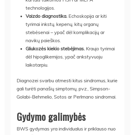
technologijos.
Vaizdo diagnostika.
Echoskopija ar kiti
tyrimai inkstų, kepenų, kitų organų
stebėsenai – ypač dėl komplikacijų ar
navikų paieškos.
Gliukozės kiekio stebėjimas.
Kraujo tyrimai
dėl hipoglikemijos, ypač ankstyvuoju
laikotarpiu.
Diagnozei svarbu atmesti kitus sindromus, kurie
gali turėti panašių simptomų, pvz., Simpson-
Golabi-Behmelio, Sotos ar Perlmano sindromai.
Gydymo galimybės
BWS gydymas yra individualus ir priklauso nuo