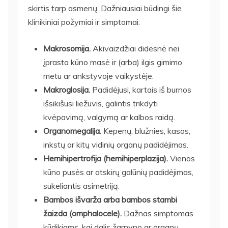
skirtis tarp asmenų. Dažniausiai būdingi šie
klinikiniai požymiai ir simptomai:
Makrosomija.
Akivaizdžiai didesnė nei
įprasta kūno masė ir (arba) ilgis gimimo
metu ar ankstyvoje vaikystėje.
Makroglosija.
Padidėjusi, kartais iš burnos
išsikišusi liežuvis, galintis trikdyti
kvėpavimą, valgymą ar kalbos raidą.
Organomegalija.
Kepenų, blužnies, kasos,
inkstų ar kitų vidinių organų padidėjimas.
Hemihipertrofija (hemihiperplazija).
Vienos
kūno pusės ar atskirų galūnių padidėjimas,
sukeliantis asimetriją.
Bambos išvarža arba bambos stambi
žaizda (omphalocele).
Dažnas simptomas
kūdikiams, kai dalis žarnyno ar organų