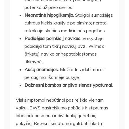
patenka už pilvo sienos.
Neonatinė hipoglikemija.
Staigiai sumažėjęs
cukraus kiekis kraujyje po gimimo; neretai
reikalauja skubios medicininės pagalbos.
Padidėjusi polinkis į navikus.
Vaikystėje
padidėja tam tikrų navikų, pvz., Wilms’o
(inkstų) naviko ar hepatoblastomos,
tikimybė.
Ausų anomalijos.
Maži odos įdubimai ar
peraugimai išorinėje ausyje.
Dažnesni bambos ar pilvo sienos ypatumai.
Visi simptomai nebūtinai pasireiškia vienam
vaikui. BWS pasireiškimo pobūdis ir stiprumas
labai priklauso nuo individualių genetinių
pokyčių. Retesni simptomai gali būti inkstų