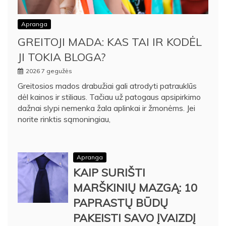
Apranga
GREITOJI MADA: KAS TAI IR KODĖL
JI TOKIA BLOGA?
2026 7 gegužės
Greitosios mados drabužiai gali atrodyti patrauklūs
dėl kainos ir stiliaus. Tačiau už patogaus apsipirkimo
dažnai slypi nemenka žala aplinkai ir žmonėms. Jei
norite rinktis sąmoningiau,
Apranga
KAIP SURIŠTI
MARŠKINIŲ MAZGĄ: 10
PAPRASTŲ BŪDŲ
PAKEISTI SAVO ĮVAIZDĮ