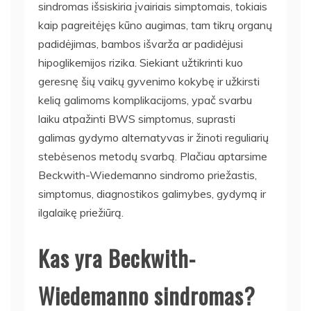
sindromas išsiskiria įvairiais simptomais, tokiais
kaip pagreitėjęs kūno augimas, tam tikrų organų
padidėjimas, bambos išvarža ar padidėjusi
hipoglikemijos rizika. Siekiant užtikrinti kuo
geresnę šių vaikų gyvenimo kokybę ir užkirsti
kelią galimoms komplikacijoms, ypač svarbu
laiku atpažinti BWS simptomus, suprasti
galimas gydymo alternatyvas ir žinoti reguliarių
stebėsenos metodų svarbą. Plačiau aptarsime
Beckwith-Wiedemanno sindromo priežastis,
simptomus, diagnostikos galimybes, gydymą ir
ilgalaikę priežiūrą.
Kas yra Beckwith-
Wiedemanno sindromas?