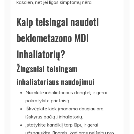
kasdien, net jei ligos simptomų nėra.
Kaip teisingai naudoti
beklometazono MDI
inhaliatorių?
Žingsniai teisingam
inhaliatoriaus naudojimui
Nuimkite inhaliatoriaus dangtelį ir gerai
pakratykite prietaisą.
Iškvėpkite kiek įmanoma daugiau oro,
išskyrus pačią į inhaliatorių.
Įstatykite kandiklį tarp lūpų ir gerai
užspauskite lūpomis, kad oras neišeitų pro