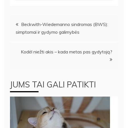
Navigacija
Beckwith-Wiedemanno sindromas (BWS):
simptomai ir gydymo galimybės
tarp
įrašų
Kodėl niežti akis – kada metas pas gydytoją?
JUMS TAI GALI PATIKTI