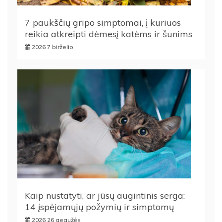
7 paukščių gripo simptomai, į kuriuos
reikia atkreipti dėmesį katėms ir šunims
2026 7 birželio
Kaip nustatyti, ar jūsų augintinis serga:
14 įspėjamųjų požymių ir simptomų
2026 26 gegužės