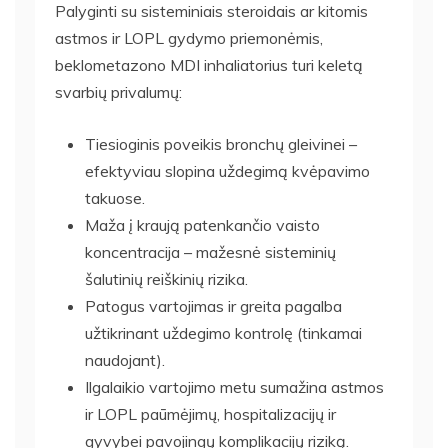
Palyginti su sisteminiais steroidais ar kitomis
astmos ir LOPL gydymo priemonėmis,
beklometazono MDI inhaliatorius turi keletą
svarbių privalumų:
Tiesioginis poveikis bronchų gleivinei –
efektyviau slopina uždegimą kvėpavimo
takuose.
Maža į kraują patenkančio vaisto
koncentracija – mažesnė sisteminių
šalutinių reiškinių rizika.
Patogus vartojimas ir greita pagalba
užtikrinant uždegimo kontrolę (tinkamai
naudojant).
Ilgalaikio vartojimo metu sumažina astmos
ir LOPL paūmėjimų, hospitalizacijų ir
gyvybei pavojingų komplikacijų riziką.