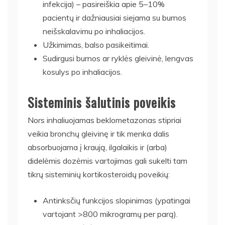
infekcija) – pasireiškia apie 5–10%
pacientų ir dažniausiai siejama su burnos
neišskalavimu po inhaliacijos.
Užkimimas, balso pasikeitimai.
Sudirgusi burnos ar ryklės gleivinė, lengvas
kosulys po inhaliacijos.
Sisteminis šalutinis poveikis
Nors inhaliuojamas beklometazonas stipriai
veikia bronchų gleivinę ir tik menka dalis
absorbuojama į kraują, ilgalaikis ir (arba)
didelėmis dozėmis vartojimas gali sukelti tam
tikrų sisteminių kortikosteroidų poveikių:
Antinksčių funkcijos slopinimas (ypatingai
vartojant >800 mikrogramų per parą).