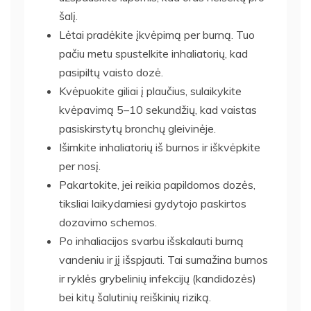
šalį.
Lėtai pradėkite įkvėpimą per burną. Tuo
pačiu metu spustelkite inhaliatorių, kad
pasipiltų vaisto dozė.
Kvėpuokite giliai į plaučius, sulaikykite
kvėpavimą 5–10 sekundžių, kad vaistas
pasiskirstytų bronchų gleivinėje.
Išimkite inhaliatorių iš burnos ir iškvėpkite
per nosį.
Pakartokite, jei reikia papildomos dozės,
tiksliai laikydamiesi gydytojo paskirtos
dozavimo schemos.
Po inhaliacijos svarbu išskalauti burną
vandeniu ir jį išspjauti. Tai sumažina burnos
ir ryklės grybelinių infekcijų (kandidozės)
bei kitų šalutinių reiškinių riziką.