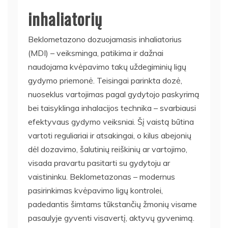
inhaliatorių
Beklometazono dozuojamasis inhaliatorius
(MDI) – veiksminga, patikima ir dažnai
naudojama kvėpavimo takų uždegiminių ligų
gydymo priemonė. Teisingai parinkta dozė,
nuoseklus vartojimas pagal gydytojo paskyrimą
bei taisyklinga inhalacijos technika – svarbiausi
efektyvaus gydymo veiksniai. Šį vaistą būtina
vartoti reguliariai ir atsakingai, o kilus abejonių
dėl dozavimo, šalutinių reiškinių ar vartojimo,
visada pravartu pasitarti su gydytoju ar
vaistininku. Beklometazonas – modernus
pasirinkimas kvėpavimo ligų kontrolei,
padedantis šimtams tūkstančių žmonių visame
pasaulyje gyventi visavertį, aktyvų gyvenimą.