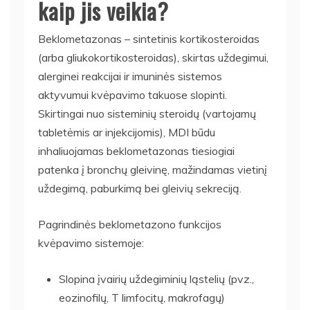
kaip jis veikia?
Beklometazonas – sintetinis kortikosteroidas
(arba gliukokortikosteroidas), skirtas uždegimui,
alerginei reakcijai ir imuninės sistemos
aktyvumui kvėpavimo takuose slopinti.
Skirtingai nuo sisteminių steroidų (vartojamų
tabletėmis ar injekcijomis), MDI būdu
inhaliuojamas beklometazonas tiesiogiai
patenka į bronchų gleivinę, mažindamas vietinį
uždegimą, paburkimą bei gleivių sekreciją.
Pagrindinės beklometazono funkcijos
kvėpavimo sistemoje:
Slopina įvairių uždegiminių ląstelių (pvz.,
eozinofilų, T limfocitų, makrofagų)