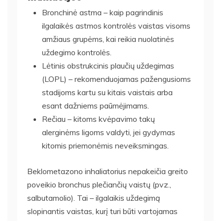
Bronchinė astma – kaip pagrindinis
ilgalaikės astmos kontrolės vaistas visoms
amžiaus grupėms, kai reikia nuolatinės
uždegimo kontrolės.
Lėtinis obstrukcinis plaučių uždegimas
(LOPL) – rekomenduojamas pažengusioms
stadijoms kartu su kitais vaistais arba
esant dažniems paūmėjimams.
Rečiau – kitoms kvėpavimo takų
alerginėms ligoms valdyti, jei gydymas
kitomis priemonėmis neveiksmingas.
Beklometazono inhaliatorius nepakeičia greito
poveikio bronchus plečiančių vaistų (pvz.,
salbutamolio). Tai – ilgalaikis uždegimą
slopinantis vaistas, kurį turi būti vartojamas