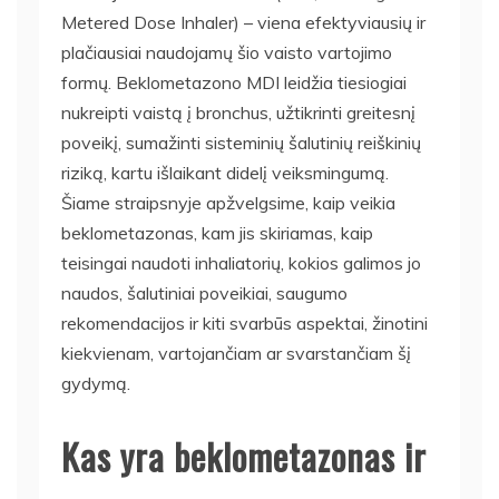
Metered Dose Inhaler) – viena efektyviausių ir
plačiausiai naudojamų šio vaisto vartojimo
formų. Beklometazono MDI leidžia tiesiogiai
nukreipti vaistą į bronchus, užtikrinti greitesnį
poveikį, sumažinti sisteminių šalutinių reiškinių
riziką, kartu išlaikant didelį veiksmingumą.
Šiame straipsnyje apžvelgsime, kaip veikia
beklometazonas, kam jis skiriamas, kaip
teisingai naudoti inhaliatorių, kokios galimos jo
naudos, šalutiniai poveikiai, saugumo
rekomendacijos ir kiti svarbūs aspektai, žinotini
kiekvienam, vartojančiam ar svarstančiam šį
gydymą.
Kas yra beklometazonas ir