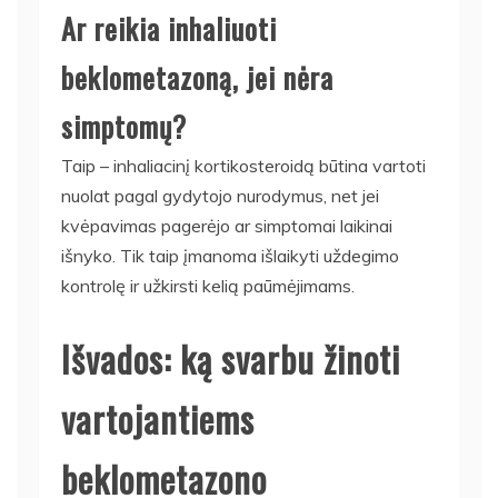
Ar reikia inhaliuoti
beklometazoną, jei nėra
simptomų?
Taip – inhaliacinį kortikosteroidą būtina vartoti
nuolat pagal gydytojo nurodymus, net jei
kvėpavimas pagerėjo ar simptomai laikinai
išnyko. Tik taip įmanoma išlaikyti uždegimo
kontrolę ir užkirsti kelią paūmėjimams.
Išvados: ką svarbu žinoti
vartojantiems
beklometazono