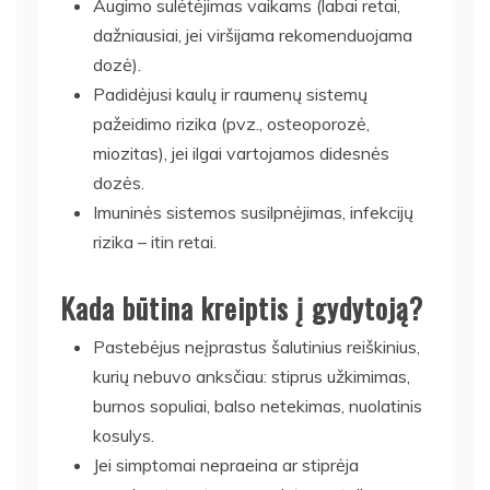
Augimo sulėtėjimas vaikams (labai retai,
dažniausiai, jei viršijama rekomenduojama
dozė).
Padidėjusi kaulų ir raumenų sistemų
pažeidimo rizika (pvz., osteoporozė,
miozitas), jei ilgai vartojamos didesnės
dozės.
Imuninės sistemos susilpnėjimas, infekcijų
rizika – itin retai.
Kada būtina kreiptis į gydytoją?
Pastebėjus neįprastus šalutinius reiškinius,
kurių nebuvo anksčiau: stiprus užkimimas,
burnos sopuliai, balso netekimas, nuolatinis
kosulys.
Jei simptomai nepraeina ar stiprėja