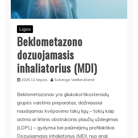
Ligos
Beklometazono
dozuojamasis
inhaliatorius (MDI)
2025 12 liepos
Solveiga Vaitkevičienė
Beklometazonas yra gliukokortikosteroidų
grupės vaistinis preparatas, dažniausiai
naudojamas kvėpavimo takų ligų – tokių kaip
astma ar lėtinis obstrukcinis plaučių uždegimas
(LOPL) – gydymui bei paūmėjimų profilaktikai.
Dozuojamasis inhaliatorius (MDI, nuo angl.