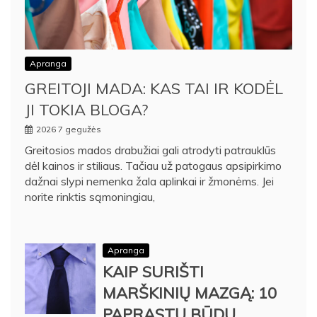
Apranga
GREITOJI MADA: KAS TAI IR KODĖL
JI TOKIA BLOGA?
2026 7 gegužės
Greitosios mados drabužiai gali atrodyti patrauklūs
dėl kainos ir stiliaus. Tačiau už patogaus apsipirkimo
dažnai slypi nemenka žala aplinkai ir žmonėms. Jei
norite rinktis sąmoningiau,
Apranga
KAIP SURIŠTI
MARŠKINIŲ MAZGĄ: 10
PAPRASTŲ BŪDŲ