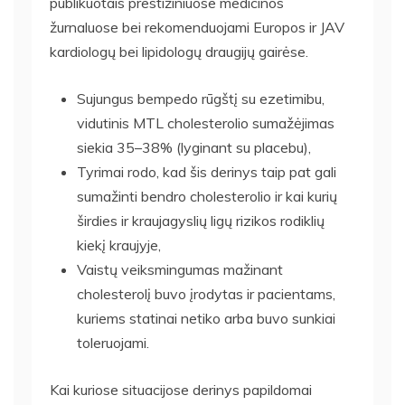
publikuotais prestižiniuose medicinos
žurnaluose bei rekomenduojami Europos ir JAV
kardiologų bei lipidologų draugijų gairėse.
Sujungus bempedo rūgštį su ezetimibu,
vidutinis MTL cholesterolio sumažėjimas
siekia 35–38% (lyginant su placebu),
Tyrimai rodo, kad šis derinys taip pat gali
sumažinti bendro cholesterolio ir kai kurių
širdies ir kraujagyslių ligų rizikos rodiklių
kiekį kraujyje,
Vaistų veiksmingumas mažinant
cholesterolį buvo įrodytas ir pacientams,
kuriems statinai netiko arba buvo sunkiai
toleruojami.
Kai kuriose situacijose derinys papildomai