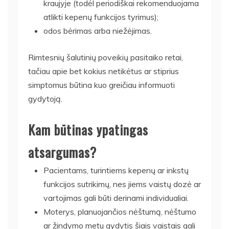
kraujyje (todėl periodiškai rekomenduojama
atlikti kepenų funkcijos tyrimus);
odos bėrimas arba niežėjimas.
Rimtesnių šalutinių poveikių pasitaiko retai,
tačiau apie bet kokius netikėtus ar stiprius
simptomus būtina kuo greičiau informuoti
gydytoją.
Kam būtinas ypatingas
atsargumas?
Pacientams, turintiems kepenų ar inkstų
funkcijos sutrikimų, nes jiems vaistų dozė ar
vartojimas gali būti derinami individualiai.
Moterys, planuojančios nėštumą, nėštumo
ar žindymo metu gydytis šiais vaistais gali