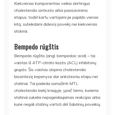
Kiekvienas komponentas veikia skirtingus
cholesterolio sintezės arba pasisavinimo
etapus, todėl kartu vartojami jie papildo vienas
kitą, suteikdami didesnį poveikį nei kiekvienas
atskirai.
Bempedo rūgštis
Bempedo rūgštis (angl. bempedoic acid) – tai
vaistas iš ATP-citrato liazės (ACL) inhibitorių
grupės. Šis vaistas slopina cholesterolio
biosintezę kepenyse dar ankstesniu etapu nei
statinai. Tai padeda sumažinti MTL
cholesterolio kiekį kraujyje, ypač tiems, kuriems
statinai sukelia nepageidaujamas reakcijas arba
kurie negali statinų vartoti dėl šalutinių poveikių.