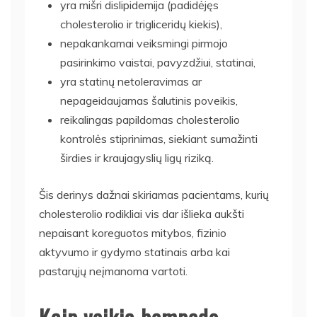
yra mišri dislipidemija (padidėjęs
cholesterolio ir trigliceridų kiekis),
nepakankamai veiksmingi pirmojo
pasirinkimo vaistai, pavyzdžiui, statinai,
yra statinų netoleravimas ar
nepageidaujamas šalutinis poveikis,
reikalingas papildomas cholesterolio
kontrolės stiprinimas, siekiant sumažinti
širdies ir kraujagyslių ligų riziką.
Šis derinys dažnai skiriamas pacientams, kurių
cholesterolio rodikliai vis dar išlieka aukšti
nepaisant koreguotos mitybos, fizinio
aktyvumo ir gydymo statinais arba kai
pastarųjų neįmanoma vartoti.