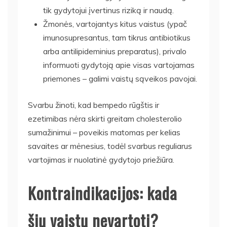
tik gydytojui įvertinus riziką ir naudą.
Žmonės, vartojantys kitus vaistus (ypač
imunosupresantus, tam tikrus antibiotikus
arba antilipideminius preparatus), privalo
informuoti gydytoją apie visas vartojamas
priemones – galimi vaistų sąveikos pavojai.
Svarbu žinoti, kad bempedo rūgštis ir
ezetimibas nėra skirti greitam cholesterolio
sumažinimui – poveikis matomas per kelias
savaites ar mėnesius, todėl svarbus reguliarus
vartojimas ir nuolatinė gydytojo priežiūra.
Kontraindikacijos: kada
šių vaistų nevartoti?