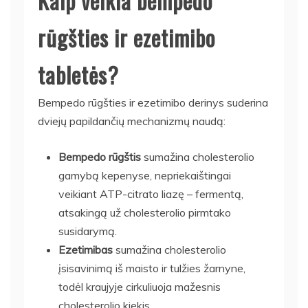
Kaip veikia bempedo
rūgšties ir ezetimibo
tabletės?
Bempedo rūgšties ir ezetimibo derinys suderina
dviejų papildančių mechanizmų naudą:
Bempedo rūgštis
sumažina cholesterolio
gamybą kepenyse, nepriekaištingai
veikiant ATP-citrato liazę – fermentą,
atsakingą už cholesterolio pirmtako
susidarymą.
Ezetimibas
sumažina cholesterolio
įsisavinimą iš maisto ir tulžies žarnyne,
todėl kraujyje cirkuliuoja mažesnis
cholesterolio kiekis.