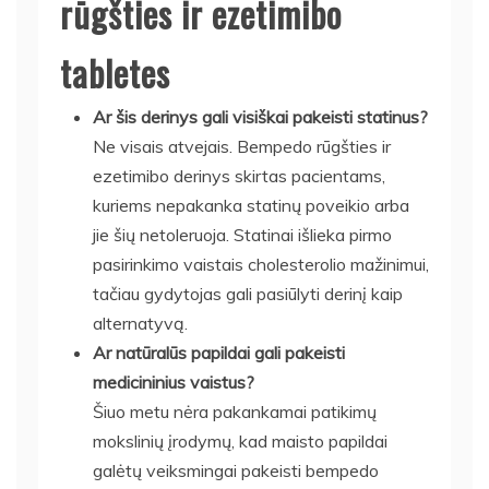
rūgšties ir ezetimibo
tabletes
Ar šis derinys gali visiškai pakeisti statinus?
Ne visais atvejais. Bempedo rūgšties ir
ezetimibo derinys skirtas pacientams,
kuriems nepakanka statinų poveikio arba
jie šių netoleruoja. Statinai išlieka pirmo
pasirinkimo vaistais cholesterolio mažinimui,
tačiau gydytojas gali pasiūlyti derinį kaip
alternatyvą.
Ar natūralūs papildai gali pakeisti
medicininius vaistus?
Šiuo metu nėra pakankamai patikimų
mokslinių įrodymų, kad maisto papildai
galėtų veiksmingai pakeisti bempedo