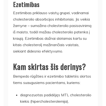
Ezetimibas
Ezetimibas priklauso vaistų grupei, vadinamai
cholesterolio absorbcijos inhibitoriais. Jis veikia
žarnyne – sumažina cholesterolio pasisavinimą
iš maisto, todėl mažiau cholesterolio patenka į
kraują. Ezetimibas dažnai skiriamas kartu su
kitais cholesterolį mažinančiais vaistais,
siekiant didesnio efektyvumo.
Kam skirtas šis derinys?
Bempedo rūgšties ir ezetimibo tabletės skirtos
tiems suaugusiems pacientams, kuriems:
diagnozuotas padidėjęs MTL cholesterolio
kiekis (hipercholesterolemija),