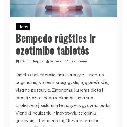
Ligos
Bempedo rūgšties ir
ezetimibo tabletės
2025 16 liepos
Solveiga Vaitkevičienė
Didelis cholesterolio kiekis kraujyje – viena iš
pagrindinių širdies ir kraujagyslių ligų priežasčių
visame pasaulyje. Žmonėms, kuriems dieta ir
įprasti vaistai nepakankamai sumažina
cholesterolį, siūlomi alternatyvūs gydymo būdai.
Viena iš naujesnių ir inovatyvių terapinių
galimybių – bempedo rūgšties ir ezetimibo