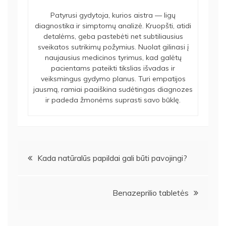
Patyrusi gydytoja, kurios aistra — ligų
diagnostika ir simptomų analizė. Kruopšti, atidi
detalėms, geba pastebėti net subtiliausius
sveikatos sutrikimų požymius. Nuolat gilinasi į
naujausius medicinos tyrimus, kad galėtų
pacientams pateikti tikslias išvadas ir
veiksmingus gydymo planus. Turi empatijos
jausmą, ramiai paaiškina sudėtingas diagnozes
ir padeda žmonėms suprasti savo būklę.
Navigacija
Kada natūralūs papildai gali būti pavojingi?
tarp
Benazeprilio tabletės
įrašų