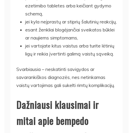
ezetimibo tabletes arba keičiant gydymo
schemą,
jei kyla neįprastų ar stiprių šalutinių reakcijų,
esant ženkliai blogėjančiai sveikatos būklei
ar naujiems simptomams,
jei vartojate kitus vaistus arba turite lėtinių
ligų ir reikia įvertinti galimą vaistų sąveiką.
Svarbiausia – neskatinti savigydos ar
savarankiškos diagnozės, nes netinkamas
vaistų vartojimas gali sukelti rimtų komplikacijų.
Dažniausi klausimai ir
mitai apie bempedo