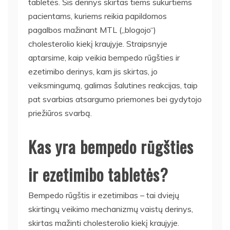
tabletės. Šis derinys skirtas tiems sukurtiems
pacientams, kuriems reikia papildomos
pagalbos mažinant MTL („blogojo“)
cholesterolio kiekį kraujyje. Straipsnyje
aptarsime, kaip veikia bempedo rūgšties ir
ezetimibo derinys, kam jis skirtas, jo
veiksmingumą, galimas šalutines reakcijas, taip
pat svarbias atsargumo priemones bei gydytojo
priežiūros svarbą.
Kas yra bempedo rūgšties
ir ezetimibo tabletės?
Bempedo rūgštis ir ezetimibas – tai dviejų
skirtingų veikimo mechanizmų vaistų derinys,
skirtas mažinti cholesterolio kiekį kraujyje.