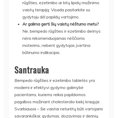
rūgšties, ezetimibo ar kitų lipidų mažinimo
vaistų terapiją. Visada pasitarkite su
gydytoju dėl papildų vartojimo.
Ar galima gerti šių vaistų nėštumo metu?
Ne, bempedo rūgšties ir ezetimibo derinys
nėra rekomenduojamas nėščioms
moterims, nebent gydytojas įvertina
būtinumo indikacijas.
Santrauka
Bempedo rūgšties ir ezetimibo tabletės yra
moderni ir efektyvi gydymo galimybė
pacientams, kuriems reikia papildomos
pagalbos mažinant cholesterolio kiekį kraujyje.
Svarbiausia – šie vaistai neturėtų būti vartojami
savarankiškai; gydymas, dozavimas ir derinių