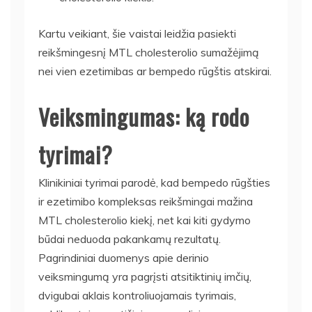
Kartu veikiant, šie vaistai leidžia pasiekti
reikšmingesnį MTL cholesterolio sumažėjimą
nei vien ezetimibas ar bempedo rūgštis atskirai.
Veiksmingumas: ką rodo
tyrimai?
Klinikiniai tyrimai parodė, kad bempedo rūgšties
ir ezetimibo kompleksas reikšmingai mažina
MTL cholesterolio kiekį, net kai kiti gydymo
būdai neduoda pakankamų rezultatų.
Pagrindiniai duomenys apie derinio
veiksmingumą yra pagrįsti atsitiktinių imčių,
dvigubai aklais kontroliuojamais tyrimais,