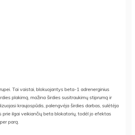
rupei. Tai vaistai, blokuojantys beta-1 adrenerginius
irdies plakimą, mažina širdies susitraukimų stiprumą ir
izuojasi kraujospūdis, palengvėja širdies darbas, sulėtėja
s prie ilgai veikiančių beta blokatorių, todėl jo efektas
 per parą.