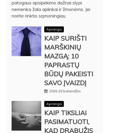
patogaus apsipirkimo dažnai slypi
nemenka žala aplinkai ir žmonėms. Jei
norite rinktis sąmoningiau,
Apranga
KAIP SURIŠTI
MARŠKINIŲ
MAZGĄ: 10
PAPRASTŲ
BŪDŲ PAKEISTI
SAVO ĮVAIZDĮ
2026 29 balandžio
Apranga
KAIP TIKSLIAI
PASIMATUOTI,
KAD DRABUŽIS