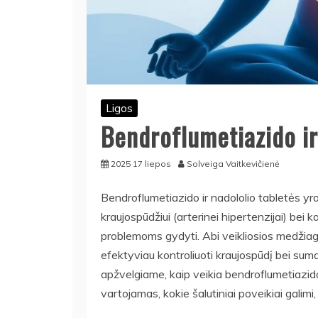
Ligos
Bendroflumetiazido ir
2025 17 liepos
Solveiga Vaitkevičienė
Bendroflumetiazido ir nadololio tabletės yr
kraujospūdžiui (arterinei hipertenzijai) bei k
problemoms gydyti. Abi veikliosios medžiag
efektyviau kontroliuoti kraujospūdį bei sumaž
apžvelgiame, kaip veikia bendroflumetiazido i
vartojamas, kokie šalutiniai poveikiai galimi,