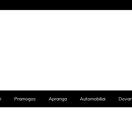
STRAIPSNIŲ KATALOGAS, KADANGI KIE
i
Pramogos
Apranga
Automobiliai
Dovan