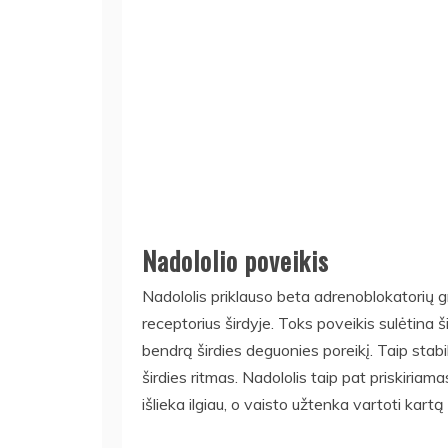
Nadololio poveikis
Nadololis priklauso beta adrenoblokatorių g
receptorius širdyje. Toks poveikis sulėtina š
bendrą širdies deguonies poreikį. Taip stabil
širdies ritmas. Nadololis taip pat priskiriama
išlieka ilgiau, o vaisto užtenka vartoti kartą