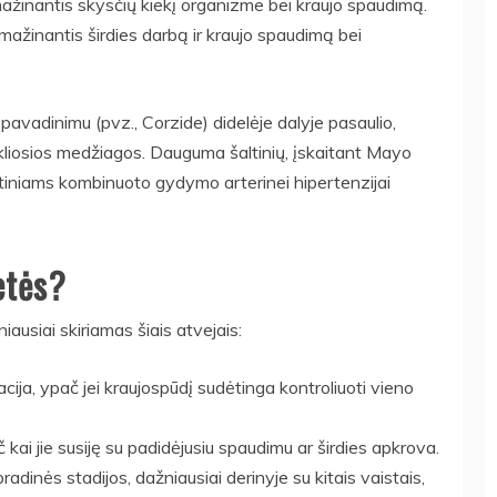
 mažinantis skysčių kiekį organizme bei kraujo spaudimą.
mažinantis širdies darbą ir kraujo spaudimą bei
 pavadinimu (pvz., Corzide) didelėje dalyje pasaulio,
kliosios medžiagos. Dauguma šaltinių, įskaitant Mayo
ndartiniams kombinuoto gydymo arterinei hipertenzijai
etės?
iausiai skiriamas šiais atvejais:
cija, ypač jei kraujospūdį sudėtinga kontroliuoti vieno
 kai jie susiję su padidėjusiu spaudimu ar širdies apkrova.
pradinės stadijos, dažniausiai derinyje su kitais vaistais,