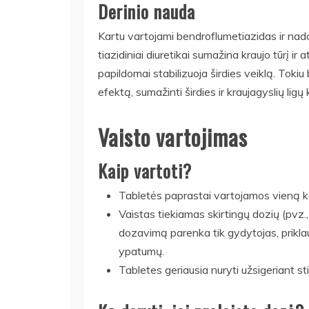
Derinio nauda
Kartu vartojami bendroflumetiazidas ir nadol
tiazidiniai diuretikai sumažina kraujo tūrį ir
papildomai stabilizuoja širdies veiklą. Toki
efektą, sumažinti širdies ir kraujagyslių ligų 
Vaisto vartojimas
Kaip vartoti?
Tabletės paprastai vartojamos vieną ka
Vaistas tiekiamas skirtingų dozių (pvz.
dozavimą parenka tik gydytojas, prikla
ypatumų.
Tabletes geriausia nuryti užsigeriant st