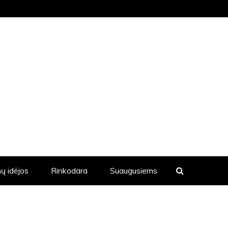
KVIENĄ DIENĄ YRA SKELBIAMOS
ų idėjos
Rinkodara
Suaugusiems