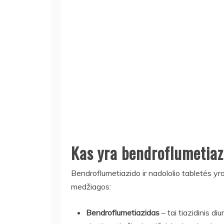
Kas yra bendroflumetiazi
Bendroflumetiazido ir nadololio tabletės yra 
medžiagos:
Bendroflumetiazidas
– tai tiazidinis d