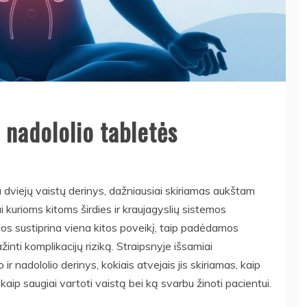
 nadololio tabletės
a dviejų vaistų derinys, dažniausiai skiriamas aukštam
ai kurioms kitoms širdies ir kraujagyslių sistemos
os sustiprina viena kitos poveikį, taip padėdamos
inti komplikacijų riziką. Straipsnyje išsamiai
r nadololio derinys, kokiais atvejais jis skiriamas, kaip
 kaip saugiai vartoti vaistą bei ką svarbu žinoti pacientui.