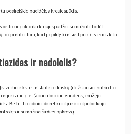
rtu pasireiškia padidėjęs kraujospūdis.
 vaisto nepakanka kraujospūdžiui sumažinti, todėl
reparatai tam, kad papildytų ir sustiprintų vienas kito
iazidas ir nadololis?
is veikia inkstus ir skatina druskų (dažniausiai natrio bei
 iš organizmo pasišalina daugiau vandens, mažėja
dis. Be to, tiazidiniai diuretikai ilgainiui atpalaiduoja
ontrolės ir sumažina širdies apkrovą.