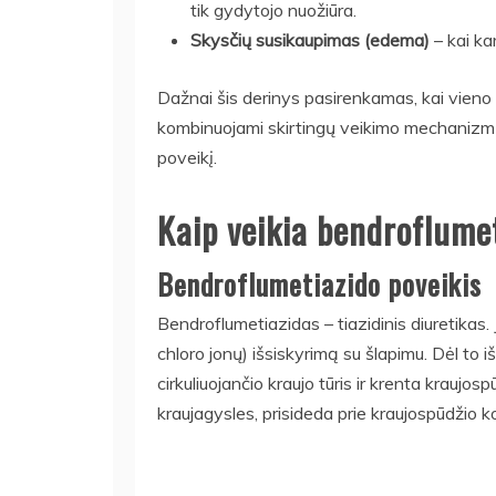
tik gydytojo nuožiūra.
Skysčių susikaupimas (edema)
– kai ka
Dažnai šis derinys pasirenkamas, kai vieno
kombinuojami skirtingų veikimo mechanizmų p
poveikį.
Kaip veikia bendroflumet
Bendroflumetiazido poveikis
Bendroflumetiazidas – tiazidinis diuretikas. J
chloro jonų) išsiskyrimą su šlapimu. Dėl to
cirkuliuojančio kraujo tūris ir krenta kraujospū
kraujagysles, prisideda prie kraujospūdžio k