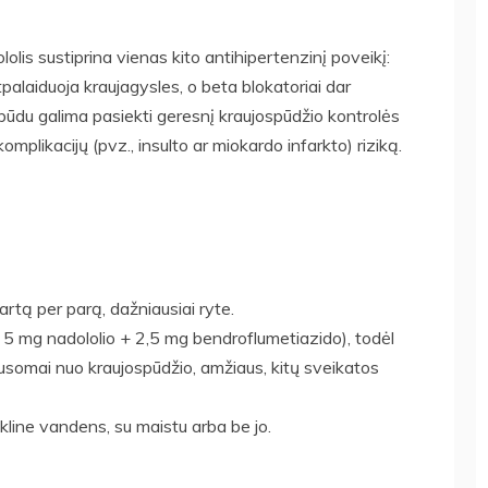
olis sustiprina vienas kito antihipertenzinį poveikį:
 atpalaiduoja kraujagysles, o beta blokatoriai dar
u būdu galima pasiekti geresnį kraujospūdžio kontrolės
komplikacijų (pvz., insulto ar miokardo infarkto) riziką.
rtą per parą, dažniausiai ryte.
, 5 mg nadololio + 2,5 mg bendroflumetiazido), todėl
usomai nuo kraujospūdžio, amžiaus, kitų sveikatos
ikline vandens, su maistu arba be jo.