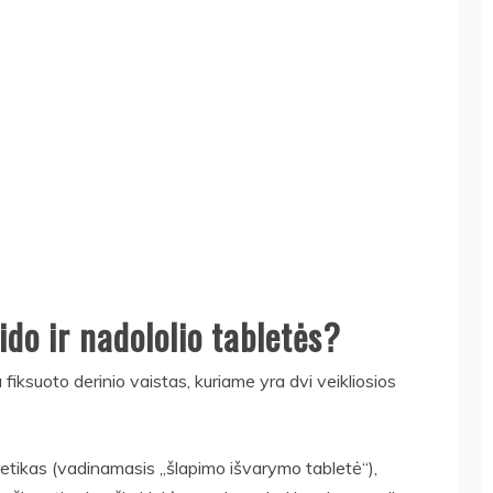
do ir nadololio tabletės?
fiksuoto derinio vaistas, kuriame yra dvi veikliosios
iuretikas (vadinamasis „šlapimo išvarymo tabletė“),