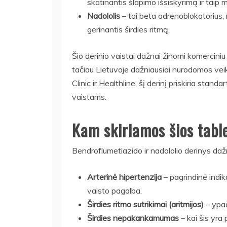
skatinantis šlapimo išsiskyrimą ir taip
Nadololis
– tai beta adrenoblokatorius, 
gerinantis širdies ritmą.
Šio derinio vaistai dažnai žinomi komerciniu
tačiau Lietuvoje dažniausiai nurodomos vei
Clinic ir Healthline, šį derinį priskiria sta
vaistams.
Kam skiriamos šios tabl
Bendroflumetiazido ir nadololio derinys dažn
Arterinė hipertenzija
– pagrindinė indika
vaisto pagalba.
Širdies ritmo sutrikimai (aritmijos)
– ypač
Širdies nepakankamumas
– kai šis yra 