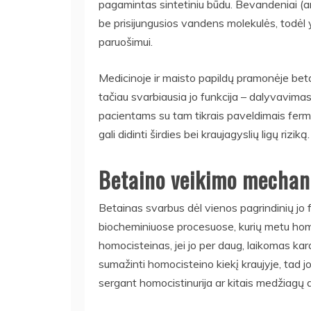
pagamintas sintetiniu būdu. Bevandeniai (anh
be prisijungusios vandens molekulės, todėl 
paruošimui.
Medicinoje ir maisto papildų pramonėje bet
tačiau svarbiausia jo funkcija – dalyvavim
pacientams su tam tikrais paveldimais ferme
gali didinti širdies bei kraujagyslių ligų riziką.
Betaino veikimo mechan
Betainas svarbus dėl vienos pagrindinių jo f
biocheminiuose procesuose, kurių metu hom
homocisteinas, jei jo per daug, laikomas kar
sumažinti homocisteino kiekį kraujyje, tad jo
sergant homocistinurija ar kitais medžiagų a