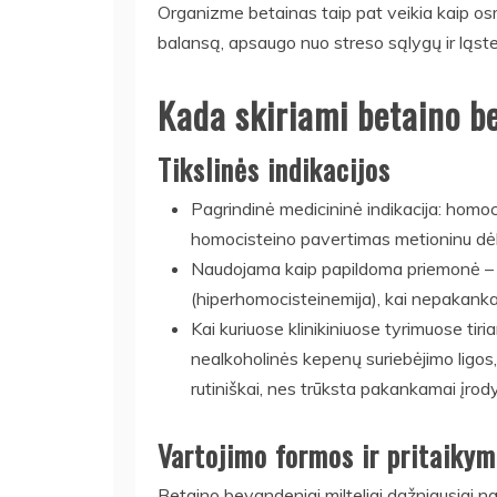
Organizme betainas taip pat veikia kaip osmo
balansą, apsaugo nuo streso sąlygų ir ląste
Kada skiriami betaino be
Tikslinės indikacijos
Pagrindinė medicininė indikacija: homoci
homocisteino pavertimas metioninu dėl
Naudojama kaip papildoma priemonė – si
(hiperhomocisteinemija), kai nepakanka 
Kai kuriuose klinikiniuose tyrimuose ti
nealkoholinės kepenų suriebėjimo ligos
rutiniškai, nes trūksta pakankamai įrod
Vartojimo formos ir pritaiky
Betaino bevandeniai milteliai dažniausiai na