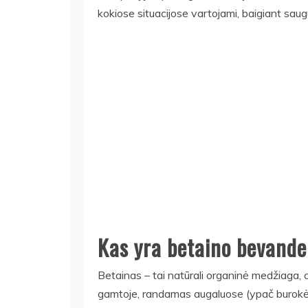
kokiose situacijose vartojami, baigiant sau
Kas yra betaino bevanden
Betainas – tai natūrali organinė medžiaga, c
gamtoje, randamas augaluose (ypač burokėliu