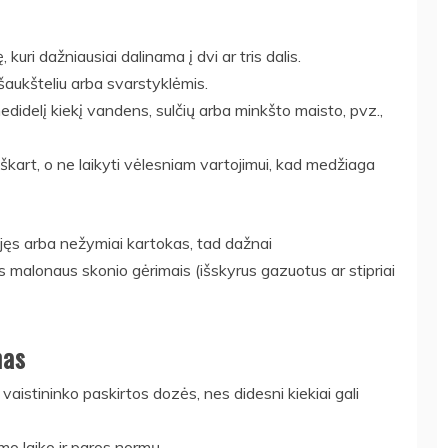
uri dažniausiai dalinama į dvi ar tris dalis.
šaukšteliu arba svarstyklėmis.
nedidelį kiekį vandens, sulčių arba minkšto maisto, pvz.,
škart, o ne laikyti vėlesniam vartojimui, kad medžiaga
elėjęs arba nežymiai kartokas, tad dažnai
s malonaus skonio gėrimais (išskyrus gazuotus ar stipriai
mas
istininko paskirtos dozės, nes didesni kiekiai gali
imo laiko ir paros normų.