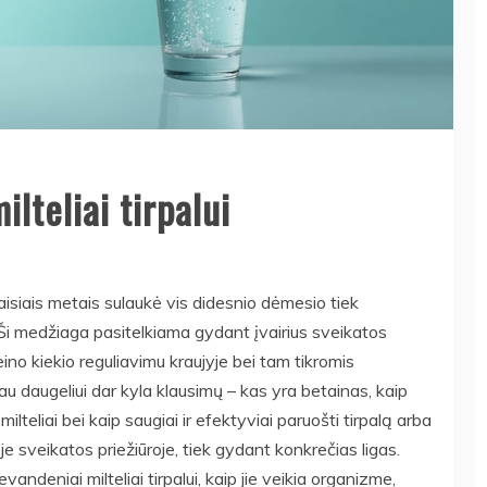
lteliai tirpalui
raisiais metais sulaukė vis didesnio dėmesio tiek
. Ši medžiaga pasitelkiama gydant įvairius sveikatos
ino kiekio reguliavimu kraujyje bei tam tikromis
u daugeliui dar kyla klausimų – kas yra betainas, kaip
teliai bei kaip saugiai ir efektyviai paruošti tirpalą arba
je sveikatos priežiūroje, tiek gydant konkrečias ligas.
ndeniai milteliai tirpalui, kaip jie veikia organizme,