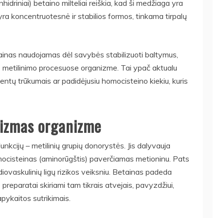
idriniai) betaino milteliai reiškia, kad ši medžiaga yra
yra koncentruotesnė ir stabilios formos, tinkama tirpalų
ainas naudojamas dėl savybės stabilizuoti baltymus,
as metilinimo procesuose organizme. Tai ypač aktualu
ntų trūkumais ar padidėjusiu homocisteino kiekiu, kuris
izmas organizme
unkcijų – metilinių grupių donorystės. Jis dalyvauja
ocisteinas (aminorūgštis) paverčiamas metioninu. Pats
diovaskulinių ligų rizikos veiksniu. Betainas padeda
 preparatai skiriami tam tikrais atvejais, pavyzdžiui,
pykaitos sutrikimais.