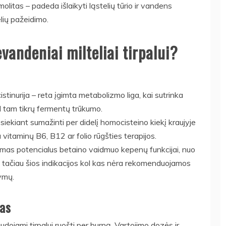
litas – padeda išlaikyti ląstelių tūrio ir vandens
lių pažeidimo.
vandeniai milteliai tirpalui?
stinurija – reta įgimta metabolizmo liga, kai sutrinka
 tam tikrų fermentų trūkumo.
ekiant sumažinti per didelį homocisteino kiekį kraujyje
vitaminų B6, B12 ar folio rūgšties terapijos.
riamas potencialus betaino vaidmuo kepenų funkcijai, nuo
, tačiau šios indikacijos kol kas nėra rekomenduojamos
ymų.
mas
udojami tirpalui ruošti per burną. Vartojimo dozės ir