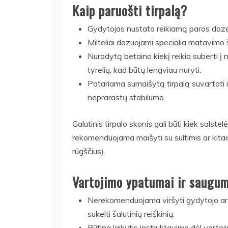
Kaip paruošti tirpalą?
Gydytojas nustato reikiamą paros dozę, k
Milteliai dozuojami specialia matavimo 
Nurodytą betaino kiekį reikia suberti į 
tyrelių, kad būtų lengviau nuryti.
Patariama sumaišytą tirpalą suvartoti i
neprarastų stabilumo.
Galutinis tirpalo skonis gali būti kiek salst
rekomenduojama maišyti su sultimis ar kitai
rūgščius).
Vartojimo ypatumai ir saugu
Nerekomenduojama viršyti gydytojo ar va
sukelti šalutinių reiškinių.
Būtina laikytis instruktavimo dėl vartoj