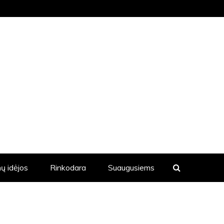
KVIENĄ DIENĄ YRA SKELBIAMOS
ų idėjos
Rinkodara
Suaugusiems