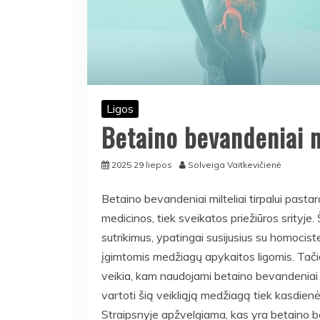
Ligos
Betaino bevandeniai mi
2025 29 liepos
Solveiga Vaitkevičienė
Betaino bevandeniai milteliai tirpalui pasta
medicinos, tiek sveikatos priežiūros srityje
sutrikimus, ypatingai susijusius su homociste
įgimtomis medžiagų apykaitos ligomis. Tačia
veikia, kam naudojami betaino bevandeniai mil
vartoti šią veikliąją medžiagą tiek kasdienė
Straipsnyje apžvelgiama, kas yra betaino beva