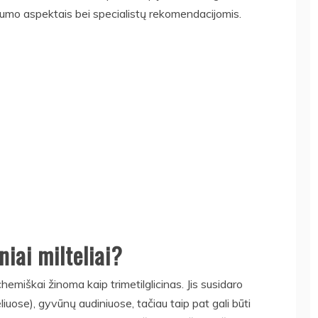
gumo aspektais bei specialistų rekomendacijomis.
iai milteliai?
hemiškai žinoma kaip trimetilglicinas. Jis susidaro
ose), gyvūnų audiniuose, tačiau taip pat gali būti