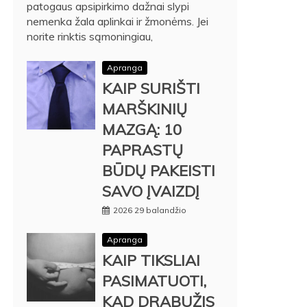
patogaus apsipirkimo dažnai slypi
nemenka žala aplinkai ir žmonėms. Jei
norite rinktis sąmoningiau,
Apranga
KAIP SURIŠTI
MARŠKINIŲ
MAZGĄ: 10
PAPRASTŲ
BŪDŲ PAKEISTI
SAVO ĮVAIZDĮ
2026 29 balandžio
Apranga
KAIP TIKSLIAI
PASIMATUOTI,
KAD DRABUŽIS