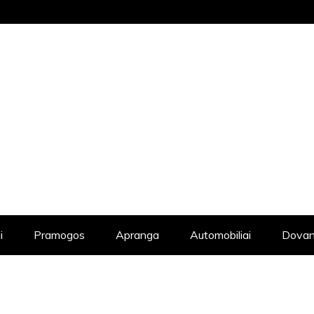
STRAIPSNIŲ KATALOGAS, KADANGI KIE
i
Pramogos
Apranga
Automobiliai
Dovan