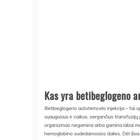
Kas yra betibeglogeno a
Betibeglogeno autotemcelo injekcija – tai s
suaugusius ir vaikus, sergančius transfuzijų
organizmas negamina arba gamina labai maž
hemoglobino sudedamosios dalies. Dėl šios p