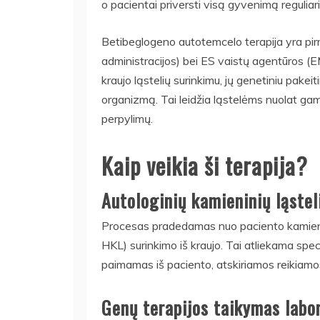
o pacientai priversti visą gyvenimą reguliari
Betibeglogeno autotemcelo terapija yra pirm
administracijos) bei ES vaistų agentūros (E
kraujo ląstelių surinkimu, jų genetiniu pakeit
organizmą. Tai leidžia ląstelėms nuolat gami
perpylimų.
Kaip veikia ši terapija?
Autologinių kamieninių ląstel
Procesas pradedamas nuo paciento kamienini
HKL) surinkimo iš kraujo. Tai atliekama spe
paimamas iš paciento, atskiriamos reikiamos 
Genų terapijos taikymas labor