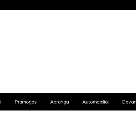
STRAIPSNIŲ KATALOGAS, KADANGI KIE
i
Pramogos
Apranga
Automobiliai
Dovan