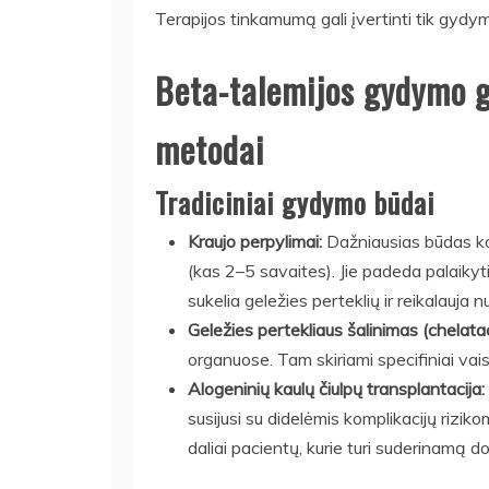
Terapijos tinkamumą gali įvertinti tik gydymo 
Beta-talemijos gydymo ga
metodai
Tradiciniai gydymo būdai
Kraujo perpylimai:
Dažniausias būdas kon
(kas 2–5 savaites). Jie padeda palaikyt
sukelia geležies perteklių ir reikalauja 
Geležies pertekliaus šalinimas (chelatac
organuose. Tam skiriami specifiniai vais
Alogeninių kaulų čiulpų transplantacija:
susijusi su didelėmis komplikacijų rizikom
daliai pacientų, kurie turi suderinamą d