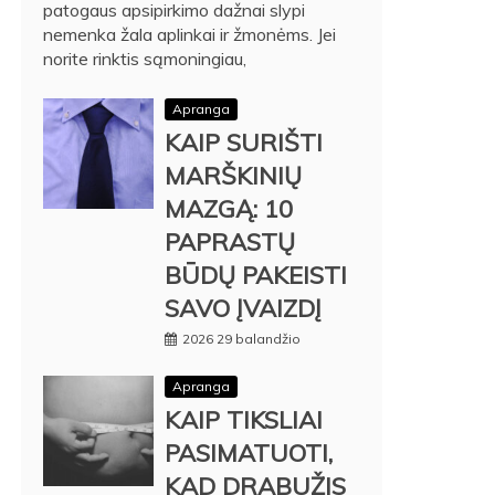
patogaus apsipirkimo dažnai slypi
nemenka žala aplinkai ir žmonėms. Jei
norite rinktis sąmoningiau,
Apranga
KAIP SURIŠTI
MARŠKINIŲ
MAZGĄ: 10
PAPRASTŲ
BŪDŲ PAKEISTI
SAVO ĮVAIZDĮ
2026 29 balandžio
Apranga
KAIP TIKSLIAI
PASIMATUOTI,
KAD DRABUŽIS