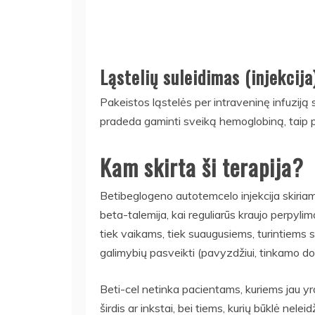
Ląstelių suleidimas (injekcija
Pakeistos ląstelės per intraveninę infuziją s
pradeda gaminti sveiką hemoglobiną, taip
Kam skirta ši terapija?
Betibeglogeno autotemcelo injekcija skiria
beta-talemija, kai reguliarūs kraujo perpylim
tiek vaikams, tiek suaugusiems, turintiems s
galimybių pasveikti (pavyzdžiui, tinkamo don
Beti-cel netinka pacientams, kuriems jau yr
širdis ar inkstai, bei tiems, kurių būklė nelei