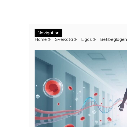
Navigation
Home
Sveikata
Ligos
Betibeglogen