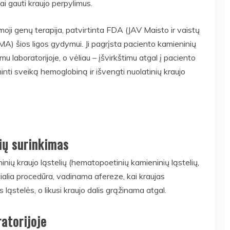
ai gauti kraujo perpylimus.
oji genų terapija, patvirtinta FDA (JAV Maisto ir vaistų
MA) šios ligos gydymui. Ji pagrįsta paciento kamieninių
imu laboratorijoje, o vėliau – įšvirkštimu atgal į paciento
nti sveiką hemoglobiną ir išvengti nuolatinių kraujo
ių surinkimas
ų kraujo ląstelių (hematopoetinių kamieninių ląstelių,
cialia procedūra, vadinama afereze, kai kraujas
ląstelės, o likusi kraujo dalis grąžinama atgal.
atorijoje