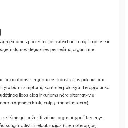
)
ugrąžinamos pacientui. Jos įsitvirtina kaulų čiulpuose ir
 pagerindamos deguonies pernešimą organizme.
ma pacientams, sergantiems transfuzijos priklausoma
ai yra būtini simptomų kontrolei palaikyti. Terapija tinka
udėtingą ligos eigą ir kuriems nėra alternatyvių
oro alogeninei kaulų čiulpų transplantacijai).
a reikšmingai pažeisti vidaus organai, ypač kepenys,
džia saugiai atlikti mieloabliacijos (chemoterapijos).