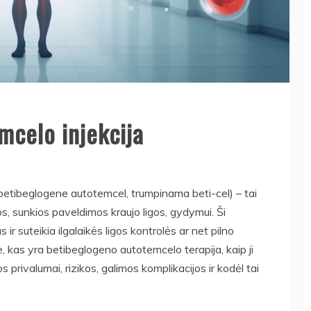
mcelo injekcija
betibeglogene autotemcel, trumpinama beti-cel) – tai
os, sunkios paveldimos kraujo ligos, gydymui. Ši
r suteikia ilgalaikės ligos kontrolės ar net pilno
 kas yra betibeglogeno autotemcelo terapija, kaip ji
os privalumai, rizikos, galimos komplikacijos ir kodėl tai