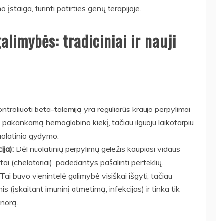
įstaiga, turinti patirties genų terapijoje.
limybės: tradiciniai ir nauji
troliuoti beta-talemiją yra reguliarūs kraujo perpylimai
i pakankamą hemoglobino kiekį, tačiau ilguoju laikotarpiu
nuolatinio gydymo.
ija):
Dėl nuolatinių perpylimų geležis kaupiasi vidaus
tai (chelatoriai), padedantys pašalinti perteklių.
Tai buvo vienintelė galimybė visiškai išgyti, tačiau
is (įskaitant imuninį atmetimą, infekcijas) ir tinka tik
onorą.