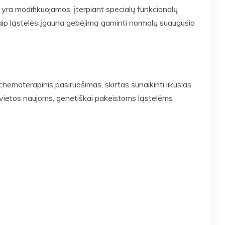
 yra modifikuojamos, įterpiant specialų funkcionalų
Taip ląstelės įgauna gebėjimą gaminti normalų suaugusio
 chemoterapinis pasiruošimas, skirtas sunaikinti likusias
 vietos naujoms, genetiškai pakeistoms ląstelėms