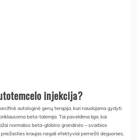
utotemcelo injekcija?
pecifinė autologinė genų terapija, kuri naudojama gydyti
 priklausoma beta-talemija. Tai paveldima liga, kai
ai normalios beta-globino grandinės – svarbios
riežasties kraujas negali efektyviai pernešti deguonies,