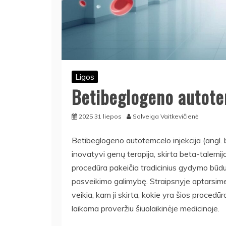
Ligos
Betibeglogeno autote
2025 31 liepos
Solveiga Vaitkevičienė
Betibeglogeno autotemcelo injekcija (angl. 
inovatyvi genų terapija, skirta beta-talemij
procedūra pakeičia tradicinius gydymo būdus i
pasveikimo galimybę. Straipsnyje aptarsime,
veikia, kam ji skirta, kokie yra šios procedūr
laikoma proveržiu šiuolaikinėje medicinoje.