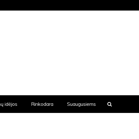
KVIENĄ DIENĄ YRA SKELBIAMOS
ų idėjos
Rinkodara
Suaugusiems