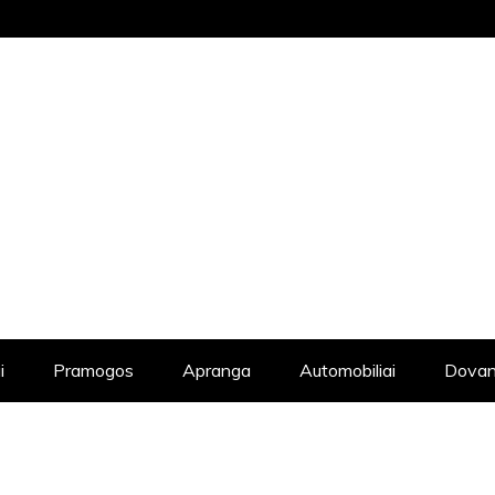
STRAIPSNIŲ KATALOGAS, KADANGI KIE
i
Pramogos
Apranga
Automobiliai
Dovan