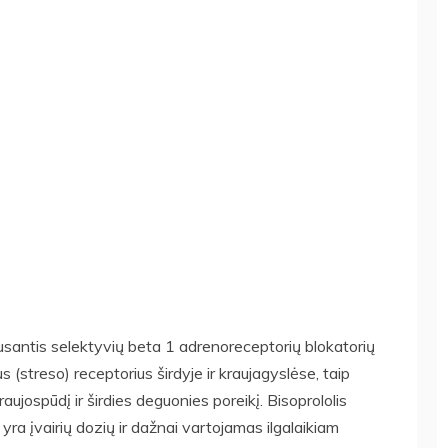
klausantis selektyvių beta 1 adrenoreceptorių blokatorių
us (streso) receptorius širdyje ir kraujagyslėse, taip
ujospūdį ir širdies deguonies poreikį. Bisoprololis
ra įvairių dozių ir dažnai vartojamas ilgalaikiam