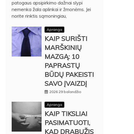
patogaus apsipirkimo dažnai slypi
nemenka žala aplinkai ir žmonėms. Jei
norite rinktis sąmoningiau,
Apranga
KAIP SURIŠTI
MARŠKINIŲ
MAZGĄ: 10
PAPRASTŲ
BŪDŲ PAKEISTI
SAVO ĮVAIZDĮ
2026 29 balandžio
Apranga
KAIP TIKSLIAI
PASIMATUOTI,
KAD DRABUŽIS