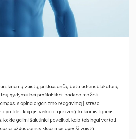
iai skiriamų vaistų, priklausančių beta adrenoblokatorių
ų ligų gydymui bei profilaktikai: padeda mažinti
 įtampos, slopina organizmo reagavimą į streso
oprololis, kaip jis veikia organizmą, kokiomis ligomis
kie galimi šalutiniai poveikiai, kaip teisingai vartoti
niausiai užduodamus klausimus apie šį vaistą.