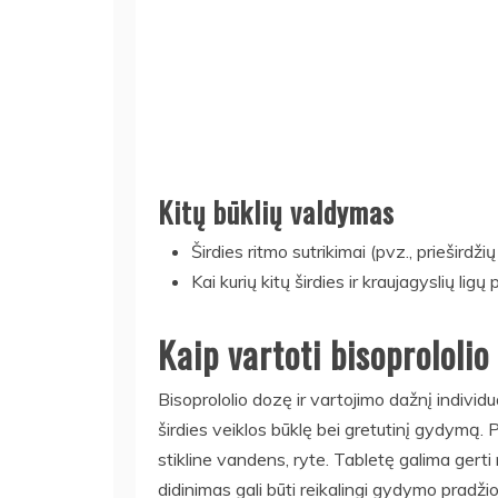
Kitų būklių valdymas
Širdies ritmo sutrikimai (pvz., prieširdž
Kai kurių kitų širdies ir kraujagyslių lig
Kaip vartoti bisoprololio
Bisoprololio dozę ir vartojimo dažnį individ
širdies veiklos būklę bei gretutinį gydymą.
stikline vandens, ryte. Tabletę galima gert
didinimas gali būti reikalingi gydymo pradž