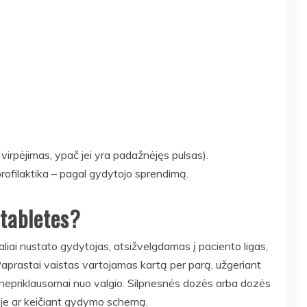
ių virpėjimas, ypač jei yra padažnėjęs pulsas).
ų profilaktika – pagal gydytojo sprendimą.
 tabletes?
ualiai nustato gydytojas, atsižvelgdamas į paciento ligas,
 Paprastai vaistas vartojamas kartą per parą, užgeriant
i nepriklausomai nuo valgio. Silpnesnės dozės arba dozės
ioje ar keičiant gydymo schemą.