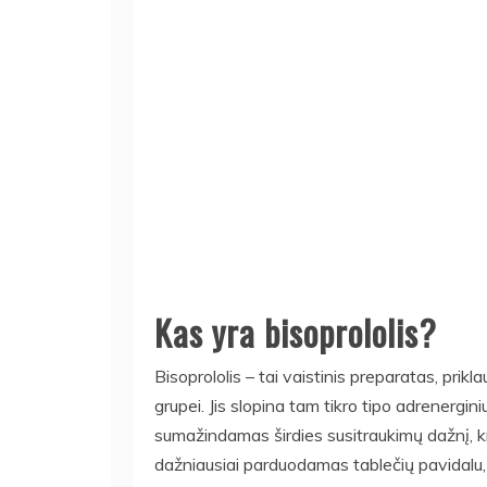
Kas yra bisoprololis?
Bisoprololis – tai vaistinis preparatas, pri
grupei. Jis slopina tam tikro tipo adrenergini
sumažindamas širdies susitraukimų dažnį, kra
dažniausiai parduodamas tablečių pavidalu, y