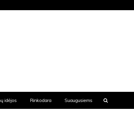
KVIENĄ DIENĄ YRA SKELBIAMOS
ų idėjos
Rinkodara
Suaugusiems