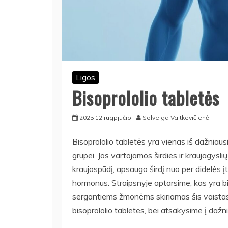
Ligos
Bisoprololio tabletės
2025 12 rugpjūčio
Solveiga Vaitkevičienė
Bisoprololio tabletės yra vienas iš dažniaus
grupei. Jos vartojamos širdies ir kraujagysli
kraujospūdį, apsaugo širdį nuo per didelės
hormonus. Straipsnyje aptarsime, kas yra bis
sergantiems žmonėms skiriamas šis vaistas, ko
bisoprololio tabletes, bei atsakysime į daž