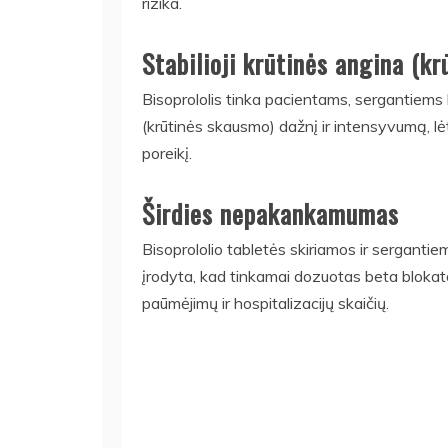
rizika.
Stabilioji krūtinės angina (k
Bisoprololis tinka pacientams, sergantiems l
(krūtinės skausmo) dažnį ir intensyvumą, l
poreikį.
Širdies nepakankamumas
Bisoprololio tabletės skiriamos ir serganti
įrodyta, kad tinkamai dozuotas beta blokator
paūmėjimų ir hospitalizacijų skaičių.