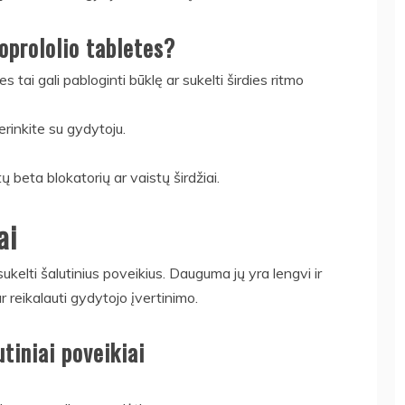
soprololio tabletes?
 tai gali pabloginti būklę ar sukelti širdies ritmo
erinkite su gydytoju.
 beta blokatorių ar vaistų širdžiai.
ai
i sukelti šalutinius poveikius. Dauguma jų yra lengvi ir
ar reikalauti gydytojo įvertinimo.
tiniai poveikiai