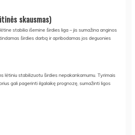
rūtinės skausmas)
ėtine stabilia išemine širdies liga – jis sumažina anginos
ėtindamas širdies darbą ir apribodamas jos deguonies
ems lėtiniu stabilizuotu širdies nepakankamumu. Tyrimais
ius gali pagerinti ilgalaikę prognozę, sumažinti ligos