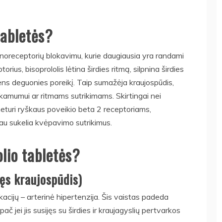
tabletės?
enoreceptorių blokavimu, kurie daugiausia yra randami
ius, bisoprololis lėtina širdies ritmą, silpnina širdies
ens deguonies poreikį. Taip sumažėja kraujospūdis,
kamumui ar ritmams sutrikimams. Skirtingai nei
neturi ryškaus poveikio beta 2 receptoriams,
au sukelia kvėpavimo sutrikimus.
lio tabletės?
jęs kraujospūdis)
kacijų – arterinė hipertenzija. Šis vaistas padeda
č jei jis susijęs su širdies ir kraujagyslių pertvarkos