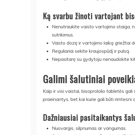
Ką svarbu žinoti vartojant bi
Nenutraukite vaisto vartojimo staiga, nes
sutrikimus.
Vaisto dozę ir vartojimo laiką griežtai d
Reguliariai sekite kraujospūdį ir pulsą.
Nepasitarę su gydytoju nenaudokite kitų
Galimi šalutiniai poveiki
Kaip ir visi vaistai, bisoprololio tabletės gal
praeinantys, bet kai kurie gali būti rimtesni 
Dažniausiai pasitaikantys šalu
Nuovargis, silpnumas ar vangumas.