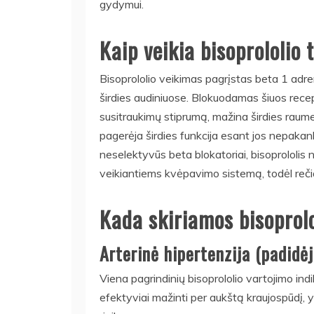
gydymui.
Kaip veikia bisoprololio 
Bisoprololio veikimas pagrįstas beta 1 adr
širdies audiniuose. Blokuodamas šiuos receptor
susitraukimų stiprumą, mažina širdies raum
pagerėja širdies funkcija esant jos nepakan
neselektyvūs beta blokatoriai, bisoprololis 
veikiantiems kvėpavimo sistemą, todėl reči
Kada skiriamos bisoprolo
Arterinė hipertenzija (padidė
Viena pagrindinių bisoprololio vartojimo indi
efektyviai mažinti per aukštą kraujospūdį, ypa