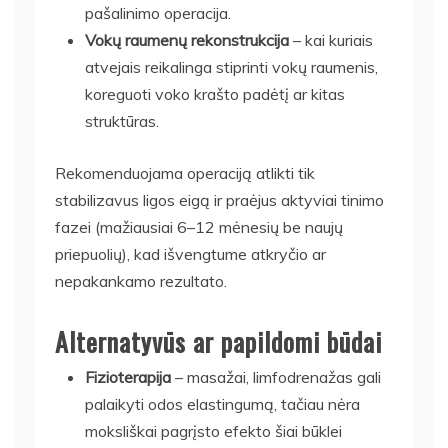
pašalinimo operacija.
Vokų raumenų rekonstrukcija
– kai kuriais
atvejais reikalinga stiprinti vokų raumenis,
koreguoti voko krašto padėtį ar kitas
struktūras.
Rekomenduojama operaciją atlikti tik
stabilizavus ligos eigą ir praėjus aktyviai tinimo
fazei (mažiausiai 6–12 mėnesių be naujų
priepuolių), kad išvengtume atkryčio ar
nepakankamo rezultato.
Alternatyvūs ar papildomi būdai
Fizioterapija
– masažai, limfodrenažas gali
palaikyti odos elastingumą, tačiau nėra
moksliškai pagrįsto efekto šiai būklei