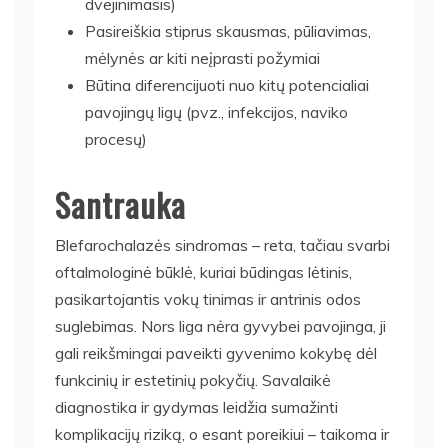
dvejinimasis)
Pasireiškia stiprus skausmas, pūliavimas,
mėlynės ar kiti neįprasti požymiai
Būtina diferencijuoti nuo kitų potencialiai
pavojingų ligų (pvz., infekcijos, naviko
procesų)
Santrauka
Blefarochalazės sindromas – reta, tačiau svarbi
oftalmologinė būklė, kuriai būdingas lėtinis,
pasikartojantis vokų tinimas ir antrinis odos
suglebimas. Nors liga nėra gyvybei pavojinga, ji
gali reikšmingai paveikti gyvenimo kokybę dėl
funkcinių ir estetinių pokyčių. Savalaikė
diagnostika ir gydymas leidžia sumažinti
komplikacijų riziką, o esant poreikiui – taikoma ir