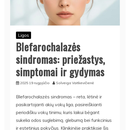
Ligos
Blefarochalazės
sindromas: priežastys,
simptomai ir gydymas
2025 19 rugpjūčio
Solveiga Vaitkevičienė
Blefarochalazės sindromas – reta, lėtinė ir
pasikartojanti akių vokų liga, pasireiškianti
periodišku vokų tinimu, kuris laikui bėgant
sukelia odos suglebimą, glebumą bei funkcinius
ir estetinius pokyčius. Klinikinėje praktikoje šis