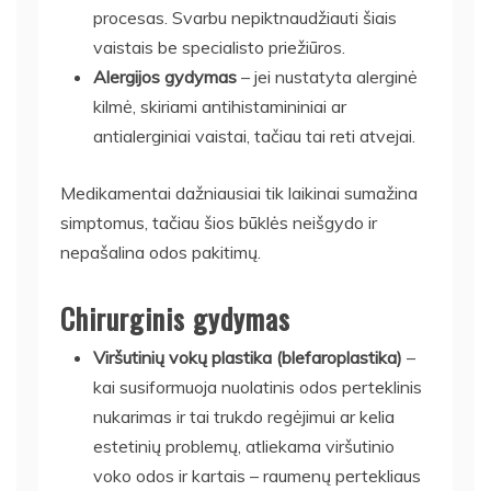
procesas. Svarbu nepiktnaudžiauti šiais
vaistais be specialisto priežiūros.
Alergijos gydymas
– jei nustatyta alerginė
kilmė, skiriami antihistamininiai ar
antialerginiai vaistai, tačiau tai reti atvejai.
Medikamentai dažniausiai tik laikinai sumažina
simptomus, tačiau šios būklės neišgydo ir
nepašalina odos pakitimų.
Chirurginis gydymas
Viršutinių vokų plastika (blefaroplastika)
–
kai susiformuoja nuolatinis odos perteklinis
nukarimas ir tai trukdo regėjimui ar kelia
estetinių problemų, atliekama viršutinio
voko odos ir kartais – raumenų pertekliaus