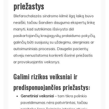
priežastys
Blefarochalazės sindromo kilmė ilgą laiką buvo
neaiški, tačiau šiandien dauguma ekspertų linkę
manyti, kad sutrikimas išsivysto dėl
pasikartojančių kraujagyslių pralaidumo pokyčių,
galinčių būti susijusių su uždegimu, alerginiais ar
autoimuniniais procesais. Daugelio pacientų
atveju nenustatoma konkreti išorinė priežastis
ar provokuojantis veiksnys.
Galimi rizikos veiksniai ir
predisponuojančios priežastys:
Genetiniai veiksniai
– tam tikra polinkio
paveldimumas nėra patvirtintas, tačiau
pasitaiko ligos šeiminės istorijos atvejų.