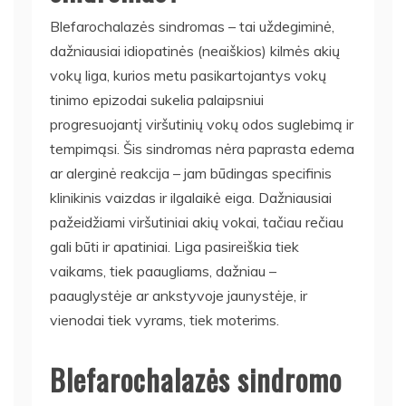
Blefarochalazės sindromas – tai uždegiminė,
dažniausiai idiopatinės (neaiškios) kilmės akių
vokų liga, kurios metu pasikartojantys vokų
tinimo epizodai sukelia palaipsniui
progresuojantį viršutinių vokų odos suglebimą ir
tempimąsi. Šis sindromas nėra paprasta edema
ar alerginė reakcija – jam būdingas specifinis
klinikinis vaizdas ir ilgalaikė eiga. Dažniausiai
pažeidžiami viršutiniai akių vokai, tačiau rečiau
gali būti ir apatiniai. Liga pasireiškia tiek
vaikams, tiek paaugliams, dažniau –
paauglystėje ar ankstyvoje jaunystėje, ir
vienodai tiek vyrams, tiek moterims.
Blefarochalazės sindromo