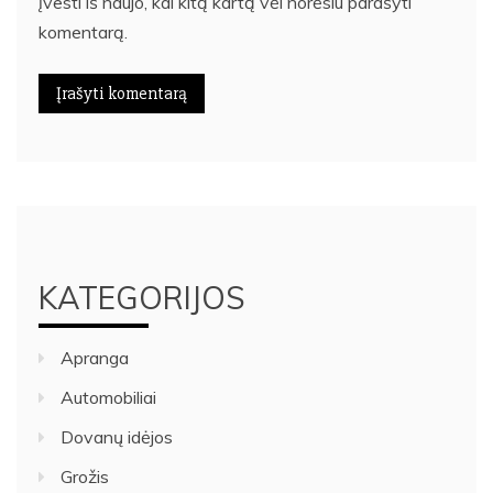
įvesti iš naujo, kai kitą kartą vėl norėsiu parašyti
komentarą.
KATEGORIJOS
Apranga
Automobiliai
Dovanų idėjos
Grožis