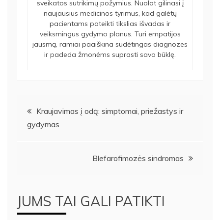
sveikatos sutrikimų požymius. Nuolat gilinasi į
naujausius medicinos tyrimus, kad galėtų
pacientams pateikti tikslias išvadas ir
veiksmingus gydymo planus. Turi empatijos
jausmą, ramiai paaiškina sudėtingas diagnozes
ir padeda žmonėms suprasti savo būklę.
Navigacija
Kraujavimas į odą: simptomai, priežastys ir
gydymas
tarp
įrašų
Blefarofimozės sindromas
JUMS TAI GALI PATIKTI