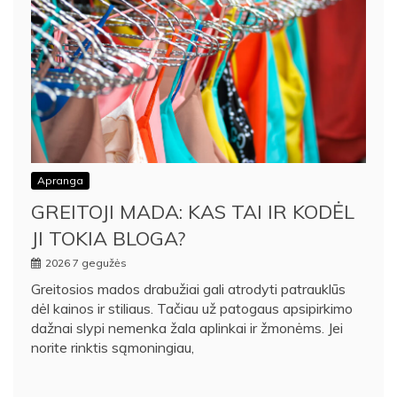
Apranga
GREITOJI MADA: KAS TAI IR KODĖL
JI TOKIA BLOGA?
2026 7 gegužės
Greitosios mados drabužiai gali atrodyti patrauklūs
dėl kainos ir stiliaus. Tačiau už patogaus apsipirkimo
dažnai slypi nemenka žala aplinkai ir žmonėms. Jei
norite rinktis sąmoningiau,