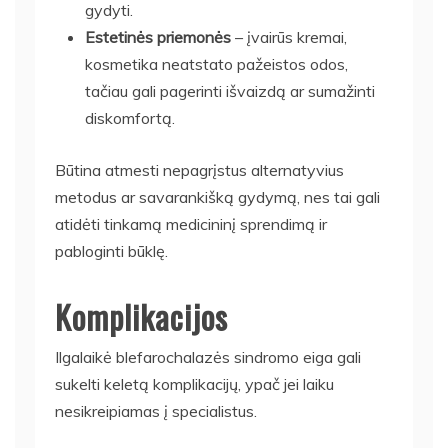
gydyti.
Estetinės priemonės
– įvairūs kremai,
kosmetika neatstato pažeistos odos,
tačiau gali pagerinti išvaizdą ar sumažinti
diskomfortą.
Būtina atmesti nepagrįstus alternatyvius
metodus ar savarankišką gydymą, nes tai gali
atidėti tinkamą medicininį sprendimą ir
pabloginti būklę.
Komplikacijos
Ilgalaikė blefarochalazės sindromo eiga gali
sukelti keletą komplikacijų, ypač jei laiku
nesikreipiamas į specialistus.