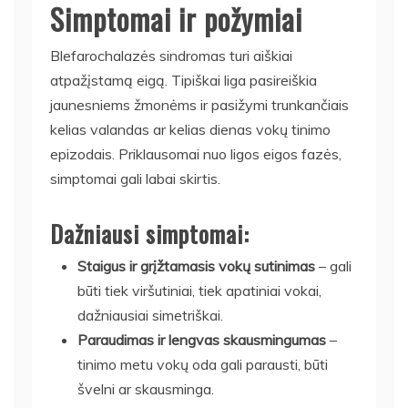
Simptomai ir požymiai
Blefarochalazės sindromas turi aiškiai
atpažįstamą eigą. Tipiškai liga pasireiškia
jaunesniems žmonėms ir pasižymi trunkančiais
kelias valandas ar kelias dienas vokų tinimo
epizodais. Priklausomai nuo ligos eigos fazės,
simptomai gali labai skirtis.
Dažniausi simptomai:
Staigus ir grįžtamasis vokų sutinimas
– gali
būti tiek viršutiniai, tiek apatiniai vokai,
dažniausiai simetriškai.
Paraudimas ir lengvas skausmingumas
–
tinimo metu vokų oda gali parausti, būti
švelni ar skausminga.