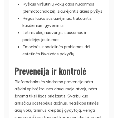
Ryškus viršutinių vokų odos nukarimas
(dermatochalazė), siaurėjantis akies plyšys
Regos lauko susiaurėjimas, trukdantis
kasdieniam gyvenimui
Lėtinis akių nuovargis, sausumas ir
padidėjęs jautrumas
Emocinės ir socialinės problemos dėl
estetinės išvaizdos pokyčių
Prevencija ir kontrolė
Blefarochalazės sindromo prevencija nėra
aiškiai apibrėžta, nes daugumoje atvejų nėra
žinoma tiksli ligos priežastis. Svarbu kuo
anksčiau pastebėjus dažnus, neaiškios kilmės
akių vokų tinimus kreiptis į gydytoją, vengti
savarankiškos diagnostikos ir gydytis tik pagal