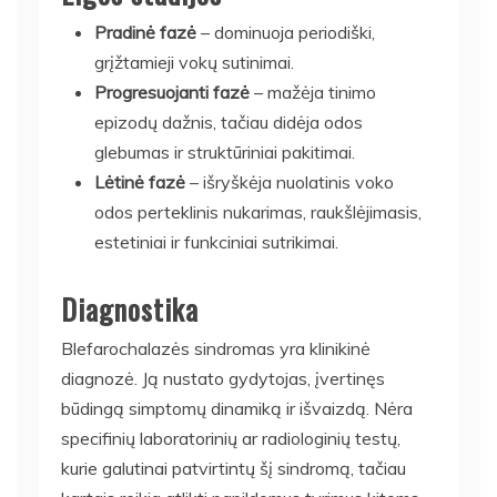
Pradinė fazė
– dominuoja periodiški,
grįžtamieji vokų sutinimai.
Progresuojanti fazė
– mažėja tinimo
epizodų dažnis, tačiau didėja odos
glebumas ir struktūriniai pakitimai.
Lėtinė fazė
– išryškėja nuolatinis voko
odos perteklinis nukarimas, raukšlėjimasis,
estetiniai ir funkciniai sutrikimai.
Diagnostika
Blefarochalazės sindromas yra klinikinė
diagnozė. Ją nustato gydytojas, įvertinęs
būdingą simptomų dinamiką ir išvaizdą. Nėra
specifinių laboratorinių ar radiologinių testų,
kurie galutinai patvirtintų šį sindromą, tačiau