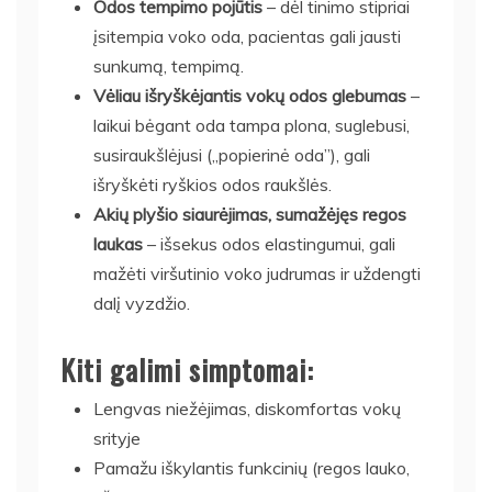
Odos tempimo pojūtis
– dėl tinimo stipriai
įsitempia voko oda, pacientas gali jausti
sunkumą, tempimą.
Vėliau išryškėjantis vokų odos glebumas
–
laikui bėgant oda tampa plona, suglebusi,
susiraukšlėjusi („popierinė oda”), gali
išryškėti ryškios odos raukšlės.
Akių plyšio siaurėjimas, sumažėjęs regos
laukas
– išsekus odos elastingumui, gali
mažėti viršutinio voko judrumas ir uždengti
dalį vyzdžio.
Kiti galimi simptomai:
Lengvas niežėjimas, diskomfortas vokų
srityje
Pamažu iškylantis funkcinių (regos lauko,