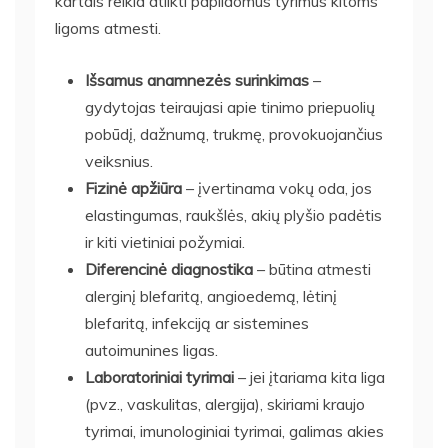
kartais reikia atlikti papildomus tyrimus kitoms
ligoms atmesti.
Išsamus anamnezės surinkimas
–
gydytojas teiraujasi apie tinimo priepuolių
pobūdį, dažnumą, trukmę, provokuojančius
veiksnius.
Fizinė apžiūra
– įvertinama vokų oda, jos
elastingumas, raukšlės, akių plyšio padėtis
ir kiti vietiniai požymiai.
Diferencinė diagnostika
– būtina atmesti
alerginį blefaritą, angioedemą, lėtinį
blefaritą, infekciją ar sistemines
autoimunines ligas.
Laboratoriniai tyrimai
– jei įtariama kita liga
(pvz., vaskulitas, alergija), skiriami kraujo
tyrimai, imunologiniai tyrimai, galimas akies