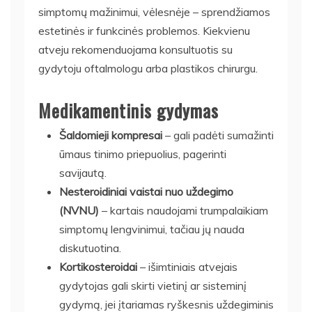
simptomų mažinimui, vėlesnėje – sprendžiamos
estetinės ir funkcinės problemos. Kiekvienu
atveju rekomenduojama konsultuotis su
gydytoju oftalmologu arba plastikos chirurgu.
Medikamentinis gydymas
Šaldomieji kompresai
– gali padėti sumažinti
ūmaus tinimo priepuolius, pagerinti
savijautą.
Nesteroidiniai vaistai nuo uždegimo
(NVNU)
– kartais naudojami trumpalaikiam
simptomų lengvinimui, tačiau jų nauda
diskutuotina.
Kortikosteroidai
– išimtiniais atvejais
gydytojas gali skirti vietinį ar sisteminį
gydymą, jei įtariamas ryškesnis uždegiminis