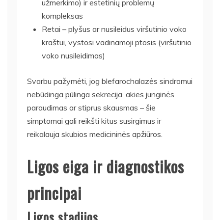
užmerkimo) ir estetinių problemų
kompleksas
Retai – plyšus ar nusileidus viršutinio voko
kraštui, vystosi vadinamoji ptosis (viršutinio
voko nusileidimas)
Svarbu pažymėti, jog blefarochalazės sindromui
nebūdinga pūlinga sekrecija, akies junginės
paraudimas ar stiprus skausmas – šie
simptomai gali reikšti kitus susirgimus ir
reikalauja skubios medicininės apžiūros.
Ligos eiga ir diagnostikos
principai
Ligos stadijos