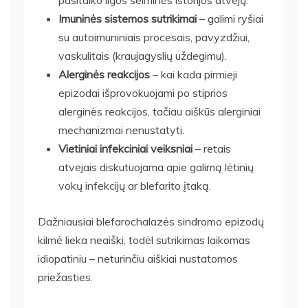
Imuninės sistemos sutrikimai
– galimi ryšiai
su autoimuniniais procesais, pavyzdžiui,
vaskulitais (kraujagyslių uždegimu).
Alerginės reakcijos
– kai kada pirmieji
epizodai išprovokuojami po stiprios
alerginės reakcijos, tačiau aiškūs alerginiai
mechanizmai nenustatyti.
Vietiniai infekciniai veiksniai
– retais
atvejais diskutuojama apie galimą lėtinių
vokų infekcijų ar blefarito įtaką.
Dažniausiai blefarochalazės sindromo epizodų
kilmė lieka neaiški, todėl sutrikimas laikomas
idiopatiniu – neturinčiu aiškiai nustatomos
priežasties.