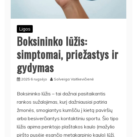
Ligos
Boksininko lūžis:
simptomai, priežastys ir
gydymas
2025 6 rugsėjo
Solveiga Vaitkevičienė
Boksininko lūžis – tai dažnai pasitaikantis
rankos sužalojimas, kurį dažniausiai patiria
žmonės, smogiantys kumščiu į kietą paviršių
arba besiverčiantys kontaktiniu sportu. Šio tipo
lūžis apima penktojo plaštakos kaulo (mažylio
piršto pusėje esančio metakarpinio kaulo) lūžį.