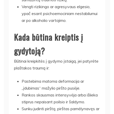
Vengti rizikingo ar agresyvaus elgesio,
ypač esant psichoemociniam nestabilumui
ar po alkoholio vartojimo.
Kada būtina kreiptis į
gydytoją?
Būtinai kreipkitės į gydymo įstaigą, jei patyrėte
plaštakos traumą ir:
Pastebima matoma deformacija ar
„įdubimas“ mažylio piršto pusėje.
Rankos skausmas intensyvėja arba išlieka
stiprus nepaisant poilsio ir šaldymo.
Sunku judinti pirštą, pirštas pamėlynavęs ar