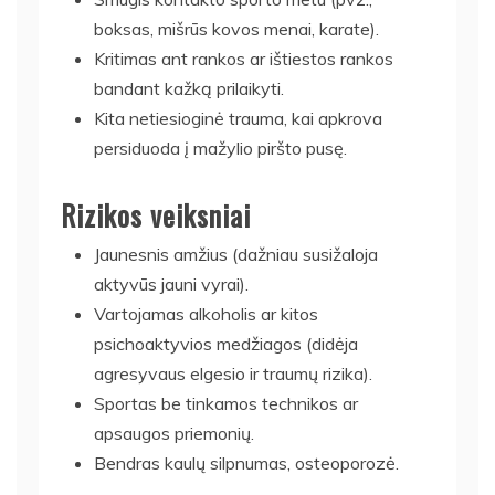
boksas, mišrūs kovos menai, karate).
Kritimas ant rankos ar ištiestos rankos
bandant kažką prilaikyti.
Kita netiesioginė trauma, kai apkrova
persiduoda į mažylio piršto pusę.
Rizikos veiksniai
Jaunesnis amžius (dažniau susižaloja
aktyvūs jauni vyrai).
Vartojamas alkoholis ar kitos
psichoaktyvios medžiagos (didėja
agresyvaus elgesio ir traumų rizika).
Sportas be tinkamos technikos ar
apsaugos priemonių.
Bendras kaulų silpnumas, osteoporozė.