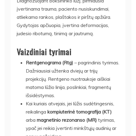
Diagnozuojant boksininko lūžį, pirmiausia
įvertinama trauma, paciento nusiskundimai,
atliekama rankos, plaštakos ir pirštų apžiūra.
Gydytojas apčiuopia, įvertina deformacijas,
judesio ribotumą, tinimą ar jautrumą.
Vaizdiniai tyrimai
Rentgenograma (Rtg)
– pagrindinis tyrimas.
Dažniausiai užtenka dviejų ar trijų
projekcijų. Rentgeno nuotraukoje aiškiai
matoma lūžio linija, poslinkiai, fragmentų
išsidėstymas.
Kai kuriais atvejais, jei lūžis sudėtingesnis,
reikalinga
kompiuterinė tomografija (KT)
arba
magnetinio rezonanso (MR)
tyrimas,
ypač jei reikia įvertinti minkštųjų audinių ar