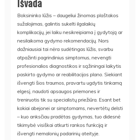
Išvada
Boksininko lūžis – daugeliui žinomas plaštakos
sužalojimas, galintis sukelti ilgalaikių
komplikacijų, jei laiku nesikreipiama į gydytoją ar
nesilaikoma gydymo rekomendacijų. Nors
dažniausiai tai nėra sudėtingas lūžis, svarbu
atpažinti pagrindinius simptomus, nevengti
profesionalios diagnostikos ir sąžiningai laikytis
paskirto gydymo ar reabilitacijos plano. Siekiant
išvengti šios traumos, pravartu ugdytis tinkamą
elgesį, naudoti apsaugos priemones ir
treniruotis tik su specialistų priežiūra. Esant bet
kokiai abejonei ar simptomams, nevertėtų delsti
– kuo anksčiau pradėtas gydymas, tuo didesnė
tikimybė visiškai atkurti rankos funkciją ir
išvengti nemalonių padarinių ateityje.