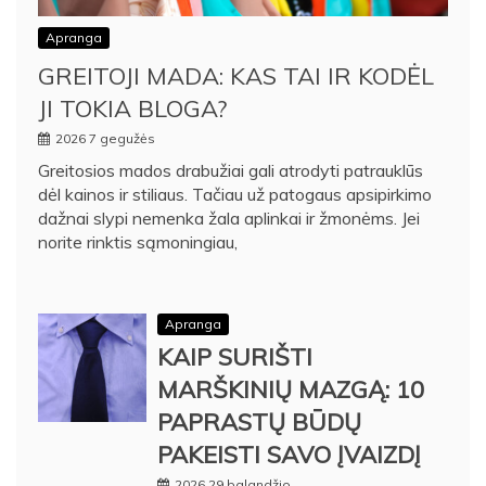
Apranga
GREITOJI MADA: KAS TAI IR KODĖL
JI TOKIA BLOGA?
2026 7 gegužės
Greitosios mados drabužiai gali atrodyti patrauklūs
dėl kainos ir stiliaus. Tačiau už patogaus apsipirkimo
dažnai slypi nemenka žala aplinkai ir žmonėms. Jei
norite rinktis sąmoningiau,
Apranga
KAIP SURIŠTI
MARŠKINIŲ MAZGĄ: 10
PAPRASTŲ BŪDŲ
PAKEISTI SAVO ĮVAIZDĮ
2026 29 balandžio