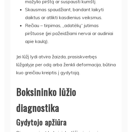
mažylio pirštą ar suspausti kumštį.
Skausmas spaudžiant, bandant laikyti
daiktus ar atlikti kasdienius veiksmus.
Rečiau – tirpimas, „adatėlių“ jutimas
pirštuose (jei pažeidžiami nervai ar audiniai
apie kaulą).
Jei lūžį lydi atvira žaizda, prasiskverbęs
lūžgalyje per odą arba ženkli deformacija, būtina
kuo greičiau kreiptis į gydytoją.
Boksininko lūžio
diagnostika
Gydytojo apžiūra