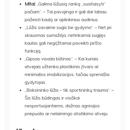
Mitai:
„Galima lūžusią ranką „susitaisyti“
pačiam“. – Tai pavojinga ir gali dar labiau
pažeisti kaulą ar aplinkinius audinius.
„Lūžis savaime sugis be gydymo“. – Net jei
skausmas sumažėja, netinkamai sugijęs
kaulas gali negrįžtamai paveikti piršto
funkciją.
„Gipsas visada būtinas“. – Kai kuriais
atvejais užtenka plastikinio įtvaro ar
minimalios imobilizacijos, tačiau sprendžia
gydytojas.
„Boksininko lūžis – tik sportininkų trauma“. –
Šis lūžis būdingas ir visiškai
nesportuojantiems, dažnas agresijos
priepuolio ar nelaimingo atsitikimo atveju.