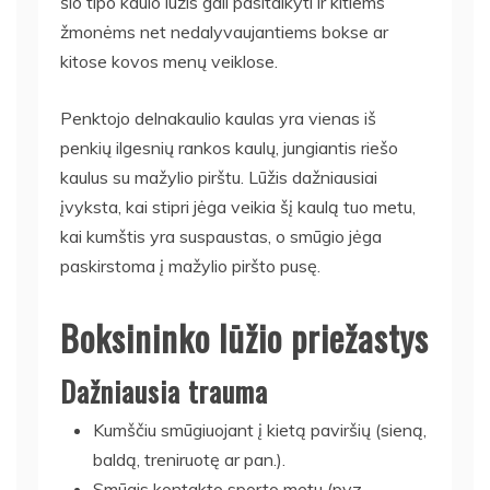
šio tipo kaulo lūžis gali pasitaikyti ir kitiems
žmonėms net nedalyvaujantiems bokse ar
kitose kovos menų veiklose.
Penktojo delnakaulio kaulas yra vienas iš
penkių ilgesnių rankos kaulų, jungiantis riešo
kaulus su mažylio pirštu. Lūžis dažniausiai
įvyksta, kai stipri jėga veikia šį kaulą tuo metu,
kai kumštis yra suspaustas, o smūgio jėga
paskirstoma į mažylio piršto pusę.
Boksininko lūžio priežastys
Dažniausia trauma
Kumščiu smūgiuojant į kietą paviršių (sieną,
baldą, treniruotę ar pan.).
Smūgis kontakto sporto metu (pvz.,