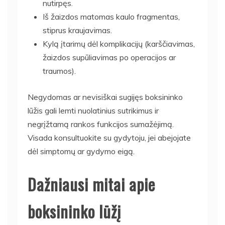
nutirpęs.
Iš žaizdos matomas kaulo fragmentas,
stiprus kraujavimas.
Kylą įtarimų dėl komplikacijų (karščiavimas,
žaizdos supūliavimas po operacijos ar
traumos).
Negydomas ar nevisiškai sugijęs boksininko
lūžis gali lemti nuolatinius sutrikimus ir
negrįžtamą rankos funkcijos sumažėjimą.
Visada konsultuokite su gydytoju, jei abejojate
dėl simptomų ar gydymo eigą.
Dažniausi mitai apie
boksininko lūžį