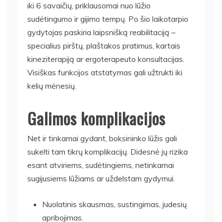
iki 6 savaičių, priklausomai nuo lūžio
sudėtingumo ir gijimo tempų. Po šio laikotarpio
gydytojas paskiria laipsnišką reabilitaciją –
specialius pirštų, plaštakos pratimus, kartais
kineziterapiją ar ergoterapeuto konsultacijas.
Visiškas funkcijos atstatymas gali užtrukti iki
kelių mėnesių.
Galimos komplikacijos
Net ir tinkamai gydant, boksininko lūžis gali
sukelti tam tikrų komplikacijų. Didesnė jų rizika
esant atviriems, sudėtingiems, netinkamai
sugijusiems lūžiams ar uždelstam gydymui.
Nuolatinis skausmas, sustingimas, judesių
apribojimas.