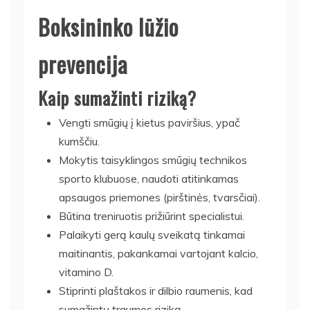
Boksininko lūžio
prevencija
Kaip sumažinti riziką?
Vengti smūgių į kietus paviršius, ypač
kumščiu.
Mokytis taisyklingos smūgių technikos
sporto klubuose, naudoti atitinkamas
apsaugos priemones (pirštinės, tvarsčiai).
Būtina treniruotis prižiūrint specialistui.
Palaikyti gerą kaulų sveikatą tinkamai
maitinantis, pakankamai vartojant kalcio,
vitamino D.
Stiprinti plaštakos ir dilbio raumenis, kad
sumažintų traumos riziką.