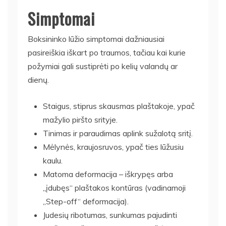
Simptomai
Boksininko lūžio simptomai dažniausiai
pasireiškia iškart po traumos, tačiau kai kurie
požymiai gali sustiprėti po kelių valandų ar
dienų.
Staigus, stiprus skausmas plaštakoje, ypač
mažylio piršto srityje.
Tinimas ir paraudimas aplink sužalotą sritį.
Mėlynės, kraujosruvos, ypač ties lūžusiu
kaulu.
Matoma deformacija – iškrypęs arba
„įdubęs“ plaštakos kontūras (vadinamoji
„Step-off“ deformacija).
Judesių ribotumas, sunkumas pajudinti