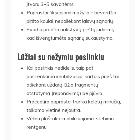
įtvaru 3–5 savaitėms.
Paprastai fiksuojami mažylio ir bevardžio
piršto kaulai, nepaliekant laisvų sąnarių.
Svarbu pradėti ankstyvą pirštų judinimą,
kad išvengtumėte sąnarių sukaustymo.
Lūžiai su nežymiu poslinkiu
Kai poslinkis nedidelis, taip pat
pasirenkama imobilizacija, kartais prieš tai
atliekant uždarą lūžio fragmentų
atstatymą (reponavimą) be pjūvio.
Procedūra paprastai trunka keletą minučių,
taikoma vietinė nejautra.
Vėliau plaštaka imobilizuojama, stebima
rentgenu.