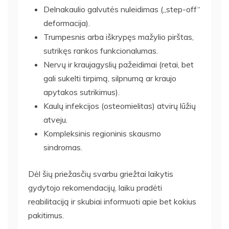
Delnakaulio galvutės nuleidimas („step-off“
deformacija).
Trumpesnis arba iškrypęs mažylio pirštas,
sutrikęs rankos funkcionalumas.
Nervų ir kraujagyslių pažeidimai (retai, bet
gali sukelti tirpimą, silpnumą ar kraujo
apytakos sutrikimus).
Kaulų infekcijos (osteomielitas) atvirų lūžių
atveju.
Kompleksinis regioninis skausmo
sindromas.
Dėl šių priežasčių svarbu griežtai laikytis
gydytojo rekomendacijų, laiku pradėti
reabilitaciją ir skubiai informuoti apie bet kokius
pakitimus.