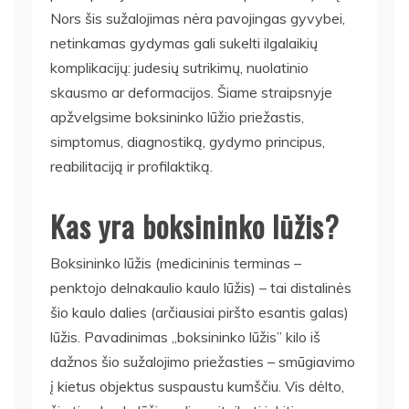
Nors šis sužalojimas nėra pavojingas gyvybei,
netinkamas gydymas gali sukelti ilgalaikių
komplikacijų: judesių sutrikimų, nuolatinio
skausmo ar deformacijos. Šiame straipsnyje
apžvelgsime boksininko lūžio priežastis,
simptomus, diagnostiką, gydymo principus,
reabilitaciją ir profilaktiką.
Kas yra boksininko lūžis?
Boksininko lūžis (medicininis terminas –
penktojo delnakaulio kaulo lūžis) – tai distalinės
šio kaulo dalies (arčiausiai piršto esantis galas)
lūžis. Pavadinimas „boksininko lūžis” kilo iš
dažnos šio sužalojimo priežasties – smūgiavimo
į kietus objektus suspaustu kumščiu. Vis dėlto,