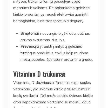
mitybos trūkumų formų pasaulyje, ypač
moterims ir vaikams. Be pakankamo geležies
kiekio, organizmas negali efektyviai gaminti
hemoglobino, kuris transportuoja deguonį.
Simptomai:
nuovargis, blyški oda, dažnas
galvos skausmas, dusulys.
Prevencija:
įtraukti į mitybą geležies
turtingus produktus, tokius kaip raudona
mėsa, pupelės, špinatai ir praturtinti grūdai.
Vitamino D trūkumas
Vitaminas D, dažniausiai žinomas kaip „saulės
vitaminas”, yra svarbus kalcio pasisavinimui ir
kaulų sveikatai. Dėl mažo saulės šviesos kiekio
arba nepakankamo vartojimo su maistu, daug