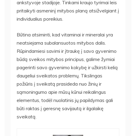
ankstyvoje stadijoje. Tinkami kraujo tyrimai leis
pritaikyti asmeninį mitybos planą atsižvelgiant į
individualius poreikius.
Būtina atsiminti, kad vitaminai ir mineralai yra
neatsiejama subalansuotos mitybos dalis.
Rūpindamiesi savimi ir įtraukę į savo gyvenimo
būdą sveikos mitybos principus, galime žymiai
pagerinti savo gyvenimo kokybę ir užkirsti kelią
daugeliui sveikatos problemų. Tikslingas
požiūris į sveikatą prasideda nuo žinių ir
sąmoningumo apie mūsų kūnui reikalingus
elementus, todėl nuolatinis jų papildymas gali
būti raktas į geresnę savijautą ir ilgalaikę
sveikatą.