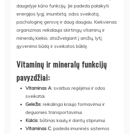
daugelyje kūno funkcijų. Jie padeda palaikyti
energijos lygį, imunitetą, odos sveikatą,
psichologinę gerovę ir daug daugiau. Kiekvienas
organizmas reikalauja skirtingų vitaminų ir
mineralų kiekio, atsižvelgiant į amžių, lytį,
gyvenimo būdą ir sveikatos būklę.
Vitaminų ir mineralų funkcijų
pavyzdžiai:
Vitaminas A
: svarbus regėjimui ir odos
sveikatai.
Geležis
: reikalinga kraujo formavimui ir
deguonies transportavimui.
Kalcis
: būtinas kaulų ir dantų stiprumui.
Vitaminas C
: padeda imuninės sistemos