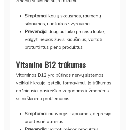
žmonių susiduria su jo trūkumu.
Simptomai:
kaulų skausmas, raumenų
silpnumas, nuotaikos svyravimai.
Prevencija:
daugiau laiko praleisti lauke,
valgyti riebias žuvis, kiaušinius, vartoti
praturtintus pieno produktus.
Vitamino B12 trūkumas
Vitaminas B12 yra būtinas nervų sistemos
veiklai ir kraujo ląstelių formavimui. Jo trūkumas
dažniausiai pasireiškia veganams ir žmonėms
su virškinimo problemomis.
Simptomai:
nuovargis, silpnumas, depresija,
prastesnė atmintis.
Prevencija:
vartoti mėsos produktus,