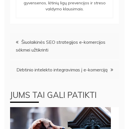
gyvensenos, lėtinių ligų prevencijos ir streso
valdymo klausimais.
Navigacija
Šiuolaikinės SEO strategijos e-komercijos
sėkmei užtikrinti
tarp
įrašų
Dirbtinio intelekto integravimas į e-komerciją
JUMS TAI GALI PATIKTI