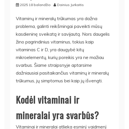
2025 18 balandžio
Dainius Jurkaitis
Vitaminų ir mineralų trūkumas yra dažna
problema, galinti reikšmingai paveikti mūsų
kasdieninę sveikatą ir savijautą. Nors daugelis
žino pagrindinius vitaminus, tokius kaip
vitaminas C ir D, yra daugybė kitų
mikroelementų, kurių poreikis yra ne mažiau
svarbus. Šiame straipsnyje aptarsime
dažniausiai pasitaikančius vitaminų ir mineralų
trūkumus, jų simptomus bei kaip jų išvengti.
Kodėl vitaminai ir
mineralai yra svarbūs?
Vitaminai ir mineralai atlieka esminį vaidmenį