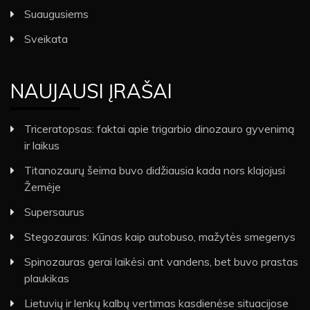
Suaugusiems
Sveikata
NAUJAUSI ĮRAŠAI
Triceratopsas: faktai apie trigarbio dinozauro gyvenimą
ir laikus
Titanozaurų šeima buvo didžiausia kada nors klajojusi
Žemėje
Supersaurus
Stegozauras: Kūnas kaip autobuso, mažytės smegenys
Spinozauras gerai laikėsi ant vandens, bet buvo prastas
plaukikas
Lietuvių ir lenkų kalbų vertimas kasdienėse situacijose