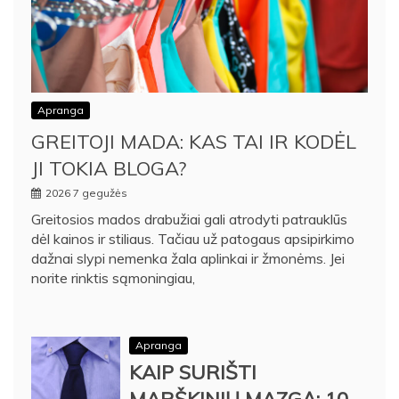
Apranga
GREITOJI MADA: KAS TAI IR KODĖL
JI TOKIA BLOGA?
2026 7 gegužės
Greitosios mados drabužiai gali atrodyti patrauklūs
dėl kainos ir stiliaus. Tačiau už patogaus apsipirkimo
dažnai slypi nemenka žala aplinkai ir žmonėms. Jei
norite rinktis sąmoningiau,
Apranga
KAIP SURIŠTI
MARŠKINIŲ MAZGĄ: 10