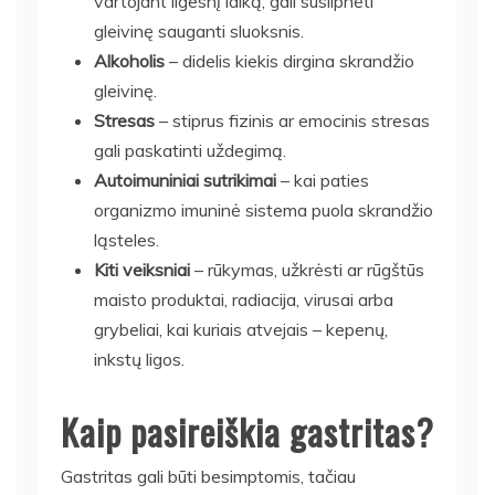
vartojant ilgesnį laiką, gali susilpnėti
gleivinę sauganti sluoksnis.
Alkoholis
– didelis kiekis dirgina skrandžio
gleivinę.
Stresas
– stiprus fizinis ar emocinis stresas
gali paskatinti uždegimą.
Autoimuniniai sutrikimai
– kai paties
organizmo imuninė sistema puola skrandžio
ląsteles.
Kiti veiksniai
– rūkymas, užkrėsti ar rūgštūs
maisto produktai, radiacija, virusai arba
grybeliai, kai kuriais atvejais – kepenų,
inkstų ligos.
Kaip pasireiškia gastritas?
Gastritas gali būti besimptomis, tačiau