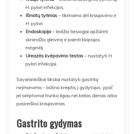
H. pylori infekcijos.
Išmatų tyrimas
– tikrinama dėl kraujavimo ir
H. pylori.
Endoskopija
– leidžia tiesiogiai apžiūrėti
skrandžio gleivinę ir paimti biopsijos
mėginėlį.
Ureazės kvėpavimo testas
– nustatyti H.
pylori infekcijai.
Savarankiškai tiksliai nustatyti gastritą
neįmanoma – būtina kreiptis į gydytojus, ypač
jei simptomai trunka ilgiau nei kelias dienas arba
pasireiškia kraujavimas.
Gastrito gydymas