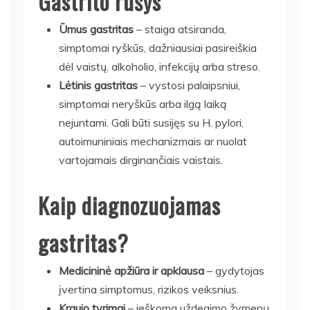
Gastrito rūšys
Ūmus gastritas
– staiga atsiranda,
simptomai ryškūs, dažniausiai pasireiškia
dėl vaistų, alkoholio, infekcijų arba streso.
Lėtinis gastritas
– vystosi palaipsniui,
simptomai neryškūs arba ilgą laiką
nejuntami. Gali būti susijęs su H. pylori,
autoimuniniais mechanizmais ar nuolat
vartojamais dirginančiais vaistais.
Kaip diagnozuojamas
gastritas?
Medicininė apžiūra ir apklausa
– gydytojas
įvertina simptomus, rizikos veiksnius.
Kraujo tyrimai
– ieškoma uždegimo žymenų,