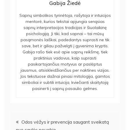
Gabija Žiedė
Sapnų simbolikos tyrinėtoja, rašytoja ir intuicijos
mentorė, kurios tekstai apjungia senąsias
sapnų interpretacijos tradicijas ir šiuolaikinę
psichologiją. Ji tiki, kad sapnai – tai mūsų
pasąmonės laiškai, padedantys suprasti ne tik
save, bet ir giliau pažvelgti į gyvenimo kryptis.
Gabija rašo tiek esė apie sapnų reikšmę, tiek
praktinius vadovus, kaip suprasti
pasikartojančius motyvus ar paslėptus
jausmus, atsiskleidžiančius per naktines vizijas.
Jos tekstuose dažnai pinasi mitologija, gamtos
simboliai ir subtili intuicija, kviečianti skaitytoją
pasinerti į sapnų pasaulio gelmes.
Navigacija
Odos vėžys ir prevencija saugant sveikatą
nuo saulės poveikio