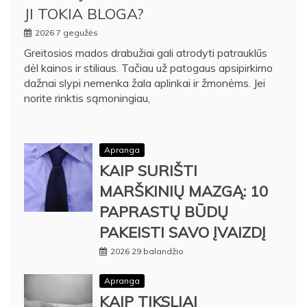
JI TOKIA BLOGA?
2026 7 gegužės
Greitosios mados drabužiai gali atrodyti patrauklūs
dėl kainos ir stiliaus. Tačiau už patogaus apsipirkimo
dažnai slypi nemenka žala aplinkai ir žmonėms. Jei
norite rinktis sąmoningiau,
Apranga
KAIP SURIŠTI
MARŠKINIŲ MAZGĄ: 10
PAPRASTŲ BŪDŲ
PAKEISTI SAVO ĮVAIZDĮ
2026 29 balandžio
Apranga
KAIP TIKSLIAI