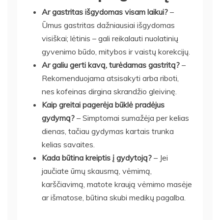
Ar gastritas išgydomas visam laikui?
–
Ūmus gastritas dažniausiai išgydomas
visiškai; lėtinis – gali reikalauti nuolatinių
gyvenimo būdo, mitybos ir vaistų korekcijų.
Ar galiu gerti kavą, turėdamas gastritą?
–
Rekomenduojama atsisakyti arba riboti,
nes kofeinas dirgina skrandžio gleivinę.
Kaip greitai pagerėja būklė pradėjus
gydymą?
– Simptomai sumažėja per kelias
dienas, tačiau gydymas kartais trunka
kelias savaites.
Kada būtina kreiptis į gydytoją?
– Jei
jaučiate ūmų skausmą, vėmimą,
karščiavimą, matote kraują vėmimo masėje
ar išmatose, būtina skubi medikų pagalba.