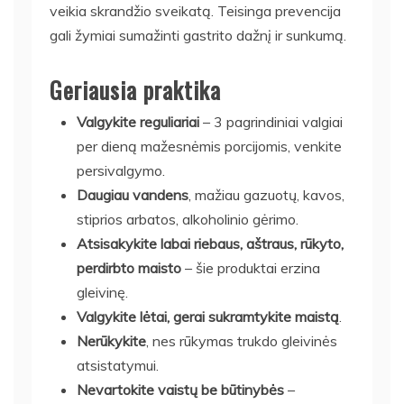
veikia skrandžio sveikatą. Teisinga prevencija
gali žymiai sumažinti gastrito dažnį ir sunkumą.
Geriausia praktika
Valgykite reguliariai
– 3 pagrindiniai valgiai
per dieną mažesnėmis porcijomis, venkite
persivalgymo.
Daugiau vandens
, mažiau gazuotų, kavos,
stiprios arbatos, alkoholinio gėrimo.
Atsisakykite labai riebaus, aštraus, rūkyto,
perdirbto maisto
– šie produktai erzina
gleivinę.
Valgykite lėtai, gerai sukramtykite maistą
.
Nerūkykite
, nes rūkymas trukdo gleivinės
atsistatymui.
Nevartokite vaistų be būtinybės
–