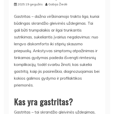
2025 19 gegužės
Gabija Žiedė
Gastritas – dažna virškinamojo trakto liga, kuriai
būdingas skrandžio gleivinės uždegimas. Tai
gali būti trumpalaikis ar ilgai trunkantis
sutrikimas, sukeliantis įvairius negalavimus: nuo
lengvo diskomforto iki stiprių skausmo
priepuolių. Ankstyvas simptomų atpažinimas ir
tinkamas gydymas padeda išvengti rimtesnių
komplikacijų, todėl svarbu žinoti, kas sukelia
gastritą, kaip jis pasireiškia, diagnozuojamas bei
kokios galimos gydymo ir profilaktikos
priemonės.
Kas yra gastritas?
Gastritas – tai skrandžio gleivinės uždegimas,