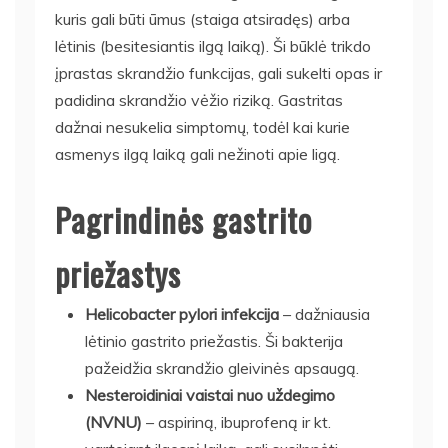
kuris gali būti ūmus (staiga atsiradęs) arba
lėtinis (besitesiantis ilgą laiką). Ši būklė trikdo
įprastas skrandžio funkcijas, gali sukelti opas ir
padidina skrandžio vėžio riziką. Gastritas
dažnai nesukelia simptomų, todėl kai kurie
asmenys ilgą laiką gali nežinoti apie ligą.
Pagrindinės gastrito
priežastys
Helicobacter pylori infekcija
– dažniausia
lėtinio gastrito priežastis. Ši bakterija
pažeidžia skrandžio gleivinės apsaugą.
Nesteroidiniai vaistai nuo uždegimo
(NVNU)
– aspiriną, ibuprofeną ir kt.