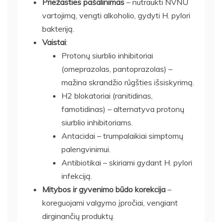
Priežasties pašalinimas
– nutraukti NVNU
vartojimą, vengti alkoholio, gydyti H. pylori
bakteriją.
Vaistai
:
Protonų siurblio inhibitoriai
(omeprazolas, pantoprazolas) –
mažina skrandžio rūgšties išsiskyrimą.
H2 blokatoriai (ranitidinas,
famotidinas) – alternatyva protonų
siurblio inhibitoriams.
Antacidai – trumpalaikiai simptomų
palengvinimui.
Antibiotikai – skiriami gydant H. pylori
infekciją.
Mitybos ir gyvenimo būdo korekcija
–
koreguojami valgymo įpročiai, vengiant
dirginančių produktų.