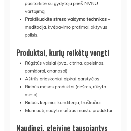
pasitarkite su gydytoju prieš NVNU
vartojimą.
Praktikuokite streso valdymo technikas
–
meditacija, kvėpavimo pratimai, aktyvus
poilsis.
Produktai, kurių reikėtų vengti
Rūgštūs vaisiai (pvz., citrina, apelsinas,
pomidorai, ananasai)
Aštrūs prieskoniai, pipirai, garstyčios
Riebūs mėsos produktai (dešros, rūkyta
mėsa)
Riebūs kepiniai, konditerija, traškučiai
Marinuoti, sūdyti ir aštrūs maisto produktai
Naudingi, gleivinę tausojantys