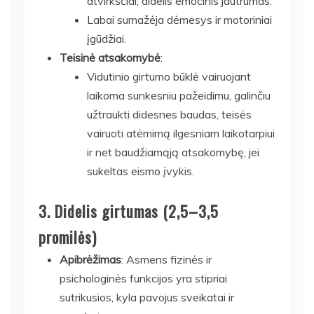
atvirkščiai, didelis emocinis jautrumas.
Labai sumažėja dėmesys ir motoriniai
įgūdžiai.
Teisinė atsakomybė
:
Vidutinio girtumo būklė vairuojant
laikoma sunkesniu pažeidimu, galinčiu
užtraukti didesnes baudas, teisės
vairuoti atėmimą ilgesniam laikotarpiui
ir net baudžiamąją atsakomybę, jei
sukeltas eismo įvykis.
3.
Didelis girtumas (2,5–3,5
promilės)
Apibrėžimas
: Asmens fizinės ir
psichologinės funkcijos yra stipriai
sutrikusios, kyla pavojus sveikatai ir