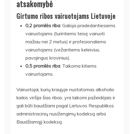
atsakomybė
Girtumo ribos vairuotojams Lietuvoje
0,2 promilės riba
: Galioja pradedantiesiems
vairuotojams (turintiems teisę vairuoti
mažiau nei 2 metus) ir profesionaliems
vairuotojams (vežantiems keleivius,
pavojingus krovinius).
0,5 promilės riba
: Taikoma kitiems
vairuotojams.
Vairuotojai, kurių kraujyje nustatomas alkoholio
kiekis viršija šias ribas, yra laikomi pažeidėjais ir
gali būti baudžiami pagal Lietuvos Respublikos
administracinių nusižengimų kodeksą arba
Baudžiamąjį kodeksą.