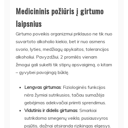
Medicininis požiūris į girtumo
laipsnius
Girtumo poveikis organizmui priklauso ne tik nuo
suvartoto alkoholio kiekio, bet ir nuo asmens
svorio, lyties, medžiagų apykaitos, tolerancijos
alkoholiui. Pavyzdžiui, 2 promilės vienam
žmogui gali sukelti tik stiprų apsvaigimą, o kitam
– gyvybei pavojingą būklę.
Lengvas girtumas
: Fiziologinės funkcijos
nėra žymiai sutrikusios, tačiau sumažėja
gebėjimas adekvačiai priimti sprendimus.
Vidutinis ir didelis girtumas
: Smarkiai
sutrikdoma smegenų veikla, pusiausvyros
pojūtis, dažnai atsiranda rizikingas elgesys.