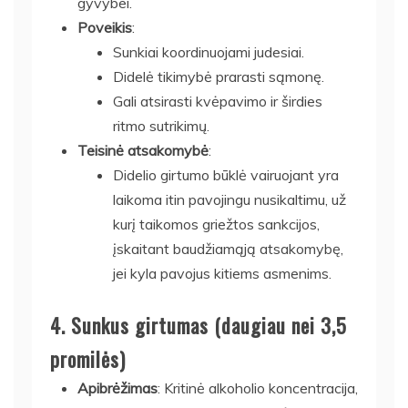
gyvybei.
Poveikis
:
Sunkiai koordinuojami judesiai.
Didelė tikimybė prarasti sąmonę.
Gali atsirasti kvėpavimo ir širdies
ritmo sutrikimų.
Teisinė atsakomybė
:
Didelio girtumo būklė vairuojant yra
laikoma itin pavojingu nusikaltimu, už
kurį taikomos griežtos sankcijos,
įskaitant baudžiamąją atsakomybę,
jei kyla pavojus kitiems asmenims.
4.
Sunkus girtumas (daugiau nei 3,5
promilės)
Apibrėžimas
: Kritinė alkoholio koncentracija,