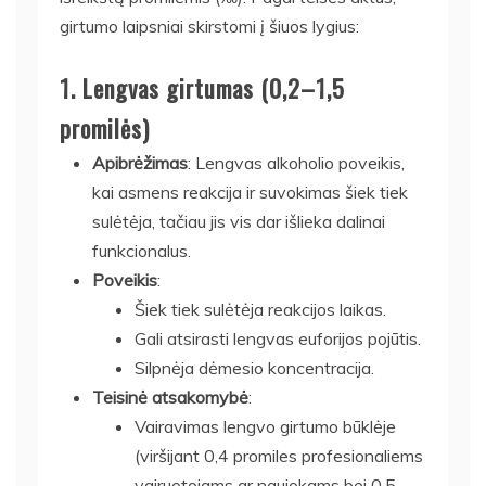
girtumo laipsniai skirstomi į šiuos lygius:
1.
Lengvas girtumas (0,2–1,5
promilės)
Apibrėžimas
: Lengvas alkoholio poveikis,
kai asmens reakcija ir suvokimas šiek tiek
sulėtėja, tačiau jis vis dar išlieka dalinai
funkcionalus.
Poveikis
:
Šiek tiek sulėtėja reakcijos laikas.
Gali atsirasti lengvas euforijos pojūtis.
Silpnėja dėmesio koncentracija.
Teisinė atsakomybė
:
Vairavimas lengvo girtumo būklėje
(viršijant 0,4 promiles profesionaliems
vairuotojams ar naujokams bei 0,5