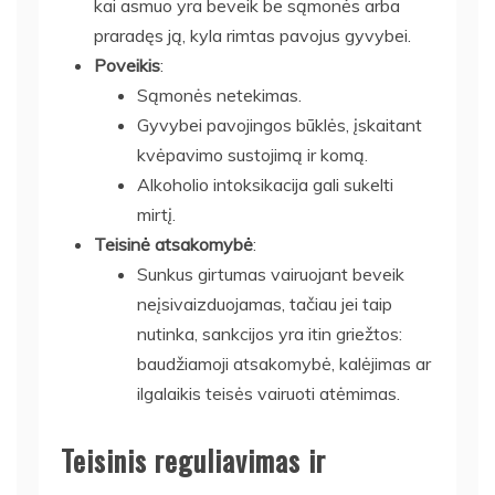
kai asmuo yra beveik be sąmonės arba
praradęs ją, kyla rimtas pavojus gyvybei.
Poveikis
:
Sąmonės netekimas.
Gyvybei pavojingos būklės, įskaitant
kvėpavimo sustojimą ir komą.
Alkoholio intoksikacija gali sukelti
mirtį.
Teisinė atsakomybė
:
Sunkus girtumas vairuojant beveik
neįsivaizduojamas, tačiau jei taip
nutinka, sankcijos yra itin griežtos:
baudžiamoji atsakomybė, kalėjimas ar
ilgalaikis teisės vairuoti atėmimas.
Teisinis reguliavimas ir