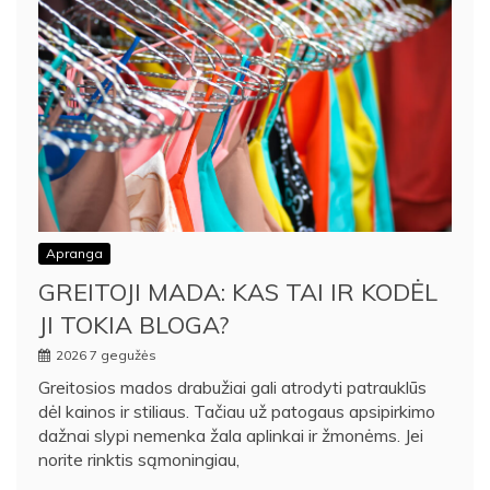
Apranga
GREITOJI MADA: KAS TAI IR KODĖL
JI TOKIA BLOGA?
2026 7 gegužės
Greitosios mados drabužiai gali atrodyti patrauklūs
dėl kainos ir stiliaus. Tačiau už patogaus apsipirkimo
dažnai slypi nemenka žala aplinkai ir žmonėms. Jei
norite rinktis sąmoningiau,