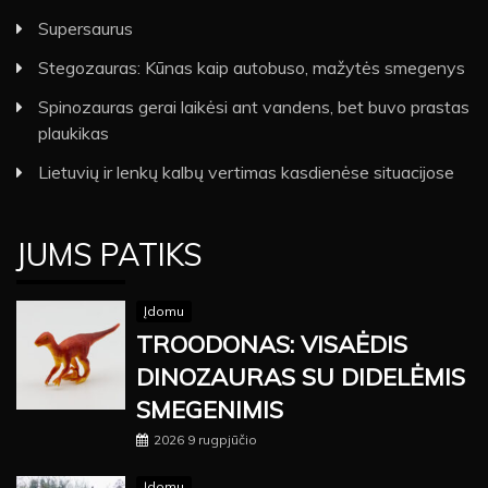
Supersaurus
Stegozauras: Kūnas kaip autobuso, mažytės smegenys
Spinozauras gerai laikėsi ant vandens, bet buvo prastas
plaukikas
Lietuvių ir lenkų kalbų vertimas kasdienėse situacijose
JUMS PATIKS
Įdomu
TROODONAS: VISAĖDIS
DINOZAURAS SU DIDELĖMIS
SMEGENIMIS
2026 9 rugpjūčio
Įdomu