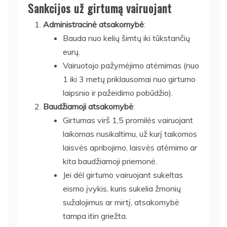
Sankcijos už girtumą vairuojant
Administracinė atsakomybė
:
Bauda nuo kelių šimtų iki tūkstančių
eurų.
Vairuotojo pažymėjimo atėmimas (nuo
1 iki 3 metų priklausomai nuo girtumo
laipsnio ir pažeidimo pobūdžio).
Baudžiamoji atsakomybė
:
Girtumas virš 1,5 promilės vairuojant
laikomas nusikaltimu, už kurį taikomos
laisvės apribojimo, laisvės atėmimo ar
kita baudžiamoji priemonė.
Jei dėl girtumo vairuojant sukeltas
eismo įvykis, kuris sukelia žmonių
sužalojimus ar mirtį, atsakomybė
tampa itin griežta.