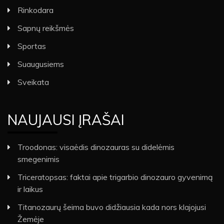
Rinkodara
Sapnų reikšmės
Sportas
Suaugusiems
Sveikata
NAUJAUSI ĮRAŠAI
Troodonas: visaėdis dinozauras su didelėmis
smegenimis
Triceratopsas: faktai apie trigarbio dinozauro gyvenimą
ir laikus
Titanozaurų šeima buvo didžiausia kada nors klajojusi
Žemėje