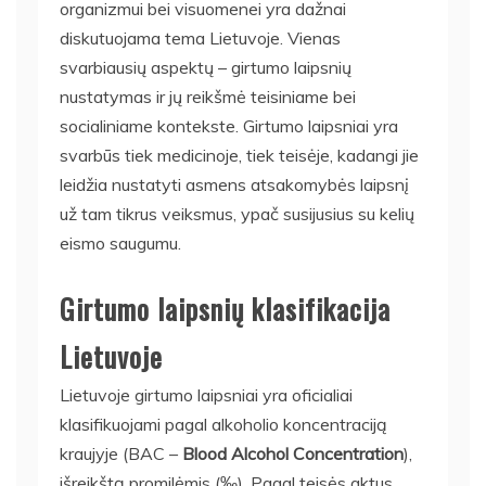
organizmui bei visuomenei yra dažnai
diskutuojama tema Lietuvoje. Vienas
svarbiausių aspektų – girtumo laipsnių
nustatymas ir jų reikšmė teisiniame bei
socialiniame kontekste. Girtumo laipsniai yra
svarbūs tiek medicinoje, tiek teisėje, kadangi jie
leidžia nustatyti asmens atsakomybės laipsnį
už tam tikrus veiksmus, ypač susijusius su kelių
eismo saugumu.
Girtumo laipsnių klasifikacija
Lietuvoje
Lietuvoje girtumo laipsniai yra oficialiai
klasifikuojami pagal alkoholio koncentraciją
kraujyje (BAC –
Blood Alcohol Concentration
),
išreikštą promilėmis (‰). Pagal teisės aktus,