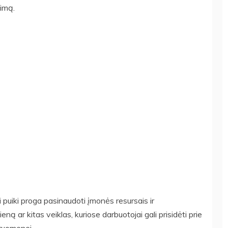
vimą.
puiki proga pasinaudoti įmonės resursais ir
ą ar kitas veiklas, kuriose darbuotojai gali prisidėti prie
ruomenei.