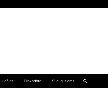
KVIENĄ DIENĄ YRA SKELBIAMOS
ų idėjos
Rinkodara
Suaugusiems