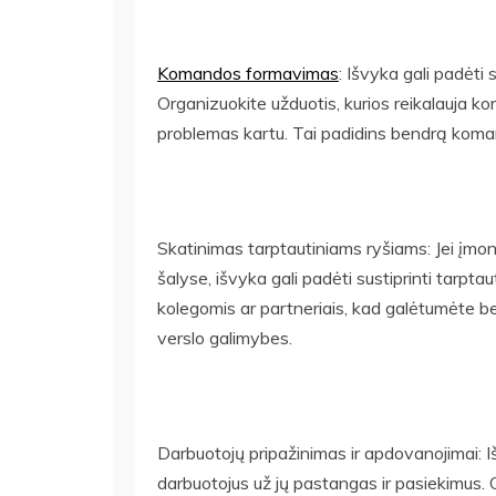
Komandos formavimas
: Išvyka gali padėti
Organizuokite užduotis, kurios reikalauja ko
problemas kartu. Tai padidins bendrą koman
Skatinimas tarptautiniams ryšiams: Jei įmonė
šalyse, išvyka gali padėti sustiprinti tarpta
kolegomis ar partneriais, kad galėtumėte bend
verslo galimybes.
Darbuotojų pripažinimas ir apdovanojimai: Iš
darbuotojus už jų pastangas ir pasiekimus. G