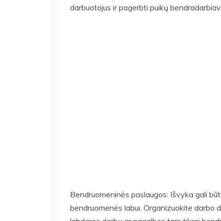
darbuotojus ir pagerbti puikų bendradarbia
Bendruomeninės paslaugos: Išvyka gali būti 
bendruomenės labui. Organizuokite darbo dien
labdaros darbų ar pagalbos tam tikrai bend