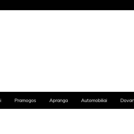
STRAIPSNIŲ KATALOGAS, KADANGI KIE
i
Pramogos
Apranga
Automobiliai
Dovan