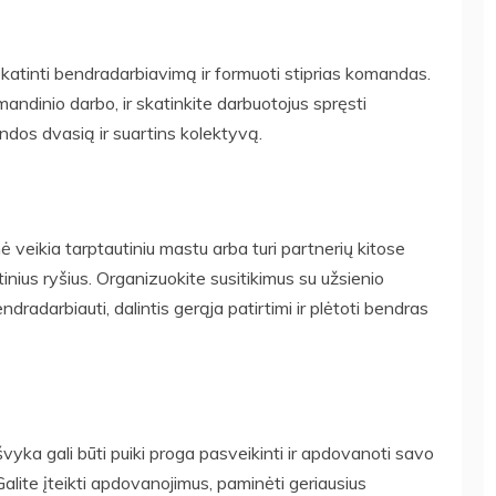
 skatinti bendradarbiavimą ir formuoti stiprias komandas.
mandinio darbo, ir skatinkite darbuotojus spręsti
dos dvasią ir suartins kolektyvą.
 veikia tarptautiniu mastu arba turi partnerių kitose
utinius ryšius. Organizuokite susitikimus su užsienio
radarbiauti, dalintis gerąja patirtimi ir plėtoti bendras
vyka gali būti puiki proga pasveikinti ir apdovanoti savo
alite įteikti apdovanojimus, paminėti geriausius