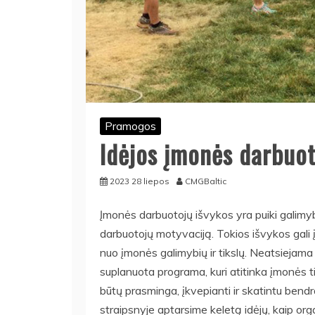
Pramogos
Idėjos įmonės darbuot
2023 28 liepos
CMGBaltic
Įmonės darbuotojų išvykos yra puiki galimybė
darbuotojų motyvaciją. Tokios išvykos gali įv
nuo įmonės galimybių ir tikslų. Neatsiejama
suplanuota programa, kuri atitinka įmonės ti
būtų prasminga, įkvepianti ir skatintu ben
straipsnyje aptarsime keletą idėjų, kaip or