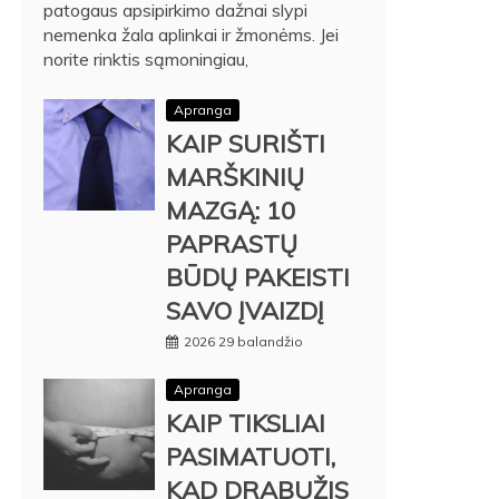
patogaus apsipirkimo dažnai slypi
nemenka žala aplinkai ir žmonėms. Jei
norite rinktis sąmoningiau,
Apranga
KAIP SURIŠTI
MARŠKINIŲ
MAZGĄ: 10
PAPRASTŲ
BŪDŲ PAKEISTI
SAVO ĮVAIZDĮ
2026 29 balandžio
Apranga
KAIP TIKSLIAI
PASIMATUOTI,
KAD DRABUŽIS