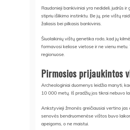
Raudonieji bankiviniai yra nedideli, judrūs ir
stipriu išlikimo instinktu. Be jų, prie vištų ra
žaliasis bei pilkasis bankivinis.
Šiuolaikinių vištų genetika rodo, kad jų kil
formavosi keliose vietose ir ne vienu metu.
regionuose.
Pirmosios prijaukintos v
Archeologiniai duomenys leidžia manyti, ka
10 000 metų. Iš pradžių jos tikrai nebuvo l
Ankstyvieji žmonės greičiausiai vertino jas d
senovės bendruomenėse vištos buvo laikomo
apeigoms, o ne maistui.