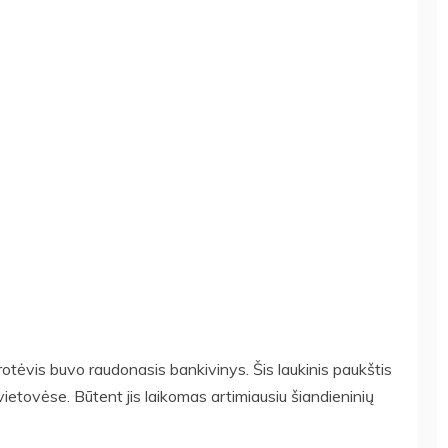
protėvis buvo raudonasis bankivinys. Šis laukinis paukštis
vietovėse. Būtent jis laikomas artimiausiu šiandieninių