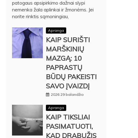
patogaus apsipirkimo dažnai slypi
nemenka žala aplinkai ir žmonėms. Jei
norite rinktis sąmoningiau,
Apranga
KAIP SURIŠTI
MARŠKINIŲ
MAZGĄ: 10
PAPRASTŲ
BŪDŲ PAKEISTI
SAVO ĮVAIZDĮ
2026 29 balandžio
Apranga
KAIP TIKSLIAI
PASIMATUOTI,
KAD DRABUŽIS