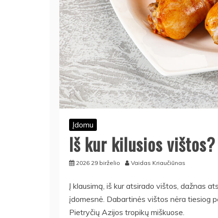
Įdomu
Iš kur kilusios vištos?
2026 29 birželio
Vaidas Kriaučiūnas
Į klausimą, iš kur atsirado vištos, dažnas at
įdomesnė. Dabartinės vištos nėra tiesiog pap
Pietryčių Azijos tropikų miškuose.