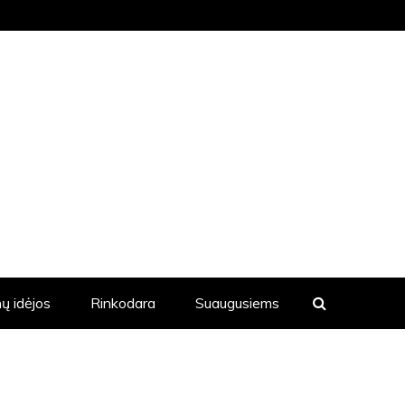
KVIENĄ DIENĄ YRA SKELBIAMOS
ų idėjos
Rinkodara
Suaugusiems