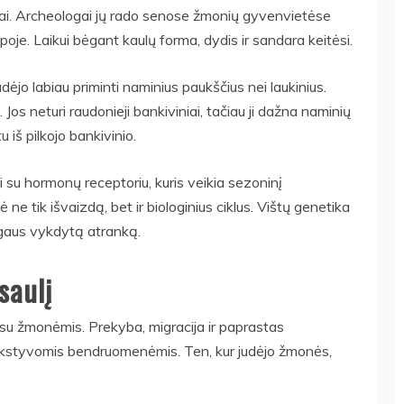
aulai. Archeologai jų rado senose žmonių gyvenvietėse
opoje. Laikui bėgant kaulų forma, dydis ir sandara keitėsi.
adėjo labiau priminti naminius paukščius nei laukinius.
s neturi raudonieji bankiviniai, tačiau ji dažna naminių
 iš pilkojo bankivinio.
i su hormonų receptoriu, kuris veikia sezoninį
 ne tik išvaizdą, bet ir biologinius ciklus. Vištų genetika
mogaus vykdytą atranką.
saulį
 su žmonėmis. Prekyba, migracija ir paprastas
nkstyvomis bendruomenėmis. Ten, kur judėjo žmonės,