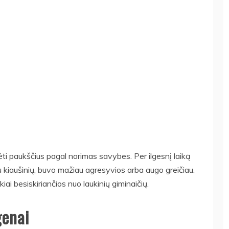
ti paukščius pagal norimas savybes. Per ilgesnį laiką
 kiaušinių, buvo mažiau agresyvios arba augo greičiau.
i besiskiriančios nuo laukinių giminaičių.
genai