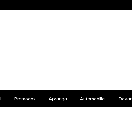
STRAIPSNIŲ KATALOGAS, KADANGI KIE
i
Pramogos
Apranga
Automobiliai
Dovan