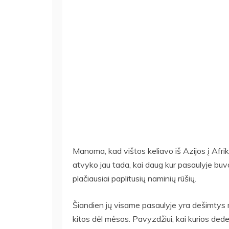
Manoma, kad vištos keliavo iš Azijos į Afrik
atvyko jau tada, kai daug kur pasaulyje buvo 
plačiausiai paplitusių naminių rūšių.
Šiandien jų visame pasaulyje yra dešimtys m
kitos dėl mėsos. Pavyzdžiui, kai kurios dede