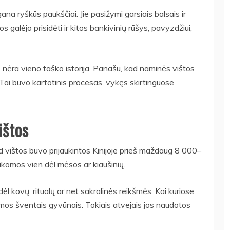
 gana ryškūs paukščiai. Jie pasižymi garsiais balsais ir
idos galėjo prisidėti ir kitos bankivinių rūšys, pavyzdžiui,
mė nėra vieno taško istorija. Panašu, kad naminės vištos
 Tai buvo kartotinis procesas, vykęs skirtinguose
ištos
d vištos buvo prijaukintos Kinijoje prieš maždaug 8 000–
aikomos vien dėl mėsos ar kiaušinių.
ėl kovų, ritualų ar net sakralinės reikšmės. Kai kuriose
s šventais gyvūnais. Tokiais atvejais jos naudotos