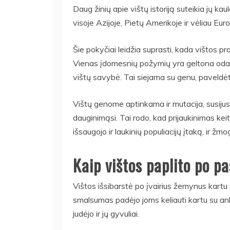
Daug žinių apie vištų istoriją suteikia jų k
visoje Azijoje, Pietų Amerikoje ir vėliau Eur
Šie pokyčiai leidžia suprasti, kada vištos pr
Vienas įdomesnių požymių yra geltona oda. Jo
vištų savybė. Tai siejama su genu, paveldėtu
Vištų genome aptinkama ir mutacija, susijus
dauginimąsi. Tai rodo, kad prijaukinimas keitė
išsaugojo ir laukinių populiacijų įtaką, ir ž
Kaip vištos paplito po pa
Vištos išsibarstė po įvairius žemynus kartu
smalsumas padėjo joms keliauti kartu su a
judėjo ir jų gyvuliai.