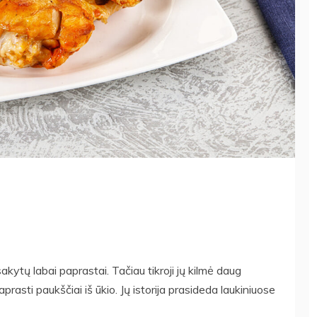
sakytų labai paprastai. Tačiau tikroji jų kilmė daug
rasti paukščiai iš ūkio. Jų istorija prasideda laukiniuose