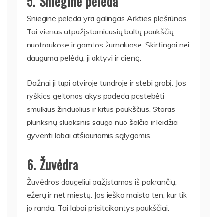
5. Snieginė pelėda
Snieginė pelėda yra galingas Arkties plėšrūnas.
Tai vienas atpažįstamiausių baltų paukščių
nuotraukose ir gamtos žurnaluose. Skirtingai nei
dauguma pelėdų, ji aktyvi ir dieną.
Dažnai ji tupi atviroje tundroje ir stebi grobį. Jos
ryškios geltonos akys padeda pastebėti
smulkius žinduolius ir kitus paukščius. Storas
plunksnų sluoksnis saugo nuo šalčio ir leidžia
gyventi labai atšiauriomis sąlygomis.
6. Žuvėdra
Žuvėdros daugeliui pažįstamos iš pakrančių,
ežerų ir net miestų. Jos ieško maisto ten, kur tik
jo randa. Tai labai prisitaikantys paukščiai.