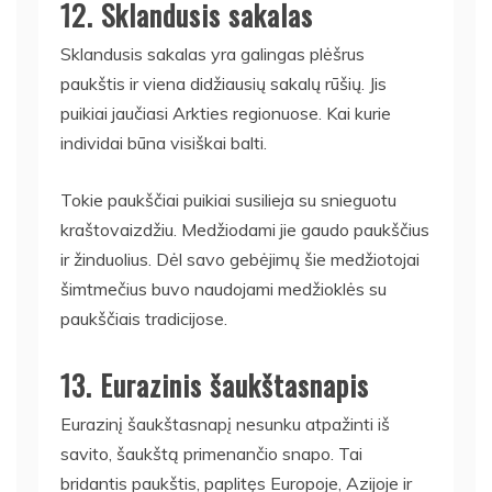
12. Sklandusis sakalas
Sklandusis sakalas yra galingas plėšrus
paukštis ir viena didžiausių sakalų rūšių. Jis
puikiai jaučiasi Arkties regionuose. Kai kurie
individai būna visiškai balti.
Tokie paukščiai puikiai susilieja su snieguotu
kraštovaizdžiu. Medžiodami jie gaudo paukščius
ir žinduolius. Dėl savo gebėjimų šie medžiotojai
šimtmečius buvo naudojami medžioklės su
paukščiais tradicijose.
13. Eurazinis šaukštasnapis
Eurazinį šaukštasnapį nesunku atpažinti iš
savito, šaukštą primenančio snapo. Tai
bridantis paukštis, paplitęs Europoje, Azijoje ir