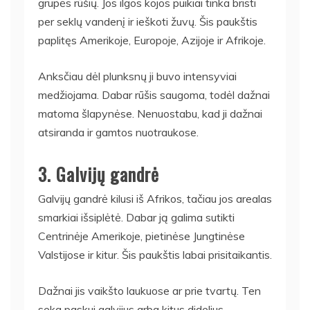
grupės rūšių. Jos ilgos kojos puikiai tinka bristi
per seklų vandenį ir ieškoti žuvų. Šis paukštis
paplitęs Amerikoje, Europoje, Azijoje ir Afrikoje.
Anksčiau dėl plunksnų ji buvo intensyviai
medžiojama. Dabar rūšis saugoma, todėl dažnai
matoma šlapynėse. Nenuostabu, kad ji dažnai
atsiranda ir gamtos nuotraukose.
3. Galvijų gandrė
Galvijų gandrė kilusi iš Afrikos, tačiau jos arealas
smarkiai išsiplėtė. Dabar ją galima sutikti
Centrinėje Amerikoje, pietinėse Jungtinėse
Valstijose ir kitur. Šis paukštis labai prisitaikantis.
Dažnai jis vaikšto laukuose ar prie tvartų. Ten
seka paskui galvijus arba kitus didelius