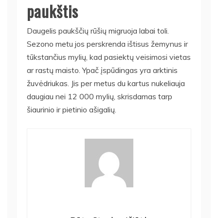
paukštis
Daugelis paukščių rūšių migruoja labai toli.
Sezono metu jos perskrenda ištisus žemynus ir
tūkstančius mylių, kad pasiektų veisimosi vietas
ar rastų maisto. Ypač įspūdingas yra arktinis
žuvėdriukas. Jis per metus du kartus nukeliauja
daugiau nei 12 000 mylių, skrisdamas tarp
šiaurinio ir pietinio ašigalių.