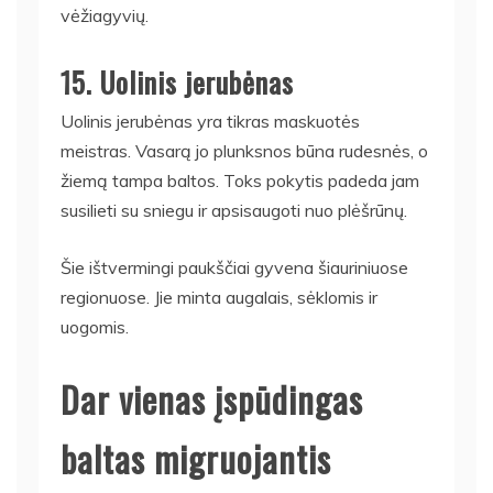
vėžiagyvių.
15. Uolinis jerubėnas
Uolinis jerubėnas yra tikras maskuotės
meistras. Vasarą jo plunksnos būna rudesnės, o
žiemą tampa baltos. Toks pokytis padeda jam
susilieti su sniegu ir apsisaugoti nuo plėšrūnų.
Šie ištvermingi paukščiai gyvena šiauriniuose
regionuose. Jie minta augalais, sėklomis ir
uogomis.
Dar vienas įspūdingas
baltas migruojantis