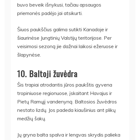
buvo beveik išnykusi, tačiau apsaugos
priemonės padėjo jai atsikurti.
Šiuos paukščius galima sutikti Kanadoje ir
šiaurinėse Jungtinių Valstijų teritorijose. Per
veisimosi sezoną jie dažnai laikosi ežeruose ir
šlapynėse.
10. Baltoji žuvėdra
Šis trapiai atrodantis jūros paukštis gyvena
tropiniuose regionuose, įskaitant Havajus ir
Pietų Ramųjį vandenyną. Baltosios žuvėdros
nestato lizdų. Jos padeda kiaušinius ant plikų
medžių šakų.
Jų gryna balta spalva ir lengvas skrydis palieka