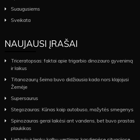
Suaugusiems
Sveikata
NAUJAUSI ĮRAŠAI
Triceratopsas: faktai apie trigarbio dinozauro gyvenimą
ir laikus
Titanozaurų šeima buvo didžiausia kada nors klajojusi
Žemėje
Supersaurus
Stegozauras: Kūnas kaip autobuso, mažytės smegenys
Spinozauras gerai laikėsi ant vandens, bet buvo prastas
plaukikas
Lietuvių ir lenkų kalbų vertimas kasdienėse situacijose