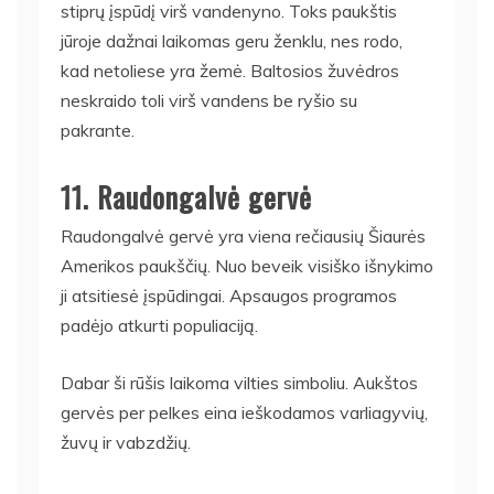
stiprų įspūdį virš vandenyno. Toks paukštis
jūroje dažnai laikomas geru ženklu, nes rodo,
kad netoliese yra žemė. Baltosios žuvėdros
neskraido toli virš vandens be ryšio su
pakrante.
11. Raudongalvė gervė
Raudongalvė gervė yra viena rečiausių Šiaurės
Amerikos paukščių. Nuo beveik visiško išnykimo
ji atsitiesė įspūdingai. Apsaugos programos
padėjo atkurti populiaciją.
Dabar ši rūšis laikoma vilties simboliu. Aukštos
gervės per pelkes eina ieškodamos varliagyvių,
žuvų ir vabzdžių.