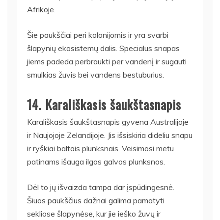
Afrikoje.
Šie paukščiai peri kolonijomis ir yra svarbi
šlapynių ekosistemų dalis. Specialus snapas
jiems padeda perbraukti per vandenį ir sugauti
smulkias žuvis bei vandens bestuburius.
14. Karališkasis šaukštasnapis
Karališkasis šaukštasnapis gyvena Australijoje
ir Naujojoje Zelandijoje. Jis išsiskiria dideliu snapu
ir ryškiai baltais plunksnais. Veisimosi metu
patinams išauga ilgos galvos plunksnos.
Dėl to jų išvaizda tampa dar įspūdingesnė.
Šiuos paukščius dažnai galima pamatyti
sekliose šlapynėse, kur jie ieško žuvų ir