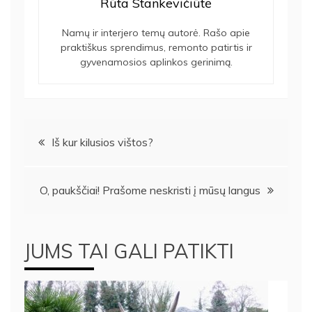
Rūta Stankevičiūtė
Namų ir interjero temų autorė. Rašo apie
praktiškus sprendimus, remonto patirtis ir
gyvenamosios aplinkos gerinimą.
Navigacija
Iš kur kilusios vištos?
tarp
O, paukščiai! Prašome neskristi į mūsų langus
įrašų
JUMS TAI GALI PATIKTI