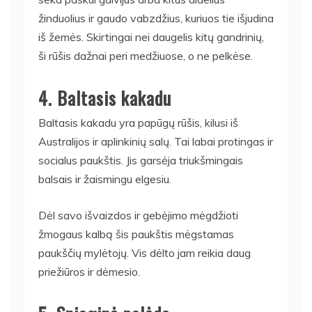
žinduolius ir gaudo vabzdžius, kuriuos tie išjudina
iš žemės. Skirtingai nei daugelis kitų gandrinių,
ši rūšis dažnai peri medžiuose, o ne pelkėse.
4. Baltasis kakadu
Baltasis kakadu yra papūgų rūšis, kilusi iš
Australijos ir aplinkinių salų. Tai labai protingas ir
socialus paukštis. Jis garsėja triukšmingais
balsais ir žaismingu elgesiu.
Dėl savo išvaizdos ir gebėjimo mėgdžioti
žmogaus kalbą šis paukštis mėgstamas
paukščių mylėtojų. Vis dėlto jam reikia daug
priežiūros ir dėmesio.