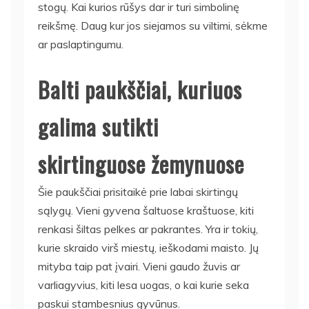
stogų. Kai kurios rūšys dar ir turi simbolinę
reikšmę. Daug kur jos siejamos su viltimi, sėkme
ar paslaptingumu.
Balti paukščiai, kuriuos
galima sutikti
skirtinguose žemynuose
Šie paukščiai prisitaikė prie labai skirtingų
sąlygų. Vieni gyvena šaltuose kraštuose, kiti
renkasi šiltas pelkes ar pakrantes. Yra ir tokių,
kurie skraido virš miestų, ieškodami maisto. Jų
mityba taip pat įvairi. Vieni gaudo žuvis ar
varliagyvius, kiti lesa uogas, o kai kurie seka
paskui stambesnius gyvūnus.