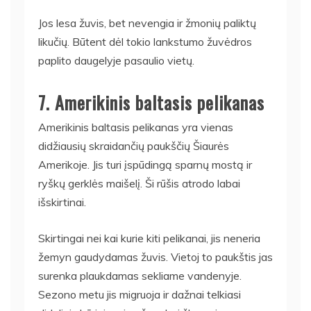
Jos lesa žuvis, bet nevengia ir žmonių paliktų
likučių. Būtent dėl tokio lankstumo žuvėdros
paplito daugelyje pasaulio vietų.
7. Amerikinis baltasis pelikanas
Amerikinis baltasis pelikanas yra vienas
didžiausių skraidančių paukščių Šiaurės
Amerikoje. Jis turi įspūdingą sparnų mostą ir
ryškų gerklės maišelį. Ši rūšis atrodo labai
išskirtinai.
Skirtingai nei kai kurie kiti pelikanai, jis neneria
žemyn gaudydamas žuvis. Vietoj to paukštis jas
surenka plaukdamas sekliame vandenyje.
Sezono metu jis migruoja ir dažnai telkiasi