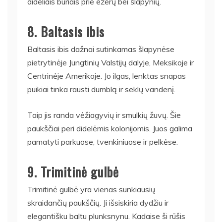
dideliais būriais prie ežerų bei šlapynių.
8. Baltasis ibis
Baltasis ibis dažnai sutinkamas šlapynėse
pietrytinėje Jungtinių Valstijų dalyje, Meksikoje ir
Centrinėje Amerikoje. Jo ilgas, lenktas snapas
puikiai tinka rausti dumblą ir seklų vandenį.
Taip jis randa vėžiagyvių ir smulkių žuvų. Šie
paukščiai peri didelėmis kolonijomis. Juos galima
pamatyti parkuose, tvenkiniuose ir pelkėse.
9. Trimitinė gulbė
Trimitinė gulbė yra vienas sunkiausių
skraidančių paukščių. Ji išsiskiria dydžiu ir
elegantišku baltu plunksnynu. Kadaise ši rūšis