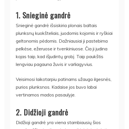
1. Snieginė gandrė
Snieginė gandrė išsiskiria plonais baltais
plunksnų kuokšteliais, juodomis kojomis ir ryškiai
geltonomis pėdomis. Dažniausiai ji pastebima
pelkėse, ežeruose ir tvenkiniuose. Čia ji judina
kojas taip, kad išjudintų grobį. Taip paukštis
lengviau pagauna žuvis ir varliagyvius.
Veisimosi laikotarpiu patinams užauga ilgesnės,
purios plunksnos. Kadaise jos buvo labai
vertinamos mados pasaulyje.
2. Didžioji gandrė
Didžioji gandrė yra viena stambiausių šios