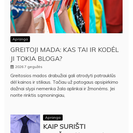
Apranga
GREITOJI MADA: KAS TAI IR KODĖL
JI TOKIA BLOGA?
2026 7 gegužės
Greitosios mados drabužiai gali atrodyti patrauklūs
dėl kainos ir stiliaus. Tačiau už patogaus apsipirkimo
dažnai slypi nemenka žala aplinkai ir žmonėms. Jei
norite rinktis sąmoningiau,
Apranga
KAIP SURIŠTI