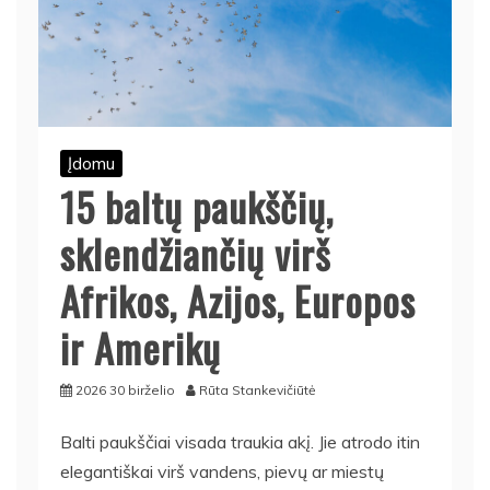
Įdomu
15 baltų paukščių,
sklendžiančių virš
Afrikos, Azijos, Europos
ir Amerikų
2026 30 birželio
Rūta Stankevičiūtė
Balti paukščiai visada traukia akį. Jie atrodo itin
elegantiškai virš vandens, pievų ar miestų