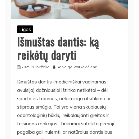
Ligos
Išmuštas dantis: ką
reikėtų daryti
2025 20 birželio
Solveiga Vaitkevičienė
Išmuštas dantis (mediciniškai vadinamas
avulsija) dažniausiai ištinka netikėtai – dėl
sportinės traumos, nelaimingo atsitikimo ar
stipraus smūgio. Tai yra viena skubiausių
odontologinių būklių, reikalaujanti greitos ir
teisingos reakcijos. Tinkamai suteikta pirmoji
pagalba gali nulemti, ar natūralus dantis bus