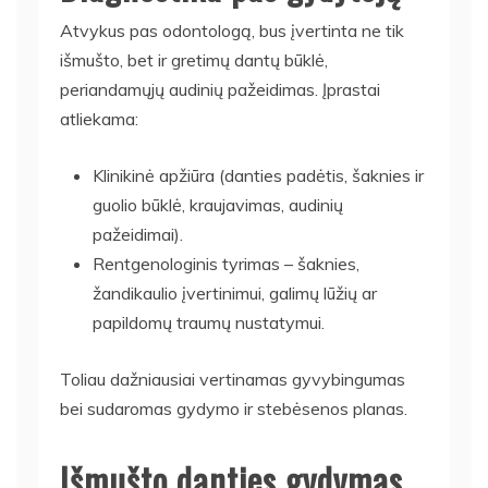
Atvykus pas odontologą, bus įvertinta ne tik
išmušto, bet ir gretimų dantų būklė,
periandamųjų audinių pažeidimas. Įprastai
atliekama:
Klinikinė apžiūra (danties padėtis, šaknies ir
guolio būklė, kraujavimas, audinių
pažeidimai).
Rentgenologinis tyrimas – šaknies,
žandikaulio įvertinimui, galimų lūžių ar
papildomų traumų nustatymui.
Toliau dažniausiai vertinamas gyvybingumas
bei sudaromas gydymo ir stebėsenos planas.
Išmušto danties gydymas