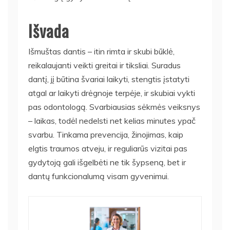
Išvada
Išmuštas dantis – itin rimta ir skubi būklė,
reikalaujanti veikti greitai ir tiksliai. Suradus
dantį, jį būtina švariai laikyti, stengtis įstatyti
atgal ar laikyti drėgnoje terpėje, ir skubiai vykti
pas odontologą. Svarbiausias sėkmės veiksnys
– laikas, todėl nedelsti net kelias minutes ypač
svarbu. Tinkama prevencija, žinojimas, kaip
elgtis traumos atveju, ir reguliarūs vizitai pas
gydytoją gali išgelbėti ne tik šypseną, bet ir
dantų funkcionalumą visam gyvenimui.