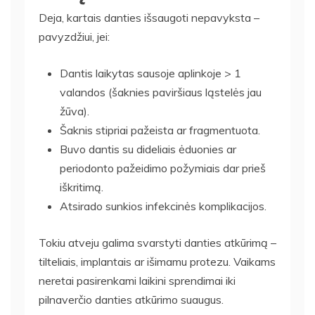
Deja, kartais danties išsaugoti nepavyksta –
pavyzdžiui, jei:
Dantis laikytas sausoje aplinkoje > 1
valandos (šaknies paviršiaus ląstelės jau
žūva).
Šaknis stipriai pažeista ar fragmentuota.
Buvo dantis su dideliais ėduonies ar
periodonto pažeidimo požymiais dar prieš
iškritimą.
Atsirado sunkios infekcinės komplikacijos.
Tokiu atveju galima svarstyti danties atkūrimą –
tilteliais, implantais ar išimamu protezu. Vaikams
neretai pasirenkami laikini sprendimai iki
pilnaverčio danties atkūrimo suaugus.