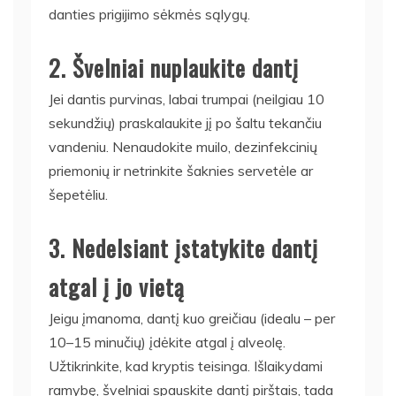
danties prigijimo sėkmės sąlygų.
2. Švelniai nuplaukite dantį
Jei dantis purvinas, labai trumpai (neilgiau 10
sekundžių) praskalaukite jį po šaltu tekančiu
vandeniu. Nenaudokite muilo, dezinfekcinių
priemonių ir netrinkite šaknies servetėle ar
šepetėliu.
3. Nedelsiant įstatykite dantį
atgal į jo vietą
Jeigu įmanoma, dantį kuo greičiau (idealu – per
10–15 minučių) įdėkite atgal į alveolę.
Užtikrinkite, kad kryptis teisinga. Išlaikydami
ramybę, švelniai spauskite dantį pirštais, tada