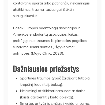
kontaktiniu sportu arba patiriančių nelaimingus
atsitikimus, trauma, tačiau gali ištikti ir
suaugusiuosius.
Pasak Europos odontologų asociacijos ir
Amerikos endodontų asociacijos, laikas,
prabėgęs nuo traumos iki pirmosios pagalbos
suteikimo, lemia danties „išgyvenimo“
galimybes (Mayo Clinic, 2023).
Dažniausios priežastys
Sportinės traumos (ypač žaidžiant futbolą,
krepšinį, ledo ritulį, boksą).
Nelaimingi atsitikimai namuose ar darbe
(kristi, atsitrenkti į kietą objektą).
Smurtas ar tyčinis smūgis į veidą ar burną.