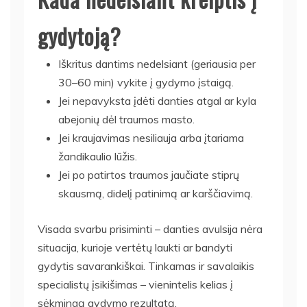
gydytoją?
Iškritus dantims nedelsiant (geriausia per
30–60 min) vykite į gydymo įstaigą.
Jei nepavyksta įdėti danties atgal ar kyla
abejonių dėl traumos masto.
Jei kraujavimas nesiliauja arba įtariama
žandikaulio lūžis.
Jei po patirtos traumos jaučiate stiprų
skausmą, didelį patinimą ar karščiavimą.
Visada svarbu prisiminti – danties avulsija nėra
situacija, kurioje vertėtų laukti ar bandyti
gydytis savarankiškai. Tinkamas ir savalaikis
specialistų įsikišimas – vienintelis kelias į
sėkmingą gydymo rezultatą.