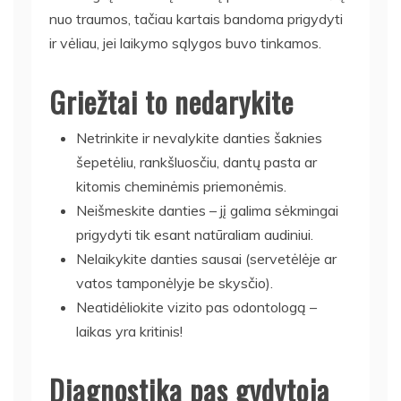
nuo traumos, tačiau kartais bandoma prigydyti
ir vėliau, jei laikymo sąlygos buvo tinkamos.
Griežtai to nedarykite
Netrinkite ir nevalykite danties šaknies
šepetėliu, rankšluosčiu, dantų pasta ar
kitomis cheminėmis priemonėmis.
Neišmeskite danties – jį galima sėkmingai
prigydyti tik esant natūraliam audiniui.
Nelaikykite danties sausai (servetėlėje ar
vatos tamponėlyje be skysčio).
Neatidėliokite vizito pas odontologą –
laikas yra kritinis!
Diagnostika pas gydytoją