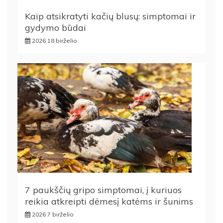
Kaip atsikratyti kačių blusų: simptomai ir
gydymo būdai
2026 18 birželio
7 paukščių gripo simptomai, į kuriuos
reikia atkreipti dėmesį katėms ir šunims
2026 7 birželio