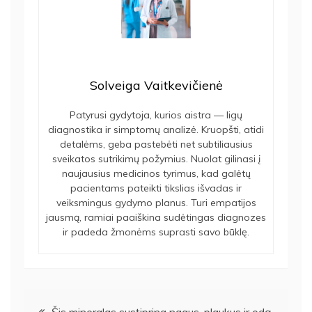
Solveiga Vaitkevičienė
Patyrusi gydytoja, kurios aistra — ligų
diagnostika ir simptomų analizė. Kruopšti, atidi
detalėms, geba pastebėti net subtiliausius
sveikatos sutrikimų požymius. Nuolat gilinasi į
naujausius medicinos tyrimus, kad galėtų
pacientams pateikti tikslias išvadas ir
veiksmingus gydymo planus. Turi empatijos
jausmą, ramiai paaiškina sudėtingas diagnozes
ir padeda žmonėms suprasti savo būklę.
Navigacija
Šis mineralas sustiprina nagus, plaukus ir odą