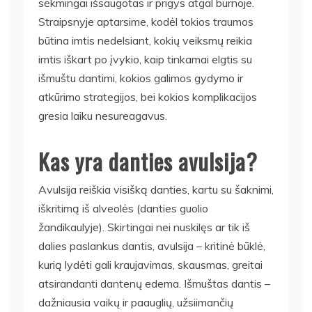
sėkmingai išsaugotas ir prigys atgal burnoje.
Straipsnyje aptarsime, kodėl tokios traumos
būtina imtis nedelsiant, kokių veiksmų reikia
imtis iškart po įvykio, kaip tinkamai elgtis su
išmuštu dantimi, kokios galimos gydymo ir
atkūrimo strategijos, bei kokios komplikacijos
gresia laiku nesureagavus.
Kas yra danties avulsija?
Avulsija reiškia visišką danties, kartu su šaknimi,
iškritimą iš alveolės (danties guolio
žandikaulyje). Skirtingai nei nuskilęs ar tik iš
dalies paslankus dantis, avulsija – kritinė būklė,
kurią lydėti gali kraujavimas, skausmas, greitai
atsirandanti dantenų edema. Išmuštas dantis –
dažniausia vaikų ir paauglių, užsiimančių