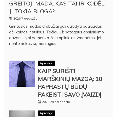
GREITOJI MADA: KAS TAI IR KODĖL
JI TOKIA BLOGA?
2026 7 gegužės
Greitosios mados drabužiai gali atrodyti patrauklūs
dėl kainos ir stiliaus. Tačiau už patogaus apsipirkimo
dažnai slypi nemenka žala aplinkai ir žmonėms. Jei
norite rinktis sąmoningiau,
Apranga
KAIP SURIŠTI
MARŠKINIŲ MAZGĄ: 10
PAPRASTŲ BŪDŲ
PAKEISTI SAVO ĮVAIZDĮ
2026 29 balandžio
Apranga