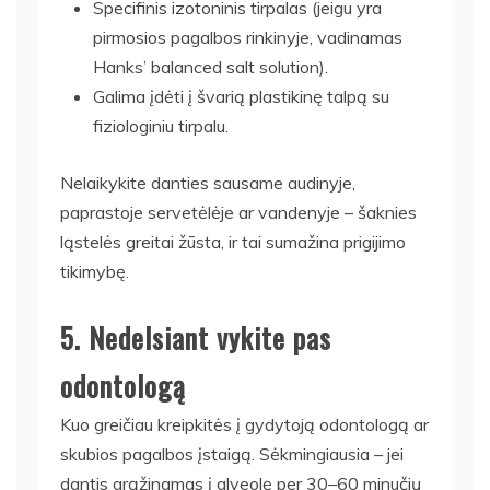
Specifinis izotoninis tirpalas (jeigu yra
pirmosios pagalbos rinkinyje, vadinamas
Hanks’ balanced salt solution).
Galima įdėti į švarią plastikinę talpą su
fiziologiniu tirpalu.
Nelaikykite danties sausame audinyje,
paprastoje servetėlėje ar vandenyje – šaknies
ląstelės greitai žūsta, ir tai sumažina prigijimo
tikimybę.
5. Nedelsiant vykite pas
odontologą
Kuo greičiau kreipkitės į gydytoją odontologą ar
skubios pagalbos įstaigą. Sėkmingiausia – jei
dantis grąžinamas į alveolę per 30–60 minučių