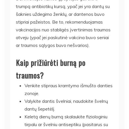
trumpą antibiotikų kursą, ypač jei yra dantų su
šaknies uždegimo ženklų, ar dantenos buvo
stipriai pažeistos. Be to, rekomenduojamas
vakcinacijos nuo stabligės įvertinimas traumos
atveju (ypač jei paskutinė vakcina buvo seniai
ar traumos sąlygos buvo nešvarios).
Kaip prižiūrėti burną po
traumos?
Venkite stipraus kramtymo išmušto danties
zonoje.
Valykite dantis švelniai, naudokite švelnų
dantų šepetėlį.
Keletą dienų burną skalaukite fiziologiniu
tirpalu ar švelniu antiseptiku (pasitarus su