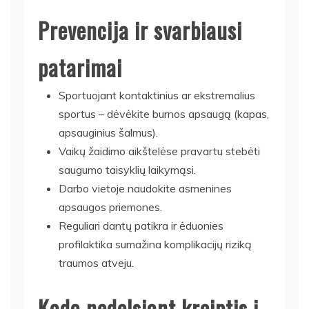
Prevencija ir svarbiausi
patarimai
Sportuojant kontaktinius ar ekstremalius
sportus – dėvėkite burnos apsaugą (kapas,
apsauginius šalmus).
Vaikų žaidimo aikštelėse pravartu stebėti
saugumo taisyklių laikymąsi.
Darbo vietoje naudokite asmenines
apsaugos priemones.
Reguliari dantų patikra ir ėduonies
profilaktika sumažina komplikacijų riziką
traumos atveju.
Kada nedelsiant kreiptis į