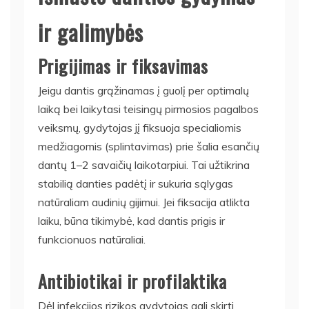
ir galimybės
Prigijimas ir fiksavimas
Jeigu dantis grąžinamas į guolį per optimalų
laiką bei laikytasi teisingų pirmosios pagalbos
veiksmų, gydytojas jį fiksuoja specialiomis
medžiagomis (splintavimas) prie šalia esančių
dantų 1–2 savaičių laikotarpiui. Tai užtikrina
stabilią danties padėtį ir sukuria sąlygas
natūraliam audinių gijimui. Jei fiksacija atlikta
laiku, būna tikimybė, kad dantis prigis ir
funkcionuos natūraliai.
Antibiotikai ir profilaktika
Dėl infekcijos rizikos gydytojas gali skirti