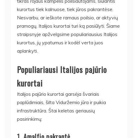
tikras rojaus kampelis poilsiautojams, siūlantis
kurortus tiek kalnuose, tiek jūros pakrantėse.
Nesvarbu, ar ieškote ramaus poilsio, ar aktyvių
pramogų, Italijos kurortai turi ką pasiūlyti. Šiame
straipsnyje apžvelgsime populiariausius Italijos
kurortus, jų ypatumus ir kodėl verta juos
aplankyti.
Populiariausi Italijos pajūrio
kurortai
Italijos pajūrio kurortai garsėja švariais
paplūdimiais, šilta Viduržemio jūra ir puikia
infrastruktūra. Štai keletas geriausių
pasirinkimų:
1.
Amalfio pakrantė