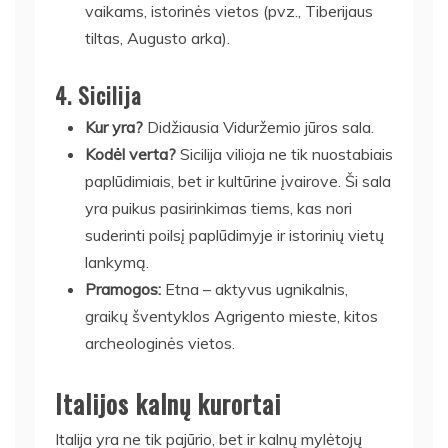
vaikams, istorinės vietos (pvz., Tiberijaus
tiltas, Augusto arka).
4.
Sicilija
Kur yra?
Didžiausia Viduržemio jūros sala.
Kodėl verta?
Sicilija vilioja ne tik nuostabiais
paplūdimiais, bet ir kultūrine įvairove. Ši sala
yra puikus pasirinkimas tiems, kas nori
suderinti poilsį paplūdimyje ir istorinių vietų
lankymą.
Pramogos:
Etna – aktyvus ugnikalnis,
graikų šventyklos Agrigento mieste, kitos
archeologinės vietos.
Italijos kalnų kurortai
Italija yra ne tik pajūrio, bet ir kalnų mylėtojų