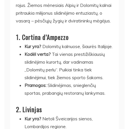
rojus. Žiemos mėnesiais Alpių ir Dolomitų kalnai
pritraukia milijonus slidinėjimo entuziastų, o
vasarą – pėsčiųjų žygių ir dviratininkų mėgėjus.
1.
Cortina d’Ampezzo
Kur yra?
Dolomitų kalnuose, šiaurės Italijoje.
Kodėl verta?
Tai vienas prestižiškiausių
slidinėjimo kurortų, dar vadinamas
„Dolomitų perlu“. Puikiai tinka tiek
slidinėjimui, tiek žiemos sporto šakoms.
Pramogos:
Slidinėjimas, snieglenčių
sportas, prabangių restoranų lankymas.
2.
Livinjas
Kur yra?
Netoli Šveicarijos sienos,
Lombardijos regione.