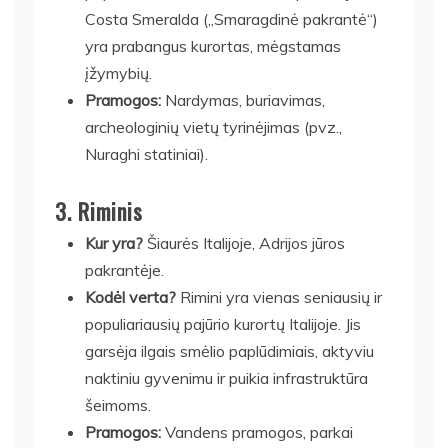
Costa Smeralda („Smaragdinė pakrantė“)
yra prabangus kurortas, mėgstamas
įžymybių.
Pramogos:
Nardymas, buriavimas,
archeologinių vietų tyrinėjimas (pvz.,
Nuraghi statiniai).
3.
Riminis
Kur yra?
Šiaurės Italijoje, Adrijos jūros
pakrantėje.
Kodėl verta?
Rimini yra vienas seniausių ir
populiariausių pajūrio kurortų Italijoje. Jis
garsėja ilgais smėlio paplūdimiais, aktyviu
naktiniu gyvenimu ir puikia infrastruktūra
šeimoms.
Pramogos:
Vandens pramogos, parkai