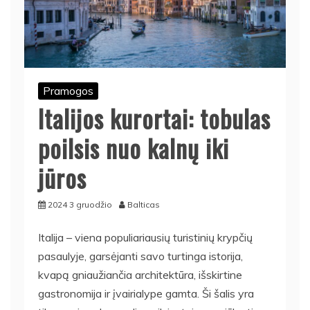
Pramogos
Italijos kurortai: tobulas
poilsis nuo kalnų iki
jūros
2024 3 gruodžio
Balticas
Italija – viena populiariausių turistinių krypčių
pasaulyje, garsėjanti savo turtinga istorija,
kvapą gniaužiančia architektūra, išskirtine
gastronomija ir įvairialype gamta. Ši šalis yra