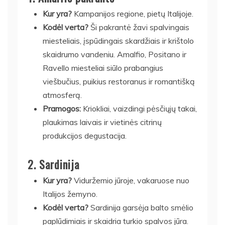
Kur yra?
Kampanijos regione, pietų Italijoje.
Kodėl verta?
Ši pakrantė žavi spalvingais
miesteliais, įspūdingais skardžiais ir krištolo
skaidrumo vandeniu. Amalfio, Positano ir
Ravello miesteliai siūlo prabangius
viešbučius, puikius restoranus ir romantišką
atmosferą.
Pramogos:
Kriokliai, vaizdingi pėsčiųjų takai,
plaukimas laivais ir vietinės citrinų
produkcijos degustacija.
2.
Sardinija
Kur yra?
Viduržemio jūroje, vakaruose nuo
Italijos žemyno.
Kodėl verta?
Sardinija garsėja balto smėlio
paplūdimiais ir skaidria turkio spalvos jūra.