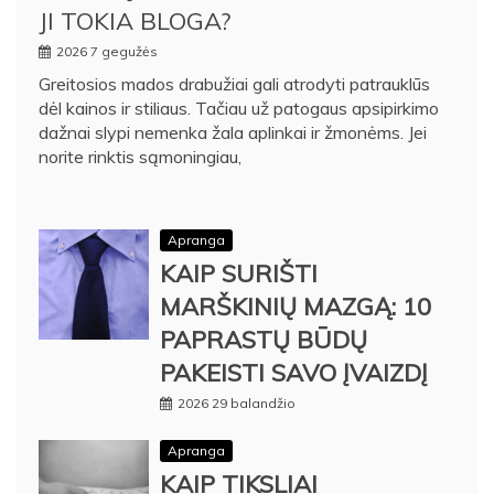
JI TOKIA BLOGA?
2026 7 gegužės
Greitosios mados drabužiai gali atrodyti patrauklūs
dėl kainos ir stiliaus. Tačiau už patogaus apsipirkimo
dažnai slypi nemenka žala aplinkai ir žmonėms. Jei
norite rinktis sąmoningiau,
Apranga
KAIP SURIŠTI
MARŠKINIŲ MAZGĄ: 10
PAPRASTŲ BŪDŲ
PAKEISTI SAVO ĮVAIZDĮ
2026 29 balandžio
Apranga
KAIP TIKSLIAI