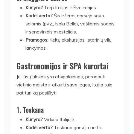
Kur yra?
Tarp Italijos ir Šveicarijos.
Kodėl verta?
Šis ežeras garsėja savo
salomis (pvz., Isola Bella), vešliomis sodais
ir senoviniais miesteliais.
Pramogos:
Keltų ekskursijos, istorinių vilų
lankymas.
Gastronomijos ir SPA kurortai
Jei jūsų tikslas yra atsipalaiduoti, paragauti
vietinio maisto ir atkurti savo jėgas, Italija taip
pat turi ką pasiūlyti:
1.
Toskana
Kur yra?
Vidurio Italijoje.
Kodėl verta?
Toskana garsėja ne tik