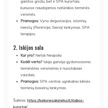
gamtos grožiu, bet ir SPA kurortais,
kuriuose naudojamos natūralios terminės
versmės.
Pramogos:
Vyno degustacijos, istorinių
miestų (Florencija, Siena) lankymas, SPA
terapijos.
2.
Iskijos sala
Kur yra?
Netoli Neapolio.
Kodėl verta?
Iskija garsėja gydomosiomis
terminėmis versmėmis ir nuostabiais
vaizdais.
Pramogos:
SPA centrai, ugnikalnio kilmės
terminių baseinų lankymas.
Šaltinis:
https://kelionesakimirka.lt/italijos-
kurortai/