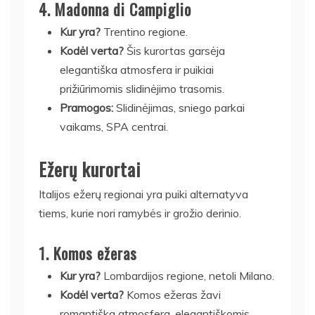
4.
Madonna di Campiglio
Kur yra?
Trentino regione.
Kodėl verta?
Šis kurortas garsėja
elegantiška atmosfera ir puikiai
prižiūrimomis slidinėjimo trasomis.
Pramogos:
Slidinėjimas, sniego parkai
vaikams, SPA centrai.
Ežerų kurortai
Italijos ežerų regionai yra puiki alternatyva
tiems, kurie nori ramybės ir grožio derinio.
1.
Komos ežeras
Kur yra?
Lombardijos regione, netoli Milano.
Kodėl verta?
Komos ežeras žavi
romantiška atmosfera, elegantiškomis