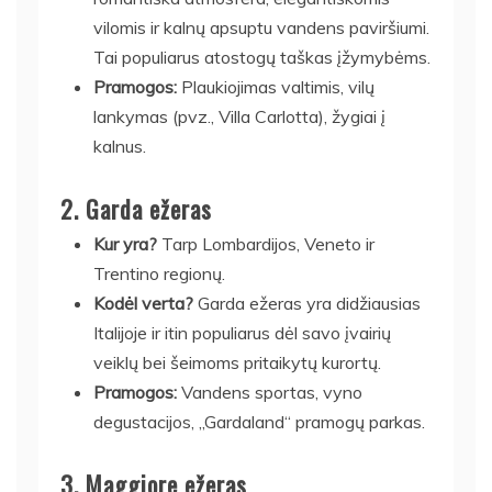
vilomis ir kalnų apsuptu vandens paviršiumi.
Tai populiarus atostogų taškas įžymybėms.
Pramogos:
Plaukiojimas valtimis, vilų
lankymas (pvz., Villa Carlotta), žygiai į
kalnus.
2.
Garda ežeras
Kur yra?
Tarp Lombardijos, Veneto ir
Trentino regionų.
Kodėl verta?
Garda ežeras yra didžiausias
Italijoje ir itin populiarus dėl savo įvairių
veiklų bei šeimoms pritaikytų kurortų.
Pramogos:
Vandens sportas, vyno
degustacijos, „Gardaland“ pramogų parkas.
3.
Maggiore ežeras