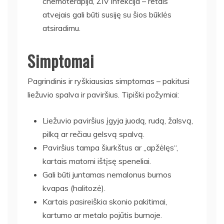
chemoterapija, ŽIV infekcija – retais
atvejais gali būti susiję su šios būklės
atsiradimu.
Simptomai
Pagrindinis ir ryškiausias simptomas – pakitusi
liežuvio spalva ir paviršius. Tipiški požymiai:
Liežuvio paviršius įgyja juodą, rudą, žalsvą,
pilką ar rečiau gelsvą spalvą.
Paviršius tampa šiurkštus ar „apžėlęs“,
kartais matomi ištįsę speneliai.
Gali būti juntamas nemalonus burnos
kvapas (halitozė).
Kartais pasireiškia skonio pakitimai,
kartumo ar metalo pojūtis burnoje.