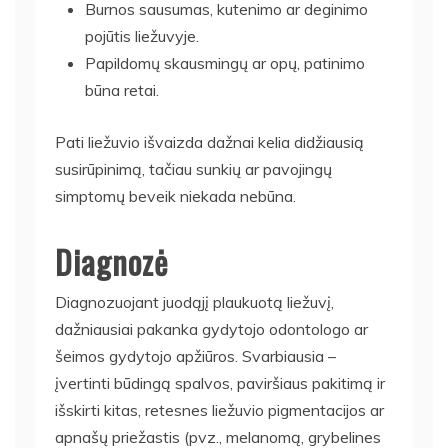
Burnos sausumas, kutenimo ar deginimo
pojūtis liežuvyje.
Papildomų skausmingų ar opų, patinimo
būna retai.
Pati liežuvio išvaizda dažnai kelia didžiausią
susirūpinimą, tačiau sunkių ar pavojingų
simptomų beveik niekada nebūna.
Diagnozė
Diagnozuojant juodąjį plaukuotą liežuvį,
dažniausiai pakanka gydytojo odontologo ar
šeimos gydytojo apžiūros. Svarbiausia –
įvertinti būdingą spalvos, paviršiaus pakitimą ir
išskirti kitas, retesnes liežuvio pigmentacijos ar
apnašų priežastis (pvz., melanomą, grybelines