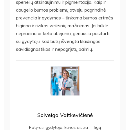
spenelių atsinaujinimu ir pigmentacija. Kaip ir
daugelio burnos problemų atveju, pagrindinė
prevencija ir gydymas – tinkama burnos ertmės
higiena ir rizikos veiksnių mažinimas. Jei būklė
nepraeina ar kelia abejonių, geriausia pasitarti
su gydytoju, kad būtų išvengta klaidingos
savidiagnostikos ir nepagrįstų baimių.
Solveiga Vaitkevičienė
Patyrusi gydytoja, kurios aistra — ligų