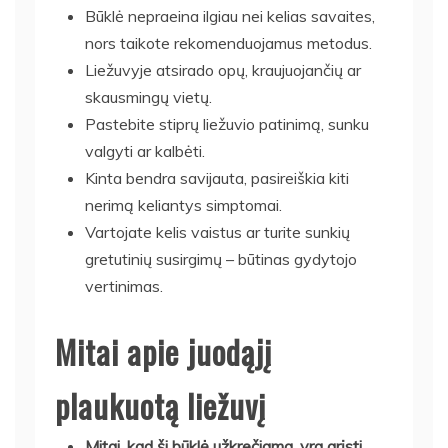
Būklė nepraeina ilgiau nei kelias savaites,
nors taikote rekomenduojamus metodus.
Liežuvyje atsirado opų, kraujuojančių ar
skausmingų vietų.
Pastebite stiprų liežuvio patinimą, sunku
valgyti ar kalbėti.
Kinta bendra savijauta, pasireiškia kiti
nerimą keliantys simptomai.
Vartojate kelis vaistus ar turite sunkių
gretutinių susirgimų – būtinas gydytojo
vertinimas.
Mitai apie juodąjį
plaukuotą liežuvį
Mitai, kad ši būklė užkrečiama, yra grįsti