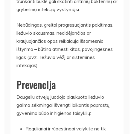
trunkanti būklė gali skatinti antrinių bakterinių ar
grybelinių infekcijų vystymąsi.
Nebūdingas, greitai progresuojantis pakitimas,
liežuvio skausmas, nedidėjančios ar
kraujuojančios opos reikalauja išsamesnio
ištyrimo – būtina atmesti kitas, pavojingesnes
ligas (pvz., liežuvio vėžį ar sistemines
infekcijas).
Prevencija
Daugeliu atvejų juodojo plaukuoto liežuvio
galima sėkmingai išvengti laikantis paprastų
gyvenimo būdo ir higienos taisyklių:
Reguliariai ir rūpestingai valykite ne tik