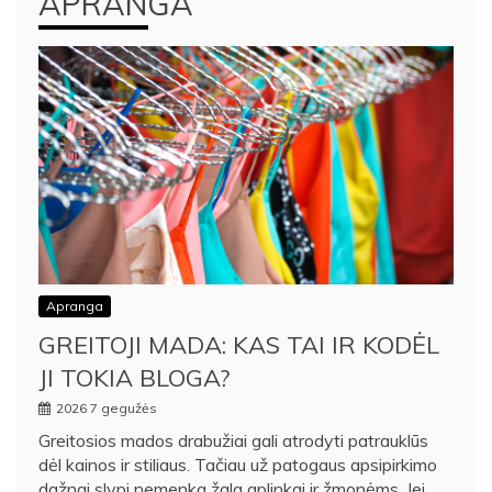
APRANGA
Apranga
GREITOJI MADA: KAS TAI IR KODĖL
JI TOKIA BLOGA?
2026 7 gegužės
Greitosios mados drabužiai gali atrodyti patrauklūs
dėl kainos ir stiliaus. Tačiau už patogaus apsipirkimo
dažnai slypi nemenka žala aplinkai ir žmonėms. Jei