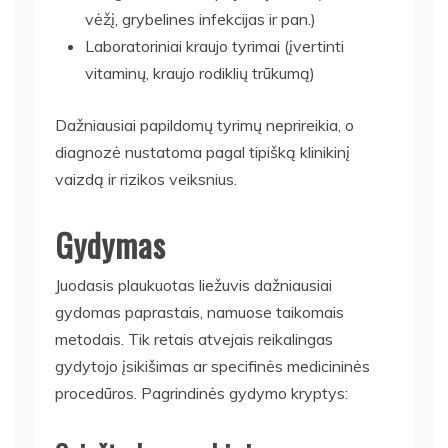
vėžį, grybelines infekcijas ir pan.)
Laboratoriniai kraujo tyrimai (įvertinti
vitaminų, kraujo rodiklių trūkumą)
Dažniausiai papildomų tyrimų neprireikia, o
diagnozė nustatoma pagal tipišką klinikinį
vaizdą ir rizikos veiksnius.
Gydymas
Juodasis plaukuotas liežuvis dažniausiai
gydomas paprastais, namuose taikomais
metodais. Tik retais atvejais reikalingas
gydytojo įsikišimas ar specifinės medicininės
procedūros. Pagrindinės gydymo kryptys: