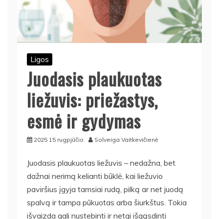
Ligos
Juodasis plaukuotas
liežuvis: priežastys,
esmė ir gydymas
2025 15 rugpjūčio
Solveiga Vaitkevičienė
Juodasis plaukuotas liežuvis – nedažna, bet
dažnai nerimą kelianti būklė, kai liežuvio
paviršius įgyja tamsiai rudą, pilką ar net juodą
spalvą ir tampa pūkuotas arba šiurkštus. Tokia
išvaizda gali nustebinti ir netgi išgąsdinti