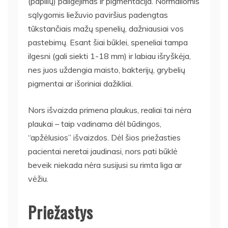
(papilių) pailgėjimas ir pigmentacija. Normaliomis
sąlygomis liežuvio paviršius padengtas
tūkstančiais mažų spenelių, dažniausiai vos
pastebimų. Esant šiai būklei, speneliai tampa
ilgesni (gali siekti 1-18 mm) ir labiau išryškėja,
nes juos uždengia maisto, bakterijų, grybelių
pigmentai ar išoriniai dažikliai.
Nors išvaizda primena plaukus, realiai tai nėra
plaukai – taip vadinama dėl būdingos,
“apžėlusios” išvaizdos. Dėl šios priežasties
pacientai neretai jaudinasi, nors pati būklė
beveik niekada nėra susijusi su rimta liga ar
vėžiu.
Priežastys