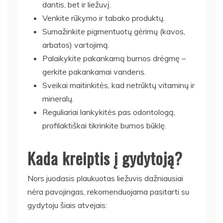
dantis, bet ir liežuvį.
Venkite rūkymo ir tabako produktų.
Sumažinkite pigmentuotų gėrimų (kavos,
arbatos) vartojimą.
Palaikykite pakankamą burnos drėgmę –
gerkite pakankamai vandens.
Sveikai maitinkitės, kad netrūktų vitaminų ir
mineralų.
Reguliariai lankykitės pas odontologą,
profilaktiškai tikrinkite burnos būklę.
Kada kreiptis į gydytoją?
Nors juodasis plaukuotas liežuvis dažniausiai
nėra pavojingas, rekomenduojama pasitarti su
gydytoju šiais atvejais: