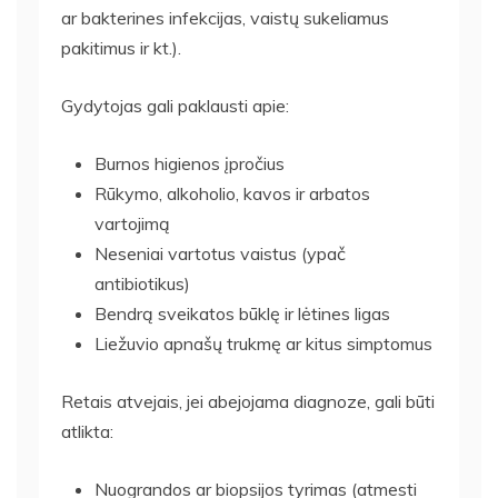
ar bakterines infekcijas, vaistų sukeliamus
pakitimus ir kt.).
Gydytojas gali paklausti apie:
Burnos higienos įpročius
Rūkymo, alkoholio, kavos ir arbatos
vartojimą
Neseniai vartotus vaistus (ypač
antibiotikus)
Bendrą sveikatos būklę ir lėtines ligas
Liežuvio apnašų trukmę ar kitus simptomus
Retais atvejais, jei abejojama diagnoze, gali būti
atlikta:
Nuograndos ar biopsijos tyrimas (atmesti