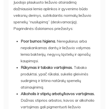
Juodojo plaukuoto liežuvio atsiradimą
dažniausiai lemia aplinkos ir gyvenimo būdo
veiksnių derinys, sutrikdantis normalų liežuvio
spenelių “nusilupimą” (deskvamaciją).
Pagrindinės išskiriamos priežastys:
Poor burnos higiena.
Nereguliarus arba
nepakankamas dantų ir liežuvio valymas
lemia bakterijų, negyvų ląstelių ir apnašų
kaupimąsi.
Rūkymas ir tabako vartojimas.
Tabako
produktai, ypač rūkalai, sukelia gleivinės
sudirgimą ir lėtina natūralų spenelių
atsinaujinimą.
Alkoholis ir stiprių arbatų/kavos vartojimas.
Dažnas stiprios arbatos, kavos ar alkoholio
vartojimas gali pigmentuoti liežuvio