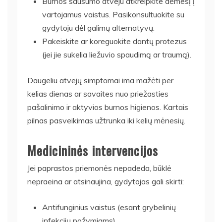
Burnos sausumo atveju atkreipkite dėmesį į
vartojamus vaistus. Pasikonsultuokite su
gydytoju dėl galimų alternatyvų.
Pakeiskite ar koreguokite dantų protezus
(jei jie sukelia liežuvio spaudimą ar traumą).
Daugeliu atvejų simptomai ima mažėti per
kelias dienas ar savaites nuo priežasties
pašalinimo ir aktyvios burnos higienos. Kartais
pilnas pasveikimas užtrunka iki kelių mėnesių.
Medicininės intervencijos
Jei paprastos priemonės nepadeda, būklė
nepraeina ar atsinaujina, gydytojas gali skirti:
Antifunginius vaistus (esant grybelinių
infekcijų požymiams)