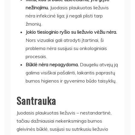
nežinojimu.
Juodasis plaukuotas liežuvis
nėra infekcinė liga; ji negali plisti tarp
žmonių.
Jokio tiesioginio ryšio su liežuvio vėžiu nėra.
Nors vizualiai gali atrodyti įtartinai, ši
problema nėra susijusi su onkologiniais
procesais.
Būklė nėra nepagydoma.
Daugeliu atvejų ją
galima visiškai pašalinti, laikantis paprastų
burnos higienos ir gyvenimo būdo taisyklių.
Santrauka
Juodasis plaukuotas liežuvis – nestandartinė,
tačiau dažniausiai nekenksminga burnos
gleivinės būklė, susijusi su sutrikusiu liežuvio