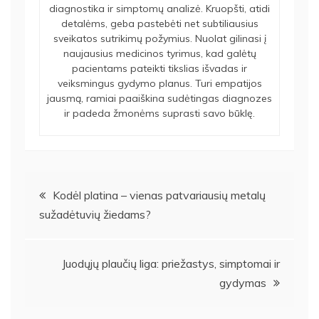
diagnostika ir simptomų analizė. Kruopšti, atidi
detalėms, geba pastebėti net subtiliausius
sveikatos sutrikimų požymius. Nuolat gilinasi į
naujausius medicinos tyrimus, kad galėtų
pacientams pateikti tikslias išvadas ir
veiksmingus gydymo planus. Turi empatijos
jausmą, ramiai paaiškina sudėtingas diagnozes
ir padeda žmonėms suprasti savo būklę.
Navigacija
Kodėl platina – vienas patvariausių metalų
sužadėtuvių žiedams?
tarp
įrašų
Juodųjų plaučių liga: priežastys, simptomai ir
gydymas