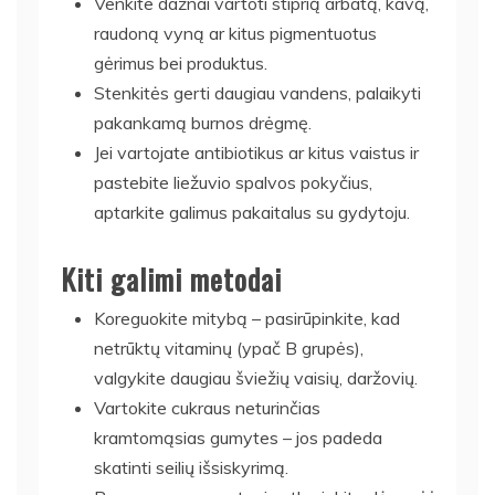
Venkite dažnai vartoti stiprią arbatą, kavą,
raudoną vyną ar kitus pigmentuotus
gėrimus bei produktus.
Stenkitės gerti daugiau vandens, palaikyti
pakankamą burnos drėgmę.
Jei vartojate antibiotikus ar kitus vaistus ir
pastebite liežuvio spalvos pokyčius,
aptarkite galimus pakaitalus su gydytoju.
Kiti galimi metodai
Koreguokite mitybą – pasirūpinkite, kad
netrūktų vitaminų (ypač B grupės),
valgykite daugiau šviežių vaisių, daržovių.
Vartokite cukraus neturinčias
kramtomąsias gumytes – jos padeda
skatinti seilių išsiskyrimą.