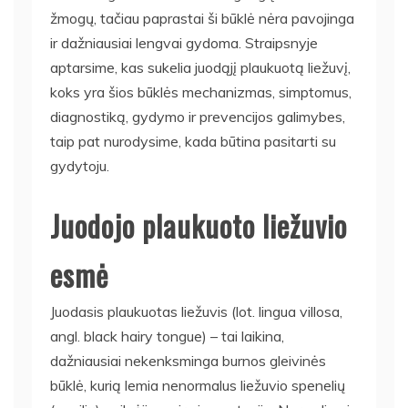
žmogų, tačiau paprastai ši būklė nėra pavojinga
ir dažniausiai lengvai gydoma. Straipsnyje
aptarsime, kas sukelia juodąjį plaukuotą liežuvį,
koks yra šios būklės mechanizmas, simptomus,
diagnostiką, gydymo ir prevencijos galimybes,
taip pat nurodysime, kada būtina pasitarti su
gydytoju.
Juodojo plaukuoto liežuvio
esmė
Juodasis plaukuotas liežuvis (lot. lingua villosa,
angl. black hairy tongue) – tai laikina,
dažniausiai nekenksminga burnos gleivinės
būklė, kurią lemia nenormalus liežuvio spenelių