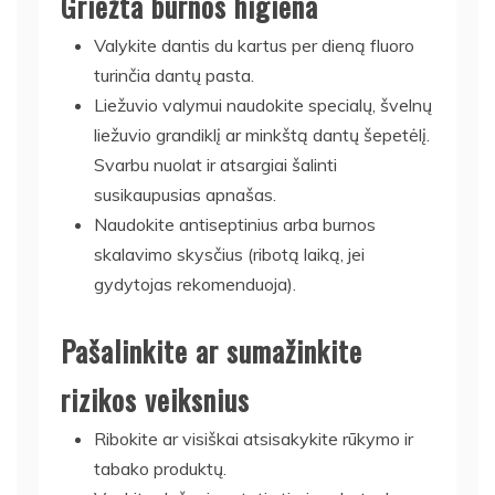
Griežta burnos higiena
Valykite dantis du kartus per dieną fluoro
turinčia dantų pasta.
Liežuvio valymui naudokite specialų, švelnų
liežuvio grandiklį ar minkštą dantų šepetėlį.
Svarbu nuolat ir atsargiai šalinti
susikaupusias apnašas.
Naudokite antiseptinius arba burnos
skalavimo skysčius (ribotą laiką, jei
gydytojas rekomenduoja).
Pašalinkite ar sumažinkite
rizikos veiksnius
Ribokite ar visiškai atsisakykite rūkymo ir
tabako produktų.