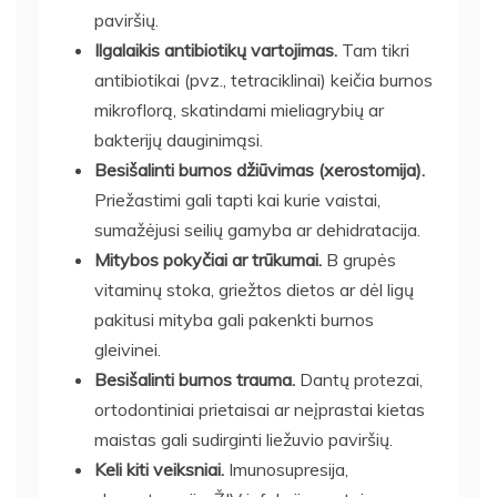
paviršių.
Ilgalaikis antibiotikų vartojimas.
Tam tikri
antibiotikai (pvz., tetraciklinai) keičia burnos
mikroflorą, skatindami mieliagrybių ar
bakterijų dauginimąsi.
Besišalinti burnos džiūvimas (xerostomija).
Priežastimi gali tapti kai kurie vaistai,
sumažėjusi seilių gamyba ar dehidratacija.
Mitybos pokyčiai ar trūkumai.
B grupės
vitaminų stoka, griežtos dietos ar dėl ligų
pakitusi mityba gali pakenkti burnos
gleivinei.
Besišalinti burnos trauma.
Dantų protezai,
ortodontiniai prietaisai ar neįprastai kietas
maistas gali sudirginti liežuvio paviršių.
Keli kiti veiksniai.
Imunosupresija,