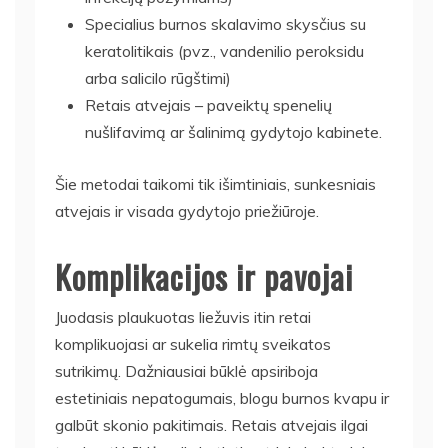
Specialius burnos skalavimo skysčius su
keratolitikais (pvz., vandenilio peroksidu
arba salicilo rūgštimi)
Retais atvejais – paveiktų spenelių
nušlifavimą ar šalinimą gydytojo kabinete.
Šie metodai taikomi tik išimtiniais, sunkesniais
atvejais ir visada gydytojo priežiūroje.
Komplikacijos ir pavojai
Juodasis plaukuotas liežuvis itin retai
komplikuojasi ar sukelia rimtų sveikatos
sutrikimų. Dažniausiai būklė apsiriboja
estetiniais nepatogumais, blogu burnos kvapu ir
galbūt skonio pakitimais. Retais atvejais ilgai