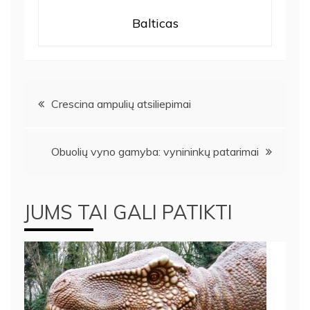
Balticas
Navigacija
Crescina ampulių atsiliepimai
tarp
Obuolių vyno gamyba: vynininkų patarimai
įrašų
JUMS TAI GALI PATIKTI