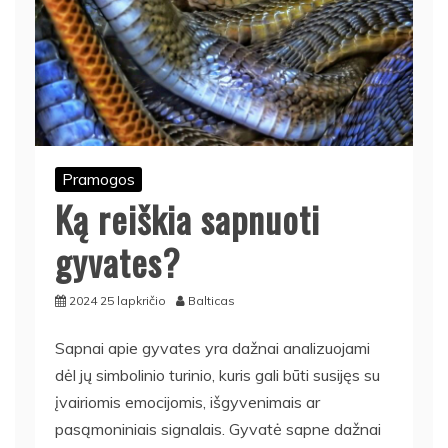
Pramogos
Ką reiškia sapnuoti
gyvates?
2024 25 lapkričio
Balticas
Sapnai apie gyvates yra dažnai analizuojami
dėl jų simbolinio turinio, kuris gali būti susijęs su
įvairiomis emocijomis, išgyvenimais ar
pasąmoniniais signalais. Gyvatė sapne dažnai