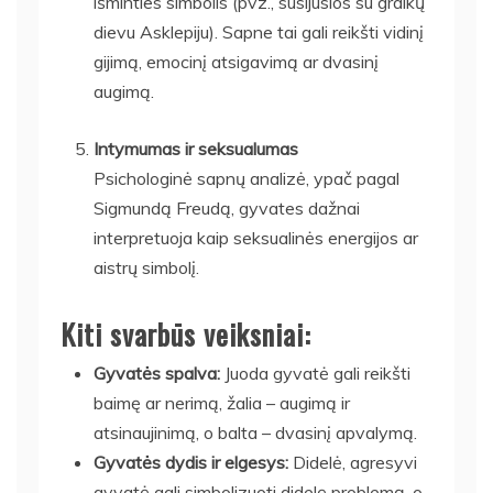
išminties simbolis (pvz., susijusios su graikų
dievu Asklepiju). Sapne tai gali reikšti vidinį
gijimą, emocinį atsigavimą ar dvasinį
augimą.
Intymumas ir seksualumas
Psichologinė sapnų analizė, ypač pagal
Sigmundą Freudą, gyvates dažnai
interpretuoja kaip seksualinės energijos ar
aistrų simbolį.
Kiti svarbūs veiksniai:
Gyvatės spalva:
Juoda gyvatė gali reikšti
baimę ar nerimą, žalia – augimą ir
atsinaujinimą, o balta – dvasinį apvalymą.
Gyvatės dydis ir elgesys:
Didelė, agresyvi
gyvatė gali simbolizuoti didelę problemą, o