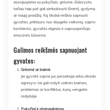
asocijuojama su pokyčiais, grėsme, išdavyste,
tačiau taip pat gali simbolizuoti išmintį, gydymą
ar naują pradžią. Ką tiksliai reiškia sapnuoti
gyvates, priklauso nuo daugelio veiksnių: sapno
konteksto, gyvatės elgesio ir sapnuojančiojo
emocinės būsenos.
Galimos reikšmės sapnuojant
gyvates:
Grėsmė ar baimė
Jei gyvatė sapne jus persekioja arba atrodo
agresyvi, tai gali rodyti vidines baimes,
problemas ar konfliktus, kurių vengiate
realybėje.
Pokyčiai ir atsinaujinimas