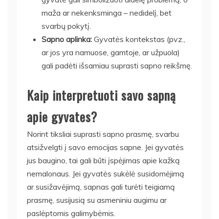
maža ar nekenksminga – nedidelį, bet
svarbų pokytį.
Sapno aplinka:
Gyvatės kontekstas (pvz.,
ar jos yra namuose, gamtoje, ar užpuola)
gali padėti išsamiau suprasti sapno reikšmę.
Kaip interpretuoti savo sapną
apie gyvates?
Norint tiksliai suprasti sapno prasmę, svarbu
atsižvelgti į savo emocijas sapne. Jei gyvatės
jus baugino, tai gali būti įspėjimas apie kažką
nemalonaus. Jei gyvatės sukėlė susidomėjimą
ar susižavėjimą, sapnas gali turėti teigiamą
prasmę, susijusią su asmeniniu augimu ar
paslėptomis galimybėmis.