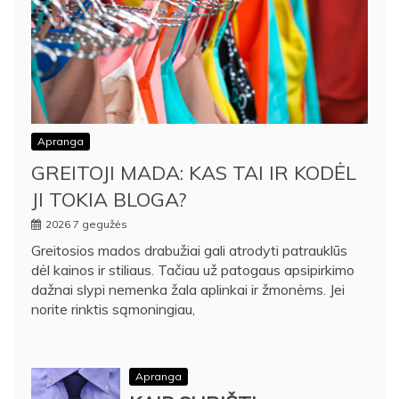
Apranga
GREITOJI MADA: KAS TAI IR KODĖL
JI TOKIA BLOGA?
2026 7 gegužės
Greitosios mados drabužiai gali atrodyti patrauklūs
dėl kainos ir stiliaus. Tačiau už patogaus apsipirkimo
dažnai slypi nemenka žala aplinkai ir žmonėms. Jei
norite rinktis sąmoningiau,
Apranga