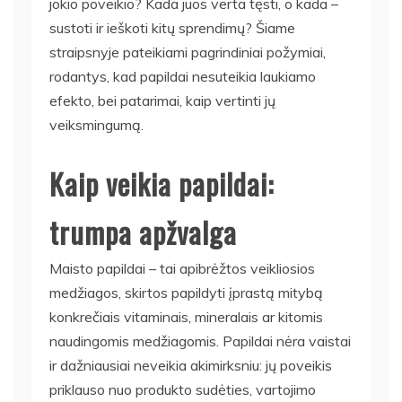
jokio poveikio? Kada juos verta tęsti, o kada –
sustoti ir ieškoti kitų sprendimų? Šiame
straipsnyje pateikiami pagrindiniai požymiai,
rodantys, kad papildai nesuteikia laukiamo
efekto, bei patarimai, kaip vertinti jų
veiksmingumą.
Kaip veikia papildai:
trumpa apžvalga
Maisto papildai – tai apibrėžtos veikliosios
medžiagos, skirtos papildyti įprastą mitybą
konkrečiais vitaminais, mineralais ar kitomis
naudingomis medžiagomis. Papildai nėra vaistai
ir dažniausiai neveikia akimirksniu: jų poveikis
priklauso nuo produkto sudėties, vartojimo