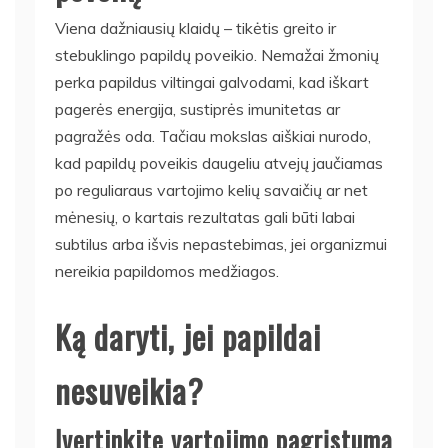
Viena dažniausių klaidų – tikėtis greito ir
stebuklingo papildų poveikio. Nemažai žmonių
perka papildus viltingai galvodami, kad iškart
pagerės energija, sustiprės imunitetas ar
pagražės oda. Tačiau mokslas aiškiai nurodo,
kad papildų poveikis daugeliu atvejų jaučiamas
po reguliaraus vartojimo kelių savaičių ar net
mėnesių, o kartais rezultatas gali būti labai
subtilus arba išvis nepastebimas, jei organizmui
nereikia papildomos medžiagos.
Ką daryti, jei papildai
nesuveikia?
Įvertinkite vartojimo pagrįstumą