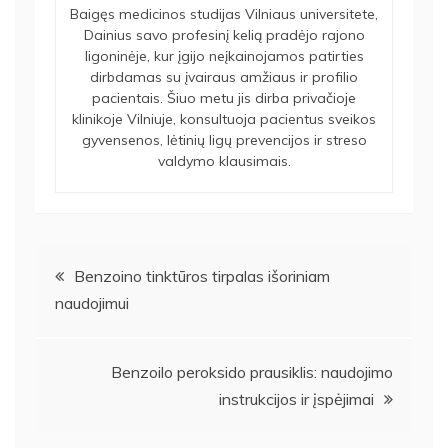
Baigęs medicinos studijas Vilniaus universitete,
Dainius savo profesinį kelią pradėjo rajono
ligoninėje, kur įgijo neįkainojamos patirties
dirbdamas su įvairaus amžiaus ir profilio
pacientais. Šiuo metu jis dirba privačioje
klinikoje Vilniuje, konsultuoja pacientus sveikos
gyvensenos, lėtinių ligų prevencijos ir streso
valdymo klausimais.
Navigacija
Benzoino tinktūros tirpalas išoriniam
naudojimui
tarp
įrašų
Benzoilo peroksido prausiklis: naudojimo
instrukcijos ir įspėjimai