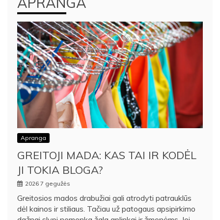
APRANGA
Apranga
GREITOJI MADA: KAS TAI IR KODĖL
JI TOKIA BLOGA?
2026 7 gegužės
Greitosios mados drabužiai gali atrodyti patrauklūs
dėl kainos ir stiliaus. Tačiau už patogaus apsipirkimo
dažnai slypi nemenka žala aplinkai ir žmonėms. Jei