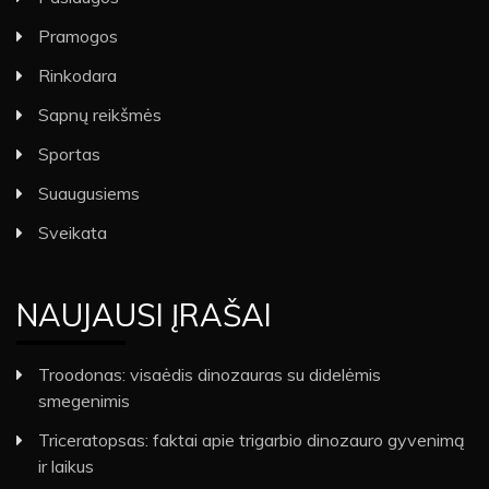
Pramogos
Rinkodara
Sapnų reikšmės
Sportas
Suaugusiems
Sveikata
NAUJAUSI ĮRAŠAI
Troodonas: visaėdis dinozauras su didelėmis
smegenimis
Triceratopsas: faktai apie trigarbio dinozauro gyvenimą
ir laikus