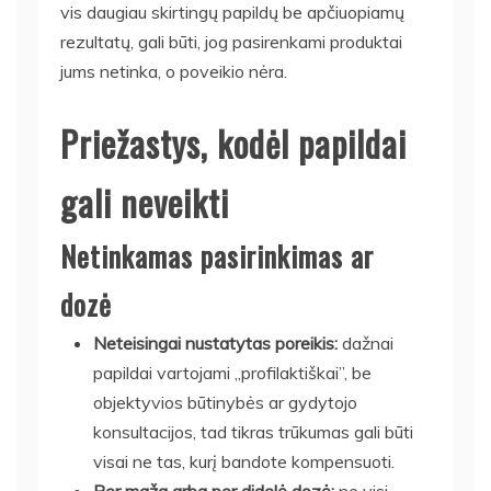
vis daugiau skirtingų papildų be apčiuopiamų
rezultatų, gali būti, jog pasirenkami produktai
jums netinka, o poveikio nėra.
Priežastys, kodėl papildai
gali neveikti
Netinkamas pasirinkimas ar
dozė
Neteisingai nustatytas poreikis:
dažnai
papildai vartojami „profilaktiškai”, be
objektyvios būtinybės ar gydytojo
konsultacijos, tad tikras trūkumas gali būti
visai ne tas, kurį bandote kompensuoti.
Per maža arba per didelė dozė:
ne visi