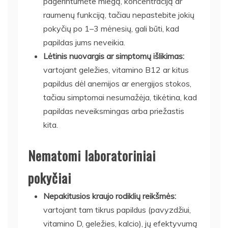
pagerintumėte miegą, koncentraciją ar
raumenų funkciją, tačiau nepastebite jokių
pokyčių po 1–3 mėnesių, gali būti, kad
papildas jums neveikia.
Lėtinis nuovargis ar simptomų išlikimas:
vartojant geležies, vitamino B12 ar kitus
papildus dėl anemijos ar energijos stokos,
tačiau simptomai nesumažėja, tikėtina, kad
papildas neveiksmingas arba priežastis
kita.
Nematomi laboratoriniai
pokyčiai
Nepakitusios kraujo rodiklių reikšmės:
vartojant tam tikrus papildus (pavyzdžiui,
vitamino D, geležies, kalcio), jų efektyvumą