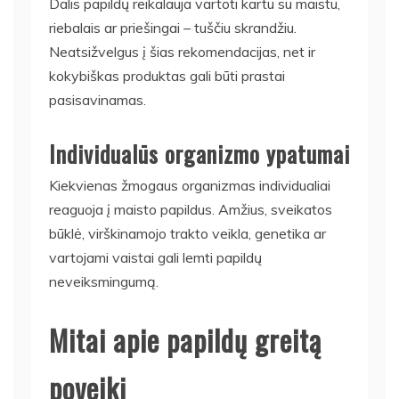
Dalis papildų reikalauja vartoti kartu su maistu,
riebalais ar priešingai – tuščiu skrandžiu.
Neatsižvelgus į šias rekomendacijas, net ir
kokybiškas produktas gali būti prastai
pasisavinamas.
Individualūs organizmo ypatumai
Kiekvienas žmogaus organizmas individualiai
reaguoja į maisto papildus. Amžius, sveikatos
būklė, virškinamojo trakto veikla, genetika ar
vartojami vaistai gali lemti papildų
neveiksmingumą.
Mitai apie papildų greitą
poveikį