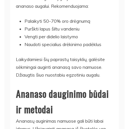
ananaso augalui. Rekomenduojama:
Palaikyti 50-70% oro drėgnumą
Purškti lapus šiltu vandeniu
Vengti per didelio laistymo
Naudoti specialius drėkinimo padėklus
Laikydamiesi šių paprastų taisyklių, galėsite
sėkmingai auginti ananasą savo namuose.
Džiaugtis šiuo nuostabiu egzotiniu augalu.
Ananaso dauginimo būdai
ir metodai
Ananasų auginimas namuose gali būti labai
įdomus. Užsiauginti ananasą iš šluotelės yra