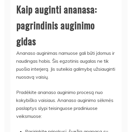
Kaip auginti ananasa:
pagrindinis auginimo
gidas
Ananaso auginimas namuose gali būti įdomus ir
naudingas hobis. Šis egzotinis augalas ne tik
puošia interjerą. Jis suteikia galimybę užsiauginti
nuosavą vaisių.
Pradėkite ananaso auginimo procesą nuo
kokybiško vaisiaus. Ananaso auginimo sėkmės
paslaptys slypi teisinguose pradiniuose
veiksmuose:
Pasirinkite prinokusį, švežią ananasą su