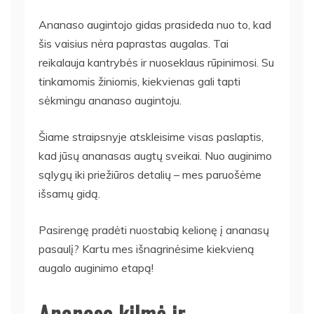
Ananaso augintojo gidas prasideda nuo to, kad
šis vaisius nėra paprastas augalas. Tai
reikalauja kantrybės ir nuoseklaus rūpinimosi. Su
tinkamomis žiniomis, kiekvienas gali tapti
sėkmingu ananaso augintoju.
Šiame straipsnyje atskleisime visas paslaptis,
kad jūsų ananasas augtų sveikai. Nuo auginimo
sąlygų iki priežiūros detalių – mes paruošėme
išsamų gidą.
Pasirengę pradėti nuostabią kelionę į ananasų
pasaulį? Kartu mes išnagrinėsime kiekvieną
augalo auginimo etapą!
Ananaso kilmė ir