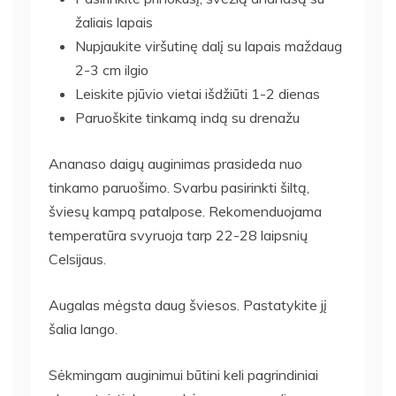
žaliais lapais
Nupjaukite viršutinę dalį su lapais maždaug
2-3 cm ilgio
Leiskite pjūvio vietai išdžiūti 1-2 dienas
Paruoškite tinkamą indą su drenažu
Ananaso daigų auginimas prasideda nuo
tinkamo paruošimo. Svarbu pasirinkti šiltą,
šviesų kampą patalpose. Rekomenduojama
temperatūra svyruoja tarp 22-28 laipsnių
Celsijaus.
Augalas mėgsta daug šviesos. Pastatykite jį
šalia lango.
Sėkmingam auginimui būtini keli pagrindiniai