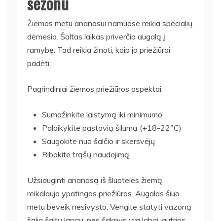
sezonu
Žiemos metu ananasui namuose reikia specialių
dėmesio. Šaltas laikas priverčia augalą į
ramybę. Tad reikia žinoti, kaip jo priežiūrai
padėti.
Pagrindiniai žiemos priežiūros aspektai:
Sumažinkite laistymą iki minimumo
Palaikykite pastovią šilumą (+18-22°C)
Saugokite nuo šalčio ir skersvėjų
Ribokite trąšų naudojimą
Užsiauginti ananasą iš šluotelės žiemą
reikalauja ypatingos priežiūros. Augalas šiuo
metu beveik nesivysto. Vengite statyti vazoną
šalia šaltų langų, nes šaknys yra labai jautrios