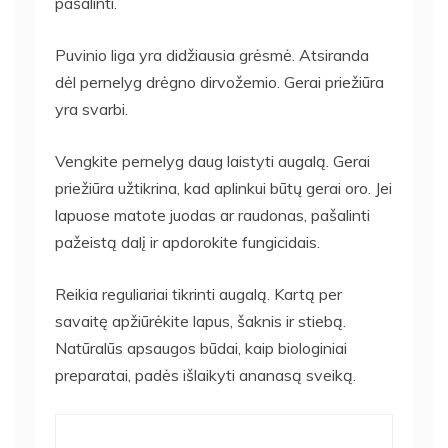
pašalinti.
Puvinio liga yra didžiausia grėsmė. Atsiranda
dėl pernelyg drėgno dirvožemio. Gerai priežiūra
yra svarbi.
Vengkite pernelyg daug laistyti augalą. Gerai
priežiūra užtikrina, kad aplinkui būtų gerai oro. Jei
lapuose matote juodas ar raudonas, pašalinti
pažeistą dalį ir apdorokite fungicidais.
Reikia reguliariai tikrinti augalą. Kartą per
savaitę apžiūrėkite lapus, šaknis ir stiebą.
Natūralūs apsaugos būdai, kaip biologiniai
preparatai, padės išlaikyti ananasą sveiką.