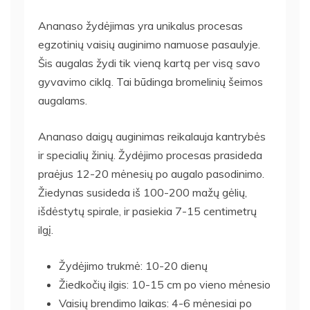
Ananaso žydėjimas yra unikalus procesas
egzotinių vaisių auginimo namuose pasaulyje.
Šis augalas žydi tik vieną kartą per visą savo
gyvavimo ciklą. Tai būdinga bromelinių šeimos
augalams.
Ananaso daigų auginimas reikalauja kantrybės
ir specialių žinių. Žydėjimo procesas prasideda
praėjus 12-20 mėnesių po augalo pasodinimo.
Žiedynas susideda iš 100-200 mažų gėlių,
išdėstytų spirale, ir pasiekia 7-15 centimetrų
ilgį.
Žydėjimo trukmė: 10-20 dienų
Žiedkočių ilgis: 10-15 cm po vieno mėnesio
Vaisių brendimo laikas: 4-6 mėnesiai po