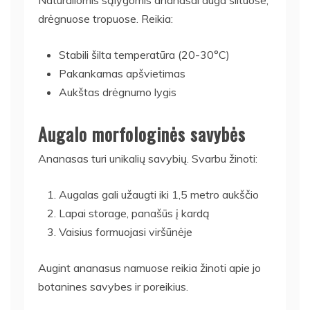
Natūraliomis sąlygomis ananasai auga šiltuose,
drėgnuose tropuose. Reikia:
Stabili šilta temperatūra (20-30°C)
Pakankamas apšvietimas
Aukštas drėgnumo lygis
Augalo morfologinės savybės
Ananasas turi unikalių savybių. Svarbu žinoti:
Augalas gali užaugti iki 1,5 metro aukščio
Lapai storage, panašūs į kardą
Vaisius formuojasi viršūnėje
Augint ananasus namuose reikia žinoti apie jo
botanines savybes ir poreikius.