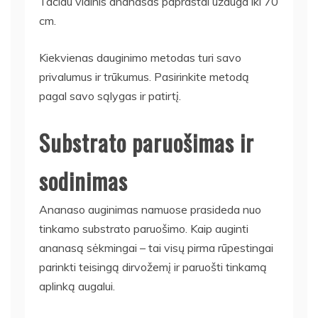
Tačiau vidinis ananasas paprastai užauga iki 70
cm.
Kiekvienas dauginimo metodas turi savo
privalumus ir trūkumus. Pasirinkite metodą
pagal savo sąlygas ir patirtį.
Substrato paruošimas ir
sodinimas
Ananaso auginimas namuose prasideda nuo
tinkamo substrato paruošimo. Kaip auginti
ananasą sėkmingai – tai visų pirma rūpestingai
parinkti teisingą dirvožemį ir paruošti tinkamą
aplinką augalui.