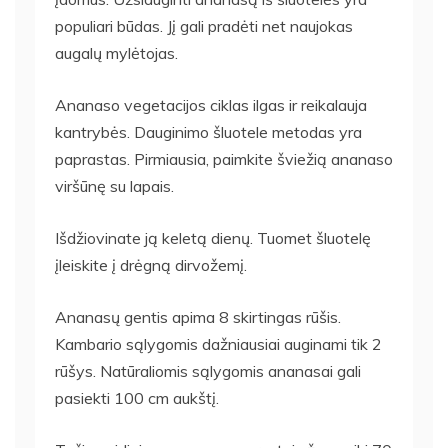
populiari būdas. Jį gali pradėti net naujokas
augalų mylėtojas.
Ananaso vegetacijos ciklas ilgas ir reikalauja
kantrybės. Dauginimo šluotele metodas yra
paprastas. Pirmiausia, paimkite šviežią ananaso
viršūnę su lapais.
Išdžiovinate ją keletą dienų. Tuomet šluotelę
įleiskite į drėgną dirvožemį.
Ananasų gentis apima 8 skirtingas rūšis.
Kambario sąlygomis dažniausiai auginami tik 2
rūšys. Natūraliomis sąlygomis ananasai gali
pasiekti 100 cm aukštį.