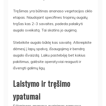
Tręšimas yra būtinas ananaso vegetacijos ciklo
etapas. Naudojant specifines tropinių augalų
trąšas kas 2-3 savaites, padeda palaikyti
augalo sveikatą. Tai skatins jo augimą.
Stebėkite augalo būklę kas savaitę. Atkreipkite
dėmesį į lapų spalvą, išsaugojimą ir bendrą
augalo išvaizdą. Laiku pastebėję bet kokius
pakitimus, galėsite operatyviai reaguoti ir
išvengti galimų ligų.
Laistymo ir tręšimo
ypatumai
Sėkmingas ananaso auginimas namuose