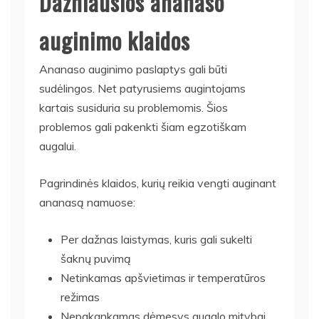
Dažniausios ananaso
auginimo klaidos
Ananaso auginimo paslaptys gali būti
sudėlingos. Net patyrusiems augintojams
kartais susiduria su problemomis. Šios
problemos gali pakenkti šiam egzotiškam
augalui.
Pagrindinės klaidos, kurių reikia vengti auginant
ananasą namuose:
Per dažnas laistymas, kuris gali sukelti
šaknų puvimą
Netinkamas apšvietimas ir temperatūros
režimas
Nepakankamas dėmesys augalo mitybai