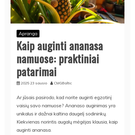
Apranga
Kaip auginti ananasa
namuose: praktiniai
patarimai
2025 23 sausio
CMGBaltic
Ar jūsais pasirodo, kad norite auginti egzotinį
vaisių savo namuose? Ananaso auginimas yra
unikalus ir dažnai kaltina daugelį sodininkų.
Kiekvienas norintis augalų mėgėjas klausia, kaip
auginti ananasa.