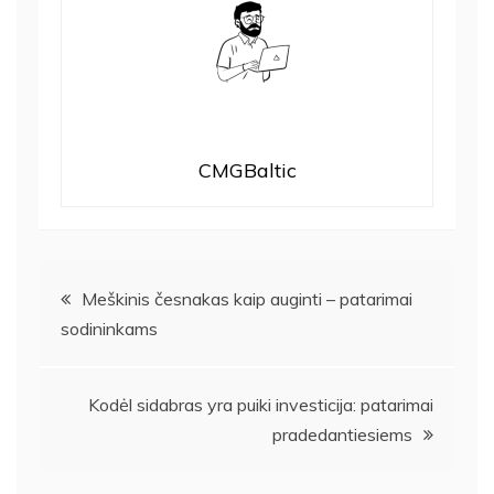
CMGBaltic
Navigacija
Meškinis česnakas kaip auginti – patarimai
sodininkams
tarp
įrašų
Kodėl sidabras yra puiki investicija: patarimai
pradedantiesiems