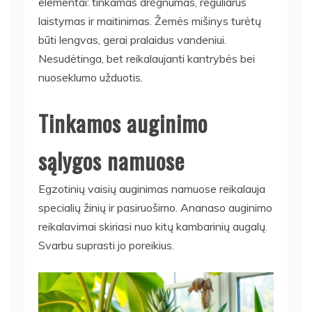
elementai: tinkamas drėgnumas, reguliarus
laistymas ir maitinimas. Žemės mišinys turėtų
būti lengvas, gerai pralaidus vandeniui.
Nesudėtinga, bet reikalaujanti kantrybės bei
nuoseklumo užduotis.
Tinkamos auginimo
sąlygos namuose
Egzotinių vaisių auginimas namuose reikalauja
specialių žinių ir pasiruošimo. Ananaso auginimo
reikalavimai skiriasi nuo kitų kambarinių augalų.
Svarbu suprasti jo poreikius.