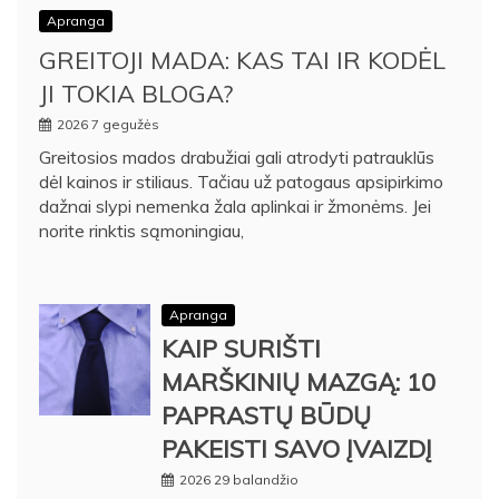
Apranga
GREITOJI MADA: KAS TAI IR KODĖL
JI TOKIA BLOGA?
2026 7 gegužės
Greitosios mados drabužiai gali atrodyti patrauklūs
dėl kainos ir stiliaus. Tačiau už patogaus apsipirkimo
dažnai slypi nemenka žala aplinkai ir žmonėms. Jei
norite rinktis sąmoningiau,
Apranga
KAIP SURIŠTI
MARŠKINIŲ MAZGĄ: 10
PAPRASTŲ BŪDŲ
PAKEISTI SAVO ĮVAIZDĮ
2026 29 balandžio