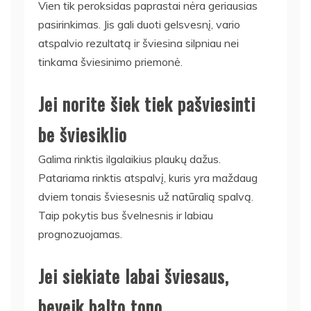
Vien tik peroksidas paprastai nėra geriausias
pasirinkimas. Jis gali duoti gelsvesnį, vario
atspalvio rezultatą ir šviesina silpniau nei
tinkama šviesinimo priemonė.
Jei norite šiek tiek pašviesinti
be šviesiklio
Galima rinktis ilgalaikius plaukų dažus.
Patariama rinktis atspalvį, kuris yra maždaug
dviem tonais šviesesnis už natūralią spalvą.
Taip pokytis bus švelnesnis ir labiau
prognozuojamas.
Jei siekiate labai šviesaus,
beveik balto tono