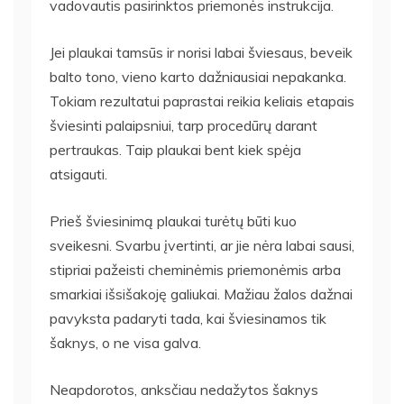
vadovautis pasirinktos priemonės instrukcija.
Jei plaukai tamsūs ir norisi labai šviesaus, beveik
balto tono, vieno karto dažniausiai nepakanka.
Tokiam rezultatui paprastai reikia keliais etapais
šviesinti palaipsniui, tarp procedūrų darant
pertraukas. Taip plaukai bent kiek spėja
atsigauti.
Prieš šviesinimą plaukai turėtų būti kuo
sveikesni. Svarbu įvertinti, ar jie nėra labai sausi,
stipriai pažeisti cheminėmis priemonėmis arba
smarkiai išsišakoję galiukai. Mažiau žalos dažnai
pavyksta padaryti tada, kai šviesinamos tik
šaknys, o ne visa galva.
Neapdorotos, anksčiau nedažytos šaknys