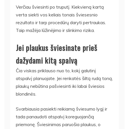
Verčiau šviesinti po truputį. Kiekvieną kartą
verta siekti vos keliais tonais šviesesnio
rezultato ir tarp procedūrų daryti pertraukas.
Taip mažėja lūžinėjimo ir slinkimo rizika.
Jei plaukus šviesinate prieš
dažydami kitą spalvą
Čia viskas priklauso nuo to, kokį galutinį
atspalvį planuojate. Jei renkatės šiltą rudą toną,
plaukų nebūtina pašviesinti iki labai šviesios
blondinės.
Svarbiausia pasiekti reikiamą šviesumo lygį ir
tada panaudoti atspalvį koreguojančią
priemonę. Šviesinimas paruošia plaukus, o