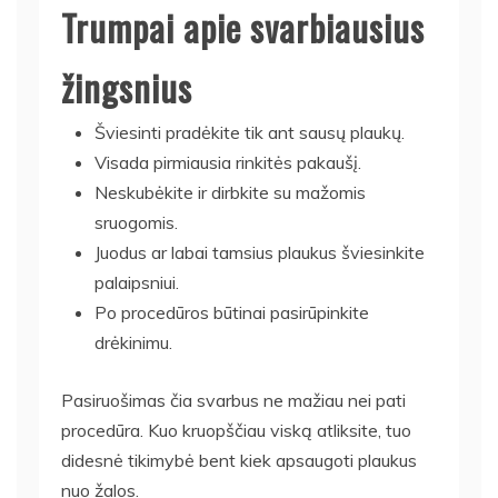
Trumpai apie svarbiausius
žingsnius
Šviesinti pradėkite tik ant sausų plaukų.
Visada pirmiausia rinkitės pakaušį.
Neskubėkite ir dirbkite su mažomis
sruogomis.
Juodus ar labai tamsius plaukus šviesinkite
palaipsniui.
Po procedūros būtinai pasirūpinkite
drėkinimu.
Pasiruošimas čia svarbus ne mažiau nei pati
procedūra. Kuo kruopščiau viską atliksite, tuo
didesnė tikimybė bent kiek apsaugoti plaukus
nuo žalos.