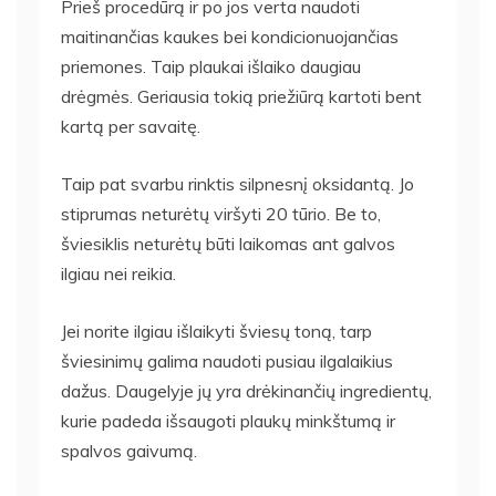
Prieš procedūrą ir po jos verta naudoti
maitinančias kaukes bei kondicionuojančias
priemones. Taip plaukai išlaiko daugiau
drėgmės. Geriausia tokią priežiūrą kartoti bent
kartą per savaitę.
Taip pat svarbu rinktis silpnesnį oksidantą. Jo
stiprumas neturėtų viršyti 20 tūrio. Be to,
šviesiklis neturėtų būti laikomas ant galvos
ilgiau nei reikia.
Jei norite ilgiau išlaikyti šviesų toną, tarp
šviesinimų galima naudoti pusiau ilgalaikius
dažus. Daugelyje jų yra drėkinančių ingredientų,
kurie padeda išsaugoti plaukų minkštumą ir
spalvos gaivumą.