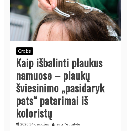
Grožis
Kaip išbalinti plaukus
namuose – plaukų
šviesinimo „pasidaryk
pats“ patarimai iš
koloristų
2026 14 gegužės
Ieva Petraitytė