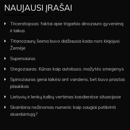
NAUJAUSI ĮRAŠAI
Triceratopsas: faktai apie trigarbio dinozauro gyvenimą
ir laikus
Titanozaurų šeima buvo didžiausia kada nors klajojusi
Žemėje
Supersaurus
Stegozauras: Kūnas kaip autobuso, mažytės smegenys
Spinozauras gerai laikėsi ant vandens, bet buvo prastas
plaukikas
Lietuvių ir lenkų kalbų vertimas kasdienėse situacijose
Skambina nežinomas numeris: kaip saugiai patikrinti
skambintoją?