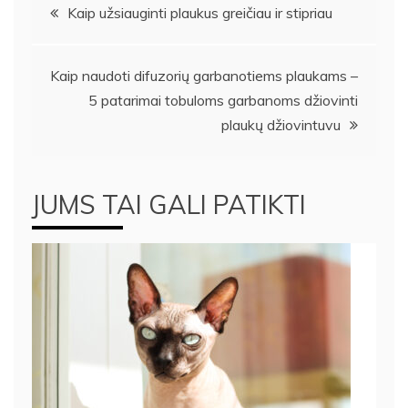
Navigacija
Kaip užsiauginti plaukus greičiau ir stipriau
tarp
Kaip naudoti difuzorių garbanotiems plaukams –
įrašų
5 patarimai tobuloms garbanoms džiovinti
plaukų džiovintuvu
JUMS TAI GALI PATIKTI