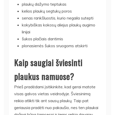
plaukų dažymo teptukas
kelios plaukų segtukų poros
senas rankšluostis, kurio negaila sutepti
kokybiškas kokosų aliejus plaukų augimo
linijai
šukos plačiais dantimis
plonasienės šukos sruogoms atskirti
Kaip saugiai šviesinti
plaukus namuose?
Prieš pradėdami įsitikinkite, kad gerai matote
visas galvos vietas veidrodyje. Šviesinimą
reikia atlikti tik ant sausų plaukų. Taip pat
geriausia pradėti nuo pakaušio, nes ten plaukai
dažnai būna tamsesni ir jiems reikia daugiau