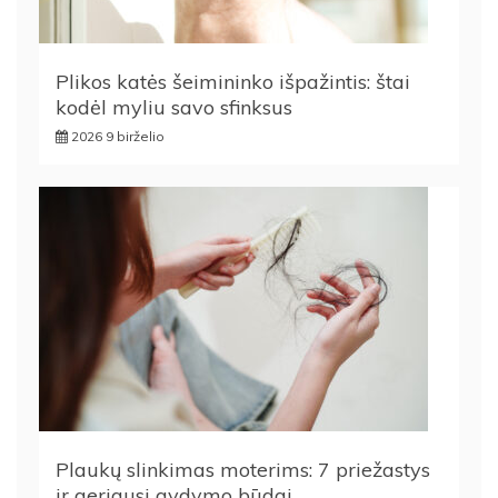
Plikos katės šeimininko išpažintis: štai
kodėl myliu savo sfinksus
2026 9 birželio
Plaukų slinkimas moterims: 7 priežastys
ir geriausi gydymo būdai