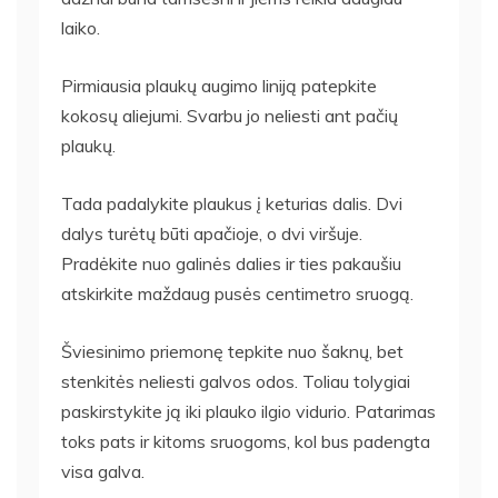
laiko.
Pirmiausia plaukų augimo liniją patepkite
kokosų aliejumi. Svarbu jo neliesti ant pačių
plaukų.
Tada padalykite plaukus į keturias dalis. Dvi
dalys turėtų būti apačioje, o dvi viršuje.
Pradėkite nuo galinės dalies ir ties pakaušiu
atskirkite maždaug pusės centimetro sruogą.
Šviesinimo priemonę tepkite nuo šaknų, bet
stenkitės neliesti galvos odos. Toliau tolygiai
paskirstykite ją iki plauko ilgio vidurio. Patarimas
toks pats ir kitoms sruogoms, kol bus padengta
visa galva.