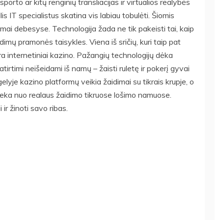
porto ar kitų renginių transliacijas ir virtualios realybės
is IT specialistus skatina vis labiau tobulėti. Šiomis
mai debesyse. Technologija žada ne tik pakeisti tai, kaip
idimų pramonės taisykles. Viena iš sričių, kuri taip pat
ra internetiniai kazino. Pažangių technologijų dėka
atirtimi neišeidami iš namų – žaisti ruletę ir pokerį gyvai
elyje kazino platformų veikia žaidimai su tikrais krupje, o
ieka nuo realaus žaidimo tikruose lošimo namuose.
r žinoti savo ribas.