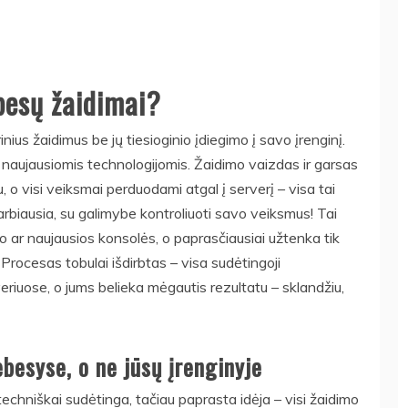
besų žaidimai?
ius žaidimus be jų tiesioginio įdiegimo į savo įrenginį.
naujausiomis technologijomis. Žaidimo vaizdas ir garsas
u, o visi veiksmai perduodami atgal į serverį – visa tai
svarbiausia, su galimybe kontroliuoti savo veiksmus! Tai
io ar naujausios konsolės, o paprasčiausiai užtenka tik
. Procesas tobulai išdirbtas – visa sudėtingoji
eriuose, o jums belieka mėgautis rezultatu – sklandžiu,
ebesyse, o ne jūsų įrenginyje
echniškai sudėtinga, tačiau paprasta idėja – visi žaidimo