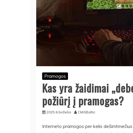
Pramogos
Kas yra žaidimai „debe
požiūrį į pramogas?
2025 6 birželio
CMGBaltic
Interneto pramogos per kelis dešimtmečius 