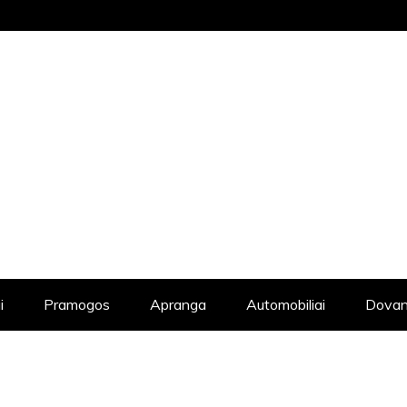
STRAIPSNIŲ KATALOGAS, KADANGI KIE
i
Pramogos
Apranga
Automobiliai
Dovan