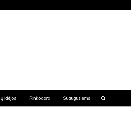
KVIENĄ DIENĄ YRA SKELBIAMOS
ų idėjos
Rinkodara
Suaugusiems