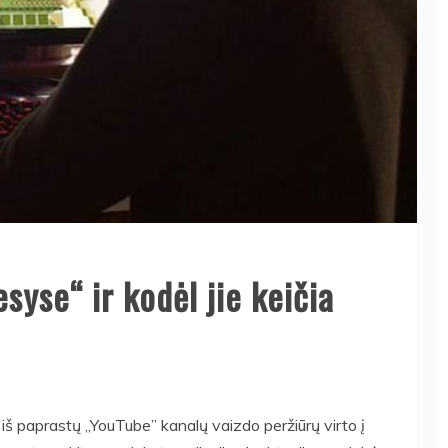
syse“ ir kodėl jie keičia
iš paprastų „YouTube” kanalų vaizdo peržiūrų virto į