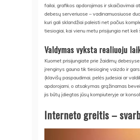
failai, grafikos apdorojimas ir skaičiavimai
debesų serveriuose – vadinamuosiuose duom
kuri gali sklandžiai paleisti net pačius komp
tiesiogiai, kai vienu metu prisijungia net keli
Valdymas vyksta realiuoju lai
Kuomet prisijungiate prie žaidimų debesyse
įrenginys gauna tik tiesioginę vaizdo ir gar
(klavišų paspaudimai, pelės judesiai ar valdi
apdorojami, o atsakymas grąžinamas beveik a
jis būtų įdiegtas jūsų kompiuteryje ar konsol
Interneto greitis – svarb