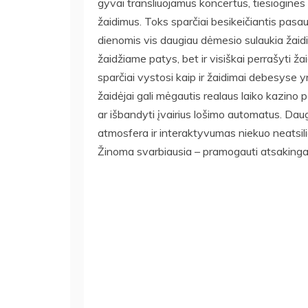
gyvai transliuojamus koncertus, tiesiogines s
žaidimus. Toks sparčiai besikeičiantis pasaul
dienomis vis daugiau dėmesio sulaukia žaidi
žaidžiame patys, bet ir visiškai perrašyti ža
sparčiai vystosi kaip ir žaidimai debesyse y
žaidėjai gali mėgautis realaus laiko kazino p
ar išbandyti įvairius lošimo automatus. Daug
atmosfera ir interaktyvumas niekuo neatsil
Žinoma svarbiausia – pramogauti atsakingai i