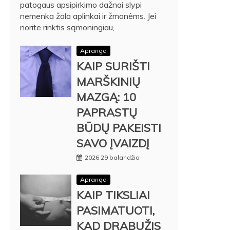
patogaus apsipirkimo dažnai slypi
nemenka žala aplinkai ir žmonėms. Jei
norite rinktis sąmoningiau,
Apranga
KAIP SURIŠTI
MARŠKINIŲ
MAZGĄ: 10
PAPRASTŲ
BŪDŲ PAKEISTI
SAVO ĮVAIZDĮ
2026 29 balandžio
Apranga
KAIP TIKSLIAI
PASIMATUOTI,
KAD DRABUŽIS