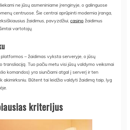
 atliekami ne jūsų asmeniniame įrenginyje, o galinguose
enų centruose. Šie centrai aprūpinti modernia įranga,
leksiškiausius žaidimus, pavyzdžiui,
casino
žaidimus
 šimtai vartotojų.
ku
 platformos – žaidimas vyksta serveryje, o jūsų
so transliaciją. Tuo pačiu metu visi jūsų valdymo veiksmai
klio komandos) yra siunčiami atgal į serverį ir ten
kimirksniu. Būtent tai leidžia valdyti žaidimą taip, lyg
ėje.
iausias kriterijus