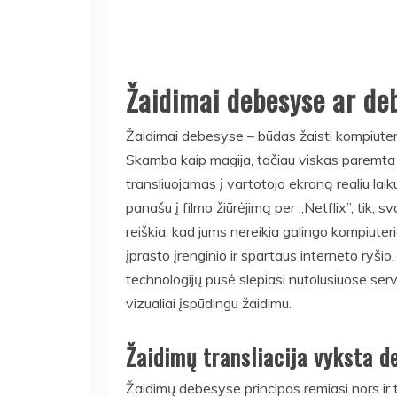
Žaidimai debesyse ar de
Žaidimai debesyse – būdas žaisti kompiuterin
Skamba kaip magija, tačiau viskas paremta 
transliuojamas į vartotojo ekraną realiu laik
panašu į filmo žiūrėjimą per „Netflix”, tik, 
reiškia, kad jums nereikia galingo kompiuter
įprasto įrenginio ir spartaus interneto ryšio
technologijų pusė slepiasi nutolusiuose serv
vizualiai įspūdingu žaidimu.
Žaidimų transliacija vyksta d
Žaidimų debesyse principas remiasi nors ir t