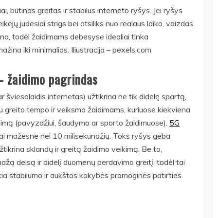
i, būtinas greitas ir stabilus interneto ryšys. Jei ryšys
veikėjų judesiai strigs bei atsiliks nuo realaus laiko, vaizdas
ina, todėl žaidimams debesyse idealiai tinka
ažina iki minimalios. Iliustracija – pexels.com
 – žaidimo pagrindas
r šviesolaidis internetas) užtikrina ne tik didelę spartą,
rbu greito tempo ir veiksmo žaidimams, kuriuose kiekviena
ėjimą (pavyzdžiui, šaudymo ar sporto žaidimuose).
5G
ai mažesne nei 10 milisekundžių. Toks ryšys geba
tikrina sklandų ir greitą žaidimo veikimą. Be to,
mažą delsą ir didelį duomenų perdavimo greitį, todėl tai
ekia stabilumo ir aukštos kokybės pramoginės patirties.