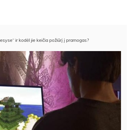
syse“ ir kodėl jie keičia požiūrį į pramogas?