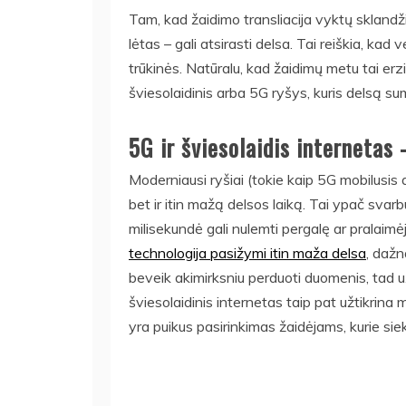
Tam, kad žaidimo transliacija vyktų sklandžia
lėtas – gali atsirasti delsa. Tai reiškia, kad 
trūkinės. Natūralu, kad žaidimų metu tai erz
šviesolaidinis arba 5G ryšys, kuris delsą sum
5G ir šviesolaidis internetas
Moderniausi ryšiai (tokie kaip 5G mobilusis a
bet ir itin mažą delsos laiką. Tai ypač sva
milisekundė gali nulemti pergalę ar pralaim
technologija pasižymi itin maža delsa
, dažn
beveik akimirksniu perduoti duomenis, tad už
šviesolaidinis internetas taip pat užtikrina 
yra puikus pasirinkimas žaidėjams, kurie si