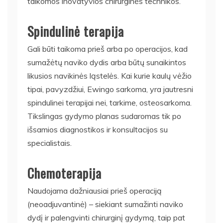
taikomos inovatyvios chirurginės technikos.
Spindulinė terapija
Gali būti taikoma prieš arba po operacijos, kad
sumažėtų naviko dydis arba būtų sunaikintos
likusios navikinės ląstelės. Kai kurie kaulų vėžio
tipai, pavyzdžiui, Ewingo sarkoma, yra jautresni
spindulinei terapijai nei, tarkime, osteosarkoma.
Tikslingas gydymo planas sudaromas tik po
išsamios diagnostikos ir konsultacijos su
specialistais.
Chemoterapija
Naudojama dažniausiai prieš operaciją
(neoadjuvantinė) – siekiant sumažinti naviko
dydį ir palengvinti chirurginį gydymą, taip pat