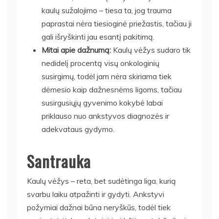
kaulų sužalojimo – tiesa ta, jog trauma
paprastai nėra tiesioginė priežastis, tačiau ji
gali išryškinti jau esantį pakitimą.
Mitai apie dažnumą:
Kaulų vėžys sudaro tik
nedidelį procentą visų onkologinių
susirgimų, todėl jam nėra skiriama tiek
dėmesio kaip dažnesnėms ligoms, tačiau
susirgusiųjų gyvenimo kokybė labai
priklauso nuo ankstyvos diagnozės ir
adekvataus gydymo.
Santrauka
Kaulų vėžys – reta, bet sudėtinga liga, kurią
svarbu laiku atpažinti ir gydyti. Ankstyvi
požymiai dažnai būna neryškūs, todėl tiek