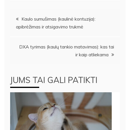
Navigacija
Kaulo sumušimas (kaulinė kontuzija):
apibrėžimas ir atsigavimo trukmė
tarp
įrašų
DXA tyrimas (kaulų tankio matavimas): kas tai
ir kaip atliekama
JUMS TAI GALI PATIKTI