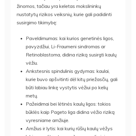
žinomos, tačiau yra keletas mokslininkų
nustatytų rizikos veiksnių, kurie gali padidinti
susirgimo tikimybę:
Paveldimumas: kai kurios genetinės ligos,
pavyzdžiui, Li-Fraumeni sindromas ar
Retinoblastoma, didina riziką susirgti kaulų
vėžiu.
Ankstesnis spindulinis gydymas: kaulai,
kurie buvo apšvitinti dėl kitų priežasčių, gali
būti labiau linkę vystytis vėžiui po kelių
metų.
Pažeidimai bei lėtinės kaulų ligos: tokios
būklės kaip Pageto liga didina vėžio riziką
vyresniame amžiuje.
Amžius ir lytis: kai kurių rūšių kaulų vėžys