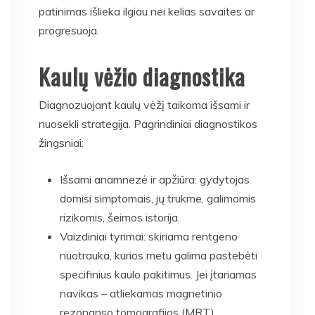
patinimas išlieka ilgiau nei kelias savaites ar
progresuoja.
Kaulų vėžio diagnostika
Diagnozuojant kaulų vėžį taikoma išsami ir
nuosekli strategija. Pagrindiniai diagnostikos
žingsniai:
Išsami anamnezė ir apžiūra: gydytojas
domisi simptomais, jų trukme, galimomis
rizikomis, šeimos istorija.
Vaizdiniai tyrimai: skiriama rentgeno
nuotrauka, kurios metu galima pastebėti
specifinius kaulo pakitimus. Jei įtariamas
navikas – atliekamas magnetinio
rezonanso tomografijos (MRT),