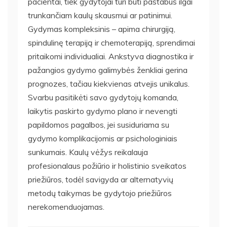
pacientai, tiek gydytojai turi būti pastabūs ilgai
trunkančiam kaulų skausmui ar patinimui.
Gydymas kompleksinis – apima chirurgiją,
spindulinę terapiją ir chemoterapiją, sprendimai
pritaikomi individualiai. Ankstyva diagnostika ir
pažangios gydymo galimybės ženkliai gerina
prognozes, tačiau kiekvienas atvejis unikalus.
Svarbu pasitikėti savo gydytojų komanda,
laikytis paskirto gydymo plano ir nevengti
papildomos pagalbos, jei susiduriama su
gydymo komplikacijomis ar psichologiniais
sunkumais. Kaulų vėžys reikalauja
profesionalaus požiūrio ir holistinio sveikatos
priežiūros, todėl savigyda ar alternatyvių
metodų taikymas be gydytojo priežiūros
nerekomenduojamas.