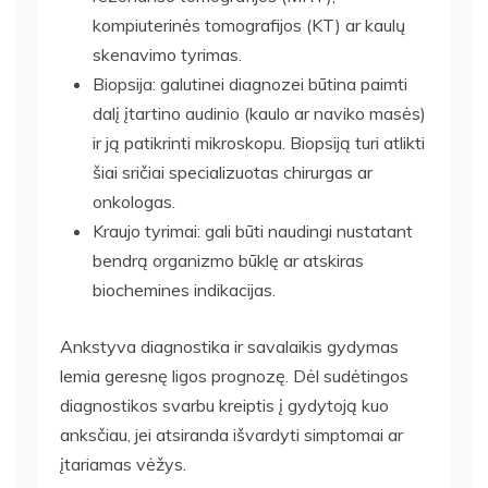
kompiuterinės tomografijos (KT) ar kaulų
skenavimo tyrimas.
Biopsija: galutinei diagnozei būtina paimti
dalį įtartino audinio (kaulo ar naviko masės)
ir ją patikrinti mikroskopu. Biopsiją turi atlikti
šiai sričiai specializuotas chirurgas ar
onkologas.
Kraujo tyrimai: gali būti naudingi nustatant
bendrą organizmo būklę ar atskiras
biochemines indikacijas.
Ankstyva diagnostika ir savalaikis gydymas
lemia geresnę ligos prognozę. Dėl sudėtingos
diagnostikos svarbu kreiptis į gydytoją kuo
anksčiau, jei atsiranda išvardyti simptomai ar
įtariamas vėžys.