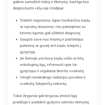
galima sumažinti riziką ir tikimybę, kad liga bus
diagnozuota vėlyvoje stadijoje:
Stebėti neįprastus, ilgiau trunkančius kaulų
ar sąnarių skausmus, nes painiojimas su
kitomis ligomis gali uždelsti diagnozę.
Saugoti save nuo traumų ir pastebėjus
patinimą ar guzelį ant kaulo, kreiptis į
gydytoją.
Jei šeimoje yra buvę kaulų vėžio ar kitų
onkologinių ligų, informuoti apie tai
gydytojus ir reguliariai tikrintis sveikatą.
Vengti nereikalingo radiacijos poveikio ir
sveikatą žalojančių veiksnių.
Tokie žingsniai gali lengviau atrasti ligą
pradžioje ir padidinti gydymo sėkmės tikimybę.