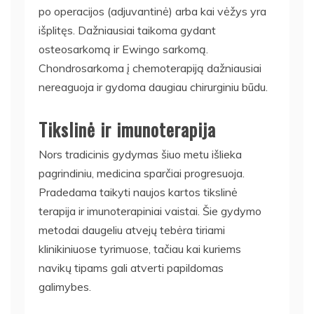
po operacijos (adjuvantinė) arba kai vėžys yra
išplitęs. Dažniausiai taikoma gydant
osteosarkomą ir Ewingo sarkomą.
Chondrosarkoma į chemoterapiją dažniausiai
nereaguoja ir gydoma daugiau chirurginiu būdu.
Tikslinė ir imunoterapija
Nors tradicinis gydymas šiuo metu išlieka
pagrindiniu, medicina sparčiai progresuoja.
Pradedama taikyti naujos kartos tikslinė
terapija ir imunoterapiniai vaistai. Šie gydymo
metodai daugeliu atvejų tebėra tiriami
klinikiniuose tyrimuose, tačiau kai kuriems
navikų tipams gali atverti papildomas
galimybes.