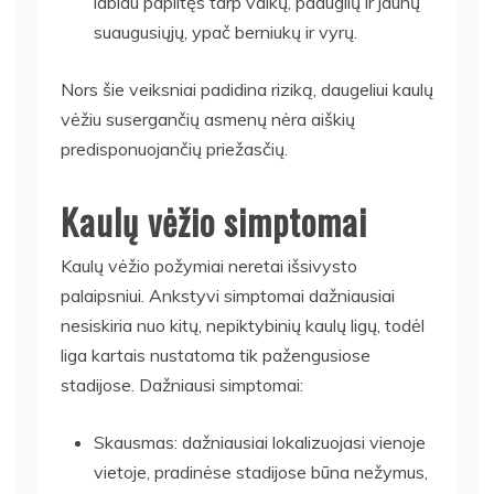
labiau paplitęs tarp vaikų, paauglių ir jaunų
suaugusiųjų, ypač berniukų ir vyrų.
Nors šie veiksniai padidina riziką, daugeliui kaulų
vėžiu susergančių asmenų nėra aiškių
predisponuojančių priežasčių.
Kaulų vėžio simptomai
Kaulų vėžio požymiai neretai išsivysto
palaipsniui. Ankstyvi simptomai dažniausiai
nesiskiria nuo kitų, nepiktybinių kaulų ligų, todėl
liga kartais nustatoma tik pažengusiose
stadijose. Dažniausi simptomai:
Skausmas: dažniausiai lokalizuojasi vienoje
vietoje, pradinėse stadijose būna nežymus,