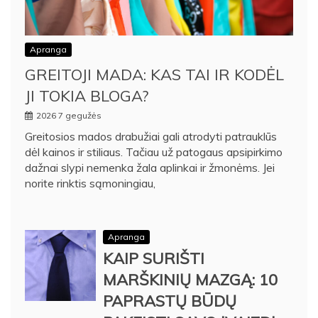
Apranga
GREITOJI MADA: KAS TAI IR KODĖL
JI TOKIA BLOGA?
2026 7 gegužės
Greitosios mados drabužiai gali atrodyti patrauklūs
dėl kainos ir stiliaus. Tačiau už patogaus apsipirkimo
dažnai slypi nemenka žala aplinkai ir žmonėms. Jei
norite rinktis sąmoningiau,
Apranga
KAIP SURIŠTI
MARŠKINIŲ MAZGĄ: 10
PAPRASTŲ BŪDŲ