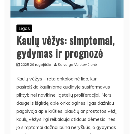
Ligos
Kaulų vėžys: simptomai,
gydymas ir prognozė
2025 29 rugpjūčio
Solveiga Vaitkevičienė
Kaulų vėžys – reta onkologinė liga, kuri
pasireiškia kauliniame audinyje susiformavus
piktybinei navikinei ląstelių proliferacijai. Nors
daugelis išgirdę apie onkologines ligas dažniau
pagalvoja apie krūties, plaučių ar prostatos vėžį,
kaulų vėžys irgi reikalauja atidaus dėmesio, nes
jo simptomai dažnai būna neryškūs, o gydymas