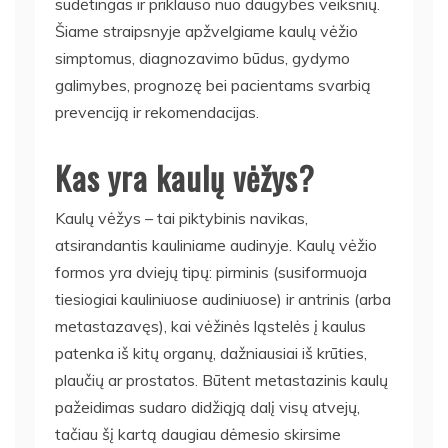
sudėtingas ir priklauso nuo daugybės veiksnių.
Šiame straipsnyje apžvelgiame kaulų vėžio
simptomus, diagnozavimo būdus, gydymo
galimybes, prognozę bei pacientams svarbią
prevenciją ir rekomendacijas.
Kas yra kaulų vėžys?
Kaulų vėžys – tai piktybinis navikas,
atsirandantis kauliniame audinyje. Kaulų vėžio
formos yra dviejų tipų: pirminis (susiformuoja
tiesiogiai kauliniuose audiniuose) ir antrinis (arba
metastazavęs), kai vėžinės ląstelės į kaulus
patenka iš kitų organų, dažniausiai iš krūties,
plaučių ar prostatos. Būtent metastazinis kaulų
pažeidimas sudaro didžiąją dalį visų atvejų,
tačiau šį kartą daugiau dėmesio skirsime