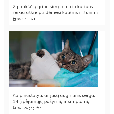
7 paukščių gripo simptomai, į kuriuos
reikia atkreipti dėmesį katėms ir šunims
2026 7 birželio
Kaip nustatyti, ar jūsų augintinis serga:
14 įspėjamųjų požymių ir simptomų
2026 26 gegužės