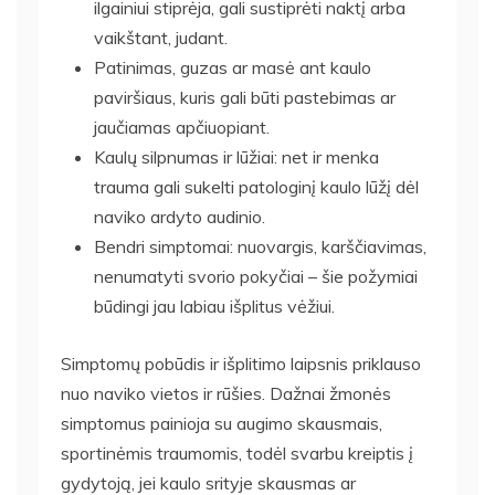
ilgainiui stiprėja, gali sustiprėti naktį arba
vaikštant, judant.
Patinimas, guzas ar masė ant kaulo
paviršiaus, kuris gali būti pastebimas ar
jaučiamas apčiuopiant.
Kaulų silpnumas ir lūžiai: net ir menka
trauma gali sukelti patologinį kaulo lūžį dėl
naviko ardyto audinio.
Bendri simptomai: nuovargis, karščiavimas,
nenumatyti svorio pokyčiai – šie požymiai
būdingi jau labiau išplitus vėžiui.
Simptomų pobūdis ir išplitimo laipsnis priklauso
nuo naviko vietos ir rūšies. Dažnai žmonės
simptomus painioja su augimo skausmais,
sportinėmis traumomis, todėl svarbu kreiptis į
gydytoją, jei kaulo srityje skausmas ar