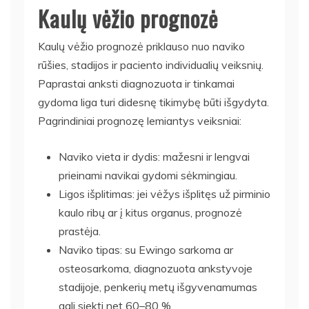
Kaulų vėžio prognozė
Kaulų vėžio prognozė priklauso nuo naviko
rūšies, stadijos ir paciento individualių veiksnių.
Paprastai anksti diagnozuota ir tinkamai
gydoma liga turi didesnę tikimybę būti išgydyta.
Pagrindiniai prognozę lemiantys veiksniai:
Naviko vieta ir dydis: mažesni ir lengvai
prieinami navikai gydomi sėkmingiau.
Ligos išplitimas: jei vėžys išplitęs už pirminio
kaulo ribų ar į kitus organus, prognozė
prastėja.
Naviko tipas: su Ewingo sarkoma ar
osteosarkoma, diagnozuota ankstyvoje
stadijoje, penkerių metų išgyvenamumas
gali siekti net 60–80 %.