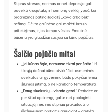
Stiprus stresas, nerimas ar net depresija gali
paveikti kraujotaką ir hormonų veiklą, ypač, kai
organizmas patiria ilgalaikį „kova arba bėk“
režimą. Dėl to galūnėse gali mažėti kraujo
pritekėjimas, ir jos tampa vėsios. Emocinė
būsena yra glaudžiai susijusi su kūno pojūčiais.
Šalčio pojūčio mitai
„Jei kūnas šąla, namuose tikrai per šalta.“
Iš
tikrųjų dažnai būna atvirkščiai: asmeninės
sveikatos ar gyvenimo būdo pokyčiai lemia
šilumos jutimą, o ne kambario temperatūra.
„Daug sluoksnių – visada gerai.“
Perkaitę ar
per šiltai apsirengę galite net pabloginti
situaciją, nes ima stipriau prakaituoti, o
išdžiūvusiam prakaitui garuojant – drebėti.