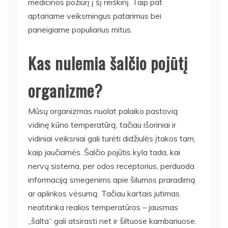
medicinos požiūrį į šį reiškinį. Taip pat
aptariame veiksmingus patarimus bei
paneigiame populiarius mitus.
Kas nulemia šalčio pojūtį
organizme?
Mūsų organizmas nuolat palaiko pastovią
vidinę kūno temperatūrą, tačiau išoriniai ir
vidiniai veiksniai gali turėti didžiulės įtakos tam,
kaip jaučiamės. Šalčio pojūtis kyla tada, kai
nervų sistema, per odos receptorius, perduoda
informaciją smegenims apie šilumos praradimą
ar aplinkos vėsumą. Tačiau kartais jutimas
neatitinka realios temperatūros – jausmas
„šalta“ gali atsirasti net ir šiltuose kambariuose.