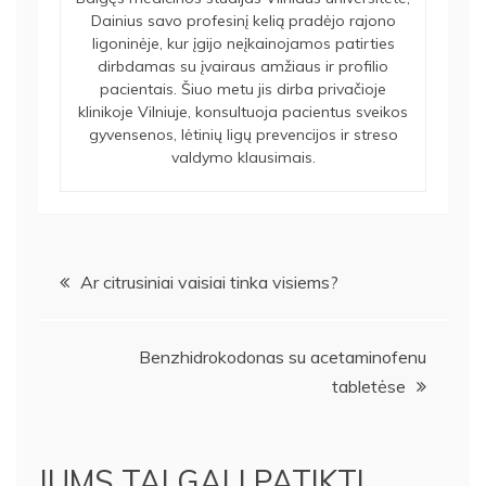
Dainius savo profesinį kelią pradėjo rajono
ligoninėje, kur įgijo neįkainojamos patirties
dirbdamas su įvairaus amžiaus ir profilio
pacientais. Šiuo metu jis dirba privačioje
klinikoje Vilniuje, konsultuoja pacientus sveikos
gyvensenos, lėtinių ligų prevencijos ir streso
valdymo klausimais.
Navigacija
Ar citrusiniai vaisiai tinka visiems?
tarp
Benzhidrokodonas su acetaminofenu
įrašų
tabletėse
JUMS TAI GALI PATIKTI