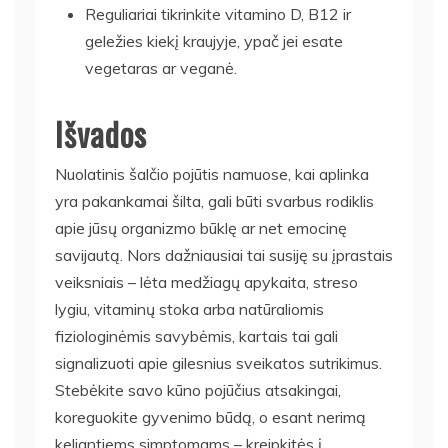
Reguliariai tikrinkite vitamino D, B12 ir
geležies kiekį kraujyje, ypač jei esate
vegetaras ar veganė.
Išvados
Nuolatinis šalčio pojūtis namuose, kai aplinka
yra pakankamai šilta, gali būti svarbus rodiklis
apie jūsų organizmo būklę ar net emocinę
savijautą. Nors dažniausiai tai susiję su įprastais
veiksniais – lėta medžiagų apykaita, streso
lygiu, vitaminų stoka arba natūraliomis
fiziologinėmis savybėmis, kartais tai gali
signalizuoti apie gilesnius sveikatos sutrikimus.
Stebėkite savo kūno pojūčius atsakingai,
koreguokite gyvenimo būdą, o esant nerimą
keliantiems simptomams – kreipkitės į