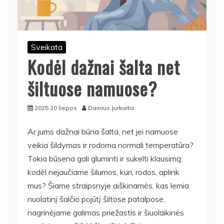
Sveikata
Kodėl dažnai šalta net
šiltuose namuose?
2025 20 liepos
Dainius Jurkaitis
Ar jums dažnai būna šalta, net jei namuose
veikia šildymas ir rodoma normali temperatūra?
Tokia būsena gali gluminti ir sukelti klausimą:
kodėl nejaučiame šilumos, kuri, rodos, aplink
mus? Šiame straipsnyje aiškinamės, kas lemia
nuolatinį šalčio pojūtį šiltose patalpose,
nagrinėjame galimas priežastis ir šiuolaikinės