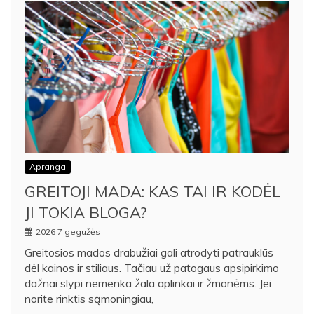
Apranga
GREITOJI MADA: KAS TAI IR KODĖL
JI TOKIA BLOGA?
2026 7 gegužės
Greitosios mados drabužiai gali atrodyti patrauklūs
dėl kainos ir stiliaus. Tačiau už patogaus apsipirkimo
dažnai slypi nemenka žala aplinkai ir žmonėms. Jei
norite rinktis sąmoningiau,