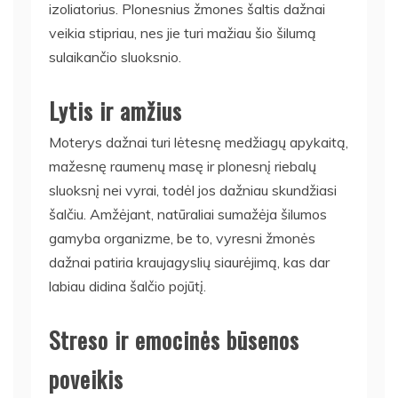
izoliatorius. Plonesnius žmones šaltis dažnai
veikia stipriau, nes jie turi mažiau šio šilumą
sulaikančio sluoksnio.
Lytis ir amžius
Moterys dažnai turi lėtesnę medžiagų apykaitą,
mažesnę raumenų masę ir plonesnį riebalų
sluoksnį nei vyrai, todėl jos dažniau skundžiasi
šalčiu. Amžėjant, natūraliai sumažėja šilumos
gamyba organizme, be to, vyresni žmonės
dažnai patiria kraujagyslių siaurėjimą, kas dar
labiau didina šalčio pojūtį.
Streso ir emocinės būsenos
poveikis