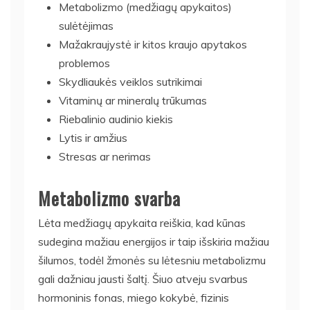
Metabolizmo (medžiagų apykaitos)
sulėtėjimas
Mažakraujystė ir kitos kraujo apytakos
problemos
Skydliaukės veiklos sutrikimai
Vitaminų ar mineralų trūkumas
Riebalinio audinio kiekis
Lytis ir amžius
Stresas ar nerimas
Metabolizmo svarba
Lėta medžiagų apykaita reiškia, kad kūnas
sudegina mažiau energijos ir taip išskiria mažiau
šilumos, todėl žmonės su lėtesniu metabolizmu
gali dažniau jausti šaltį. Šiuo atveju svarbus
hormoninis fonas, miego kokybė, fizinis