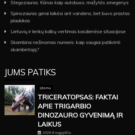
Stegozauras: Kūnas kaip autobuso, mažytės smegenys
Spinozauras gerai laikėsi ant vandens, bet buvo prastas
plaukikas
Lietuvių ir lenkų kalbų vertimas kasdienėse situacijose
Skambina nežinomas numeris: kaip saugiai patikrinti
skambintoją?
JUMS PATIKS
Įdomu
TRICERATOPSAS: FAKTAI
APIE TRIGARBIO
DINOZAURO GYVENIMĄ IR
LAIKUS
2026 8 rugpjūčio