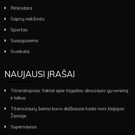
Rinkodara
Sapnų reikšmės
Sportas
Suaugusiems
Sveikata
NAUJAUSI ĮRAŠAI
Triceratopsas: faktai apie trigarbio dinozauro gyvenimą
ir laikus
Titanozaurų šeima buvo didžiausia kada nors klajojusi
Žemėje
Supersaurus