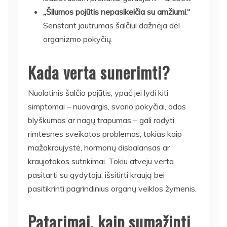
„Šilumos pojūtis nepasikeičia su amžiumi.“
Senstant jautrumas šalčiui dažnėja dėl
organizmo pokyčių.
Kada verta sunerimti?
Nuolatinis šalčio pojūtis, ypač jei lydi kiti
simptomai – nuovargis, svorio pokyčiai, odos
blyškumas ar nagų trapumas – gali rodyti
rimtesnes sveikatos problemas, tokias kaip
mažakraujystė, hormonų disbalansas ar
kraujotakos sutrikimai. Tokiu atveju verta
pasitarti su gydytoju, išsitirti kraują bei
pasitikrinti pagrindinius organų veiklos žymenis.
Patarimai, kaip sumažinti