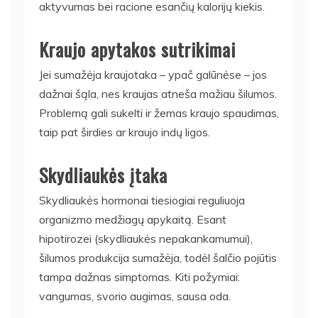
aktyvumas bei racione esančių kalorijų kiekis.
Kraujo apytakos sutrikimai
Jei sumažėja kraujotaka – ypač galūnėse – jos
dažnai šąla, nes kraujas atneša mažiau šilumos.
Problemą gali sukelti ir žemas kraujo spaudimas,
taip pat širdies ar kraujo indų ligos.
Skydliaukės įtaka
Skydliaukės hormonai tiesiogiai reguliuoja
organizmo medžiagų apykaitą. Esant
hipotirozei (skydliaukės nepakankamumui),
šilumos produkcija sumažėja, todėl šalčio pojūtis
tampa dažnas simptomas. Kiti požymiai:
vangumas, svorio augimas, sausa oda.