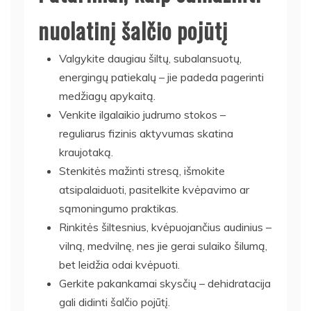
nuolatinį šalčio pojūtį
Valgykite daugiau šiltų, subalansuotų,
energingų patiekalų – jie padeda pagerinti
medžiagų apykaitą.
Venkite ilgalaikio judrumo stokos –
reguliarus fizinis aktyvumas skatina
kraujotaką.
Stenkitės mažinti stresą, išmokite
atsipalaiduoti, pasitelkite kvėpavimo ar
sąmoningumo praktikas.
Rinkitės šiltesnius, kvėpuojančius audinius –
vilną, medvilnę, nes jie gerai sulaiko šilumą,
bet leidžia odai kvėpuoti.
Gerkite pakankamai skysčių – dehidratacija
gali didinti šalčio pojūtį.