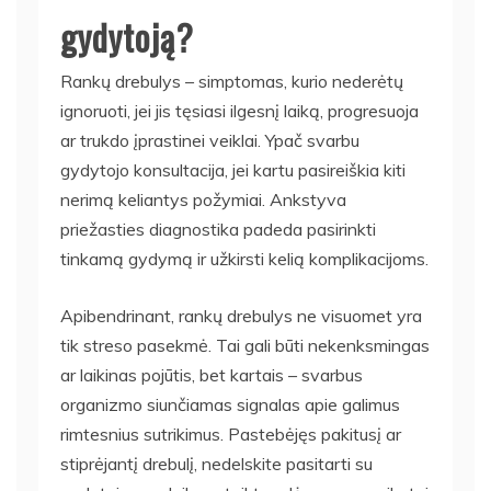
gydytoją?
Rankų drebulys – simptomas, kurio nederėtų
ignoruoti, jei jis tęsiasi ilgesnį laiką, progresuoja
ar trukdo įprastinei veiklai. Ypač svarbu
gydytojo konsultacija, jei kartu pasireiškia kiti
nerimą keliantys požymiai. Ankstyva
priežasties diagnostika padeda pasirinkti
tinkamą gydymą ir užkirsti kelią komplikacijoms.
Apibendrinant, rankų drebulys ne visuomet yra
tik streso pasekmė. Tai gali būti nekenksmingas
ar laikinas pojūtis, bet kartais – svarbus
organizmo siunčiamas signalas apie galimus
rimtesnius sutrikimus. Pastebėjęs pakitusį ar
stiprėjantį drebulį, nedelskite pasitarti su