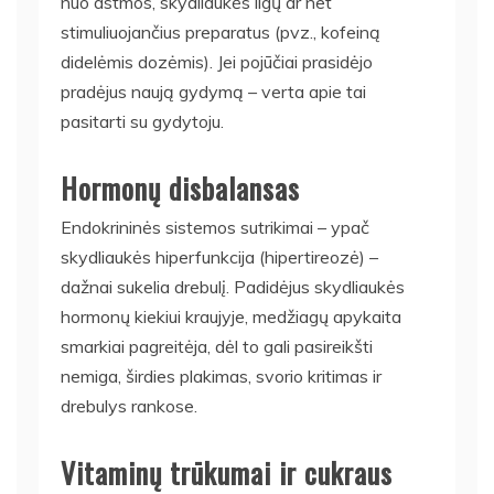
nuo astmos, skydliaukės ligų ar net
stimuliuojančius preparatus (pvz., kofeiną
didelėmis dozėmis). Jei pojūčiai prasidėjo
pradėjus naują gydymą – verta apie tai
pasitarti su gydytoju.
Hormonų disbalansas
Endokrininės sistemos sutrikimai – ypač
skydliaukės hiperfunkcija (hipertireozė) –
dažnai sukelia drebulį. Padidėjus skydliaukės
hormonų kiekiui kraujyje, medžiagų apykaita
smarkiai pagreitėja, dėl to gali pasireikšti
nemiga, širdies plakimas, svorio kritimas ir
drebulys rankose.
Vitaminų trūkumai ir cukraus