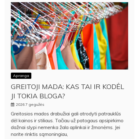
Apranga
GREITOJI MADA: KAS TAI IR KODĖL
JI TOKIA BLOGA?
2026 7 gegužės
Greitosios mados drabužiai gali atrodyti patrauklūs
dėl kainos ir stiliaus. Tačiau už patogaus apsipirkimo
dažnai slypi nemenka žala aplinkai ir žmonėms. Jei
norite rinktis sąmoningiau,