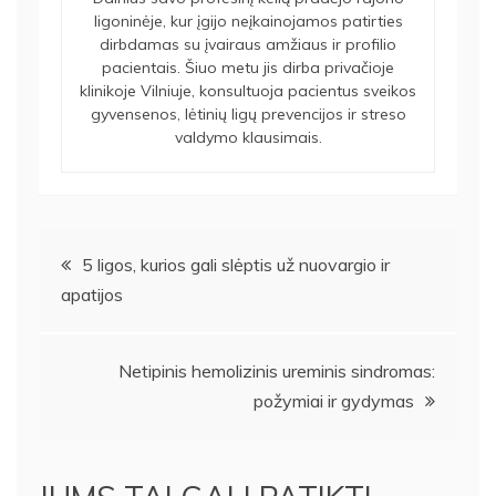
ligoninėje, kur įgijo neįkainojamos patirties
dirbdamas su įvairaus amžiaus ir profilio
pacientais. Šiuo metu jis dirba privačioje
klinikoje Vilniuje, konsultuoja pacientus sveikos
gyvensenos, lėtinių ligų prevencijos ir streso
valdymo klausimais.
Navigacija
5 ligos, kurios gali slėptis už nuovargio ir
apatijos
tarp
įrašų
Netipinis hemolizinis ureminis sindromas:
požymiai ir gydymas