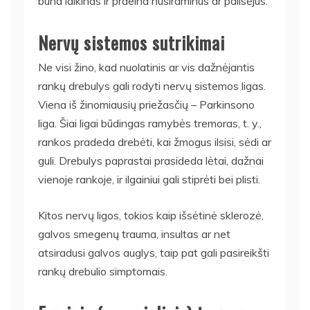
būna laikinas ir praeina nusiraminus ar pailsėjus.
Nervų sistemos sutrikimai
Ne visi žino, kad nuolatinis ar vis dažnėjantis
rankų drebulys gali rodyti nervų sistemos ligas.
Viena iš žinomiausių priežasčių – Parkinsono
liga. Šiai ligai būdingas ramybės tremoras, t. y.,
rankos pradeda drebėti, kai žmogus ilsisi, sėdi ar
guli. Drebulys paprastai prasideda lėtai, dažnai
vienoje rankoje, ir ilgainiui gali stiprėti bei plisti.
Kitos nervų ligos, tokios kaip išsėtinė sklerozė,
galvos smegenų trauma, insultas ar net
atsiradusi galvos auglys, taip pat gali pasireikšti
rankų drebulio simptomais.