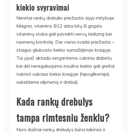
kiekio svyravimai
Neretai rankų drebulio priežastis slypi mityboje.
Magnio, vitamino B12 arba kitų B grupės
vitaminų stoka gali paveikti nervų laidumą bei
raumenų kontrolę. Dar viena svarbi priežastis –
staigus gliukozės kiekio sumažėjimas kraujyje.
Tai ypač aktualu sergantiems cukriniu diabetu,
kai dėl nereguliuojamo insulino kiekio gali greitai
nukristi cukraus kiekis kraujyje (hipoglikemija),
sukeldama silpnumą ir drebulį.
Kada rankų drebulys
tampa rimtesniu ženklu?
Nors dažnai rankų drebulys būna laikinas ir