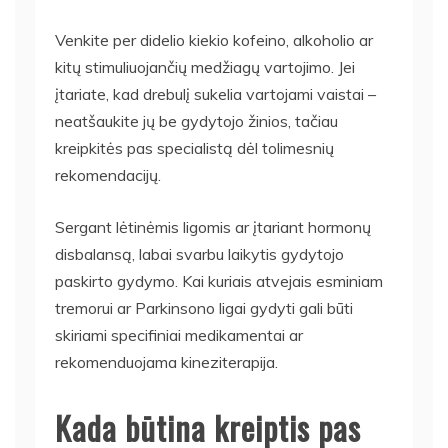
Venkite per didelio kiekio kofeino, alkoholio ar
kitų stimuliuojančių medžiagų vartojimo. Jei
įtariate, kad drebulį sukelia vartojami vaistai –
neatšaukite jų be gydytojo žinios, tačiau
kreipkitės pas specialistą dėl tolimesnių
rekomendacijų.
Sergant lėtinėmis ligomis ar įtariant hormonų
disbalansą, labai svarbu laikytis gydytojo
paskirto gydymo. Kai kuriais atvejais esminiam
tremorui ar Parkinsono ligai gydyti gali būti
skiriami specifiniai medikamentai ar
rekomenduojama kineziterapija.
Kada būtina kreiptis pas