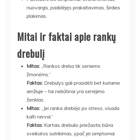
nuovargis, padidėjęs prakaitavimas, širdies
plakimas.
Mitai ir faktai apie rankų
drebulį
Mitas:
„Rankos dreba tik seniems
žmonėms.“
Faktas:
Drebulys gali prasidėti bet kuriame
amžiuje – tai nebūtinai yra senėjimo
ženklas.
Mitas:
„Jei ranka drebėjo po streso, visada
kalti nervai.“
Faktas:
Kartais drebulio priežastis būna
sveikatos sutrikimas, ypač jei simptomai