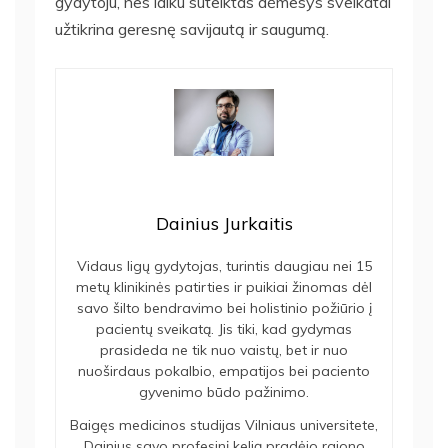
gydytoju, nes laiku suteiktas dėmesys sveikatai
užtikrina geresnę savijautą ir saugumą.
Dainius Jurkaitis
Vidaus ligų gydytojas, turintis daugiau nei 15
metų klinikinės patirties ir puikiai žinomas dėl
savo šilto bendravimo bei holistinio požiūrio į
pacientų sveikatą. Jis tiki, kad gydymas
prasideda ne tik nuo vaistų, bet ir nuo
nuoširdaus pokalbio, empatijos bei paciento
gyvenimo būdo pažinimo.
Baigęs medicinos studijas Vilniaus universitete,
Dainius savo profesinį kelią pradėjo rajono