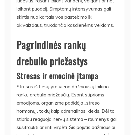
judesius: rašant, pilant vandenį, valgant ar net
laikant puodelį. Simptomų intensyvumas gali
skirtis nuo kartais vos pastebimo iki
akivaizdaus, trukdančio kasdienėms veikloms.
Pagrindinės rankų
drebulio priežastys
Stresas ir emocinė įtampa
Stresas iš tiesų yra viena dažniausių laikino
rankų drebulio priežasčių. Esant stiprioms
emocijoms, organizme padidėja „streso
hormonų“, tokių kaip adrenalinas, kiekis. Dėl to
stipriau reaguoja nervų sistema – raumenys gali
susitraukti ar imti virpėti. Šis pojūtis dažniausiai