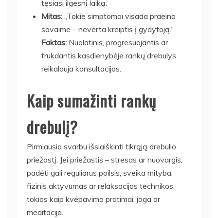
tęsiasi ilgesnį laiką.
Mitas:
„Tokie simptomai visada praeina
savaime – neverta kreiptis į gydytoją.“
Faktas:
Nuolatinis, progresuojantis ar
trukdantis kasdienybėje rankų drebulys
reikalauja konsultacijos.
Kaip sumažinti rankų
drebulį?
Pirmiausia svarbu išsiaiškinti tikrąją drebulio
priežastį. Jei priežastis – stresas ar nuovargis,
padėti gali reguliarus poilsis, sveika mityba,
fizinis aktyvumas ar relaksacijos technikos,
tokios kaip kvėpavimo pratimai, joga ar
meditacija.