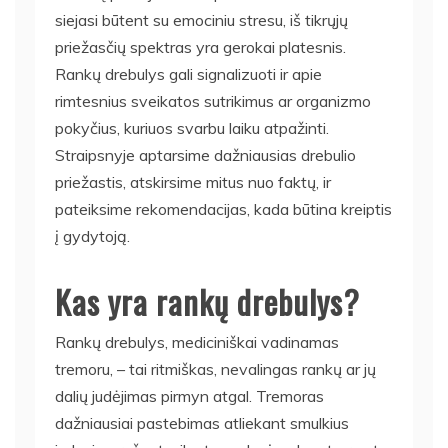
siejasi būtent su emociniu stresu, iš tikrųjų
priežasčių spektras yra gerokai platesnis.
Rankų drebulys gali signalizuoti ir apie
rimtesnius sveikatos sutrikimus ar organizmo
pokyčius, kuriuos svarbu laiku atpažinti.
Straipsnyje aptarsime dažniausias drebulio
priežastis, atskirsime mitus nuo faktų, ir
pateiksime rekomendacijas, kada būtina kreiptis
į gydytoją.
Kas yra rankų drebulys?
Rankų drebulys, mediciniškai vadinamas
tremoru, – tai ritmiškas, nevalingas rankų ar jų
dalių judėjimas pirmyn atgal. Tremoras
dažniausiai pastebimas atliekant smulkius