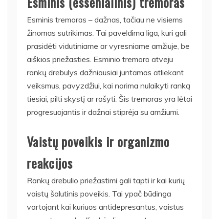
Esminis (essenialinis) tremoras
Esminis tremoras – dažnas, tačiau ne visiems
žinomas sutrikimas. Tai paveldima liga, kuri gali
prasidėti vidutiniame ar vyresniame amžiuje, be
aiškios priežasties. Esminio tremoro atveju
rankų drebulys dažniausiai juntamas atliekant
veiksmus, pavyzdžiui, kai norima nulaikyti ranką
tiesiai, pilti skystį ar rašyti. Šis tremoras yra lėtai
progresuojantis ir dažnai stiprėja su amžiumi.
Vaistų poveikis ir organizmo
reakcijos
Rankų drebulio priežastimi gali tapti ir kai kurių
vaistų šalutinis poveikis. Tai ypač būdinga
vartojant kai kuriuos antidepresantus, vaistus