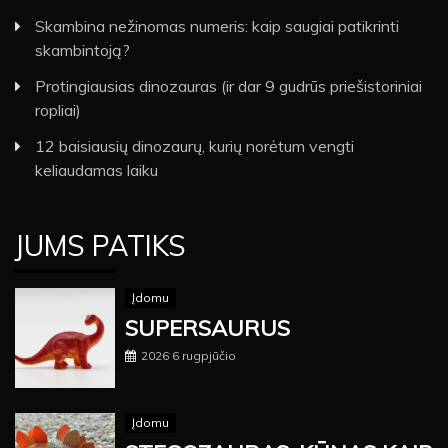
Skambina nežinomas numeris: kaip saugiai patikrinti
skambintoją?
Protingiausias dinozauras (ir dar 9 gudrūs priešistoriniai
ropliai)
12 baisiausių dinozaurų, kurių norėtum vengti
keliaudamas laiku
JUMS PATIKS
Įdomu
SUPERSAURUS
2026 6 rugpjūčio
Įdomu