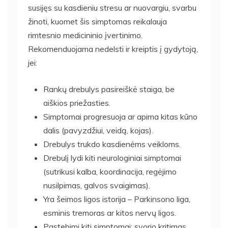
susijęs su kasdieniu stresu ar nuovargiu, svarbu
žinoti, kuomet šis simptomas reikalauja
rimtesnio medicininio įvertinimo.
Rekomenduojama nedelsti ir kreiptis į gydytoją,
jei:
Rankų drebulys pasireiškė staiga, be
aiškios priežasties.
Simptomai progresuoja ar apima kitas kūno
dalis (pavyzdžiui, veidą, kojas).
Drebulys trukdo kasdienėms veikloms.
Drebulį lydi kiti neurologiniai simptomai
(sutrikusi kalba, koordinacija, regėjimo
nusilpimas, galvos svaigimas).
Yra šeimos ligos istorija – Parkinsono liga,
esminis tremoras ar kitos nervų ligos.
Pastebimi kiti simptomai: svorio kritimas,