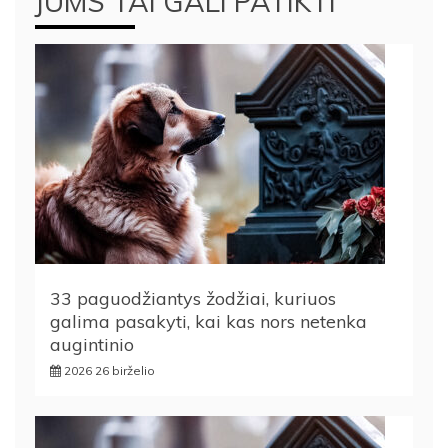
JUMS TAI GALI PATIKTI
33 paguodžiantys žodžiai, kuriuos
galima pasakyti, kai kas nors netenka
augintinio
2026 26 birželio