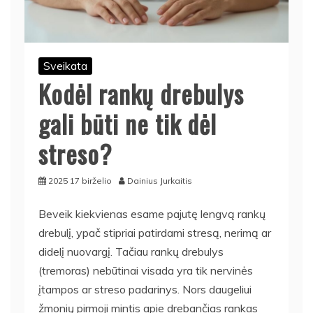
Sveikata
Kodėl rankų drebulys
gali būti ne tik dėl
streso?
2025 17 birželio
Dainius Jurkaitis
Beveik kiekvienas esame pajutę lengvą rankų
drebulį, ypač stipriai patirdami stresą, nerimą ar
didelį nuovargį. Tačiau rankų drebulys
(tremoras) nebūtinai visada yra tik nervinės
įtampos ar streso padarinys. Nors daugeliui
žmonių pirmoji mintis apie drebančias rankas