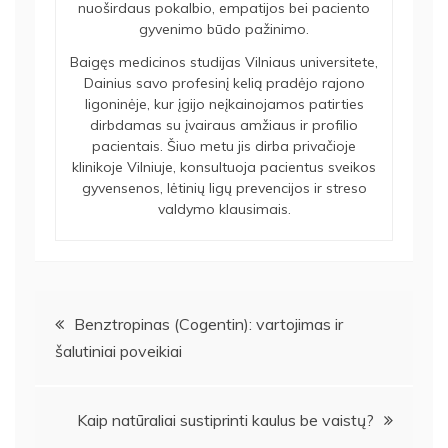
nuoširdaus pokalbio, empatijos bei paciento
gyvenimo būdo pažinimo.
Baigęs medicinos studijas Vilniaus universitete,
Dainius savo profesinį kelią pradėjo rajono
ligoninėje, kur įgijo neįkainojamos patirties
dirbdamas su įvairaus amžiaus ir profilio
pacientais. Šiuo metu jis dirba privačioje
klinikoje Vilniuje, konsultuoja pacientus sveikos
gyvensenos, lėtinių ligų prevencijos ir streso
valdymo klausimais.
Navigacija
Benztropinas (Cogentin): vartojimas ir
šalutiniai poveikiai
tarp
įrašų
Kaip natūraliai sustiprinti kaulus be vaistų?