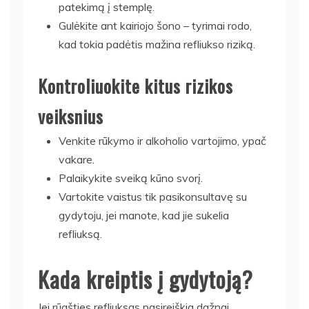
patekimą į stemplę.
Gulėkite ant kairiojo šono – tyrimai rodo,
kad tokia padėtis mažina refliukso riziką.
Kontroliuokite kitus rizikos
veiksnius
Venkite rūkymo ir alkoholio vartojimo, ypač
vakare.
Palaikykite sveiką kūno svorį.
Vartokite vaistus tik pasikonsultavę su
gydytoju, jei manote, kad jie sukelia
refliuksą.
Kada kreiptis į gydytoją?
Jei rūgšties refliuksas pasireiškia dažnai