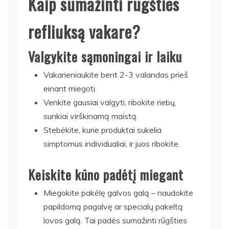
Kaip sumažinti rūgšties
refliuksą vakare?
Valgykite sąmoningai ir laiku
Vakarieniaukite bent 2-3 valandas prieš
einant miegoti.
Venkite gausiai valgyti, ribokite riebų,
sunkiai virškinamą maistą.
Stebėkite, kurie produktai sukelia
simptomus individualiai, ir juos ribokite.
Keiskite kūno padėtį miegant
Miegokite pakėlę galvos galą – naudokite
papildomą pagalvę ar specialų pakeltą
lovos galą. Tai padės sumažinti rūgšties