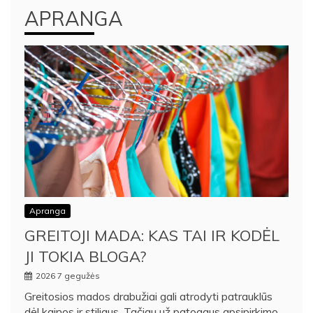
APRANGA
Apranga
GREITOJI MADA: KAS TAI IR KODĖL
JI TOKIA BLOGA?
2026 7 gegužės
Greitosios mados drabužiai gali atrodyti patrauklūs
dėl kainos ir stiliaus. Tačiau už patogaus apsipirkimo