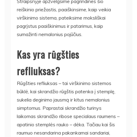
Straipsnyje apžvelgsime pagrindines šio
reiškinio priežastis, paaiškinsime, kaip veikia
virškinimo sistema, pateiksime moksliškai
pagrįstus paaiškinimus ir patarimus, kaip
sumažinti nemalonius pojūčius.
Kas yra rūgšties
refliuksas?
Rūgšties refliuksas – tai virškinimo sistemos
būklė, kai skrandžio rūgštis patenka į stemplę,
sukelia deginimo jausmą ir kitus nemalonius
simptomus. Paprastai skrandžio turinys
laikomas skrandžio ribose specialaus raumens –
apatinio stemplės rauko – dėka. Tačiau kai šis
raumuo nesandarina pakankamai sandariai,