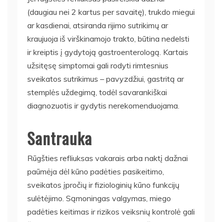
(daugiau nei 2 kartus per savaitę), trukdo miegui
ar kasdienai, atsiranda rijimo sutrikimų ar
kraujuoja iš virškinamojo trakto, būtina nedelsti
ir kreiptis į gydytoją gastroenterologą. Kartais
užsitęsę simptomai gali rodyti rimtesnius
sveikatos sutrikimus – pavyzdžiui, gastritą ar
stemplės uždegimą, todėl savarankiškai
diagnozuotis ir gydytis nerekomenduojama.
Santrauka
Rūgšties refliuksas vakarais arba naktį dažnai
paūmėja dėl kūno padėties pasikeitimo,
sveikatos įpročių ir fiziologinių kūno funkcijų
sulėtėjimo. Sąmoningas valgymas, miego
padėties keitimas ir rizikos veiksnių kontrolė gali