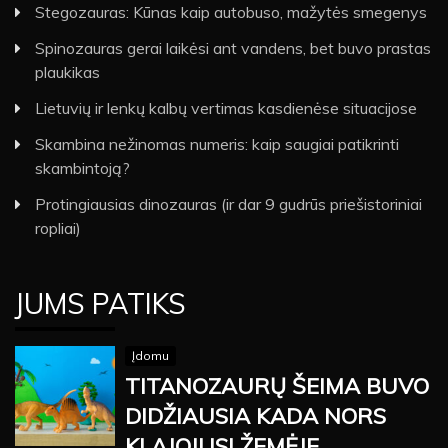
Stegozauras: Kūnas kaip autobuso, mažytės smegenys
Spinozauras gerai laikėsi ant vandens, bet buvo prastas
plaukikas
Lietuvių ir lenkų kalbų vertimas kasdienėse situacijose
Skambina nežinomas numeris: kaip saugiai patikrinti
skambintoją?
Protingiausias dinozauras (ir dar 9 gudrūs priešistoriniai
ropliai)
JUMS PATIKS
Įdomu
TITANOZAURŲ ŠEIMA BUVO
DIDŽIAUSIA KADA NORS
KLAJOJUSI ŽEMĖJE