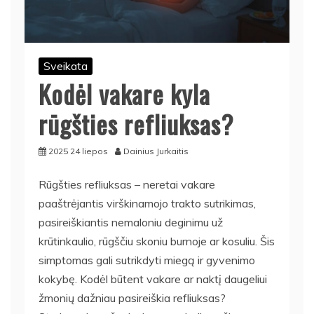
Sveikata
Kodėl vakare kyla
rūgšties refliuksas?
2025 24 liepos
Dainius Jurkaitis
Rūgšties refliuksas – neretai vakare
paaštrėjantis virškinamojo trakto sutrikimas,
pasireiškiantis nemaloniu deginimu už
krūtinkaulio, rūgščiu skoniu burnoje ar kosuliu. Šis
simptomas gali sutrikdyti miegą ir gyvenimo
kokybę. Kodėl būtent vakare ar naktį daugeliui
žmonių dažniau pasireiškia refliuksas?