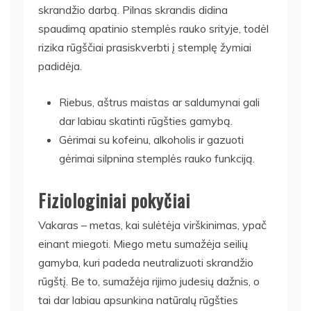
skrandžio darbą. Pilnas skrandis didina
spaudimą apatinio stemplės rauko srityje, todėl
rizika rūgščiai prasiskverbti į stemplę žymiai
padidėja.
Riebus, aštrus maistas ar saldumynai gali
dar labiau skatinti rūgšties gamybą.
Gėrimai su kofeinu, alkoholis ir gazuoti
gėrimai silpnina stemplės rauko funkciją.
Fiziologiniai pokyčiai
Vakaras – metas, kai sulėtėja virškinimas, ypač
einant miegoti. Miego metu sumažėja seilių
gamyba, kuri padeda neutralizuoti skrandžio
rūgštį. Be to, sumažėja rijimo judesių dažnis, o
tai dar labiau apsunkina natūralų rūgšties