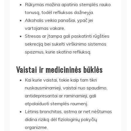
Rūkymas mažina apatinio stemplės rauko
tonusą, todėl refliuksas dažneyja.
Alkoholis veikia panašiai, ypač jei
vartojamas vakare.
Stresas ar įtampa gali paskatinti rūgšties
sekreciją bei sukelti virškinimo sistemos
spazmus, kurie skatina refliuksą.
Vaistai ir medicininės būklės
Kai kurie vaistai, tokie kaip tam tikri
nuskausminamieji, vaistai nuo spaudimo,
antidepresantai ar raminamieji, gali
atpalaiduoti stemplės raumenį.
Lėtinis bronchitas, astma ar net nėštumas
didina riziką dėl fiziologinių pokyčių
organizme.