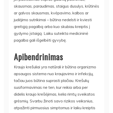
skausmas, paraudimas, staigus dusulys, krūtinės
ar galvos skausmas, kvėpavimo, kalbos ar
judėjimo sutrikimai – būtina nedelsti ir kviesti
greitąją pagalbą arba kuo skubiau kreiptis į
gydymo įstaigą. Laiku suteikta medicininė
pagalba gali išgelbėti gyvybę.
Apibendrinimas
Kraujo krešuliai yra natūrali ir būtina organizmo
apsaugos sistema nuo kraujavimo ir infekcijų,
tačiau juos būtina suprasti plačiau. Krešulių
susiformavimas ne ten, kur reikia arba per
didelis kraujo krešėjimas, kelia rimtų sveikatos
grėsmių. Svarbu žinoti savo rizikos veiksnius,
atpažinti pirmuosius simptomus ir laiku kreiptis