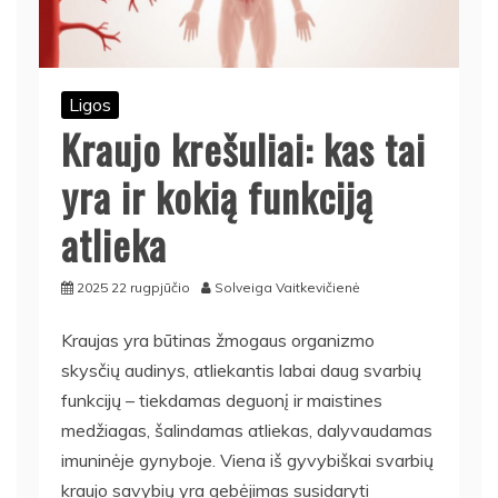
Ligos
Kraujo krešuliai: kas tai
yra ir kokią funkciją
atlieka
2025 22 rugpjūčio
Solveiga Vaitkevičienė
Kraujas yra būtinas žmogaus organizmo
skysčių audinys, atliekantis labai daug svarbių
funkcijų – tiekdamas deguonį ir maistines
medžiagas, šalindamas atliekas, dalyvaudamas
imuninėje gynyboje. Viena iš gyvybiškai svarbių
kraujo savybių yra gebėjimas susidaryti