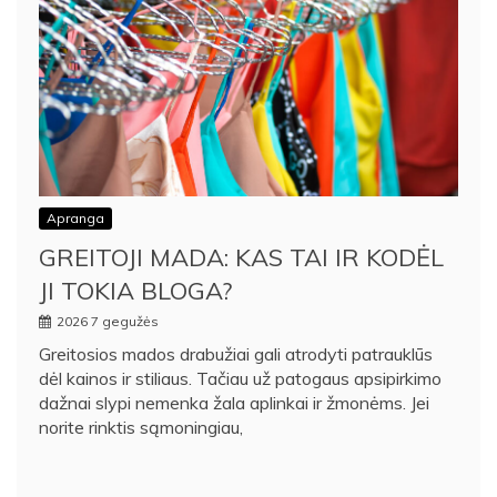
Apranga
GREITOJI MADA: KAS TAI IR KODĖL
JI TOKIA BLOGA?
2026 7 gegužės
Greitosios mados drabužiai gali atrodyti patrauklūs
dėl kainos ir stiliaus. Tačiau už patogaus apsipirkimo
dažnai slypi nemenka žala aplinkai ir žmonėms. Jei
norite rinktis sąmoningiau,