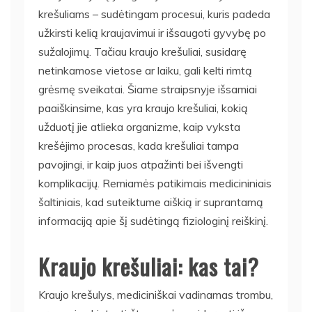
krešuliams – sudėtingam procesui, kuris padeda
užkirsti kelią kraujavimui ir išsaugoti gyvybę po
sužalojimų. Tačiau kraujo krešuliai, susidarę
netinkamose vietose ar laiku, gali kelti rimtą
grėsmę sveikatai. Šiame straipsnyje išsamiai
paaiškinsime, kas yra kraujo krešuliai, kokią
užduotį jie atlieka organizme, kaip vyksta
krešėjimo procesas, kada krešuliai tampa
pavojingi, ir kaip juos atpažinti bei išvengti
komplikacijų. Remiamės patikimais medicininiais
šaltiniais, kad suteiktume aiškią ir suprantamą
informaciją apie šį sudėtingą fiziologinį reiškinį.
Kraujo krešuliai: kas tai?
Kraujo krešulys, mediciniškai vadinamas trombu,