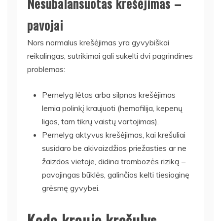
Nesubalansuotas krešėjimas –
pavojai
Nors normalus krešėjimas yra gyvybiškai
reikalingas, sutrikimai gali sukelti dvi pagrindines
problemas:
Pernelyg lėtas arba silpnas krešėjimas
lemia polinkį kraujuoti (hemofilija, kepenų
ligos, tam tikrų vaistų vartojimas).
Pernelyg aktyvus krešėjimas, kai krešuliai
susidaro be akivaizdžios priežasties ar ne
žaizdos vietoje, didina trombozės riziką –
pavojingas būklės, galinčios kelti tiesioginę
grėsmę gyvybei.
Kada kraujo krešulys