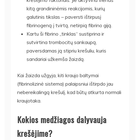
kitą grandininėmis reakcijomis, kurių
galutinis tikslas – paversti ištirpusį
fibrinogeną į tvirtą, netirpią fibrino giją.
Kartu ši fibrino „tinklas“ sustiprina ir
sutvirtina trombocitų sankaupą,
paversdamas ją stipriu krešuliu, kuris
sandariai užkemša žaizdą.
Kai žaizda užgyja, kiti kraujo baltymai
(fibrinolizinė sistema) palaipsniui ištirpdo jau
nebereikalingą krešulį, kad būtų atkurta normali
kraujotaka.
Kokios medžiagos dalyvauja
krešėjime?