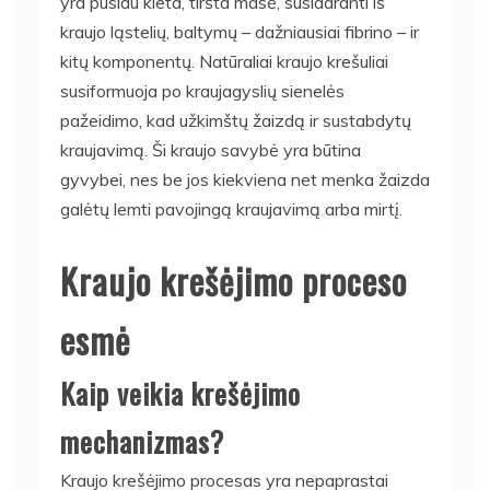
yra pusiau kieta, tiršta masė, susidaranti iš
kraujo ląstelių, baltymų – dažniausiai fibrino – ir
kitų komponentų. Natūraliai kraujo krešuliai
susiformuoja po kraujagyslių sienelės
pažeidimo, kad užkimštų žaizdą ir sustabdytų
kraujavimą. Ši kraujo savybė yra būtina
gyvybei, nes be jos kiekviena net menka žaizda
galėtų lemti pavojingą kraujavimą arba mirtį.
Kraujo krešėjimo proceso
esmė
Kaip veikia krešėjimo
mechanizmas?
Kraujo krešėjimo procesas yra nepaprastai