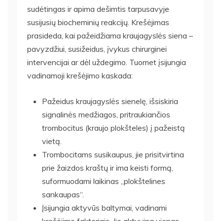
sudėtingas ir apima dešimtis tarpusavyje
susijusių biocheminių reakcijų. Krešėjimas
prasideda, kai pažeidžiama kraujagyslės siena –
pavyzdžiui, susižeidus, įvykus chirurginei
intervencijai ar dėl uždegimo. Tuomet įsijungia
vadinamoji krešėjimo kaskada:
Pažeidus kraujagyslės sienelę, išsiskiria
signalinės medžiagos, pritraukiančios
trombocitus (kraujo plokšteles) į pažeistą
vietą.
Trombocitams susikaupus, jie prisitvirtina
prie žaizdos kraštų ir ima keisti formą,
suformuodami laikinas „plokštelines
sankaupas“.
Įsijungia aktyvūs baltymai, vadinami
krešėjimo faktoriais. Jie aktyvina vienas