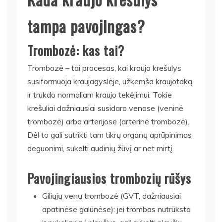
tampa pavojingas?
Trombozė: kas tai?
Trombozė – tai procesas, kai kraujo krešulys
susiformuoja kraujagyslėje, užkemša kraujotaką
ir trukdo normaliam kraujo tekėjimui. Tokie
krešuliai dažniausiai susidaro venose (veninė
trombozė) arba arterijose (arterinė trombozė).
Dėl to gali sutrikti tam tikrų organų aprūpinimas
deguonimi, sukelti audinių žūvį ar net mirtį.
Pavojingiausios trombozių rūšys
Giliųjų venų trombozė (GVT, dažniausiai
apatinėse galūnėse): jei trombas nutrūksta