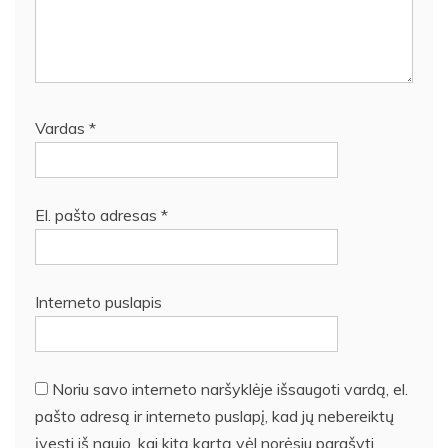
Vardas
*
El. pašto adresas
*
Interneto puslapis
Noriu savo interneto naršyklėje išsaugoti vardą, el.
pašto adresą ir interneto puslapį, kad jų nebereiktų
įvesti iš naujo, kai kitą kartą vėl norėsiu parašyti