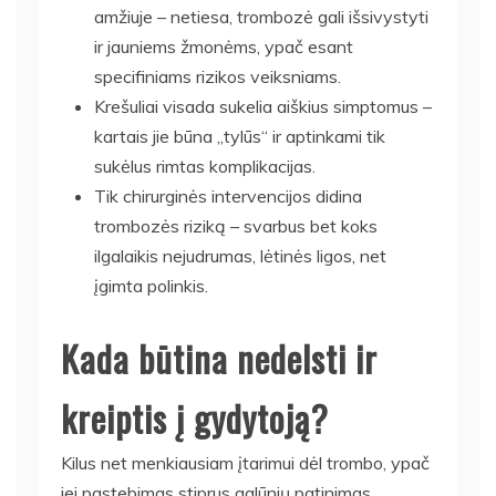
amžiuje – netiesa, trombozė gali išsivystyti
ir jauniems žmonėms, ypač esant
specifiniams rizikos veiksniams.
Krešuliai visada sukelia aiškius simptomus –
kartais jie būna „tylūs“ ir aptinkami tik
sukėlus rimtas komplikacijas.
Tik chirurginės intervencijos didina
trombozės riziką – svarbus bet koks
ilgalaikis nejudrumas, lėtinės ligos, net
įgimta polinkis.
Kada būtina nedelsti ir
kreiptis į gydytoją?
Kilus net menkiausiam įtarimui dėl trombo, ypač
jei pastebimas stiprus galūnių patinimas,