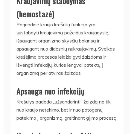
Kraujavimų stabdymas
(hemostazė)
Pagrindinė kraujo krešulių funkcija yra
sustabdyti kraujavimą pažeidus kraujagyslę,
išsaugant organizmo skysčių balansą ir
apsaugant nuo didesnių nukraujavimų. Sveikas
krešėjimo procesas leidžia gyti žaizdoms ir
išvengti infekcijų, kurios lengvai patektų į
organizmą per atviras žaizdas.
Apsauga nuo infekcijų
Krešulys padeda „užsandarinti“ žaizdą ne tik
nuo kraujo netekimo, bet ir nuo patogenų
patekimo į organizmą, greitinant gijimo procesą.