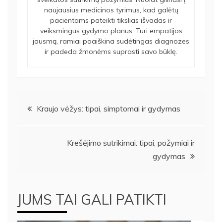
naujausius medicinos tyrimus, kad galėtų
pacientams pateikti tikslias išvadas ir
veiksmingus gydymo planus. Turi empatijos
jausmą, ramiai paaiškina sudėtingas diagnozes
ir padeda žmonėms suprasti savo būklę.
Navigacija
Kraujo vėžys: tipai, simptomai ir gydymas
tarp
Krešėjimo sutrikimai: tipai, požymiai ir
įrašų
gydymas
JUMS TAI GALI PATIKTI