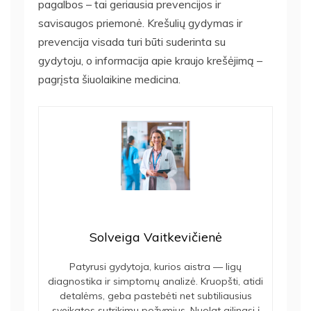
pagalbos – tai geriausia prevencijos ir
savisaugos priemonė. Krešulių gydymas ir
prevencija visada turi būti suderinta su
gydytoju, o informacija apie kraujo krešėjimą –
pagrįsta šiuolaikine medicina.
Solveiga Vaitkevičienė
Patyrusi gydytoja, kurios aistra — ligų
diagnostika ir simptomų analizė. Kruopšti, atidi
detalėms, geba pastebėti net subtiliausius
sveikatos sutrikimų požymius. Nuolat gilinasi į