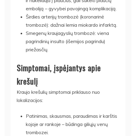
ir nukeliauja į plaučius, gali sukelti plaučių
emboliją – gyvybei pavojingą komplikaciją.
Širdies arterijų trombozė (koronarinė
trombozė): dažnai lemia miokardo infarktą.
Smegenų kraujagyslių trombozė: viena
pagrindinių insulto (išemijos pagrindu)
priežasčių.
Simptomai, įspėjantys apie
krešulį
Kraujo krešulių simptomai priklauso nuo
lokalizacijos:
Patinimas, skausmas, paraudimas ir karštis
kojoje ar rankoje – būdinga giliųjų venų
trombozei.